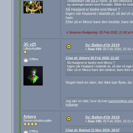
Umiddelbart ville jeg jo mene, at den offensiv
og ubetinget bedre end Ronaldo. Både for klub
Så Haaland er bedre end Messi ?
Ingen når Haaland i statistik pt, så det vil
ham.
Eller så er Messi bare den bedste, bare ikk
«
Seneste Redigering: 05 Feb 2020, 21:42 af 
JG v25
Sv: Ballon d'Or 2019
Lilleputspiller
«
Svar #34:
05 Feb 2020, 22:15 
Citat af: Arberg 05 Feb 2020, 21:02
Offline
Så Haaland er bedre end Messi ?
Ingen når Haaland i statistik pt, så det vil sig
Eller så er Messi bare den bedste, bare ikke of
Noget med en sten, der ikke kan flyve, du 
Jeg ejer en side, hvor du kan
sammenligne els
lydbøger
.
Arberg
Sv: Ballon d'Or 2019
Reserveholdsspiller
«
Svar #35:
05 Feb 2020, 22:21 
Citat af: Batigol 11 Nov 2019, 18:57
Offline