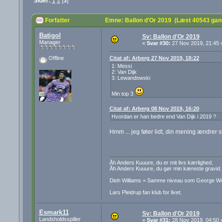
Sider:
1
2
[
3
]
Forfatter
Emne: Ballon d'Or 2019 (Læst 40543 gan
Batigol
Sv: Ballon d'Or 2019
Manager
«
Svar #30:
27 Nov 2019, 21:45 
Citat af: Arberg 27 Nov 2019, 18:22
Offline
1: Messi
2: Van Dijk
3: Lewandowski
Min top 3
Citat af: Arberg 08 Nov 2019, 16:20
Hvordan er han bedre end Van Dijk i 2019 ?
Hmm ... jeg føler lidt, din mening ændrer 
Åh Anders Kuuure, du er mit livs kærlighed.
Åh Anders Kuuure, du gør min kæreste gravid.
Dioh Williams = Samme niveau som George W
Lars Pleidrup fan klub for livet.
Esmark11
Sv: Ballon d'Or 2019
Landsholdsspiller
«
Svar #31:
28 Nov 2019, 04:50 