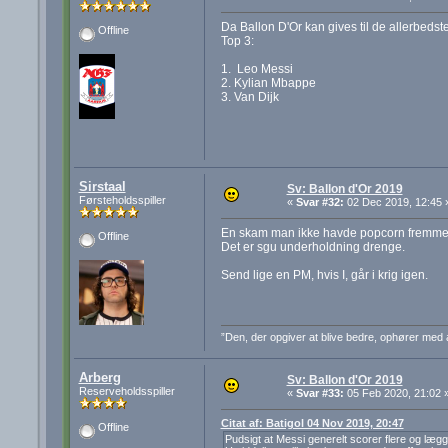
Da Ballon D'Or kan gives til de allerbedste
Offline
Top 3:
1. Leo Messi
2. Kylian Mbappe
3. Van Dijk
Sirstaal
Sv: Ballon d'Or 2019
Førsteholdsspiller
«
Svar #32:
02 Dec 2019, 12:45 
En skam man ikke havde popcorn fremme t
Offline
Det er sgu underholdning drenge.
Send lige en PM, hvis I, går i krig igen.
”Den, der opgiver at blive bedre, ophører med 
Arberg
Sv: Ballon d'Or 2019
Reserveholdsspiller
«
Svar #33:
05 Feb 2020, 21:02 
Citat af: Batigol 04 Nov 2019, 20:47
Offline
Pudsigt at Messi generelt scorer flere og lægger