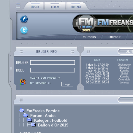
FmFreaks
Litteratur
D
SEN
Dato
Forfatter
I dag
kl. 17:26:29
Gichardtox
I dag
kl. 11:09:10
Broen13
I går
kl. 22:50:16
Kenitho
05 Aug 2026, 11:31
Snilld
03 Aug 2026, 12:41
Kenitho
24 Jul 2026, 10:36
Ottendahl
06 Jul 2026, 07:49
jonesg
FmFreaks Forside
Forum: Andet
Kategori: Fodbold
Ballon d'Or 2019