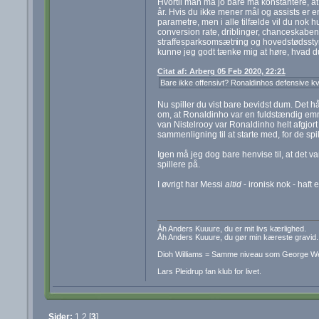
Hvortil man må jo bare må konstantere, a
år. Hvis du ikke mener mål og assists er e
parametre, men i alle tilfælde vil du nok h
conversion rate, driblinger, chanceskabend
straffesparksomsætn
ing og hovedstødsstyrk
kunne jeg godt tænke mig at høre, hvad d
Citat af: Arberg 05 Feb 2020, 22:21
Bare ikke offensivt? Ronaldinhos defensive kval
Nu spiller du vist bare bevidst dum. Det håbe
om, at Ronaldinho var en fuldstændig em
van Nistelrooy var Ronaldinho helt afgjort
sammenligning til at starte med, for de spi
Igen må jeg dog bare henvise til, at det v
spillere på.
I øvrigt har Messi
altid
- ironisk nok - haft
Åh Anders Kuuure, du er mit livs kærlighed.
Åh Anders Kuuure, du gør min kæreste gravid.
Dioh Williams = Samme niveau som George W
Lars Pleidrup fan klub for livet.
Sider:
1
2
[
3
]