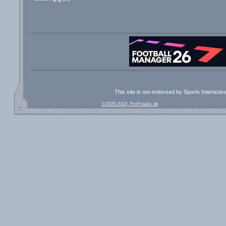
This site is not endorsed by Sports Interacti
©2005-2018, FmFreaks.dk