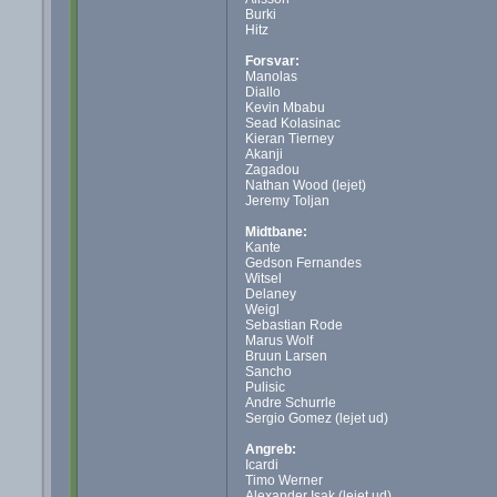
Burki
Hitz
Forsvar:
Manolas
Diallo
Kevin Mbabu
Sead Kolasinac
Kieran Tierney
Akanji
Zagadou
Nathan Wood (lejet)
Jeremy Toljan
Midtbane:
Kante
Gedson Fernandes
Witsel
Delaney
Weigl
Sebastian Rode
Marus Wolf
Bruun Larsen
Sancho
Pulisic
Andre Schurrle
Sergio Gomez (lejet ud)
Angreb:
Icardi
Timo Werner
Alexander Isak (lejet ud)