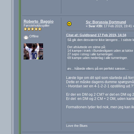
Roberto_Baggio
Sv: Borussia Dortmund
Førsteholdsspiller
«
Svar #39:
17 Feb 2019, 19:41 
Citat af: Guldbrand 17 Feb 2019, 14:34
Offline
Så gik den desværre ikke længere... I sidste
Det afsluttede en stime på:
14 kampe i træk i Bundesligaen uden at lukke 
27 sejre i streg i alle turneringer.
69 kampe uden nederlag i alle turneringer.
øv... håbede ellers på en perfekt sæson....
Læste lige om dit spil som startede på forr
Dette er måske dagens dumme spørgsmål
- Hvordan ser en 4-1-2-2-1 opstilling ud.?
Er der en DM og 2 CM? er det en DM og 2
Er det en DM og 2 CM + 2 OM, uden kant
Formationen lyder fed nok, men jeg kan ik
Love the Blues