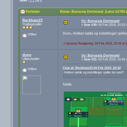
Sider:
1
2
[
3
]
4
Forfatter
Emne: Borussia Dortmund (Læst 42785 
Beckham23
Sv: Borussia Dortmund
Ynglingespiller
«
Svar #30:
04 Feb 2019, 20:32 
Duno, Hvilken taktik og indstillinger spill
Offline
«
Seneste Redigering: 04 Feb 2019, 20:35 af
duno
Sv: Borussia Dortmund
Lilleputspiller
«
Svar #31:
04 Feb 2019, 20:40 
Citat af: Beckham23 04 Feb 2019, 20:32
Offline
Hvilken taktik og indstillinger spiller du med?
Taktik: