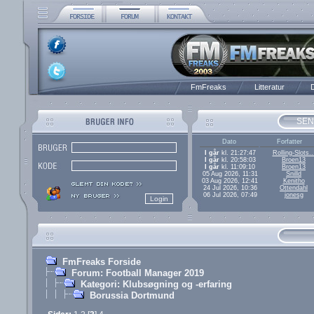
FmFreaks
Litteratur
D
SEN
Dato
Forfatter
I går
kl. 21:27:47
Rolling-Slots..
I går
kl. 20:58:03
Broen13
I går
kl. 11:09:10
Broen13
05 Aug 2026, 11:31
Snilld
03 Aug 2026, 12:41
Kenitho
24 Jul 2026, 10:36
Ottendahl
06 Jul 2026, 07:49
jonesg
FmFreaks Forside
Forum: Football Manager 2019
Kategori: Klubsøgning og -erfaring
Borussia Dortmund