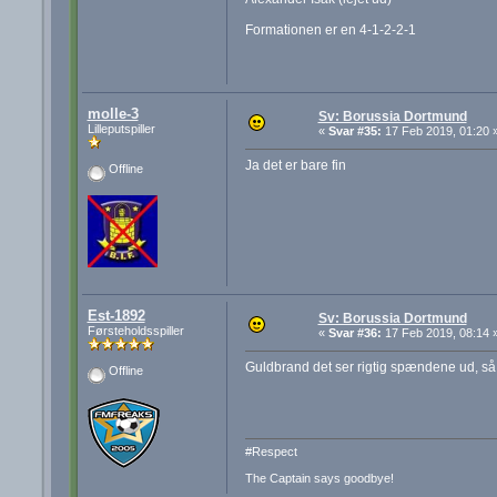
Formationen er en 4-1-2-2-1
molle-3
Sv: Borussia Dortmund
Lilleputspiller
«
Svar #35:
17 Feb 2019, 01:20 
Ja det er bare fin
Offline
Est-1892
Sv: Borussia Dortmund
Førsteholdsspiller
«
Svar #36:
17 Feb 2019, 08:14 
Guldbrand det ser rigtig spændene ud, så 
Offline
#Respect
The Captain says goodbye!