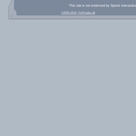
This site is not endorsed by Sports Interacti
©2005-2018, FmFreaks.dk