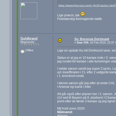
https://www.fmscout.com/c-fm19-tactics.html
Lige præcis, tak
Fuldstændig fremragende taktik.
Guldbrand
Sv: Borussia Dortmund
Blogmester
«
Svar #34:
16 Feb 2019, 23:37 
Lige en update fra mit Dortmund save, so
Offline
Status er at jeg er 10 kampe inde i 3. sæ
jeg rundet 60 kampe i alle turneringer ude
I sidste sæson vandt jeg super Cup'en, L
ud i kvartfinalen i CL efter 2 uafgjorte k
i 1. knockout runde.
I denne sæson går jeg efter at vinde CHL t
i Arsenal og Icardi i Inter.
Alt går også efter planen her i 3. sæson. 
(14 ned til Bayern på 8. pladsen) I Cham
point efter de første 3 kampe og jeg ligne
Mit hold anno 2020:
Målmænd:
Alisson