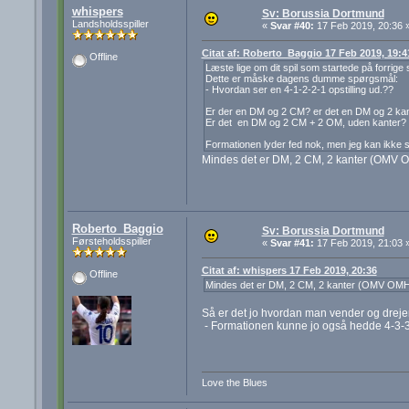
whispers
Sv: Borussia Dortmund
Landsholdsspiller
«
Svar #40:
17 Feb 2019, 20:36 
Citat af: Roberto_Baggio 17 Feb 2019, 19:4
Offline
Læste lige om dit spil som startede på forrige s
Dette er måske dagens dumme spørgsmål:
- Hvordan ser en 4-1-2-2-1 opstilling ud.??
Er der en DM og 2 CM? er det en DM og 2 ka
Er det en DM og 2 CM + 2 OM, uden kanter?
Formationen lyder fed nok, men jeg kan ikke s
Mindes det er DM, 2 CM, 2 kanter (OMV O
Roberto_Baggio
Sv: Borussia Dortmund
Førsteholdsspiller
«
Svar #41:
17 Feb 2019, 21:03 
Citat af: whispers 17 Feb 2019, 20:36
Offline
Mindes det er DM, 2 CM, 2 kanter (OMV OMH)
Så er det jo hvordan man vender og drejer
- Formationen kunne jo også hedde 4-3-3
Love the Blues