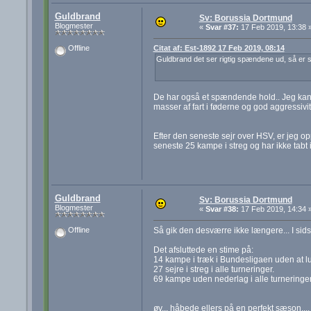
Guldbrand
Sv: Borussia Dortmund
Blogmester
«
Svar #37:
17 Feb 2019, 13:38 
Citat af: Est-1892 17 Feb 2019, 08:14
Offline
Guldbrand det ser rigtig spændene ud, så er s
De har også et spændende hold.. Jeg kan 
masser af fart i føderne og god aggressivite
Efter den seneste sejr over HSV, er jeg o
seneste 25 kampe i streg og har ikke tabt i
Guldbrand
Sv: Borussia Dortmund
Blogmester
«
Svar #38:
17 Feb 2019, 14:34 
Så gik den desværre ikke længere... I si
Offline
Det afsluttede en stime på:
14 kampe i træk i Bundesligaen uden at lu
27 sejre i streg i alle turneringer.
69 kampe uden nederlag i alle turneringer
øv... håbede ellers på en perfekt sæson....