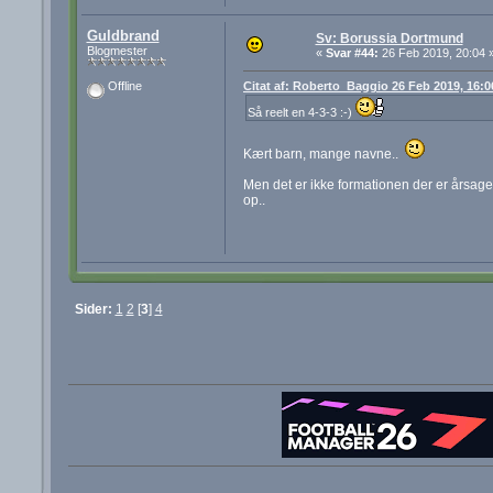
Guldbrand
Sv: Borussia Dortmund
Blogmester
«
Svar #44:
26 Feb 2019, 20:04 
Citat af: Roberto_Baggio 26 Feb 2019, 16:0
Offline
Så reelt en 4-3-3 :-)
Kært barn, mange navne..
Men det er ikke formationen der er årsagen 
op..
Sider:
1
2
[
3
]
4