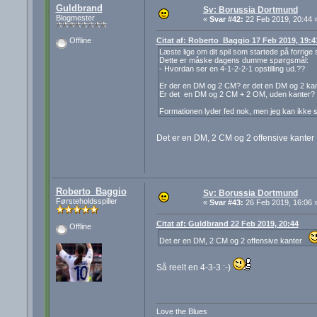
Guldbrand
Sv: Borussia Dortmund
Blogmester
«
Svar #42:
22 Feb 2019, 20:44 
Citat af: Roberto_Baggio 17 Feb 2019, 19:4
Offline
Læste lige om dit spil som startede på forrige s
Dette er måske dagens dumme spørgsmål:
- Hvordan ser en 4-1-2-2-1 opstilling ud.??
Er der en DM og 2 CM? er det en DM og 2 ka
Er det en DM og 2 CM + 2 OM, uden kanter?
Formationen lyder fed nok, men jeg kan ikke s
Det er en DM, 2 CM og 2 offensive kante
Roberto_Baggio
Sv: Borussia Dortmund
Førsteholdsspiller
«
Svar #43:
26 Feb 2019, 16:06 
Citat af: Guldbrand 22 Feb 2019, 20:44
Offline
Det er en DM, 2 CM og 2 offensive kanter
Så reelt en 4-3-3 :-)
Love the Blues