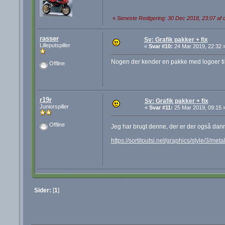
«
Seneste Redigering: 30 Dec 2018, 23:07 af 
rasser
Sv: Grafik pakker + fix
Lilleputspiller
«
Svar #10:
24 Mar 2019, 22:32 
Nogen der kender en pakke med logoer t
Offline
r19r
Sv: Grafik pakker + fix
Juniorspiller
«
Svar #11:
25 Mar 2019, 09:15 
Offline
Jeg har brugt denne, der er der også da
https://sortitoutsi.net/graphics/style/3/meta
Sider:
[
1
]