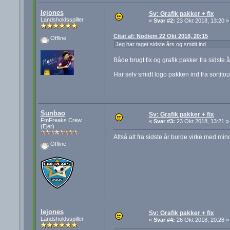
lejones
Sv: Grafik pakker + fix
Landsholdsspiller
«
Svar #2:
23 Okt 2018, 13:20 »
Citat af: Nodiem 22 Okt 2018, 20:15
Offline
Jeg har taget sidste års og smidt ind
Både brugt fix og grafik pakker fra sidste 
Har selv smidt logo pakken ind fra sortito
Sunbao
Sv: Grafik pakker + fix
FmFreaks Crew
«
Svar #3:
23 Okt 2018, 13:21 »
(Ejer)
Altså alt fra sidste år burde virke med min
Offline
lejones
Sv: Grafik pakker + fix
Landsholdsspiller
«
Svar #4:
26 Okt 2018, 20:28 »