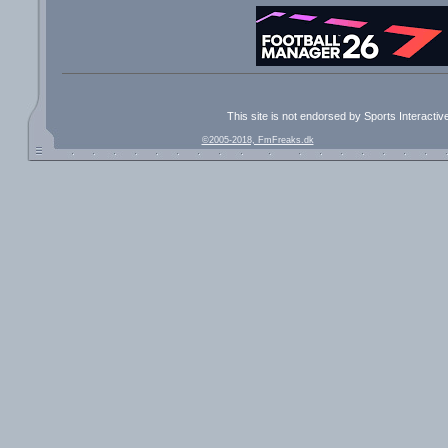
This site is not endorsed by Sports Interacti
©2005-2018, FmFreaks.dk