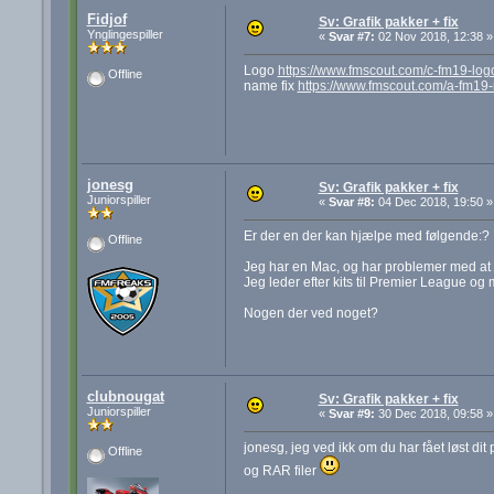
Fidjof
Sv: Grafik pakker + fix
Ynglingespiller
«
Svar #7:
02 Nov 2018, 12:38 »
Logo
https://www.fmscout.com/c-fm19-log
Offline
name fix
https://www.fmscout.com/a-fm19-
jonesg
Sv: Grafik pakker + fix
Juniorspiller
«
Svar #8:
04 Dec 2018, 19:50 »
Er der en der kan hjælpe med følgende:?
Offline
Jeg har en Mac, og har problemer med at 
Jeg leder efter kits til Premier League o
Nogen der ved noget?
clubnougat
Sv: Grafik pakker + fix
Juniorspiller
«
Svar #9:
30 Dec 2018, 09:58 »
jonesg, jeg ved ikk om du har fået løst d
Offline
og RAR filer