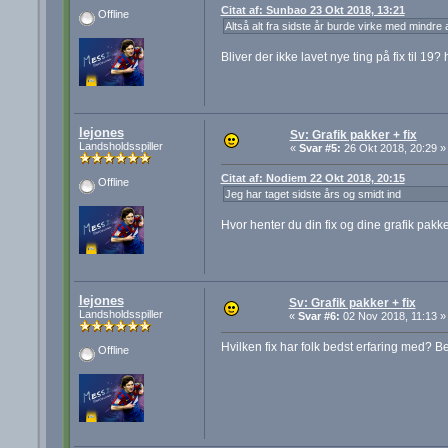
Citat af: Sunbao 23 Okt 2018, 13:21
Offline
Altså alt fra sidste år burde virke med mindre 
Bliver der ikke lavet nye ting på fix til 19
lejones
Sv: Grafik pakker + fix
Landsholdsspiller
«
Svar #5:
26 Okt 2018, 20:29 »
Citat af: Nodiem 22 Okt 2018, 20:15
Offline
Jeg har taget sidste års og smidt ind
Hvor henter du din fix og dine grafik pakk
lejones
Sv: Grafik pakker + fix
Landsholdsspiller
«
Svar #6:
02 Nov 2018, 11:13 »
Hvilken fix har folk bedst erfaring med? B
Offline