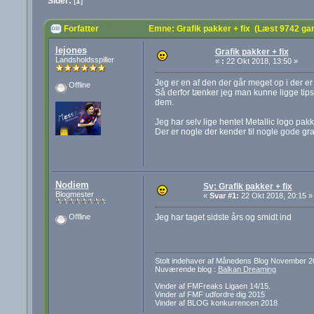
Sider:
[
1
]
Forfatter
Emne: Grafik pakker + fix (Læst 9742 ga
lejones
Grafik pakker + fix
Landsholdsspiller
«
:
22 Okt 2018, 13:50 »
Jeg er en af den der går meget op i der er 
Offline
Så derfor tænker jeg man kunne ligge tips 
dem.
Jeg har selv lige hentet Metallic logo pakk
Der er nogle der kender til nogle gode gra
Nodiem
Sv: Grafik pakker + fix
Blogmester
«
Svar #1:
22 Okt 2018, 20:15 »
Jeg har taget sidste års og smidt ind
Offline
Stolt indehaver af Månedens Blog November 2
Nuværende blog :
Balkan Dreaming
Vinder af FMFreaks Ligaen 14/15.
Vinder af FMF udfordre dig 2015
Vinder af BLOG konkurrencen 2018