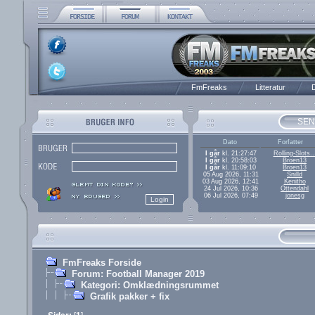
FmFreaks
Litteratur
D
SEN
Dato
Forfatter
I går
kl. 21:27:47
Rolling-Slots..
I går
kl. 20:58:03
Broen13
I går
kl. 11:09:10
Broen13
05 Aug 2026, 11:31
Snilld
03 Aug 2026, 12:41
Kenitho
24 Jul 2026, 10:36
Ottendahl
06 Jul 2026, 07:49
jonesg
FmFreaks Forside
Forum: Football Manager 2019
Kategori: Omklædningsrummet
Grafik pakker + fix