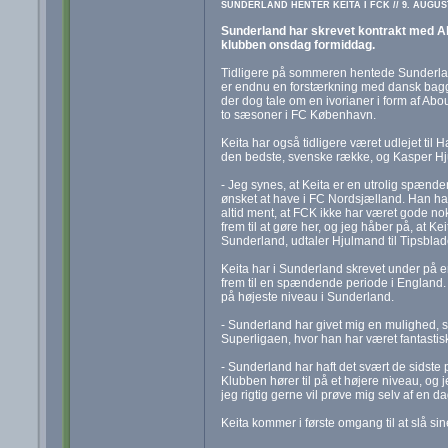
SUNDERLAND HENTER KEITA I FCK // 9. AUGUS
Sunderland har skrevet kontrakt med A
klubben onsdag formiddag.
Tidligere på sommeren hentede Sunderla
er endnu en forstærkning med dansk bagg
der dog tale om en ivorianer i form af Ab
to sæsoner i FC København.
Keita har også tidligere været udlejet til 
den bedste, svenske række, og Kasper Hju
- Jeg synes, at Keita er en utrolig spænde
ønsket at have i FC Nordsjælland. Han har r
altid ment, at FCK ikke har været gode nok 
frem til at gøre her, og jeg håber på, at Keit
Sunderland, udtaler Hjulmand til Tipsblad
Keita har i Sunderland skrevet under på en
frem til en spændende periode i England. 
på højeste niveau i Sunderland.
- Sunderland har givet mig en mulighed, 
Superligaen, hvor han har været fantastisk 
- Sunderland har haft det svært de sidste 
Klubben hører til på et højere niveau, og j
jeg rigtig gerne vil prøve mig selv af en dag
Keita kommer i første omgang til at slå s