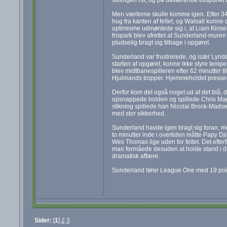
Men værterne skulle komme igen. Efter 34 
hug fra kanten af feltet, og Walsall kunne
optimisme udmøntede sig i, at Liam Kinsel
frispark blev afrettet af Sunderland-mure
pludselig bragt sig tilbage i opgøret.
Sunderland var frustrerede, og især Lyn
starten af opgøret, kunne ikke styre tem
blev midtbanespilleren efter 62 minutter ti
Hjulmands tropper. Hjemmeholdet pressede 
Derfor kom det også noget ud af det blå, 
opsnappede bolden og spillede Chris Maguir
stikning spillede han Nicolai Brock-Ma
med stor sikkerhed.
Sunderland havde igen bragt sig foran, me
to minutter inde i overtiden måtte Papy Dj
Wes Thomas lige uden for feltet. Det efter
man formåede desuden at holde stand i de
dramatisk affære.
Sunderland fører League One med 19 point 
Sider:
[
1
]
2
3