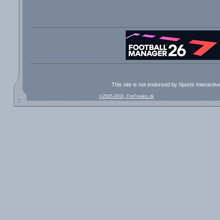
This site is not endorsed by Sports Interacti
©2005-2018, FmFreaks.dk