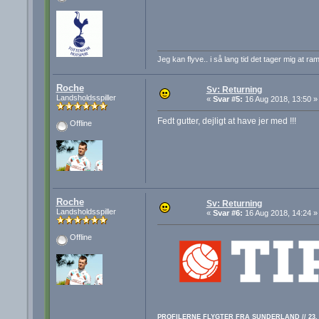
Jeg kan flyve.. i så lang tid det tager mig at ra
Roche
Sv: Returning
Landsholdsspiller
«
Svar #5:
16 Aug 2018, 13:50 »
Fedt gutter, dejligt at have jer med !!!
Offline
Roche
Sv: Returning
Landsholdsspiller
«
Svar #6:
16 Aug 2018, 14:24 »
Offline
PROFILERNE FLYGTER FRA SUNDERLAND // 23. 