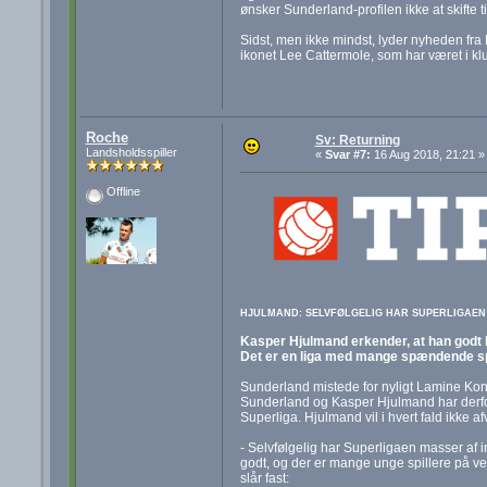
ønsker Sunderland-profilen ikke at skifte t
Sidst, men ikke mindst, lyder nyheden fr
ikonet Lee Cattermole, som har været i k
Roche
Sv: Returning
Landsholdsspiller
«
Svar #7:
16 Aug 2018, 21:21 »
Offline
HJULMAND: SELVFØLGELIG HAR SUPERLIGAEN IN
Kasper Hjulmand erkender, at han godt ku
Det er en liga med mange spændende spi
Sunderland mistede for nyligt Lamine Ko
Sunderland og Kasper Hjulmand har derfor
Superliga. Hjulmand vil i hvert fald ikke a
- Selvfølgelig har Superligaen masser af in
godt, og der er mange unge spillere på ve
slår fast: