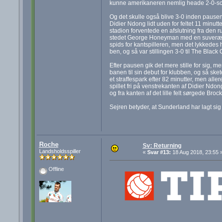
kunne amerikaneren nemlig heade 2-0-sc
Og det skulle også blive 3-0 inden pause
Didier Ndong lidt uden for feltet 11 minu
stadion forventede en afslutning fra den ru
stedet George Honeyman med en suveræn 
spids for kantspilleren, men det lykkede
ben, og så var stillingen 3-0 til The Black 
Efter pausen gik det mere stille for sig, 
banen til sin debut for klubben, og så ske
et straffespark efter 82 minutter, men alle
spillet fri på venstrekanten af Didier Ndon
og fra kanten af det lille felt sørgede Bro
Sejren betyder, at Sunderland har lagt sig 
Roche
Sv: Returning
Landsholdsspiller
«
Svar #13:
18 Aug 2018, 23:55 
Offline