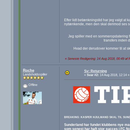
Efter lidt betænkningstid har jeg valgt at
nytænkende, men den skal derimod ses som 
Jeg spiller med en sommeropdatering fra 
transfers inden de
Hvad der derudover kommer til at ske,
«
Seneste Redigering: 14 Aug 2018, 00:49 af
Roche
Sv: Returning
Landsholdsspiller
«
Svar #2:
14 Aug 2018, 12:14 »
Offline
BREAKING: KASPER HJULMAND SKAL TIL SUNDER
Sunderland har fundet klubbens nye ma
som senest har haft stor succes i FC N