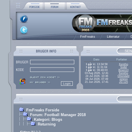
FmFreaks
Litteratur
D
SEN
Dato
Forfatter
I går
kl. 13:34:58
Kenitho
I går
kl. 11:31:04
Snilld
I går
kl. 09:49:03
Broen13
03 Aug 2026, 12:41
Kenitho
24 Jul 2026, 10:36
Ottendahl
06 Jul 2026, 07:49
jonesg
21 Jun 2026, 17:41
JG v25
FmFreaks Forside
Forum: Football Manager 2018
Kategori: Blogs
Returning