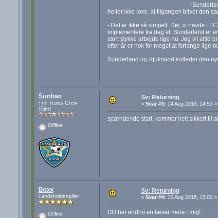
I Sunderla
heller ikke love, at tilgangen bliver den 
- Det er ikke så simpelt. Det, vi havde i 
implementere fra dag et. Sunderland er en
stort stykke arbejde lige nu. Jeg vil altid
efter år er nok for meget at forlange lige n
Sunderland og Hjulmand indleder den ny
Sunbao
Sv: Returning
FmFreaks Crew
«
Svar #3:
14 Aug 2018, 14:53 »
(Ejer)
spændende start, kommer helt sikkert til at
Offline
Boxx
Sv: Returning
Landsholdsspiller
«
Svar #4:
15 Aug 2018, 13:02 »
DU har endnu en læser mere i mig!
Offline