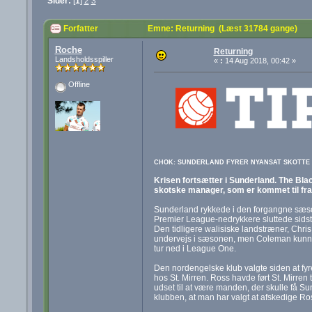
Sider:
[
1
]
2
3
Forfatter
Emne: Returning (Læst 31784 gange)
Roche
Returning
Landsholdsspiller
«
:
14 Aug 2018, 00:42 »
Offline
CHOK: SUNDERLAND FYRER NYANSAT SKOTTE // 
Krisen fortsætter i Sunderland. The Bla
skotske manager, som er kommet til fra 
Sunderland rykkede i den forgangne sæs
Premier League-nedrykkere sluttede sids
Den tidligere walisiske landstræner, Chr
undervejs i sæsonen, men Coleman kunne 
tur ned i League One.
Den nordengelske klub valgte siden at fy
hos St. Mirren. Ross havde ført St. Mirren
udset til at være manden, der skulle få Su
klubben, at man har valgt at afskedige Ros