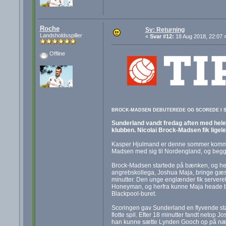
Roche
Sv: Returning
Landsholdsspiller
«
Svar #12:
18 Aug 2018, 22:07 
Offline
BROCK-MADSEN DEBUTEREDE OG SCOREDE I SU
Sunderland vandt fredag aften med hel
klubben. Nicolai Brock-Madsen fik ligele
Kasper Hjulmand er denne sommer kommet
Madsen med sig til Nordengland, og begge 
Brock-Madsen startede på bænken, og her
angrebskollega, Joshua Maja, bringe gæste
minutter. Den unge englænder fik servere
Honeyman, og herfra kunne Maja heade b
Blackpool-buret.
Scoringen gav Sunderland en flyvende star
flotte spil. Efter 18 minutter fandt netop 
han kunne sætte Lynden Gooch op på næst