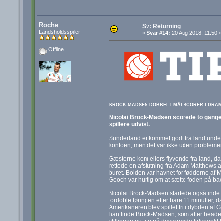
Roche
Sv: Returning
Landsholdsspiller
«
Svar #14:
20 Aug 2018, 11:50 
Offline
BROCK-MADSEN DOBBELT MÅLSCORER I DRAMAT
Nicolai Brock-Madsen scorede to gange, 
spillere udvist.
Sunderland er kommet godt fra land under
kontoen, men det var ikke uden problemer
Gæsterne kom ellers flyvende fra land, da
rettede en afslutning fra Adam Matthews a
buret. Bolden var havnet for fødderne af 
Gooch var hurtig om at sætte foden på bac
Nicolai Brock-Madsen startede også inde 
fordoble føringen efter bare 11 minutter, 
Amerikaneren blev spillet fri i dybden a
han finde Brock-Madsen, som atter heade
stillingen nu, og på daværende tidspunkt l