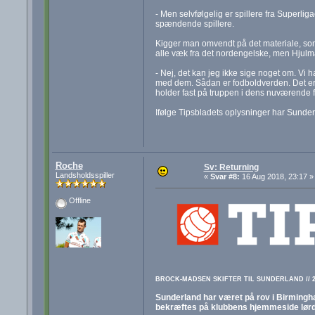
- Men selvfølgelig er spillere fra Superli
spændende spillere.
Kigger man omvendt på det materiale, so
alle væk fra det nordengelske, men Hjulm
- Nej, det kan jeg ikke sige noget om. Vi h
med dem. Sådan er fodboldverden. Det er kl
holder fast på truppen i dens nuværende 
Ifølge Tipsbladets oplysninger har Sunder
Roche
Sv: Returning
Landsholdsspiller
«
Svar #8:
16 Aug 2018, 23:17 »
Offline
BROCK-MADSEN SKIFTER TIL SUNDERLAND // 28
Sunderland har været på rov i Birming
bekræftes på klubbens hjemmeside lørd