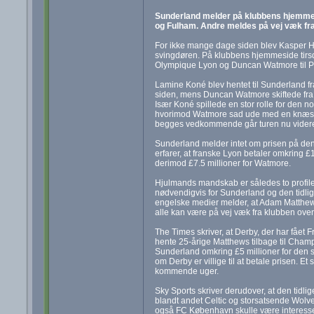
Sunderland melder på klubbens hjemmes
og Fulham. Andre meldes på vej væk f
For ikke mange dage siden blev Kasper Hj
svingdøren. På klubbens hjemmeside tirsd
Olympique Lyon og Duncan Watmore til P
Lamine Koné blev hentet til Sunderland fr
siden, mens Duncan Watmore skiftede fra 
Især Koné spillede en stor rolle for den n
hvorimod Watmore sad ude med en knæsk
begges vedkommende går turen nu videre t
Sunderland melder intet om prisen på de
erfarer, at franske Lyon betaler omkring £
derimod £7.5 millioner for Watmore.
Hjulmands mandskab er således to profiler
nødvendigvis for Sunderland og den tidli
engelske medier melder, at Adam Matthew
alle kan være på vej væk fra klubben ove
The Times skriver, at Derby, der har fået 
hente 25-årige Matthews tilbage til Champ
Sunderland omkring £5 millioner for den s
om Derby er villige til at betale prisen. Et s
kommende uger.
Sky Sports skriver derudover, at den tidlig
blandt andet Celtic og storsatsende Wolve
også FC København skulle være interessere