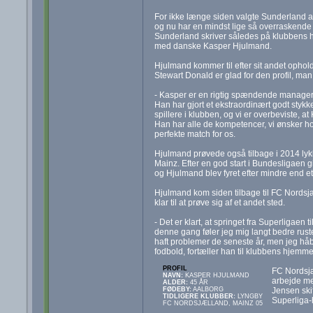
For ikke længe siden valgte Sunderland at
og nu har en mindst lige så overraskende 
Sunderland skriver således på klubbens hj
med danske Kasper Hjulmand.
Hjulmand kommer til efter sit andet opho
Stewart Donald er glad for den profil, man 
- Kasper er en rigtig spændende manager,
Han har gjort et ekstraordinært godt sty
spillere i klubben, og vi er overbeviste, a
Han har alle de kompetencer, vi ønsker h
perfekte match for os.
Hjulmand prøvede også tilbage i 2014 lykk
Mainz. Efter en god start i Bundesligaen g
og Hjulmand blev fyret efter mindre end et
Hjulmand kom siden tilbage til FC Nordsjæ
klar til at prøve sig af et andet sted.
- Det er klart, at springet fra Superligaen 
denne gang føler jeg mig langt bedre ruste
haft problemer de seneste år, men jeg håbe
fodbold, fortæller han til klubbens hjemme
PROFIL
FC Nordsjæ
NAVN:
KASPER HJULMAND
arbejde me
ALDER:
45 ÅR
Jensen skif
FØDEBY:
AALBORG
TIDLIGERE KLUBBER:
LYNGBY
Superliga-
FC NORDSJÆLLAND, MAINZ 05