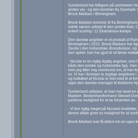
Sunderland har tidligere på sommeren mi
anden vej - og den kommer fra Danmark. 
Brock-Madsen i Birmingham.
Brock-Madsen kommer til fra Birminghams 
sidste sæson udlejet til den polske klub, C
enkelt scoring i 11 Ekstraklasa-kampe.
Den danske angriber er et produkt af Rand
Birmingham i 2015. Brock-Madsen har lige
Zwolle i den hollandske Æresdivision, og
den spiller, han har gjort til sit første i
- Nicolai er en rigtig dygtig angriber, som 
både den polske og hollandske liga. Han h
men jeg føler mig overbevist om, at han ka
os. Vi har i forvejen to dygtige angribere 
og indkøbet af Nicolai er blot med til at fo
siger den danske manager til klubbens h
Sunderland uddyber, at man har lavet en e
Madsen. Bestyrelsesformand Stewart Donald
parterne mulighed for at se hinanden an.
- Vi tror rigtig meget på Nicolais kvalitete
denne aftale giver os mulighed for at vurder
Brock-Madsen kan få debut om en uges t