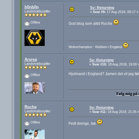
b0nb0n
Sv: Returning
Landsholdsspiller
«
Svar #9:
17 Aug 2018, 09:17 »
Offline
God blog som altid Roche
Wolverhampton - Klubben i England
Arsrea
Sv: Returning
Landsholdsspiller
«
Svar #10:
18 Aug 2018, 19:00 
Hjulmand i England? Jamen det vil jeg føl
Offline
Følg mig på 
Roche
Sv: Returning
Landsholdsspiller
«
Svar #11:
18 Aug 2018, 21:35 
Offline
Fedt drenge, tak