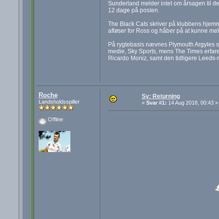
Sunderland melder intet om årsagen til de
12 dage på posten.
The Black Cats skriver på klubbens hjemme
afløser for Ross og håber på at kunne me
På rygtebasis nævnes Plymouth Argyles s
medie, Sky Sports, mens The Times erfare
Ricardo Moniz, samt den tidligere Leeds-
Roche
Sv: Returning
Landsholdsspiller
«
Svar #1:
14 Aug 2018, 00:43 »
Offline