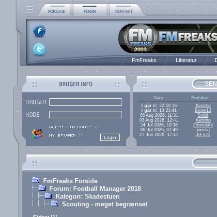
FmFreaks
Litteratur
D
SEN
Dato
Forfatter
I går
kl. 22:50:16
Kenitho
I går
kl. 13:23:41
Broen13
05 Aug 2026, 11:31
Snilld
03 Aug 2026, 12:41
Kenitho
24 Jul 2026, 10:36
Ottendahl
06 Jul 2026, 07:49
jonesg
21 Jun 2026, 17:41
JG v25
FmFreaks Forside
Forum: Football Manager 2018
Kategori: Skadestuen
Scouting - meget begrænset