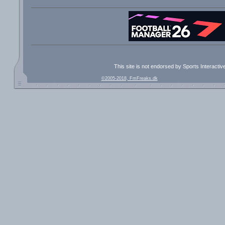
This site is not endorsed by Sports Interacti
©2005-2018, FmFreaks.dk