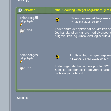
Sider:
[
1
]
Forfatter
Emne: Scouting - meget begrænset (Læs
brianberg85
Scouting - meget begrænse
Lilleputspiller
«
:
21 Mar 2018, 16:19 »
Er der andre der oplever at de ikke kan 
Offline
Jeg har startet en karriere med Liverpool
Alligevel kan jeg kun få lov til og scoute 4 
brianberg85
Sv: Scouting - meget begræn
Lilleputspiller
«
Svar #1:
23 Mar 2018, 20:42 »
Er der ingen der har samme problem???
Offline
Som storhold bør alle lande være tilgængel
problem før dette spil.
Sider:
[
1
]