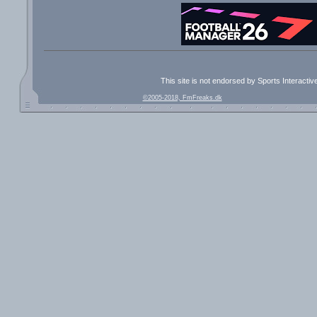
This site is not endorsed by Sports Interacti
©2005-2018, FmFreaks.dk