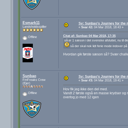
Esmark11
Sv: Sunbao's Journey for the
Landsholdsspiller
«
Svar #2:
04 Mar 2018, 18:43 »
Citat af: Sunbao 04 Mar 2018, 17:35
Offline
så er 1 sæson i det svenske afsluttet, nu til de
så der skal nok lidt ferie mode indover på d
Hvordan gik første sæson så? Svær chall
Sunbao
Sv: Sunbao's Journey for the
FmFreaks Crew
«
Svar #3:
04 Mar 2018, 19:41 »
(Ejer)
Hov fik jeg ikke den del med.
Vandt 2 første også en masse krydser og 
Offline
overtog jo med 12 igen