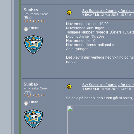
Sunbao
Sv: Sunbao's Journey for the
FmFreaks Crew
«
Svar #13:
12 Mar 2018, 18:54 »
(Ejer)
Nuværende sæson: 19/20
Nuværende klub: ingen
Offline
Tidligere klubber: Nybro IF ,Östers IF, Get
Dit omdømme i %: 20%
Nuværende løn: 0
Nuværende licens: national c
Antal fyringer: 2
Det blev til den ventede nedrykning og fyring
runde.
Sunbao
Sv: Sunbao's Journey for the
FmFreaks Crew
«
Svar #14:
14 Mar 2018, 13:46 »
(Ejer)
Så er vi på banen igen turen går til Asi
Offline