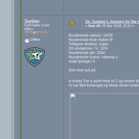
Sunbao
Sv: Sunbao's Journey for the
FmFreaks Crew
«
Svar #5:
05 Mar 2018, 23:21 »
(Ejer)
Nuværende sæson: 18/19
Nuværende klub: Nybro IF
Offline
Tidligere klubber: ingen
Dit omdømme i %: 10%
Nuværende løn: 350£
Nuværende licens: national c
Antal fyringer: 0
Suk med suk på
vi ender 3'er a point med nr 2 og misser p
Vi har fået forlænget og bliver derfor en