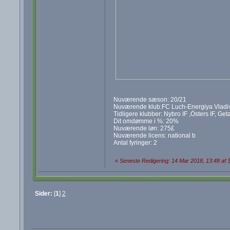
Nuværende sæson: 20/21
Nuværende klub:FC Luch-Energiya Vladi
Tidligere klubber: Nybro IF ,Östers IF, Get
Dit omdømme i %: 20%
Nuværende løn: 275£
Nuværende licens: national b
Antal fyringer: 2
«
Seneste Redigering: 14 Mar 2018, 13:48 af
Sider:
[
1
]
2