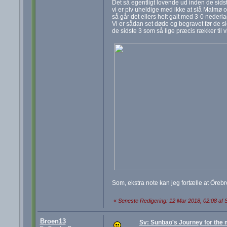
Det så egentligt lovende ud inden de sids
vi er piv uheldige med ikke at slå Malmø og 
så går det ellers helt galt med 3-0 nederl
Vi er sådan set døde og begravet før de s
de sidste 3 som så lige præcis rækker til 
Som, ekstra note kan jeg fortælle at Örebr
«
Seneste Redigering: 12 Mar 2018, 02:08 af
Broen13
Sv: Sunbao's Journey for the