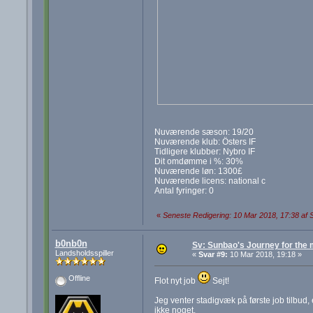
Nuværende sæson: 19/20
Nuværende klub: Östers IF
Tidligere klubber: Nybro IF
Dit omdømme i %: 30%
Nuværende løn: 1300£
Nuværende licens: national c
Antal fyringer: 0
«
Seneste Redigering: 10 Mar 2018, 17:38 af
b0nb0n
Sv: Sunbao's Journey for the
Landsholdsspiller
«
Svar #9:
10 Mar 2018, 19:18 »
Offline
Flot nyt job
Sejt!
Jeg venter stadigvæk på første job tilbud, 
ikke noget.