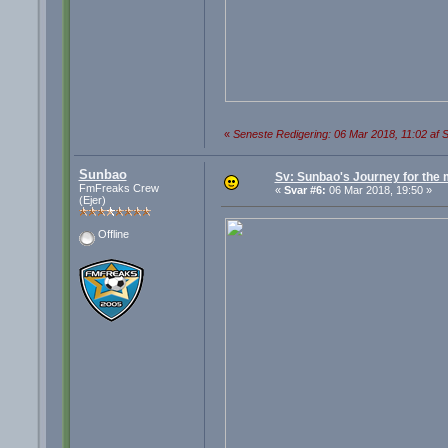
«
Seneste Redigering: 06 Mar 2018, 11:02 af 
Sunbao
Sv: Sunbao's Journey for the
FmFreaks Crew
«
Svar #6:
06 Mar 2018, 19:50 »
(Ejer)
Offline