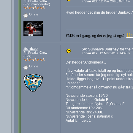
FmFreaks Crew
«
Svar #11:
12 Mar 2018, 07:37 »
(Forummoderator)
Hvad hedder det skin du bruger Sunbao.
Offline
Br
FM26 er i gang, og det er jeg så også:
Sunbao
Sv: Sunbao's Journey for the
FmFreaks Crew
«
Svar #12:
12 Mar 2018, 14:40 »
(Ejer)
Det hedder Andromeda...
Offline
nå vi valgte at fucke totalt op og brænde 
3 måneder senere får jeg endeligt nyt hol
Holdet ligger begravet 11 point under str
ud af det.
mit omdømme er så omvendt nu gået fra 30
Nuværende sæson: 19/20
Nuværende klub: Getafe B
Tidligere klubber: Nybro IF ,Östers IF
Dit omdømme i %: 20%
Nuværende løn: 2400£
Nuværende licens: national c
Antal fyringer: 1