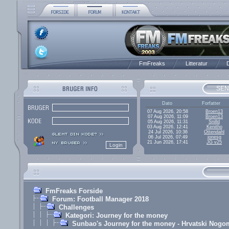
FmFreaks
Litteratur
D
SEN
Dato
Forfatter
07 Aug 2026, 20:58
Broen13
07 Aug 2026, 11:09
Broen13
05 Aug 2026, 11:31
Snilld
03 Aug 2026, 12:41
Kenitho
24 Jul 2026, 10:36
Ottendahl
06 Jul 2026, 07:49
jonesg
21 Jun 2026, 17:41
JG v25
FmFreaks Forside
Forum: Football Manager 2018
Challenges
Kategori: Journey for the money
Sunbao's Journey for the money - Hrvatski Nogo