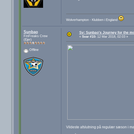
Wolverhampton - Klubben i England
Sunbao
Sv: Sunbao's Journey for the mo
FmFreaks Crew
«
Svar #10:
12 Mar 2018, 02:03 »
(Ejer)
Offline
Vildeste afslutning på regulær sæson i 