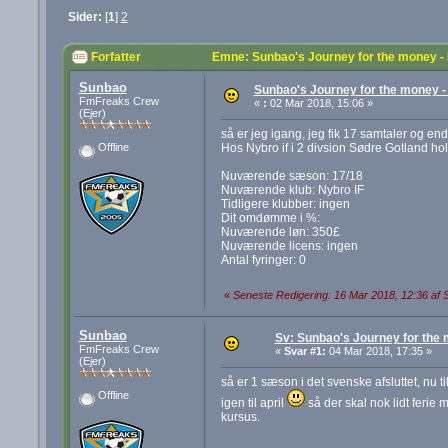
Sider:
[
1
]
2
Forfatter
Emne: Sunbao's Journey for the money -
Sunbao
Sunbao's Journey for the money -
FmFreaks Crew
«
:
02 Mar 2018, 15:06 »
(Ejer)
så er jeg igang, jeg fik 17 samtaler og endt
Hos Nybro if i 2 divsion Sødre Gotland hol
Offline
Nuværende sæson: 17/18
Nuværende klub: Nybro IF
Tidligere klubber: ingen
Dit omdømme i %:
Nuværende løn: 350£
Nuværende licens: ingen
Antal fyringer: 0
«
Seneste Redigering: 16 Mar 2018, 12:36 af
Sunbao
Sv: Sunbao's Journey for the
FmFreaks Crew
«
Svar #1:
04 Mar 2018, 17:35 »
(Ejer)
så er 1 sæson i det svenske afsluttet, nu t
Offline
igen til april
så der skal nok lidt ferie m
kursus.