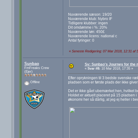
Nuværende sæson: 19/20
Nuværende klub: Nybro IF
Tidligere klubber: ingen
Dit omdømme i %: 20%
Nuværende løn: 450£
Nuværende licens: national c
Antal fyringer: 0
«
Seneste Redigering: 07 Mar 2018, 12:31 af
Sunbao
Sv: Sunbao's Journey for the
FmFreaks Crew
«
Svar #8:
10 Mar 2018, 17:35 »
(Ejer)
Efter oprykningen til 3 bedste svenske ræ
pladsen som er første plads der ikke giver 
Offline
Det er ikke gået ubemærket hen, hvilket be
Holdet er aktuelt placeret på 15 pladsen i
økonomi her så dårlig, at jeg ej heller i b