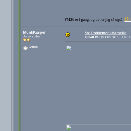
Br
FM26 er i gang, og det er jeg så også:
MunkKasper
Sv: Problemer i Marseille
Juniorspiller
«
Svar #4:
19 Feb 2018, 11:57 »
Offline