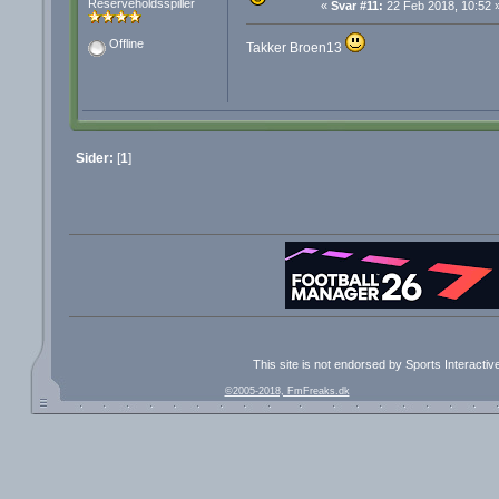
Reserveholdsspiller
«
Svar #11:
22 Feb 2018, 10:52 
Offline
Takker Broen13
Sider:
[
1
]
This site is not endorsed by Sports Interacti
©2005-2018, FmFreaks.dk