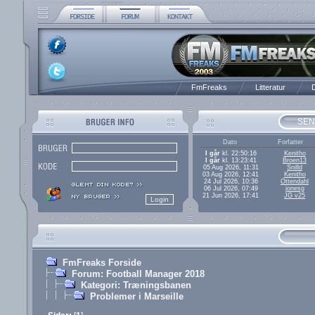
FmFreaks
Litteratur
D
SEN
Dato
Forfatter
I går
kl. 22:50:16
Kenitho
I går
kl. 13:23:41
Broen13
05 Aug 2026, 11:31
Snilld
03 Aug 2026, 12:41
Kenitho
24 Jul 2026, 10:36
Ottendahl
06 Jul 2026, 07:49
jonesg
21 Jun 2026, 17:41
JG v25
FmFreaks Forside
Forum: Football Manager 2018
Kategori: Træningsbanen
Problemer i Marseille