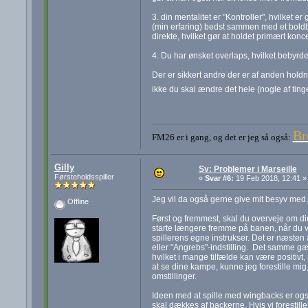
3. din mentalitet er "Kontroller", hvilket
(min erfaring) bedst sammen med et boldbe
direkte, hvilket gør at holdet primært konc
4. Du har ønsket overlaps, hvilket bebyr
Der er sikkert andre der er af anden holdn
ikke du skal ændre det hele (nogle af ting
Br
FM26 er i gang, og det er jeg så også:
Gilly
Sv: Problemer i Marseille
Førsteholdsspiller
«
Svar #6:
19 Feb 2018, 12:41 »
Jeg vil da også gerne give mit besyv med.
Offline
Først og fremmest, skal du overveje om din 
starte længere fremme på banen, når du 
spillerens egne instrukser. Det er næsten 
eller "Angrebs"-indstilling. Det samme gæl
hvilket i mange tilfælde kan være positivt, 
at se dine kampe, kunne jeg forestille mig,
omstillinger.
Ideen med at spille med wingbacks er også f
skal dækkes af backerne. Hvis vi forestille