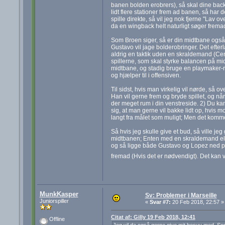
banen bolden erobrers), så skal dine backs 
lidt flere stationer frem ad banen, så har de
spille direkte, så vil jeg nok fjerne "Lav 
da en wingback helt naturligt søger frema
Som Broen siger, så er din midtbane også 
Gustavo vil jage bolderobringer. Det efter
aldrig en taktik uden en skraldemand (Ce
spillerne, som skal styrke balancen på m
midtbane, og stadig bruge en playmaker-ro
og hjælper til i offensiven.
Til sidst, hvis man virkelig vil nørde, så ov
Han vil gerne frem og bryde spillet, og nå
der meget rum i din venstreside. 2) Du ka
sig, at man gerne vil bakke lidt op, hvis m
langt fra målet som muligt; Men det komme
Så hvis jeg skulle give et bud, så ville je
midtbanen; Enten med en skraldemand elle
og så ligge både Gustavo og Lopez ned på 
fremad (Hvis det er nødvendigt). Det kan
MunkKasper
Sv: Problemer i Marseille
Juniorspiller
«
Svar #7:
20 Feb 2018, 22:57 »
Citat af: Gilly 19 Feb 2018, 12:41
Offline
Jeg vil da også gerne give mit besyv med. Som