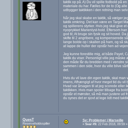
taktik op på. A) Du vil spille fodbold på en
materiale du har. Fælles for de to (Og alle
udbygger taktikken i den retning man selv 
Når jeg skal skabe en taktik, så vælger jeg
taktik omkring. Det kan være en Target Man
og spillerens styrker. Hvis jeg skal give et 
nyoprykket Marienlyst-hold. Eftersom han -
god til; At bruge sin fysik og sit hoved. 
skifte til 2 angribere, og kompenserede så v
lange bolde op i skallen på ham, og så ska
at lappe de huller der opstår hen ad vejen
Jeg kunne forestille mig, at både Payet, C
taktik du viser. Personligt ville jeg måske
den måde får du bredden med i venstre sid
sammen i den side, hvor du ville blive sår
det.
Hvis du vil lave din egen taktik, skal man 
imens; Afhængigt af hvor meget tid du vil
Hvad var årsagen til at jeg scorede eller i
taktikken. Hvis man spoler tilbage fra boldt
opstår et mønster, så må man justere ud fr
du synes det er sjovt at lege lidt med tak
QuesT
Sv: Problemer i Marseille
Reserveholdsspiller
«
Svar #9:
22 Feb 2018, 09:59 »