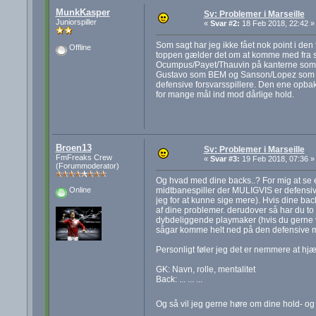
MunkKasper
Sv: Problemer i Marseille
Juniorspiller
«
Svar #2:
18 Feb 2018, 22:42 »
Som sagt har jeg ikke fået nok point i den 
Offline
toppen gælder det om at komme med fra st
Ocumpus/Payet/Thauvin på kanterne som 
Gustavo som BEM og Sanson/Lopez som f
defensive forsvarsspillere. Den ene opbak
for mange mål ind mod dårlige hold.
Broen13
Sv: Problemer i Marseille
FmFreaks Crew
«
Svar #3:
19 Feb 2018, 07:36 »
(Forummoderator)
Og hvad med dine backs..? For mig at se er 
midtbanespiller der MULIGVIS er defensiv
Online
jeg for at kunne sige mere). Hvis dine bac
af dine problemer. derudover så har du to
dybdeliggende playmaker (hvis du gerne vil
sågar komme helt ned på den defensive mi
Personligt føler jeg det er nemmere at hjæ
GK: Navn, rolle, mentalitet
Back: ... ... ...
Og så vil jeg gerne høre om dine hold- og 