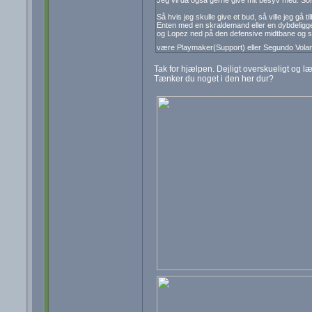
Så hvis jeg skulle give et bud, så ville jeg gå 
Enten med en skraldemand eller en dybdeligge
og Lopez ned på den defensive midtbane og så b
være Playmaker(Support) eller Segundo Vola
Tak for hjælpen. Dejligt overskueligt og l
Tænker du noget i den her dur?