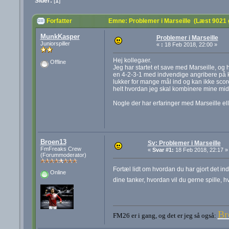
Sider:
[
1
]
Forfatter
Emne: Problemer i Marseille (Læst 9021
MunkKasper
Problemer i Marseille
Juniorspiller
«
:
18 Feb 2018, 22:00 »
Hej kollegaer.
Offline
Jeg har startet et save med Marseille, og 
en 4-2-3-1 med indvendige angribere på k
lukker for mange mål ind og kan ikke score
helt hvordan jeg skal kombinere mine midte
Nogle der har erfaringer med Marseille el
Broen13
Sv: Problemer i Marseille
FmFreaks Crew
«
Svar #1:
18 Feb 2018, 22:17 »
(Forummoderator)
Fortæl lidt om hvordan du har gjort det in
Online
dine tanker, hvordan vil du gerne spille, hv
Br
FM26 er i gang, og det er jeg så også: