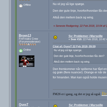
Nu vil jeg så lige spørge.
Offline
Den der gule linje, hvorfor/hvordan fås d
Altså den mellem back og wing.
«
Seneste Redigering: 22 Feb 2018, 10:04 af
Broen13
Sv: Problemer i Marseille
FmFreaks Crew
«
Svar #10:
22 Feb 2018, 10:42 
(Forummoderator)
Citat af: QuesT 22 Feb 2018, 09:59
Online
Nu vil jeg så lige spørge.
Den der gule linje, hvorfor/hvordan fås den?
Altså den mellem back og wing.
Den fremkommer når spillerne har fået en 
og grøn (flere nuancer). Orange er når de 
for hinanden. Man kan også holde musen 
Br
FM26 er i gang, og det er jeg så også:
QuesT
Sv: Problemer i Marseille