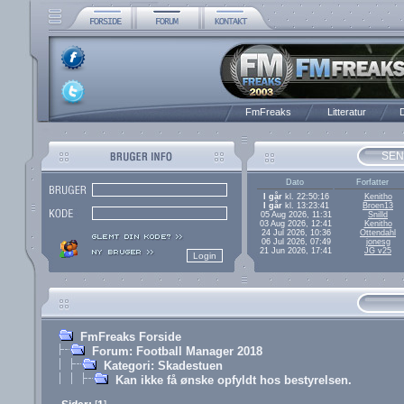
FmFreaks
Litteratur
D
SEN
Dato
Forfatter
I går
kl. 22:50:16
Kenitho
I går
kl. 13:23:41
Broen13
05 Aug 2026, 11:31
Snilld
03 Aug 2026, 12:41
Kenitho
24 Jul 2026, 10:36
Ottendahl
06 Jul 2026, 07:49
jonesg
21 Jun 2026, 17:41
JG v25
FmFreaks Forside
Forum: Football Manager 2018
Kategori: Skadestuen
Kan ikke få ønske opfyldt hos bestyrelsen.