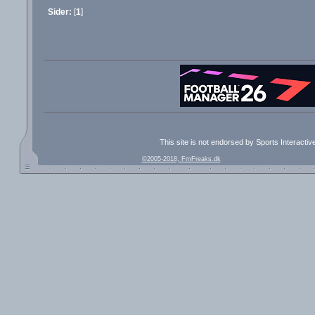
Sider:
[
1
]
This site is not endorsed by Sports Interacti
©2005-2018, FmFreaks.dk