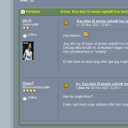
Sider:
[
1
]
Forfatter
Emne: Kan ikke få ønske opfyldt hos bes
nic-h
Kan ikke få ønske opfyldt hos b
Juniorspiller
«
:
02 Nov 2017, 17:03 »
Offline
Hej folkens.
Jeg står og vil have et ønske opfyldt hos 
Det jeg ikke forstår er, at klubben ligger 
min jobsikkerhed er "urørlig".
Er det bare en dum bug eller gør jeg noge
QuesT
Sv: Kan ikke få ønske opfyldt h
Reserveholdsspiller
«
Svar #1:
03 Nov 2017, 11:00 »
Har de nogle krav?
Offline
F.eks. spil med unge spillere eller den sla