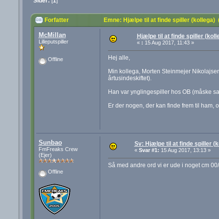
Sider:
[
1
]
Forfatter
Emne: Hjælpe til at finde spiller (kollega
McMillan
Hjælpe til at finde spiller (koll
Lilleputspiller
«
:
15 Aug 2017, 11:43 »
Hej alle,
Offline
Min kollega, Morten Steinmejer Nikolajse
årtusindeskiftet).
Han var ynglingespiller hos OB (måske s
Er der nogen, der kan finde frem til ham, 
Sunbao
Sv: Hjælpe til at finde spiller (
FmFreaks Crew
«
Svar #1:
15 Aug 2017, 13:13 »
(Ejer)
Så med andre ord vi er ude i noget cm 0
Offline