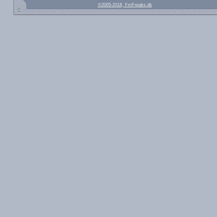
©2005-2018, FmFreaks.dk