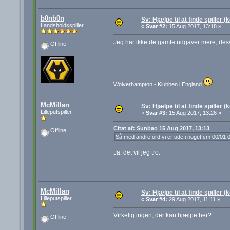
b0nb0n
Sv: Hjælpe til at finde spiller (
Landsholdsspiller
«
Svar #2:
15 Aug 2017, 13:18 »
Jeg har ikke de gamle udgaver mere, des
Offline
Wolverhampton - Klubben i England
McMillan
Sv: Hjælpe til at finde spiller (
Lilleputspiller
«
Svar #3:
15 Aug 2017, 13:26 »
Citat af: Sunbao 15 Aug 2017, 13:13
Offline
Så med andre ord vi er ude i noget cm 00/01
Ja, det vil jeg tro.
McMillan
Sv: Hjælpe til at finde spiller (
Lilleputspiller
«
Svar #4:
29 Aug 2017, 11:11 »
Virkelig ingen, der kan hjælpe her?
Offline