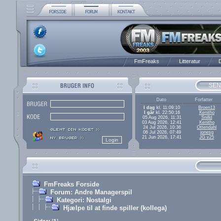
FmFreaks
Litteratur
D
SEN
Dato
Forfatter
I dag
kl. 11:09:10
Broen13
I går
kl. 22:50:16
Kenitho
05 Aug 2026, 11:31
Snilld
03 Aug 2026, 12:41
Kenitho
24 Jul 2026, 10:36
Ottendahl
06 Jul 2026, 07:49
jonesg
21 Jun 2026, 17:41
JG v25
FmFreaks Forside
Forum: Andre Managerspil
Kategori: Nostalgi
Hjælpe til at finde spiller (kollega)