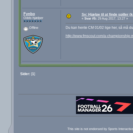
Fynbo
Sv: Hjælpe til at finde spiller (
Odds-hjælper
«
Svar #5:
29 Aug 2017, 13:27 »
Du kan hente CM 01/02 lige her, så må d
Offline
http://www.fmscout.com/a-championship-
Sider:
[
1
]
This site is not endorsed by Sports Interacti