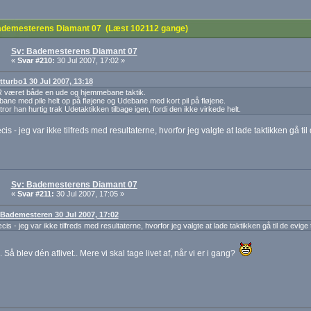
demesterens Diamant 07 (Læst 102112 gange)
Sv: Bademesterens Diamant 07
«
Svar #210:
30 Jul 2007, 17:02 »
 tturbo1 30 Jul 2007, 13:18
 været både en ude og hjemmebane taktik.
ne med pile helt op på fløjene og Udebane med kort pil på fløjene.
tror han hurtig trak Udetaktikken tilbage igen, fordi den ikke virkede helt.
is - jeg var ikke tilfreds med resultaterne, hvorfor jeg valgte at lade taktikken gå til
Sv: Bademesterens Diamant 07
«
Svar #211:
30 Jul 2007, 17:05 »
: Bademesteren 30 Jul 2007, 17:02
is - jeg var ikke tilfreds med resultaterne, hvorfor jeg valgte at lade taktikken gå til de evige 
. Så blev dén aflivet.. Mere vi skal tage livet af, når vi er i gang?