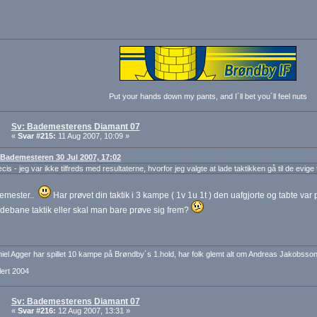
Put your hands down my pants, and I´ll bet you´ll feel nuts
Sv: Bademesterens Diamant 07
«
Svar #215:
11 Aug 2007, 10:09 »
: Bademesteren 30 Jul 2007, 17:02
is - jeg var ikke tilfreds med resultaterne, hvorfor jeg valgte at lade taktikken gå til de evige 
emester..
Har prøvet din taktik i 3 kampe ( 1v 1u 1t ) den uafgjorte og tabte v
ebane taktik eller skal man bare prøve sig frem?
iel Agger har spillet 10 kampe på Brøndby´s 1.hold, har folk glemt alt om Andreas Jakobsson
ert 2004
Sv: Bademesterens Diamant 07
«
Svar #216:
12 Aug 2007, 13:31 »