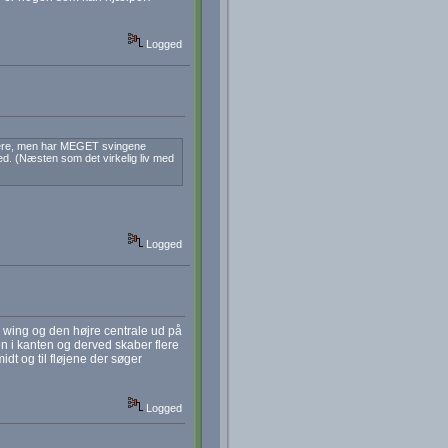
Logged
llere, men har MEGET svingene
ed. (Næsten som det virkelig liv med
Logged
re wing og den højre centrale ud på
n i kanten og derved skaber flere
dt og til fløjene der søger
Logged