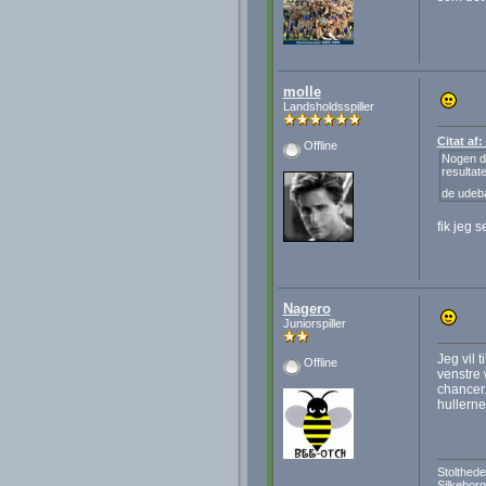
molle
Landsholdsspiller
Citat af
Offline
Nogen de
resultat
de udeb
fik jeg 
Nagero
Juniorspiller
Jeg vil 
Offline
venstre 
chancer.
hullerne
Stolthede
Silkeborg