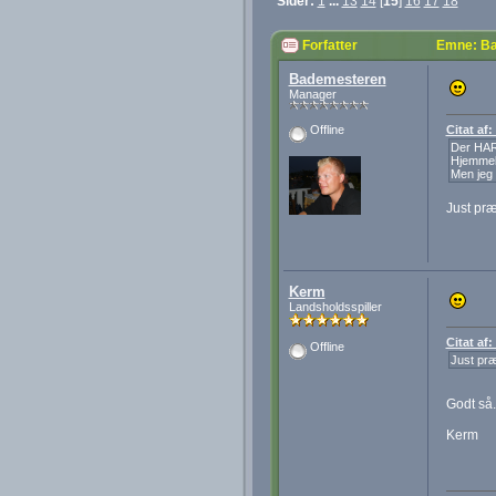
Sider:
1
...
13
14
[
15
]
16
17
18
Forfatter
Emne: Ba
Bademesteren
Manager
Citat af:
Offline
Der HAR
Hjemmeba
Men jeg 
Just præc
Kerm
Landsholdsspiller
Citat af
Offline
Just præc
Godt så.
Kerm