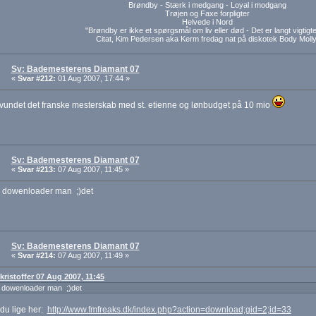
Brøndby - Stærk i medgang - Loyal i modgang
Trøjen og Faxe forpligter
Helvede i Nord
"Brøndby er ikke et spørgsmål om liv eller død - Det er langt vigtigte
Citat, Kim Pedersen aka Kerm fredag nat på diskotek Body Molly
Sv: Bademesterens Diamant 07
«
Svar #212:
01 Aug 2007, 17:44 »
 vundet det franske mesterskab med st. etienne og lønbudget på 10 mio
Sv: Bademesterens Diamant 07
«
Svar #213:
07 Aug 2007, 11:45 »
 dowenloader man ;)det
Sv: Bademesterens Diamant 07
«
Svar #214:
07 Aug 2007, 11:49 »
 kristoffer 07 Aug 2007, 11:45
 dowenloader man ;)det
du lige her:
http://www.fmfreaks.dk/index.php?action=download;gid=2;id=33