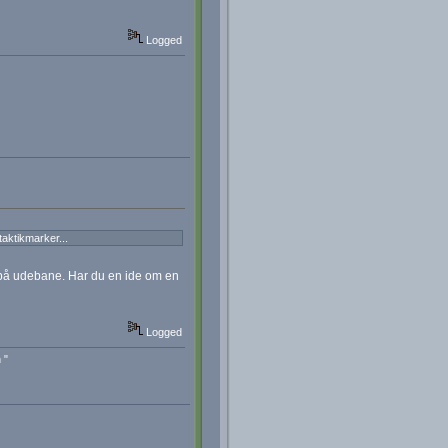
Logged
taktikmarker...
ar på udebane. Har du en ide om en
Logged
 "