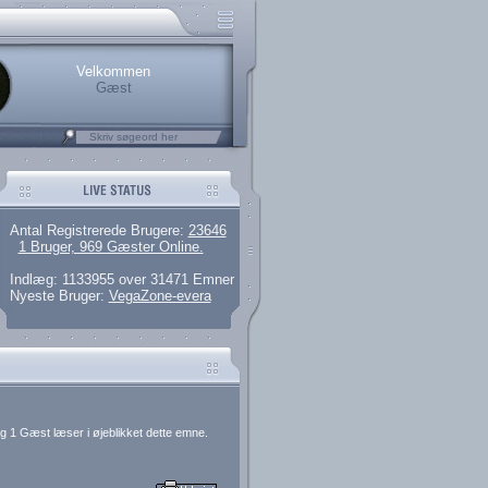
rerede brugere
 artikler og 135 guides
M25.264.324,00)
kke her.
Velkommen
Gæst
Antal Registrerede Brugere:
23646
1 Bruger, 969 Gæster Online.
Indlæg: 1133955 over 31471 Emner
Nyeste Bruger:
VegaZone-evera
g 1 Gæst læser i øjeblikket dette emne.