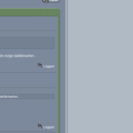
 de evige taktikmarker...
Logged
taktikmarker...
Logged