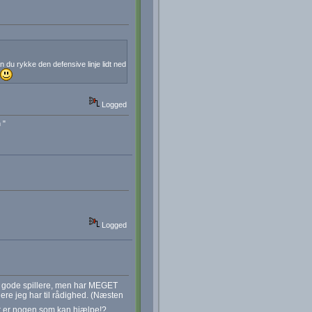
 du rykke den defensive linje lidt ned
Logged
 "
Logged
g gode spillere, men har MEGET
re jeg har til rådighed. (Næsten
r er nogen som kan hjælpe!?