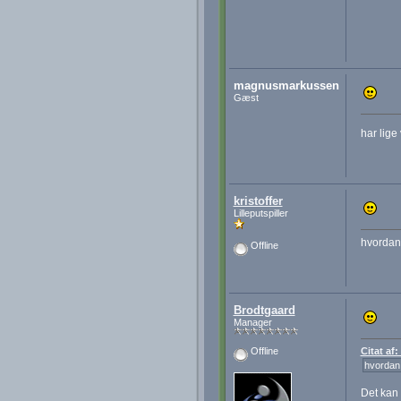
magnusmarkussen
Gæst
har lige
kristoffer
Lilleputspiller
hvordan
Offline
Brodtgaard
Manager
Citat af:
Offline
hvordan
Det kan 