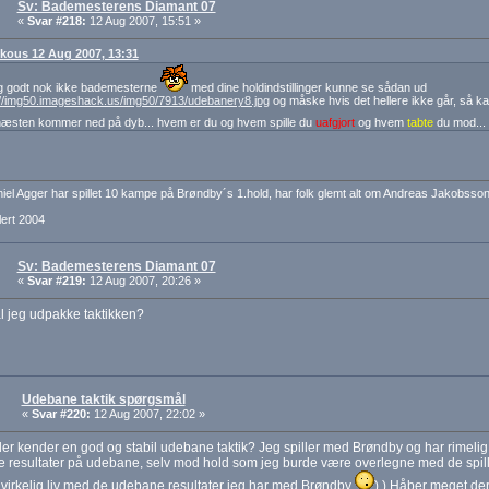
Sv: Bademesterens Diamant 07
«
Svar #218:
12 Aug 2007, 15:51 »
: kous 12 Aug 2007, 13:31
eg godt nok ikke bademesterne
med dine holdindstillinger kunne se sådan ud
://img50.imageshack.us/img50/7913/udebanery8.jpg
og måske hvis det hellere ikke går, så kan
næsten kommer ned på dyb... hvem er du og hvem spille du
uafgjort
og hvem
tabte
du mod...
iel Agger har spillet 10 kampe på Brøndby´s 1.hold, har folk glemt alt om Andreas Jakobsson
ert 2004
Sv: Bademesterens Diamant 07
«
Svar #219:
12 Aug 2007, 20:26 »
l jeg udpakke taktikken?
Udebane taktik spørgsmål
«
Svar #220:
12 Aug 2007, 22:02 »
r kender en god og stabil udebane taktik? Jeg spiller med Brøndby og har rimeli
 resultater på udebane, selv mod hold som jeg burde være overlegne med de spille
virkelig liv med de udebane resultater jeg har med Brøndby
) ) Håber meget de