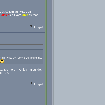
går, så kan du rykke den
uafgjort
og hvem
tabte
du mod...
Logged
 du rykke den defensive linje lidt ned
r kampe mere, hvor jeg har vundet
 jeg 2-0.
Logged
 "