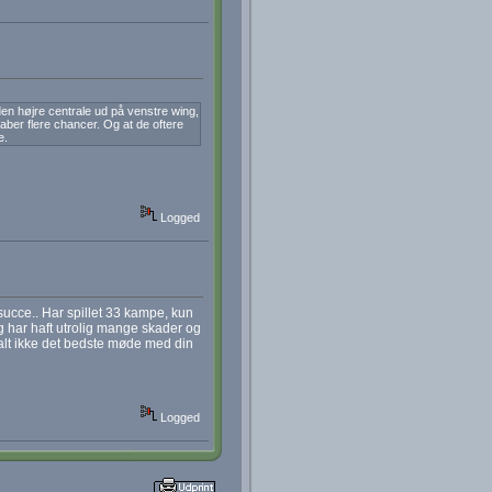
 den højre centrale ud på venstre wing,
aber flere chancer. Og at de oftere
e.
Logged
ucce.. Har spillet 33 kampe, kun
eg har haft utrolig mange skader og
 alt ikke det bedste møde med din
Logged