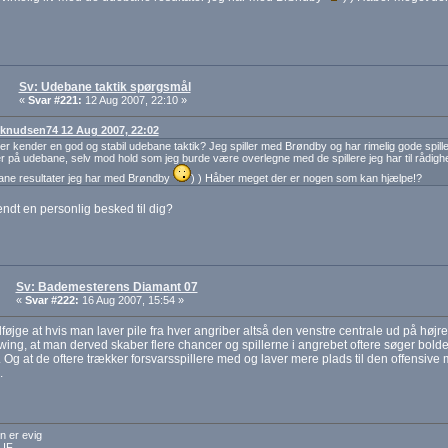
Sv: Udebane taktik spørgsmål
«
Svar #221:
12 Aug 2007, 22:10 »
: knudsen74 12 Aug 2007, 22:02
r kender en god og stabil udebane taktik? Jeg spiller med Brøndby og har rimelig gode spi
er på udebane, selv mod hold som jeg burde være overlegne med de spillere jeg har til rådigh
ane resultater jeg har med Brøndby
) ) Håber meget der er nogen som kan hjælpe!?
sendt en personlig besked til dig?
Sv: Bademesterens Diamant 07
«
Svar #222:
16 Aug 2007, 15:54 »
tilføjge at hvis man laver pile fra hver angriber altså den venstre centrale ud på høj
wing, at man derved skaber flere chancer og spillerne i angrebet oftere søger bolde
 Og at de oftere trækker forsvarsspillere med og laver mere plads til den offensive mi
.
n er evig
 IF