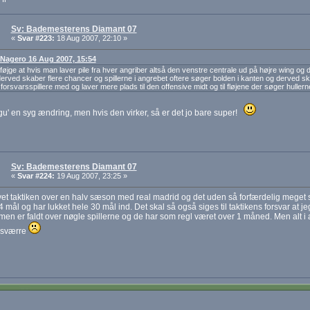
Sv: Bademesterens Diamant 07
«
Svar #223:
18 Aug 2007, 22:10 »
: Nagero 16 Aug 2007, 15:54
tilføjge at hvis man laver pile fra hver angriber altså den venstre centrale ud på højre wing og
erved skaber flere chancer og spillerne i angrebet oftere søger bolden i kanten og derved sk
forsvarsspillere med og laver mere plads til den offensive midt og til fløjene der søger hullern
gu' en syg ændring, men hvis den virker, så er det jo bare super!
Sv: Bademesterens Diamant 07
«
Svar #224:
19 Aug 2007, 23:25 »
et taktiken over en halv sæson med real madrid og det uden så forfærdelig meget s
4 mål og har lukket hele 30 mål ind. Det skal så også siges til taktikens forsvar at j
en er faldt over nøgle spillerne og de har som regl været over 1 måned. Men alt i
desværre