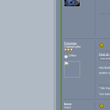
Cojones
Ynglingespiller
Citat af
Offline
Just præc
Hej Bad
anden ud
" Når Dan
Tom Køhl
kous
Gæst