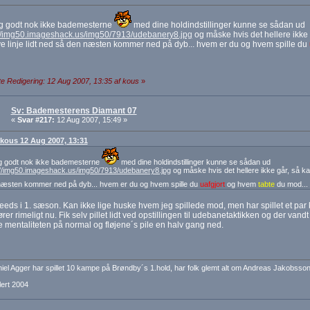
eg godt nok ikke bademesterne
med dine holdindstillinger kunne se sådan ud
://img50.imageshack.us/img50/7913/udebanery8.jpg
og måske hvis det hellere ikke 
e linje lidt ned så den næsten kommer ned på dyb... hvem er du og hvem spille du
e Redigering: 12 Aug 2007, 13:35 af kous
»
Sv: Bademesterens Diamant 07
«
Svar #217:
12 Aug 2007, 15:49 »
: kous 12 Aug 2007, 13:31
eg godt nok ikke bademesterne
med dine holdindstillinger kunne se sådan ud
://img50.imageshack.us/img50/7913/udebanery8.jpg
og måske hvis det hellere ikke går, så kan
næsten kommer ned på dyb... hvem er du og hvem spille du
uafgjort
og hvem
tabte
du mod...
eeds i 1. sæson. Kan ikke lige huske hvem jeg spillede mod, men har spillet et pa
rer rimeligt nu. Fik selv pillet lidt ved opstillingen til udebanetaktikken og der vandt
e mentaliteten på normal og fløjene´s pile en halv gang ned.
iel Agger har spillet 10 kampe på Brøndby´s 1.hold, har folk glemt alt om Andreas Jakobsson
ert 2004