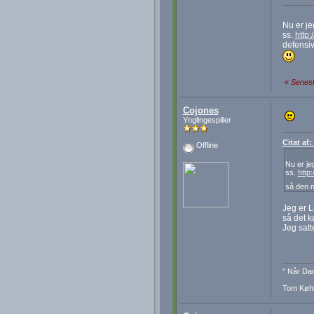
Nu er j
ss.
http
defensiv
«
Senest
Cojones
Ynglingespiller
Citat af
Offline
Nu er j
ss.
http
så den 
Jeg er L
så det kø
Jeg satt
" Når Dan
Tom Køhl