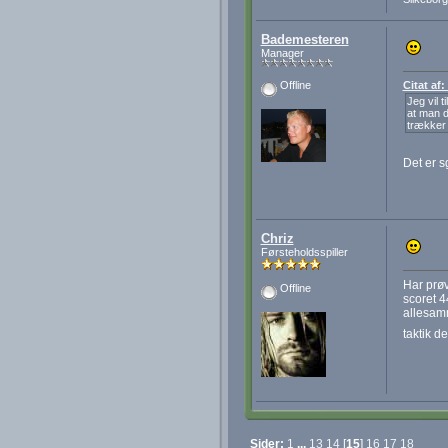
Bademesteren
Manager
Citat af
Offline
Jeg vil 
at man d
trækker 
Det er s
Chriz
Førsteholdsspiller
Har prøv
Offline
scoret 4
allesamm
taktik 
Sider:
1
...
13
14
[
15
]
16
17
18