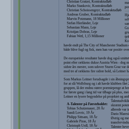
Christian Gratzei, Kontraktudløb
man
Marko Stankovic, Kontraktudløb
pos
Christian Schoissengeyr, Kontraktudløb
Andreas Gruber, Kontraktudløb
Hje
Marvin Potzmann, 18 Millioner
sel
Stefan Hierländer, Leje
sam
Sebastian Mann, Leje
Gra
Kristijan Dobras, Leje
gru
Fabian Wetl, 1,15 Millioner
tje
Kra
havde endt på The City of Manchester Stadium el
både blive fugl og fisk, men han var positiv ov
De europæiske resultater havde dog også smittet a
point efter rækkens dukse Austria Wien - dog
sidste års mestre, som udover Sturm Graz var de
mod tre af rækkens fire sidste hold, så Leitner 
Som Markus Leitner forudsagde i sin åbningspræ
for at slå Wolfsburg og i alt havde klubben fået 
gruppen, lå der endnu større præmiepenge at hen
for første gang i lang tid var tilbage på plus, 
Leitner en lysere begyndelse på projektet og amb
Talentudvikli
A-Talenter på Førsteholdet:
skræmt potent
Tobias Schutzenauer, 20 År
allerede var 
Sandi Lovric, 19 År
Dario Maresic
Philipp Sittsam, 18 År
Østrig og med
Gabriele Piras, 18 År
transfervindu
Christoph Urdl, 18 År
Talenter heve