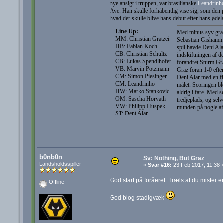
nye ansigt i truppen, var brasilianske
Leandrinh
Ave. Han skulle forhåbentlig vise sig, som den 
hvad der skulle blive hans debut efter hans ødel
Line Up:
Med minus syv grade
MM: Christian Gratzei
Sebastian Gishammer
HB: Fabian Koch
spil havde Deni Ala
CB: Christian Schultz
indskiftningen af de
CB: Lukas Spendlhofer
forandret Sturm Gra
VB: Marvin Potzmann
Graz foran 1-0 efter
CM: Simon Piesinger
Deni Alar med en fi
CM: Leandrinho
målet. Scoringen bl
HW: Marko Stankovic
aldrig i fare. Med 
OM: Sascha Horvath
tredjeplads, og se
VW: Philipp Huspek
munden på nogle af 
ST: Deni Alar
b0nb0n
Sv: Nothing, But Graz
Landsholdsspiller
«
Svar #16:
23 Feb 2017, 11:38 
God start på foråeret. Træls at du mister 
Offline
God blog stadigvæk