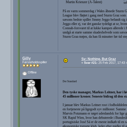
Martin Krienzer (A-Talent)
se
På en varm sommerdag i Wales åbnede Sturm Gra
League blev fløjtet i gang med Sturm Graz som g
sæsons bedste spiller Jimmy Jeggo befandt sig i
Jeggo eller ej, var det ganske tydeligt at se, hv
Connah-forsvaret til at lukke kampen allerede i 
undgå at starte samme skadeshelvede som sæsonen
Sturm Graz-trøjen, da han få minutter før tid ste
Gilly
Sv: Nothing, But Graz
Førsteholdsspiller
«
Svar #21:
25 Feb 2017, 17:43 
Offline
Der Standard
Den tyske manager, Markus Leitner, har i lø
45 millioner kroner. Seneste bidrag til den st
I januar blev Markus Leitner rost i fodbolddel
en fortjeneste på ligegodt syv millioner. Samme r
Marvin Potzmann er røget udenlandsk for lige go
SK Rapid Wien, hvor han debuterede i Bundesli
portugisiske José Sá er de eneste indkøb til en 
økonomiske trængte klub, leder efter midler til 