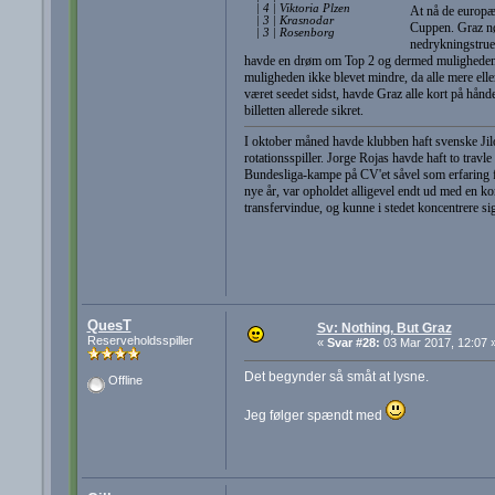
| 4 | Viktoria Plzen
At nå de europæi
| 3 | Krasnodar
Cuppen. Graz nø
| 3 | Rosenborg
nedrykningstrue
havde en drøm om Top 2 og dermed muligheden f
muligheden ikke blevet mindre, da alle mere elle
været seedet sidst, havde Graz alle kort på hån
billetten allerede sikret.
I oktober måned havde klubben haft svenske Jil
rotationsspiller. Jorge Rojas havde haft to travl
Bundesliga-kampe på CV'et såvel som erfaring f
nye år, var opholdet alligevel endt ud med en 
transfervindue, og kunne i stedet koncentrere sig
QuesT
Sv: Nothing, But Graz
Reserveholdsspiller
«
Svar #28:
03 Mar 2017, 12:07 
Det begynder så småt at lysne.
Offline
Jeg følger spændt med