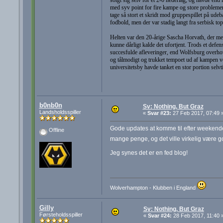
med syv point for fire kampe og store problemer 
tage så stort et skridt mod gruppespillet på ud
fodbold, men der var stadig langt fra serbisk topf
Helten var den 20-årige Sascha Horvath, der med 
kunne dårligt kalde det ufortjent. Trods et def
succesfulde afleveringer, end Wolfsburg overhov
og tålmodigt og trukket tempoet ud af kampen ve
universitetsby havde tanket en stor portion selvt
b0nb0n
Sv: Nothing, But Graz
Landsholdsspiller
«
Svar #23:
27 Feb 2017, 07:49 
Gode updates at komme til efter weekenden.
Offline
mange penge, og det ville virkelig være g
Jeg synes det er en fed blog!
Wolverhampton - Klubben i England
Gilly
Sv: Nothing, But Graz
Førsteholdsspiller
«
Svar #24:
28 Feb 2017, 11:40 