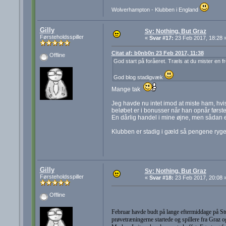
Wolverhampton - Klubben i England
Gilly
Sv: Nothing, But Graz
Førsteholdsspiller
«
Svar #17:
23 Feb 2017, 18:28 
Citat af: b0nb0n 23 Feb 2017, 11:38
Offline
God start på foråeret. Træls at du mister en f
God blog stadigvæk
Mange tak
Jeg havde nu intet imod at miste ham, hvis 
beløbet er i bonusser når han opnår førs
En dårlig handel i mine øjne, men sådan e
Klubben er stadig i gæld så pengene ryger
Gilly
Sv: Nothing, But Graz
Førsteholdsspiller
«
Svar #18:
23 Feb 2017, 20:08 
Offline
Februar havde budt på lange eftermiddage på St
prøvetræningerne startede og spillere fra Graz 