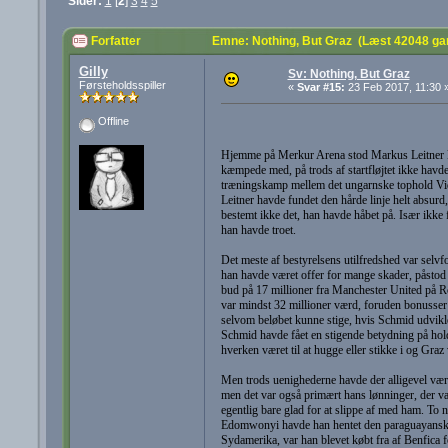
Sider:
1
[
2
]
3
4
5
Forfatter
Emne: Nothing, But Graz (Læst 42048 ga
Gilly
Sv: Nothing, But Graz
Førsteholdsspiller
«
Svar #15:
23 Feb 2017, 11:30 
Offline
Hjemme på Merkur Arena stod Markus Leitner kla
kæmpede med, på trods af startfløjtet ikke hav
træningskamp mellem det ungarnske tophold Video
Leitner havde fundet den hårde linje helt absur
bestemt ikke det, han havde håbet på. Især ikke f
han havde troet.
Det meste af bestyrelsens utilfredshed var selvf
han havde været offer for mange skader, påstod C
bud på 17 millioner fra Manchester United på R
var mindst 32 millioner værd, foruden bonusser 
selvom beløbet kunne stige, hvis Schmid udvikled
Schmid havde fået en stigende betydning på holde
hverken været til at hugge eller stikke i og Graz v
Men trods uenighederne havde der alligevel være
men det var også primært hans lønninger, der var
egentlig bare glad for at slippe af med ham. To 
Edomwonyi havde han hentet den paraguayanske
Sydamerika, var han blevet købt fra af Benfica fo