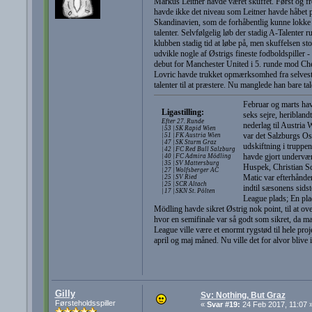
Markus Leitner havde været skuffet. Først og f
havde ikke det niveau som Leitner havde håbet på.
Skandinavien, som de forhåbentlig kunne lokke ti
talenter. Selvfølgelig løb der stadig A-Talenter ru
klubben stadig tid at løbe på, men skuffelsen sto
udvikle nogle af Østrigs fineste fodboldspiller
debut for Manchester United i 5. runde mod Che
Lovric havde trukket opmærksomhed fra selveste
talenter til at præstere. Nu manglede han bare tal
Februar og marts hav
Ligastilling:
seks sejre, heriblan
Efter 27. Runde
nederlag til Austria 
| 53 | SK Rapid Wien
var det Salzburgs Os
| 51 | FK Austria Wien
| 47 | SK Sturm Graz
udskiftning i truppe
| 42 | FC Red Bull Salzburg
havde gjort underværk
| 40 | FC Admira Mödling
| 35 | SV Mattersburg
Huspek, Christian Sc
| 27 | Wolfsberger AC
Matic var efterhånden 
| 25 | SV Ried
| 25 | SCR Altach
indtil sæsonens sidst
| 17 | SKN St. Pölten
League plads; En plad
Mödling havde sikret Østrig nok point, til at ov
hvor en semifinale var så godt som sikret, da ma
League ville være et enormt rygstød til hele pro
april og maj måned. Nu ville det for alvor blive i
Gilly
Sv: Nothing, But Graz
Førsteholdsspiller
«
Svar #19:
24 Feb 2017, 11:07 