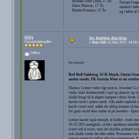
Michael John Lema, 17 År
Europa League
Dario Maresic, 17 År
marked i løbe
Martin Krienzer, 17 År
og i løbet af 
Gilly
Sv: Nothing, But Graz
Førsteholdsspiller
«
Svar #26:
01 Mar 2017, 14:55 
Offline
Der Standard
Red Bull Salzburg, SCR Altach, Sturm Graz,
anden runde. FK Austria Wien er nu storfavor
Markus Leitner vidste lige præcis, hvordan Co Ad
vinde, klart dominerende i spil og chancer og så
skulle bruge til at afgøre kampen i deres favør. 
havde været i anden runde. Alle andre tophold m
havde været med, måtte det aldrig komme så langt
for guds skyld ikke smitte af på moralen - Specie
Leitner havde også erkendt, at holdet - trods mer
10-15-20% manglede, så blev taktikken udstillet 
svært ved at score, men det skyldes primært svig
nok skulle vende før eller siden. Preszonen var 
presset startet for tidligt eller for uorganiseret