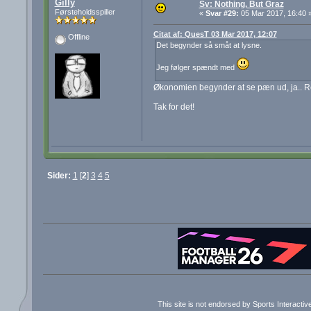
Gilly
Sv: Nothing, But Graz
Førsteholdsspiller
«
Svar #29:
05 Mar 2017, 16:40 
Citat af: QuesT 03 Mar 2017, 12:07
Offline
Det begynder så småt at lysne.
Jeg følger spændt med
Økonomien begynder at se pæn ud, ja.. R
Tak for det!
Sider:
1
[
2
]
3
4
5
This site is not endorsed by Sports Interacti