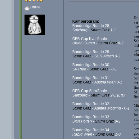
Offline
De 
Kampprogram:
var
Bundesliga Runde 28
ujæ
Salzburg -
Sturm Graz
1-1
med
kam
ÖFB-Cup Kvartfinale
Sal
Union Gurten -
Sturm Graz
0-2
afs
hav
Bundesliga Runde 29
sik
Sturm Graz
- SCR Altach 0-3
kva
Bundesliga Runde 30
Sam
SV Ried -
Sturm Graz
- 0-1
Sor
Bundesliga Runde 31
Sch
Sturm Graz
- Austria Wien 0-1
der
fin
ÖFB-Cup Semifinale
SCR
Salzburg -
Sturm Graz
2-1 (Efs)
fin
Bundesliga Runde 32
Mid
Sturm Graz
- Admira Mödling - 0-1
bes
for
Bundesliga Runde 33
vib
SKN Pölten -
Sturm Graz
0-3
kon
hav
Bundesliga Runde 34
god
Rapid Wien -
Sturm Graz
1-0
pro