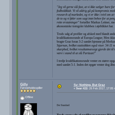
"Jeg vil gerne slå fast, at vi ikke sælger bare fo
fodboldklub. Vi vil aldrig gå på kompromis med
research af markedet, og vi er ikke i tvivl om at v
de to og vi føler som sagt intet behov for at pe
rette erstatninger"
fortæller Markus Leitner, men
økonomiske trængsler klubben i øjeblikket har.
Trods salg af profiler og afsked med blandt andet
kvalifikationsrunde af Europa League; Men ikke 
bragte Graz foran 3-2 samlet hjemme på Merkur 
Stjarnan, hvilket statistikken også viser. 54-11 
skarphed, hvilket resultatmæssigt gjorde det ti
være i stand til at slå Partizan!"
I tredje kvalifikationsrunde venter en større opg
med samlet 5-1. Inden det opgør venter dog åb
Gilly
Sv: Nothing, But Graz
Førsteholdsspiller
«
Svar #22:
26 Feb 2017, 17:05 
Offline
Der Standard
Trods store salg af profiler er pengene ikke 