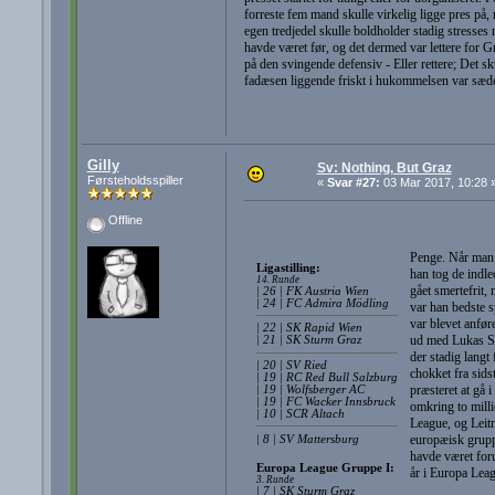
forreste fem mand skulle virkelig ligge pres på, 
egen tredjedel skulle boldholder stadig stresse
havde været før, og det dermed var lettere for Gra
på den svingende defensiv - Eller rettere; Det s
fadæsen liggende friskt i hukommelsen var sæde
Gilly
Sv: Nothing, But Graz
Førsteholdsspiller
«
Svar #27:
03 Mar 2017, 10:28 
Offline
Penge. Når man f
Ligastilling:
han tog de indle
14. Runde
gået smertefrit,
| 26 | FK Austria Wien
| 24 | FC Admira Mödling
var han bedste s
var blevet anfør
| 22 | SK Rapid Wien
ud med Lukas Sp
| 21 | SK Sturm Graz
der stadig langt
| 20 | SV Ried
chokket fra sids
| 19 | RC Red Bull Salzburg
præsteret at gå 
| 19 | Wolfsberger AC
| 19 | FC Wacker Innsbruck
omkring to milli
| 10 | SCR Altach
League, og Leitn
europæisk gruppe
| 8 | SV Mattersburg
havde været foru
Europa League Gruppe I:
år i Europa Leag
3. Runde
| 7 | SK Sturm Graz