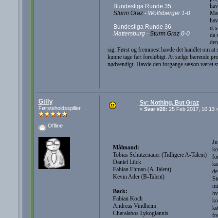
hav
Bundesliga Runde 35
Mar
Sturm Graz
- Wolfsberger 1-0
hav
Bundesliga Runde 36
et 
Mattersburg -
Sturm Graz
0-0
da 
den
sig. Først og fremmest havde det handlet om at s
kunne tage fart foreløbigt. At sælge bærende pro
nødvendigt. Havde den forgange sæson været svær
Gilly
Sv: Nothing, But Graz
Førsteholdsspiller
«
Svar #20:
25 Feb 2017, 10:13 
Offline
Ju
Målmand:
ko
Tobias Schützenauer (Tidligere A-Talent)
fo
Daniel Lück
ka
Fabian Ehman (A-Talent)
de
Kevin Ader (B-Talent)
St
mi
Back:
hv
Fabian Koch
ko
Andreas Vindheim
kø
Charalabos Lykogiannis
fr