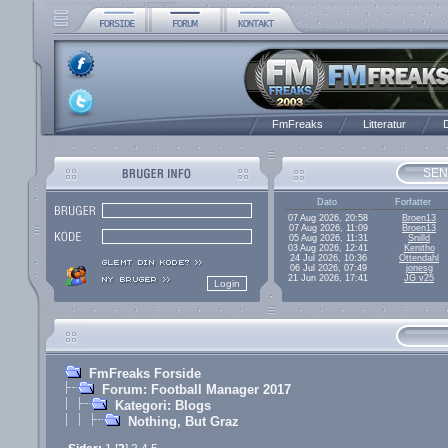
FmFreaks
Litteratur
D
SEN
Dato
Forfatter
07 Aug 2026, 20:58
Broen13
07 Aug 2026, 11:09
Broen13
05 Aug 2026, 11:31
Snilld
03 Aug 2026, 12:41
Kenitho
24 Jul 2026, 10:36
Ottendahl
06 Jul 2026, 07:49
jonesg
21 Jun 2026, 17:41
JG v25
FmFreaks Forside
Forum: Football Manager 2017
Kategori: Blogs
Nothing, But Graz