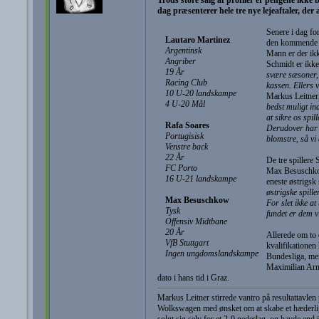
dag præsenterer hele tre nye lejeaftaler, der
Senere i dag for
Lautaro Martinez
den kommende sæ
Argentinsk
Mann er der ikk
Angriber
Schmidt er ikke
19 År
svære sæsoner, o
Racing Club
kassen. Ellers 
10 U-20 landskampe
Markus Leitner,
4 U-20 Mål
bedst muligt in
at sikre os spill
Rafa Soares
Derudover har v
Portugisisk
blomstre, så vi 
Venstre back
22 År
De tre spillere
FC Porto
Max Besuschkow
16 U-21 landskampe
eneste østrigsk 
østrigske spille
Max Besuschkow
For slet ikke a
Tysk
fundet er dem vi
Offensiv Midtbane
20 År
Allerede om to 
VfB Stuttgart
kvalifikationen
Ingen ungdomslandskampe
Bundesliga, men
Maximilian Arno
dato i hans tid i Graz.
Markus Leitner stirrede vantro på resultattavlen
Wolkswagen med ønsket om at skabe et hæderligt
solgt sig selv for et 2-0 nederlag, og havde end