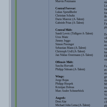
Marvin Potzmann
må
Le
Central Forsvar:
fo
Lukas Spendlhofer
fo
Christian Schultz
åb
Dario Maresic (A-Talent)
sv
Gabriele Prias (A-Talent)
Fa
pl
Central Midt:
Sandi Lovric (Tidligere A-Talent)
Da
Uros Matic
vi
Jimmy Jeggo
ha
Simon Piesinger
en
Sebastian Mann (A-Talent)
va
Christoph Urdl (A-Talent)
lu
Jan Niklas Ostermann (A-Talent)
El
st
Offensiv Midt:
Sascha Horvath
Fo
Philipp Sittsam (A-Talent)
øs
st
Wings:
gr
Jorge Rojas
da
Philipp Huspek
Mo
Kristijan Dobras
tr
Marc Andre Schmerböck
an
Vi
Angreb:
si
Deni Alar
i 
Michael John Lema (A-Talent)
pl