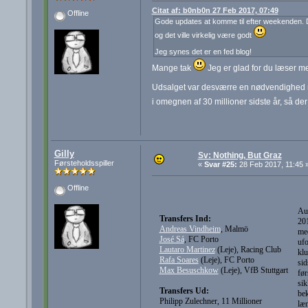
Citat af: b0nb0n 27 Feb 2017, 07:49
Offline
Gode updates at komme til efter weekenden. Du
og det ville virkelig være godt
Jeg synes det er en fed blog!
Mange tak
Jeg er glad for du læser m
Udsalget var desværre en nødvendighed men
i omegnen af 30 millioner sidste år, så der 
Gilly
Sv: Nothing, But Graz
Førsteholdsspiller
«
Svar #25:
28 Feb 2017, 11:45 
Offline
Aug
Transfers Ind:
201
Andreas Vindheim
, Malmö
med
José Sá
, FC Porto
ufo
Lautaro Martinez
(Leje), Racing Club
klu
Rafa Soares
(Leje), FC Porto
sid
Max Besuschkow
(Leje), VfB Stuttgart
før
sik
Transfers Ud:
bek
Philipp Zulechner, 11 Millioner
læn