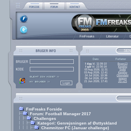
FmFreaks
Litteratur
D
SEN
Dato
Forfatter
I dag
kl. 11:09:10
Broen13
I går
kl. 22:50:16
Kenitho
05 Aug 2026, 11:31
Snilld
03 Aug 2026, 12:41
Kenitho
24 Jul 2026, 10:36
Ottendahl
06 Jul 2026, 07:49
jonesg
21 Jun 2026, 17:41
JG v25
FmFreaks Forside
Forum: Football Manager 2017
Challenges
Kategori: Genrejsningen af Østtyskland
Chemnitzer FC (Januar challenge)