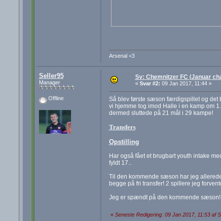
Arsenal <3
Seller95
Sv: Chemnitzer FC (Januar cha
Manager
«
Svar #2:
09 Jan 2017, 11:44 »
Offline
Så blev første sæson færdigspillet og det b
vi hjemme tog imod Halle i en kamp om 1. 
dermed sluttede på 21 mål i 29 kampe!
Transfers
Opstilling
Har også fået et brugbart youth intake med
fyldt 17..
Til den kommende sæson har jeg allerede
begge på fri transfer! 2 spillere jeg forve
Jeg er spændt på den kommende sæson!
«
Seneste Redigering: 09 Jan 2017, 11:53 af S