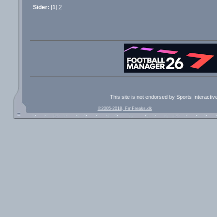
Sider:
[
1
]
2
This site is not endorsed by Sports Interacti
©2005-2018, FmFreaks.dk