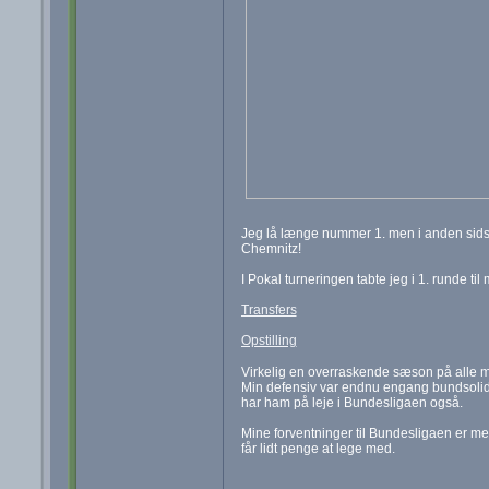
Jeg lå længe nummer 1. men i anden sids
Chemnitz!
I Pokal turneringen tabte jeg i 1. runde ti
Transfers
Opstilling
Virkelig en overraskende sæson på alle 
Min defensiv var endnu engang bundsolid o
har ham på leje i Bundesligaen også.
Mine forventninger til Bundesligaen er meg
får lidt penge at lege med.