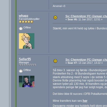
Arsenal <3
whapz
Sv: Chemnitzer FC (Januar cha
Førsteholdsspiller
«
Svar #6:
11 Jan 2017, 12:51 »
Offline
Stærkt, min ven! Al held og lykke i Bundes
Seller95
Sv: Chemnitzer FC (Januar cha
Manager
«
Svar #7:
13 Jan 2017, 13:22 »
Så blev 3. sæson og første i Bundesligaen
Offline
Forskellen fra 2.- til Bundesligaen kunne
stærk afslutning med 5 sejre i de sidste 5
Denne flotte placering har også boostet 
sæson lyder på 130 mio. til transfers og j
spendere penge før jeg har solgt nogle, da 
Det blev ikke til succes i DFB Pokalturneri
her
Mine transfers kan ses
Desværre mister jeg holdets helt store prof