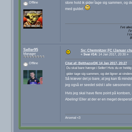
store hold ik gider tage sig sammen, og de
Offline
med guldet.
I've alw
I'
I c
B
Seller95
Sv: Chemnitzer FC (Januar cha
Manager
«
Svar #14:
14 Jan 2017, 20:30 »
Citat af: BelthazorDK 14 Jan 2017, 20:27
Offline
Du skal bare hænge i Seller! Hvis du er heldi
gider tage sig sammen, og det ligner at vinde
Så kræver det jo bare, at jeg kan få mindst 
jeg også er seedet sidst i alle sæsonern
Hvis jeg skal have flere point på kontoe
Abeling! Eller at der er en meget desperat
Arsenal <3