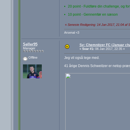
• 20 point - Fuldføre din challenge, og fo
• 10 point - Gennemfør en sæson
«
Seneste Redigering: 14 Jan 2017, 21:04 af S
Arsenal <3
Seller95
Sv: Chemnitzer FC (Januar cha
Manager
«
Svar #1:
06 Jan 2017, 22:35 »
Jeg vil også lege med.
Offline
41 årige Dennis Schweitzer er netop præs