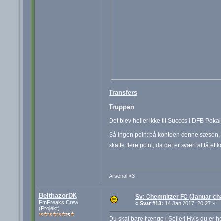
Transfers
Truppen
Det blev heller ikke til Succes i DFB Pokal
Så ingen point på kontoen denne sæson, og
skaffe flere point, da det er svært at få 
Arsenal <3
BelthazorDK
Sv: Chemnitzer FC (Januar cha
FmFreaks Crew
«
Svar #13:
14 Jan 2017, 20:27 »
(Projekt)
Du skal bare hænge i Seller! Hvis du er h