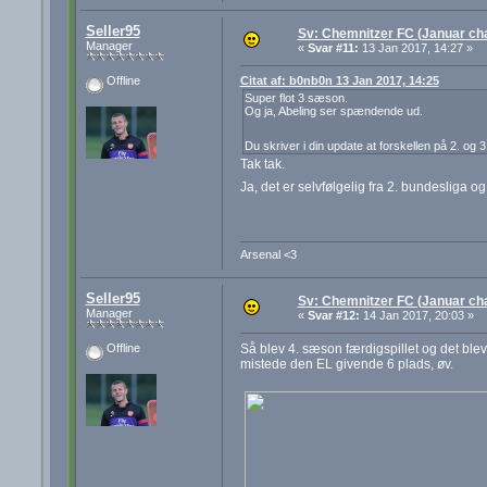
Seller95
Sv: Chemnitzer FC (Januar cha
Manager
«
Svar #11:
13 Jan 2017, 14:27 »
Citat af: b0nb0n 13 Jan 2017, 14:25
Offline
Super flot 3.sæson.
Og ja, Abeling ser spændende ud.
Du skriver i din update at forskellen på 2. o
Tak tak.
Ja, det er selvfølgelig fra 2. bundesliga og 
Arsenal <3
Seller95
Sv: Chemnitzer FC (Januar cha
Manager
«
Svar #12:
14 Jan 2017, 20:03 »
Så blev 4. sæson færdigspillet og det blev 
Offline
mistede den EL givende 6 plads, øv.