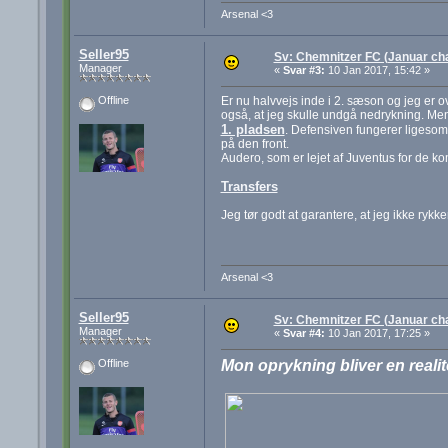
Arsenal <3
Seller95
Sv: Chemnitzer FC (Januar cha
Manager
«
Svar #3:
10 Jan 2017, 15:42 »
Er nu halvvejs inde i 2. sæson og jeg er o
Offline
også, at jeg skulle undgå nedrykning. Men 
1. pladsen
. Defensiven fungerer ligesom 
på den front.
Audero, som er lejet af Juventus for de 
Transfers
Jeg tør godt at garantere, at jeg ikke ryk
Arsenal <3
Seller95
Sv: Chemnitzer FC (Januar cha
Manager
«
Svar #4:
10 Jan 2017, 17:25 »
Mon oprykning bliver en realit
Offline