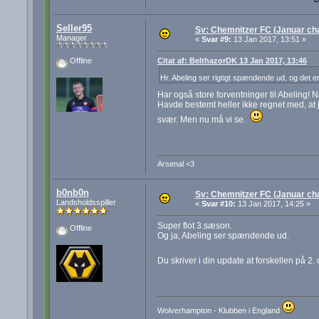
Seller95
Sv: Chemnitzer FC (Januar cha
Manager
«
Svar #9:
13 Jan 2017, 13:51 »
Citat af: BelthazorDK 13 Jan 2017, 13:46
Offline
Hr. Abeling ser rigtigt spændende ud, og det 
Har også store forventninger til Abeling!
Havde bestemt heller ikke regnet med, at j
svær. Men nu må vi se.
Arsenal <3
b0nb0n
Sv: Chemnitzer FC (Januar cha
Landsholdsspiller
«
Svar #10:
13 Jan 2017, 14:25 »
Super flot 3.sæson.
Offline
Og ja, Abeling ser spændende ud.
Du skriver i din update at forskellen på 
Wolverhampton - Klubben i England