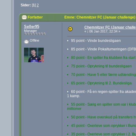
Sider:
[
1
]
2
Forfatter
Emne: Chemnitzer FC (Januar challenge)
Seller95
Chemnitzer FC (Januar challe
Manager
«
:
06 Jan 2017, 22:34 »
• 95 point - Vinde bundesligaen
Offline
• 85 point - Vinde Pokalturneringen (DFB
• 80 point - En spiller fra klubben fra star
• 75 point - Oprykning til bundesligaen
• 70 point - Have 5 eller færre udlændinge
• 65 point - Oprykning til 2. Bundesliga
• 60 point - Få en regen-spiller fra akade
1 kamp.
• 55 point - Sælg en spiller som var i klu
millioner
• 50 point - Have overskud på transfers h
• 45 point - Overleve som oprykker i Bun
• 35 point - Overleve som oprykker i 2. B