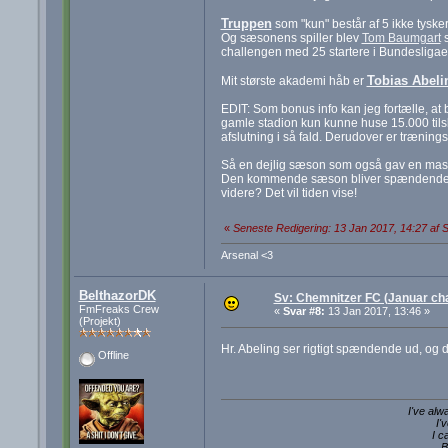
Truppen
som "kun" består af 5 ikke tysker
Og sæsonens spiller blev
Tom Baumgart
s
challengen med 25 startere i Bundesligae
Tobias Abeli
Mit største akademi håb er
EDIT: Som bonus info kan jeg fortælle, at 
gamle stadion kun kunne huse 15.000 tilsk
afslutning i så fald. Derudover er træning
Så en dejlig sæson som også gav en masse
Den kommende sæson bliver spændende! Mon
videre? Det vil tiden vise!
«
Seneste Redigering: 13 Jan 2017, 14:27 af S
Arsenal <3
BelthazorDK
Sv: Chemnitzer FC (Januar cha
FmFreaks Crew
«
Svar #8:
13 Jan 2017, 13:46 »
(Projekt)
Hr. Abeling ser rigtigt spændende ud, og 
Offline
I've alw
I'
I c
B