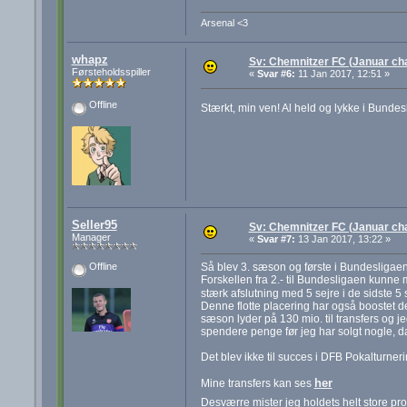
Arsenal <3
whapz
Sv: Chemnitzer FC (Januar cha
Førsteholdsspiller
«
Svar #6:
11 Jan 2017, 12:51 »
Offline
Stærkt, min ven! Al held og lykke i Bundes
Seller95
Sv: Chemnitzer FC (Januar cha
Manager
«
Svar #7:
13 Jan 2017, 13:22 »
Så blev 3. sæson og første i Bundesligaen
Offline
Forskellen fra 2.- til Bundesligaen kunne
stærk afslutning med 5 sejre i de sidste 5
Denne flotte placering har også boostet 
sæson lyder på 130 mio. til transfers og j
spendere penge før jeg har solgt nogle, da 
Det blev ikke til succes i DFB Pokalturneri
her
Mine transfers kan ses
Desværre mister jeg holdets helt store prof