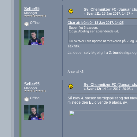
Seller95
Sv: Chemnitzer FC (Januar cha
Manager
«
Svar #11:
13 Jan 2017, 14:27 »
Citat af: b0nb0n 13 Jan 2017, 14:25
Offline
Super flot 3.sæson.
Og ja, Abeling ser spændende ud.
Du skriver i din update at forskellen på 2. o
Tak tak.
Ja, det er selvfølgelig fra 2. bundesliga og 
Arsenal <3
Seller95
Sv: Chemnitzer FC (Januar cha
Manager
«
Svar #12:
14 Jan 2017, 20:03 »
Så blev 4. sæson færdigspillet og det blev 
Offline
mistede den EL givende 6 plads, øv.