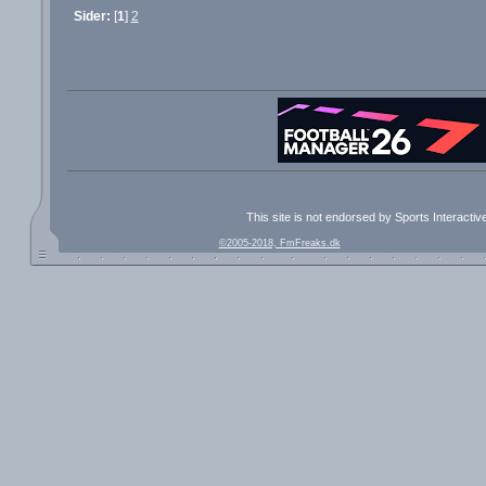
Sider:
[
1
]
2
This site is not endorsed by Sports Interacti
©2005-2018, FmFreaks.dk