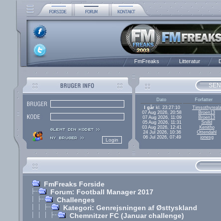
FmFreaks
Litteratur
D
SEN
Dato
Forfatter
I går
kl. 23:27:10
Timsothyreal
07 Aug 2026, 20:58
Broen13
07 Aug 2026, 11:09
Broen13
05 Aug 2026, 11:31
Snilld
03 Aug 2026, 12:41
Kenitho
24 Jul 2026, 10:36
Ottendahl
06 Jul 2026, 07:49
jonesg
FmFreaks Forside
Forum: Football Manager 2017
Challenges
Kategori: Genrejsningen af Østtyskland
Chemnitzer FC (Januar challenge)