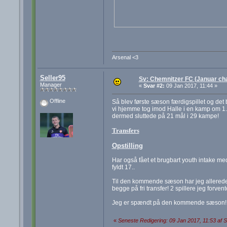
Arsenal <3
Seller95
Sv: Chemnitzer FC (Januar cha
Manager
«
Svar #2:
09 Jan 2017, 11:44 »
Offline
Så blev første sæson færdigspillet og det b
vi hjemme tog imod Halle i en kamp om 1. 
dermed sluttede på 21 mål i 29 kampe!
Transfers
Opstilling
Har også fået et brugbart youth intake med
fyldt 17..
Til den kommende sæson har jeg allerede
begge på fri transfer! 2 spillere jeg forve
Jeg er spændt på den kommende sæson!
«
Seneste Redigering: 09 Jan 2017, 11:53 af S