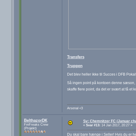
Transfers
Truppen
Det blev heller ikke til Succes i DFB Pokal
Så ingen point på kontoen denne sæson, og
skaffe flere point, da det er svært at få 
Arsenal <3
BelthazorDK
Sv: Chemnitzer FC (Januar cha
FmFreaks Crew
«
Svar #13:
14 Jan 2017, 20:27 »
(Projekt)
Du skal bare hænge i Seller! Hvis du er h