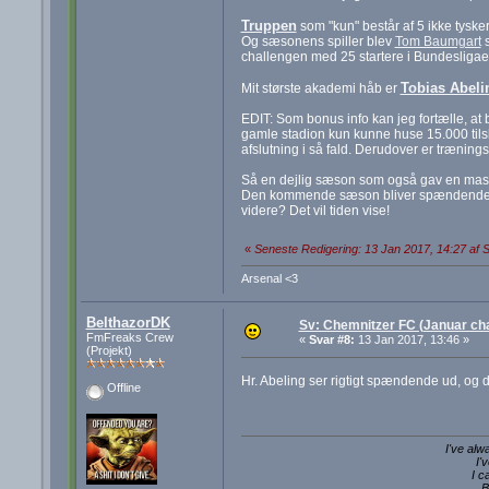
Truppen
som "kun" består af 5 ikke tysker
Og sæsonens spiller blev
Tom Baumgart
s
challengen med 25 startere i Bundesligae
Tobias Abeli
Mit største akademi håb er
EDIT: Som bonus info kan jeg fortælle, at 
gamle stadion kun kunne huse 15.000 tilsk
afslutning i så fald. Derudover er træning
Så en dejlig sæson som også gav en masse
Den kommende sæson bliver spændende! Mon
videre? Det vil tiden vise!
«
Seneste Redigering: 13 Jan 2017, 14:27 af S
Arsenal <3
BelthazorDK
Sv: Chemnitzer FC (Januar cha
FmFreaks Crew
«
Svar #8:
13 Jan 2017, 13:46 »
(Projekt)
Hr. Abeling ser rigtigt spændende ud, og 
Offline
I've alw
I'
I c
B