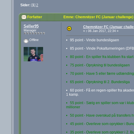
Sider:
[
1
]
2
Forfatter
Emne: Chemnitzer FC (Januar challenge)
Seller95
Chemnitzer FC (Januar challe
Manager
«
:
06 Jan 2017, 22:34 »
• 95 point - Vinde bundesligaen
Offline
• 85 point - Vinde Pokalturneringen (DFB
• 80 point - En spiller fra klubben fra star
• 75 point - Oprykning til bundesligaen
• 70 point - Have 5 eller færre udlændinge
• 65 point - Oprykning til 2. Bundesliga
• 60 point - Få en regen-spiller fra akade
1 kamp.
• 55 point - Sælg en spiller som var i klu
millioner
• 50 point - Have overskud på transfers h
• 45 point - Overleve som oprykker i Bun
• 35 point - Overleve som oprykker i 2. B