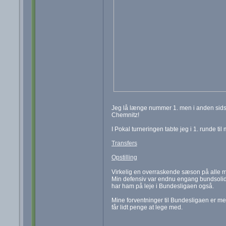
Jeg lå længe nummer 1. men i anden sids
Chemnitz!
I Pokal turneringen tabte jeg i 1. runde ti
Transfers
Opstilling
Virkelig en overraskende sæson på alle 
Min defensiv var endnu engang bundsolid o
har ham på leje i Bundesligaen også.
Mine forventninger til Bundesligaen er meg
får lidt penge at lege med.