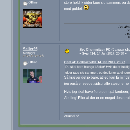
store hold ik gider tage sig sammen, og de
Offline
med guldet.
I've alw
I'
I c
B
Seller95
Sv: Chemnitzer FC (Januar cha
Manager
«
Svar #14:
14 Jan 2017, 20:30 »
Citat af: BelthazorDK 14 Jan 2017, 20:27
Offline
Du skal bare hænge i Seller! Hvis du er heldi
gider tage sig sammen, og det ligner at vinde
Så kræver det jo bare, at jeg kan få mindst 
jeg også er seedet sidst i alle sæsonern
Hvis jeg skal have flere point på kontoe
Abeling! Eller at der er en meget desperat
Arsenal <3