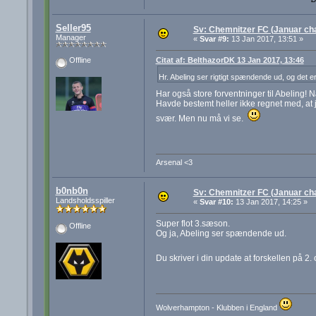
Seller95
Sv: Chemnitzer FC (Januar cha
Manager
«
Svar #9:
13 Jan 2017, 13:51 »
Citat af: BelthazorDK 13 Jan 2017, 13:46
Offline
Hr. Abeling ser rigtigt spændende ud, og det 
Har også store forventninger til Abeling!
Havde bestemt heller ikke regnet med, at j
svær. Men nu må vi se.
Arsenal <3
b0nb0n
Sv: Chemnitzer FC (Januar cha
Landsholdsspiller
«
Svar #10:
13 Jan 2017, 14:25 »
Super flot 3.sæson.
Offline
Og ja, Abeling ser spændende ud.
Du skriver i din update at forskellen på 
Wolverhampton - Klubben i England