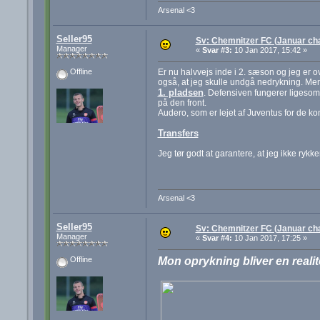
Arsenal <3
Seller95
Sv: Chemnitzer FC (Januar cha
Manager
«
Svar #3:
10 Jan 2017, 15:42 »
Er nu halvvejs inde i 2. sæson og jeg er o
Offline
også, at jeg skulle undgå nedrykning. Men 
1. pladsen
. Defensiven fungerer ligesom 
på den front.
Audero, som er lejet af Juventus for de 
Transfers
Jeg tør godt at garantere, at jeg ikke ryk
Arsenal <3
Seller95
Sv: Chemnitzer FC (Januar cha
Manager
«
Svar #4:
10 Jan 2017, 17:25 »
Mon oprykning bliver en realit
Offline