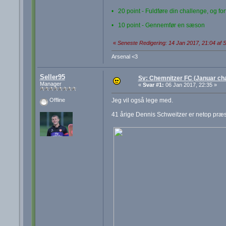
• 20 point - Fuldføre din challenge, og fo
• 10 point - Gennemfør en sæson
«
Seneste Redigering: 14 Jan 2017, 21:04 af S
Arsenal <3
Seller95
Sv: Chemnitzer FC (Januar cha
Manager
«
Svar #1:
06 Jan 2017, 22:35 »
Jeg vil også lege med.
Offline
41 årige Dennis Schweitzer er netop præs