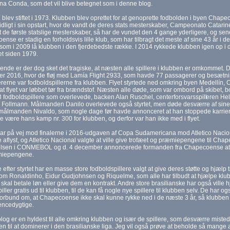
a Conda, som det vil blive betegnet som i denne blog.
blev stiftet i 1973. Klubben blev oprettet for at genoprette fodbolden i byen Chap
idligt i sin opstart, hvor de vandt de deres stats mesterskaber, Campeonato Catarin
 de første statslige mesterskaber, så har de vundet den 4 gange yderligere, og sene
nse er stadig en forholdsvis lille klub, som har tilbragt det meste af sine 43 år i d
som i 2009 lå klubben i den fjerdebedste række. I 2014 rykkede klubben igen op i 
t siden 1979.
gende er der dog sket det tragiske, at næsten alle spillere i klubben er omkommet. 
 2016, hvor de fløj med Lamía Flight 2933, som havde 77 passagerer og besætning 
erne var fodboldspillerne fra klubben. Flyet styrtede ned omkring byen Medellín, C
at flyet var løbbet tør fra brændstof. Næsten alle døde, som var ombord på skibet, bo
3 fodboldspillere som overlevede, backen Alan Ruschel, centerforsvarsspill
eren He
Follmann. Målmanden Danilo overlevede også styrtet, men døde desværre af sine kv
ålmanden Nivaldo, som nogle dage før havde annonceret at han stoppede karrieren
le være hans kamp nr. 300 for klubben, og derfor var han ikke med i flyet.
ar på vej mod finalerne i 2016-udgaven af Copa Sudamericana mod Atletico Naciona
e aflyst, og Atletico Nacional valgte at ville give trofæet og præmiepengene til Cha
relsen i CONMEBOL og d. 4 december annoncerede formanden fra Chapecoense at
miepengene.
 efter styrtet har en masse store fodboldspillere valgt at give deres støtte og hjælp 
m Ronaldinho, Eidur Gudjohnsen og Riquelme, som alle har tilbudt at hjælpe klub
skal betale løn eller give dem en kontrakt. Andre store brasilianske har også ville h
spiller gratis ud til klubben, til de kan få nogle nye spillere til klubben selv. De har
forbund om, at Chapecoense ikke skal kunne rykke ned i de næste 3 år, så klubbe
encedygtige.
og er en hyldest til alle omkring klubben og især de spillere, som desværre mistede li
en til at dominerer i den brasilianske liga. Jeg vil også prøve at beholde så mange 