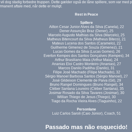
vil dog stadig forbedre truppen. Dette gælder også de låne spillere, som var med på f
rmanent aftale med, når dette er muligt.
Rest in Peace
Spillere
Ailton Cesar Junior Alves da Silva (Canela), 22
Dener Assunção Braz (Dener), 25
Marcelo Augusto Mathias da Silva (Marcelo), 25
Matheus Bitencourt da Silva (Matheus Biteco), 21
Mateus Lucena dos Santos (Caramelo), 22
Guilherme Gimenez de Souza (Gimenez), 21
Lucas Gomes da Silva (Lucas Gomes), 26
Everton Kempes dos Santos Gonçalves (Kempes), 34
Arthur Brasiliano Maia (Arthur Maia), 24
Ananias Eloi Castro Monteiro (Ananias), 27
Marcos Danilo Padilha (Danilo), 31
Filipe José Machado (Filipe Machado), 32
Sérgio Manoel Barbosa Santos (Sérgio Manoel), 27
José Gildeixon Clemente de Paiva (Gil), 29
Bruno Rangel Domingues (Bruno Rangel), 34
Cléber Santana Loureiro (Cléber Santana), 35
Josimar Rosado da Silva Tavares (Josimar), 30
Willian Thiego de Jesus (Thiego), 30
Tiago da Rocha Vieira Alves (Tiaguinho), 22
Personlane
Luiz Carlos Saroli (Caio Júnior), Coach, 51
Passado mas não esquecido!