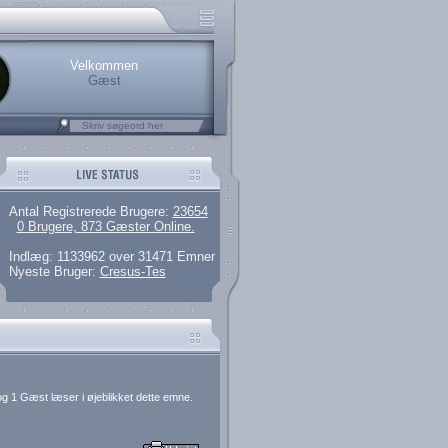
rerede brugere
 artikler og 135 guides
M25.264.324,00)
kke her.
Velkommen
Gæst
Antal Registrerede Brugere:
23654
0 Brugere, 873 Gæster Online.
Indlæg: 1133962 over 31471 Emner
Nyeste Bruger:
Cresus-Tes
g 1 Gæst læser i øjeblikket dette emne.