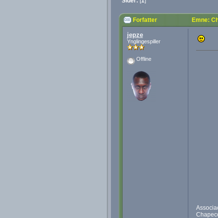
Sider:
[
1
]
Forfatter
Emne: Ch
jepze
Ynglingespiller
Offline
Associaç
Chapecó 