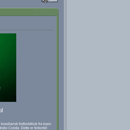
ol
brasiliansk fodboldklub fra byen
dio Conda. Dette er forkortet