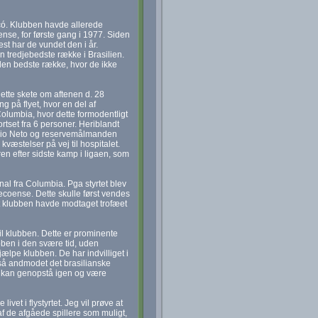
ecó. Klubben havde allerede
ense, for første gang i 1977. Siden
st har de vundet den i år.
en tredjebedste række i Brasilien.
den bedste række, hvor de ikke
Dette skete om aftenen d. 28
på flyet, hvor en del af
olumbia, hvor dette formodentligt
rtset fra 6 personer. Heriblandt
lio Neto og reservemålmanden
æstelser på vej til hospitalet.
 efter sidste kamp i ligaen, som
l fra Columbia. Pga styrtet blev
pecoense. Dette skulle først vendes
 klubben havde modtaget trofæet
til klubben. Dette er prominente
ben i den svære tid, uden
jælpe klubben. De har indvilliget i
 også andmodet det brasilianske
n kan genopstå igen og være
vet i flystyrtet. Jeg vil prøve at
af de afgåede spillere som muligt,