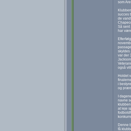
som Aren
Klubben 
succes t
de vandt
Chapecoe
Så sent 
har være
Efterføl
november
passager
skyldes 
var der 
Jackson 
Veteranm
også vil
Holdet v
finalern
i besty
og præ
I dagene
navne so
klubben 
at leje 
fodbold
konkurr
Denne bl
få klubb