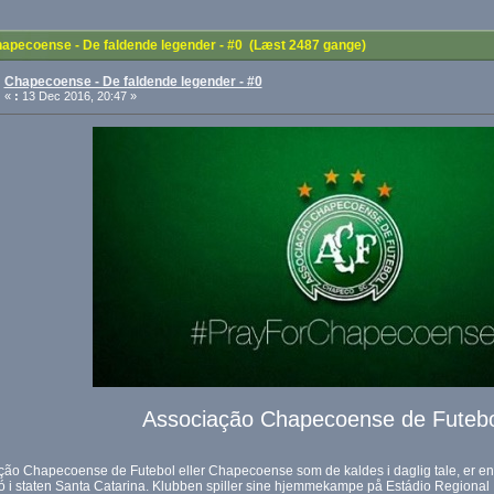
apecoense - De faldende legender - #0 (Læst 2487 gange)
Chapecoense - De faldende legender - #0
«
:
13 Dec 2016, 20:47 »
Associação Chapecoense de Futeb
ão Chapecoense de Futebol eller Chapecoense som de kaldes i daglig tale, er en 
i staten Santa Catarina. Klubben spiller sine hjemmekampe på Estádio Regional In