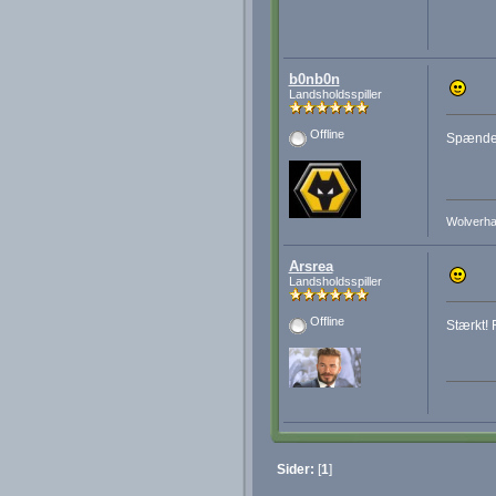
b0nb0n
Landsholdsspiller
Offline
Spænden
Wolverha
Arsrea
Landsholdsspiller
Offline
Stærkt! 
Sider:
[
1
]