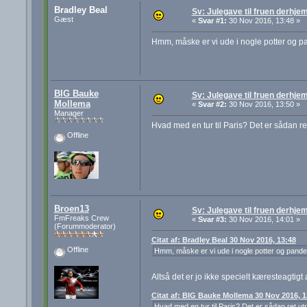
Bradley Beal
Sv: Julegave til fruen derhj
Gæst
«
Svar #1:
30 Nov 2016, 13:48 »
Hmm, måske er vi ude i nogle potter og p
BIG Bauke
Sv: Julegave til fruen derhj
Mollema
«
Svar #2:
30 Nov 2016, 13:50 »
Manager
Hvad med en tur til Paris? Det er sådan ret
Offline
Broen13
Sv: Julegave til fruen derhj
FmFreaks Crew
«
Svar #3:
30 Nov 2016, 14:01 »
(Forummoderator)
Citat af: Bradley Beal 30 Nov 2016, 13:48
Offline
Hmm, måske er vi ude i nogle potter og pande
Altså det er jo ikke specielt kæresteagtigt 
Citat af: BIG Bauke Mollema 30 Nov 2016, 1
Hvad med en tur til Paris? Det er sådan ret utra