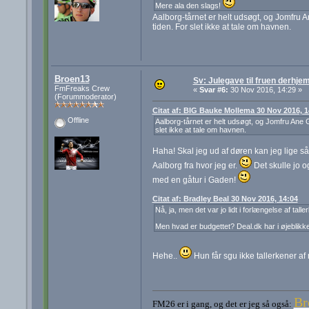
Mere ala den slags!
Aalborg-tårnet er helt udsøgt, og Jomfru A
tiden. For slet ikke at tale om havnen.
Broen13
Sv: Julegave til fruen derhj
FmFreaks Crew
«
Svar #6:
30 Nov 2016, 14:29 »
(Forummoderator)
Citat af: BIG Bauke Mollema 30 Nov 2016, 1
Offline
Aalborg-tårnet er helt udsøgt, og Jomfru Ane G
slet ikke at tale om havnen.
Haha! Skal jeg ud af døren kan jeg lige så
Aalborg fra hvor jeg er.
Det skulle jo o
med en gåtur i Gaden!
Citat af: Bradley Beal 30 Nov 2016, 14:04
Nå, ja, men det var jo lidt i forlængelse af talle
Men hvad er budgettet? Deal.dk har i øjeblik
Hehe..
Hun får sgu ikke tallerkener af 
Br
FM26 er i gang, og det er jeg så også: