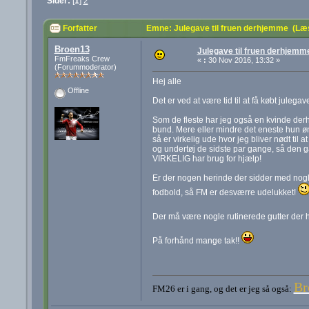
Sider:
[
1
]
2
Forfatter
Emne: Julegave til fruen derhjemme (Læ
Broen13
Julegave til fruen derhjemm
FmFreaks Crew
«
:
30 Nov 2016, 13:32 »
(Forummoderator)
Hej alle
Offline
Det er ved at være tid til at få købt juleg
Som de fleste har jeg også en kvinde derhj
bund. Mere eller mindre det eneste hun øns
så er virkelig ude hvor jeg bliver nødt til
og undertøj de sidste par gange, så den går
VIRKELIG har brug for hjælp!
Er der nogen herinde der sidder med nogle
fodbold, så FM er desværre udelukket!
Der må være nogle rutinerede gutter der ha
På forhånd mange tak!!
Br
FM26 er i gang, og det er jeg så også: