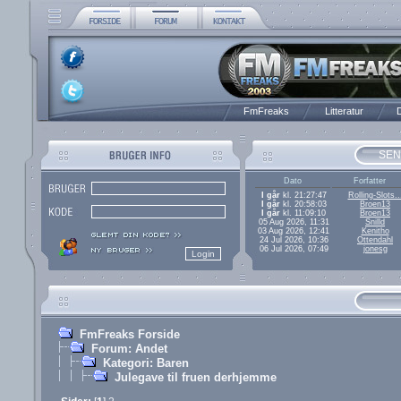
FmFreaks
Litteratur
D
SEN
Dato
Forfatter
I går
kl. 21:27:47
Rolling-Slots..
I går
kl. 20:58:03
Broen13
I går
kl. 11:09:10
Broen13
05 Aug 2026, 11:31
Snilld
03 Aug 2026, 12:41
Kenitho
24 Jul 2026, 10:36
Ottendahl
06 Jul 2026, 07:49
jonesg
FmFreaks Forside
Forum: Andet
Kategori: Baren
Julegave til fruen derhjemme