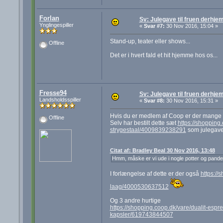
Forlan
Sv: Julegave til fruen derhj
Ynglingespiller
«
Svar #7:
30 Nov 2016, 15:04 »
Stand-up, teater eller shows...
Offline
Det er i hvert fald et hit hjemme hos os...
Fresse94
Sv: Julegave til fruen derhj
Landsholdsspiller
«
Svar #8:
30 Nov 2016, 15:31 »
Hvis du er medlem af Coop er der mange go
Offline
Selv har bestilt dette sæt
https://shopping.
strygestaal/4009839238291
som julegave t
Citat af: Bradley Beal 30 Nov 2016, 13:48
Hmm, måske er vi ude i nogle potter og pande
I forlængelse af dette er der også
https://
laag/4000530637512
Og 3 andre hurtige
https://shopping.coop.dk/vare/dualit-esp
kapsler/619743844507