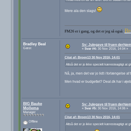
Mere ala den slags!
Br
FM26 er i gang, og det er jeg så også:
Bradley Beal
Sv: Julegave til fruen derhj
Gæst
«
Svar #4:
30 Nov 2016, 14:04 »
Citat af: Broen13 30 Nov 2016, 14:01
Altså det er jo ikke specielt kæresteagtigt at g
Nå, ja, men det var jo lidt i forlængelse af 
Men hvad er budgettet? Deal.dk har i øje
BIG Bauke
Sv: Julegave til fruen derhj
Mollema
«
Svar #5:
30 Nov 2016, 14:06 »
Manager
Citat af: Broen13 30 Nov 2016, 14:01
Offline
Altså det er jo ikke specielt kæresteagtigt at g