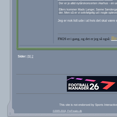
Der er jo altid nytårskoncerten i Aarhus - en u
Ellers kommer Mads Langer, Sanne Søndergaard
der. Men så er vi selvfølgelig ud i nogle oplev
Jeg er nok lidt ude i at hvis det skal vær
Br
FM26 er i gang, og det er jeg så også:
Sider:
[
1
]
2
This site is not endorsed by Sports Interacti
©2005-2018, FmFreaks.dk