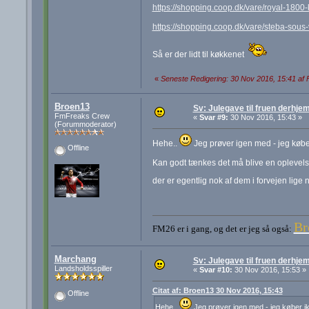
https://shopping.coop.dk/vare/royal-18
https://shopping.coop.dk/vare/steba-sous
Så er der lidt til køkkenet
«
Seneste Redigering: 30 Nov 2016, 15:41 af
Broen13
Sv: Julegave til fruen derhj
FmFreaks Crew
«
Svar #9:
30 Nov 2016, 15:43 »
(Forummoderator)
Hehe..
Jeg prøver igen med - jeg køber
Offline
Kan godt tænkes det må blive en oplevelse 
der er egentlig nok af dem i forvejen lige 
Br
FM26 er i gang, og det er jeg så også:
Marchang
Sv: Julegave til fruen derhj
Landsholdsspiller
«
Svar #10:
30 Nov 2016, 15:53 »
Citat af: Broen13 30 Nov 2016, 15:43
Offline
Hehe..
Jeg prøver igen med - jeg køber ik