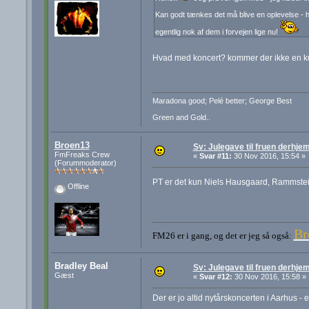
Kan godt tænkes det må blive en oplevelse - hun
egentlig nok af dem i forvejen lige nu!
Hvad med koncert? kommer der ikke en ku
Maradona good; Pelé better; George Best
Green and Gold..
Broen13
Sv: Julegave til fruen derhj
FmFreaks Crew
«
Svar #11:
30 Nov 2016, 15:54 »
(Forummoderator)
PT er det kun Niels Hausgaard, Rammstein 
Offline
Br
FM26 er i gang, og det er jeg så også:
Bradley Beal
Sv: Julegave til fruen derhj
Gæst
«
Svar #12:
30 Nov 2016, 15:58 »
Der er jo altid nytårskoncerten i Aarhus - 