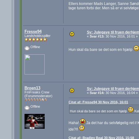
Ellers kommer Mads Langer, Sanne Sønderg
tage turen forbi der. Men så er vi selvfølg
Fresse94
Sv: Julegave til fruen derhj
Landsholdsspiller
«
Svar #13:
30 Nov 2016, 16:01 »
Offline
Hun skal da bare se det som en hjælp
Broen13
Sv: Julegave til fruen derhj
FmFreaks Crew
«
Svar #14:
30 Nov 2016, 16:04 »
(Forummoderator)
Citat af: Fresse94 30 Nov 2016, 16:01
Offline
Hun skal da bare se det som en hjælp
Kaf
Haha!
Ja det har du selvfølgelig ret i!
ide?!!
Citat af: Bradley Beal 30 Nov 2016, 15:58