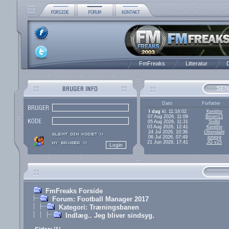
FmFreaks
Litteratur
D
SEN
Dato
Forfatter
I dag
kl. 11:16:02
Kenitho
07 Aug 2026, 11:09
Broen13
05 Aug 2026, 11:31
Snilld
03 Aug 2026, 12:41
Kenitho
24 Jul 2026, 10:36
Ottendahl
06 Jul 2026, 07:49
jonesg
21 Jun 2026, 17:41
JG v25
FmFreaks Forside
Forum: Football Manager 2017
Kategori: Træningsbanen
Indlæg.. Jeg bliver sindsyg.