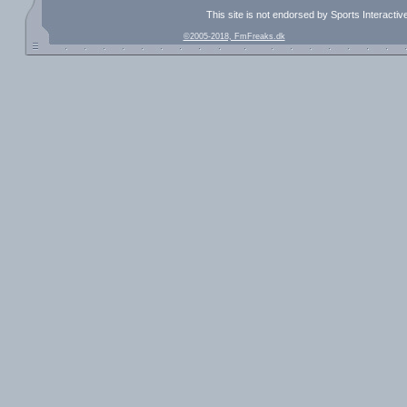
This site is not endorsed by Sports Interacti
©2005-2018, FmFreaks.dk