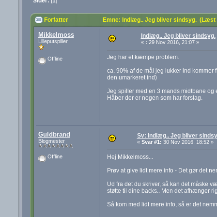
Sider:
[
1
]
Forfatter
Emne: Indlæg.. Jeg bliver sindsyg. (Læst
Mikkelmoss
Indlæg.. Jeg bliver sindsyg.
Lilleputspiller
«
:
29 Nov 2016, 21:07 »
Jeg har et kæmpe problem.
Offline
ca. 90% af de mål jeg lukker ind kommer 
den umarkeret ind)
Jeg spiller med en 3 mands midtbane og e
Håber der er nogen som har forslag.
Guldbrand
Sv: Indlæg.. Jeg bliver sindsy
Blogmester
«
Svar #1:
30 Nov 2016, 18:52 »
Hej Mikkelmoss...
Offline
Prøv at give lidt mere info - Det gør det 
Ud fra det du skriver, så kan det måske v
støtte til dine backs.. Men det afhænger rigt
Så kom med lidt mere info, så er det nemm