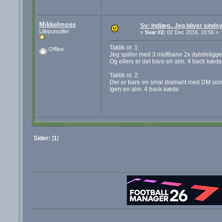
Mikkelmoss
Sv: Indlæg.. Jeg bliver sindsy
Lilleputspiller
«
Svar #2:
02 Dec 2016, 10:55 »
Taktik nr. 1:
Offline
Jeg spiller med 3 midtbane 2x dybdeligge
Og ellers er det bare en alm. 4 back kæde
Taktik nr. 2:
Der er bare en smal diamant med DM som 
Igen en alm. 4 back kæde
Sider:
[
1
]