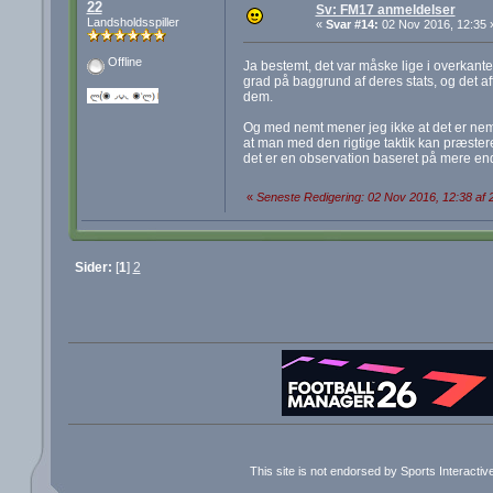
22
Sv: FM17 anmeldelser
Landsholdsspiller
«
Svar #14:
02 Nov 2016, 12:35 
Offline
Ja bestemt, det var måske lige i overkant
grad på baggrund af deres stats, og det af
dem.
Og med nemt mener jeg ikke at det er nemt 
at man med den rigtige taktik kan præstere
det er en observation baseret på mere en
«
Seneste Redigering: 02 Nov 2016, 12:38 af 
Sider:
[
1
]
2
This site is not endorsed by Sports Interacti