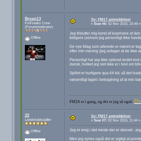
Broen13
Sv: FM17 anmeldelser
FmFreaks Crew
«
Svar #6:
02 Nov 2016, 10:49 »
(Forummoderator)
Jeg tilslutter mig koret af lovprisere af 
tidligere (selvom jeg personligt ikke havd
Offline
De nye tiltag som allerede er nævnt er tag
efter min mening (jeg antager at de ikke æ
Personligt har jeg ikke oplevet andet end
dansk, hvilket jeg slet ikke er i tvivl om blive
Spillet er hurtigere qua 64-bit, så det loa
væsentligt taget i betragtning af at min 
Br
FM26 er i gang, og det er jeg så også:
22
Sv: FM17 anmeldelser
Landsholdsspiller
«
Svar #7:
02 Nov 2016, 11:44 »
Jeg er enig i det meste der er skrevet - j
Offline
Men jeg synes også det er vigtigt at pointe