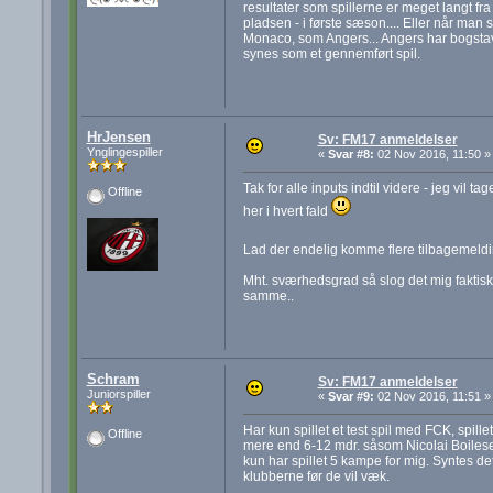
resultater som spillerne er meget langt fra
pladsen - i første sæson.... Eller når man
Monaco, som Angers... Angers har bogstaveli
synes som et gennemført spil.
HrJensen
Sv: FM17 anmeldelser
Ynglingespiller
«
Svar #8:
02 Nov 2016, 11:50 »
Tak for alle inputs indtil videre - jeg vil
Offline
her i hvert fald
Lad der endelig komme flere tilbagemeld
Mht. sværhedsgrad så slog det mig faktisk
samme..
Schram
Sv: FM17 anmeldelser
Juniorspiller
«
Svar #9:
02 Nov 2016, 11:51 »
Har kun spillet et test spil med FCK, spille
Offline
mere end 6-12 mdr. såsom Nicolai Boilese
kun har spillet 5 kampe for mig. Syntes det
klubberne før de vil væk.