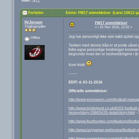
Sider:
[
1
]
2
Forfatter
Emne: FM17 anmeldelser (Læst 10612 g
HrJensen
FM17 anmeldelser
Ynglingespiller
«
:
01 Nov 2016, 22:02 »
Jeg har personligt ikke selv købt spillet og 
Offline
Tanken med denne tråd er at poste såvel 
folks egne personlige holdninger kommer i
begrunde hvad der er bedre/dårligere i år.
Kom frisk!
-------
EDIT: d. 03-11-2016
Officielle anmeldelser
:
http://www.pcinvasion.com/football-mana
http://www.bristolpost.co.uk/8203-footbal
money/story-29865429-detail/story.html
- 
http://www.fourfourtwo.com/features/footb
http://www.lazygamer.net/review/football
http://www.gameskinny.com/sh81j/footbal