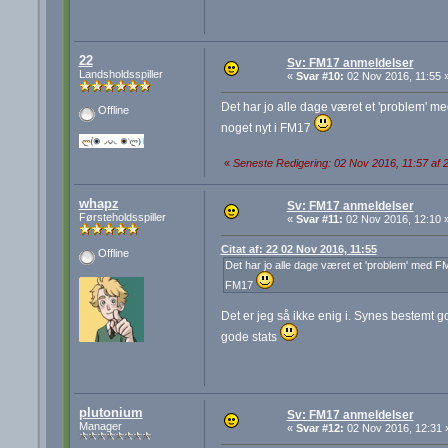
22
Sv: FM17 anmeldelser
Landsholdsspiller
«
Svar #10:
02 Nov 2016, 11:55 
Det har jo alle dage været et 'problem' me
Offline
noget nyt i FM17
«
Seneste Redigering: 02 Nov 2016, 11:57 af 
whapz
Sv: FM17 anmeldelser
Førsteholdsspiller
«
Svar #11:
02 Nov 2016, 12:10 
Citat af: 22 02 Nov 2016, 11:55
Offline
Det har jo alle dage været et 'problem' med FM
FM17
Det er jeg så ikke enig i. Synes bestemt
gode stats
plutonium
Sv: FM17 anmeldelser
Manager
«
Svar #12:
02 Nov 2016, 12:31 