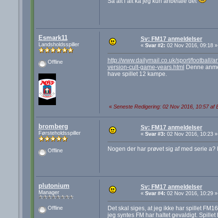
Så alt i alt ka jeg kun anbefale det
Esmark11
Sv: FM17 anmeldelser
Landsholdsspiller
«
Svar #2:
02 Nov 2016, 09:18 »
http://www.dailymail.co.uk/sport/football
Offline
version-cult-game-years.html
Denne anmeld
have spillet 12 kampe.
«
Seneste Redigering: 02 Nov 2016, 10:57 af
bromberg
Sv: FM17 anmeldelser
Førsteholdsspiller
«
Svar #3:
02 Nov 2016, 10:23 »
Nogen der har prøvet sig af med serie a
Offline
plutonium
Sv: FM17 anmeldelser
Manager
«
Svar #4:
02 Nov 2016, 10:29 »
Det skal siges, at jeg ikke har spillet FM
Offline
jeg syntes FM har haltet gevaldigt. Spil