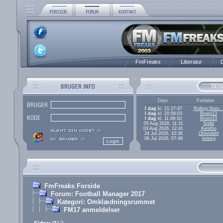
FmFreaks
Litteratur
D
SEN
Dato
Forfatter
I dag
kl. 21:27:47
Rolling-Slots..
I dag
kl. 20:58:03
Broen13
I dag
kl. 11:09:10
Broen13
05 Aug 2026, 11:31
Snilld
03 Aug 2026, 12:41
Kenitho
24 Jul 2026, 10:36
Ottendahl
06 Jul 2026, 07:49
jonesg
FmFreaks Forside
Forum: Football Manager 2017
Kategori: Omklædningsrummet
FM17 anmeldelser