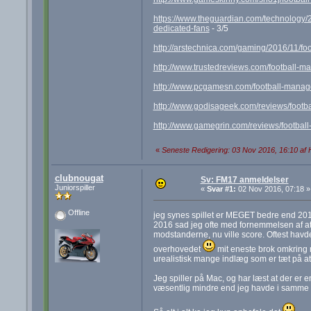
https://www.theguardian.com/technology/2
dedicated-fans
- 3/5
http://arstechnica.com/gaming/2016/11/fo
http://www.trustedreviews.com/football-
http://www.pcgamesn.com/football-manag
http://www.godisageek.com/reviews/footb
http://www.gamegrin.com/reviews/footbal
«
Seneste Redigering: 03 Nov 2016, 16:10 af
clubnougat
Sv: FM17 anmeldelser
Juniorspiller
«
Svar #1:
02 Nov 2016, 07:18 »
Offline
jeg synes spillet er MEGET bedre end 20
2016 sad jeg ofte med fornemmelsen af at
modstanderne, nu ville score. Oftest havde
overhovedet
mit eneste brok omkring 
urealistisk mange indlæg som er tæt på at 
Jeg spiller på Mac, og har læst at der er 
væsentlig mindre end jeg havde i samme 