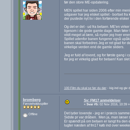
før den store ME-opdatering.
MEN spillet har siden 2006 efter min mening
udgaver har jeg elsket spillet - bortset fr
der pustede nyt liv i den forførende elsker
Og det er det - ud fra betaen. ME'en virker
ligesom i de gode gamle dage. Man føler fa
vildt meget at lære, så nyder jeg hver ene
Spillet udenfor banen fungerer også upåkla
banen skal forbedres Jeg er ret glad for 
virkelige verden end de gamle sliders.
Jeg er fuld af lovord, og for første gang 
for jeg er virkelig glad for betaen! Kan sl
100 Film du skal se før du dør
- kig ind og giv 
bromberg
Sv: FM17 anmeldelser
Førsteholdsspiller
«
Svar #5:
02 Nov 2016, 10:39 »
Det lyder lovende - jeg er i præcis samm
Offline
Sidste pr var dråben. Men ja, man læser s
Er spændt på om betaen er langt fra den e
lugter næsten af fm17 køb ind over week