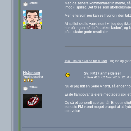
Med de senere kommentarer in mente, så vi
Offline
imod) i spillet. Det føles som uforholdsm
Men eftersom jeg kan se hvorfor i den takt
At spillet skulle være nemt vil jeg dog ikk
har på ingen måde "knækket koden", og for 
på at skabe gode resultater.
100 Film du skal se før du dør
- kig ind og giv 
HrJensen
Sv: FM17 anmeldelser
Ynglingespiller
«
Svar #13:
02 Nov 2016, 12:34 
Nu er jeg lidt en Serie A nørd, så er der 
Offline
Er de flamboyante ejere medtaget i spillet
Og så et generelt spørgsmål. Er det mulig
seneste FM været meget præget af at flyde
oplevelse.