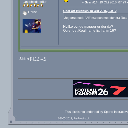
Landsholdsspiller
«
Svar #14:
19 Okt 2016, 07:29 
Citat af: Bubbles 18 Okt 2016, 23:12
Offline
Jeg erstattede "All" mappen med den fra Real 
Hvilke øvrige mapper er der da?
Og er det Real name fix fra fm 16?
Sider:
[
1
]
2
3
...
5
This site is not endorsed by Sports Interacti
©2005-2018, FmFreaks.dk