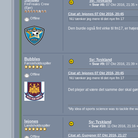
Sv: Tyskland
FmFreaks Crew
«
Svar #8:
07 Okt 2016, 21:35 »
(Ejer)
Citat af: lejones 07 Okt 2016, 20:45
Offline
NU tænker jeg mere til det nye fm 17
Den burde også fint virke til fm17, er høj
Bubbles
Sv: Tyskland
Førsteholdsspiller
«
Svar #9:
07 Okt 2016, 21:39 »
Citat af: lejones 07 Okt 2016, 20:45
Offline
NU tænker jeg mere til det nye fm 17
Det plejer at være det samme der skal g
"My idea of sports science was to tackle the wal
lejones
Sv: Tyskland
Landsholdsspiller
«
Svar #10:
11 Okt 2016, 21:16 
Citat af: Gungner 07 Okt 2016, 21:27
Offline