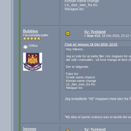
Korean name change
Lic_dan_swe_fra Inc
Nleague Inc
Bubbles
Sv: Tyskland
Førsteholdsspiller
«
Svar #13:
18 Okt 2016, 23:12 
Citat af: lejones 18 Okt 2016, 22:01
Offline
Hey folkens..
Jeg er inde for at slette filer i Inc mappen fo
der står i manualen.. så hvor mange af dem ska
Der er følgende:
Fake Inc
Greek name chance
Korean name change
Lic_dan_swe_fra Inc
Nleague Inc
Jeg erstattede "All" mappen med den fra R
"My idea of sports science was to tackle the wal
lejones
Sv: Tyskland