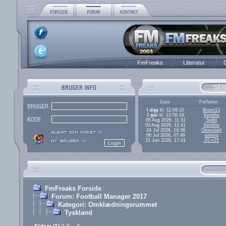
FmFreaks
Litteratur
D
SEN
Dato
Forfatter
I dag
kl. 11:09:10
Broen13
I går
kl. 22:50:16
Kenitho
05 Aug 2026, 11:31
Snilld
03 Aug 2026, 12:41
Kenitho
24 Jul 2026, 10:36
Ottendahl
06 Jul 2026, 07:49
jonesg
21 Jun 2026, 17:41
JG v25
FmFreaks Forside
Forum: Football Manager 2017
Kategori: Omklædningsrummet
Tyskland