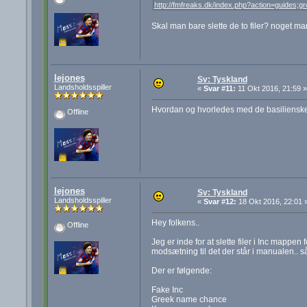
http://fmfreaks.dk/index.php?action=guides;g
Skal man bare slette de to filer? noget ma
lejones
Sv: Tyskland
Landsholdsspiller
«
Svar #11:
11 Okt 2016, 21:59 »
Hvordan og hvorledes med de basilienske 
Offline
lejones
Sv: Tyskland
Landsholdsspiller
«
Svar #12:
18 Okt 2016, 22:01 
Hey folkens..
Offline
Jeg er inde for at slette filer i Inc mappe
modsætning til det der står i manualen.. s
Der er følgende:
Fake Inc
Greek name chance