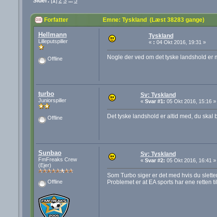
Sider:
[
1
]
2
3
...
5
Forfatter
Emne: Tyskland (Læst 38283 gange)
Hellmann
Tyskland
Lilleputspiller
«
:
04 Okt 2016, 19:31 »
Nogle der ved om det tyske landshold er 
Offline
turbo
Sv: Tyskland
Juniorspiller
«
Svar #1:
05 Okt 2016, 15:16 »
Det tyske landshold er altid med, du skal ba
Offline
Sunbao
Sv: Tyskland
FmFreaks Crew
«
Svar #2:
05 Okt 2016, 16:41 »
(Ejer)
Som Turbo siger er det med hvis du sletter r
Problemet er at EA sports har ene retten ti
Offline