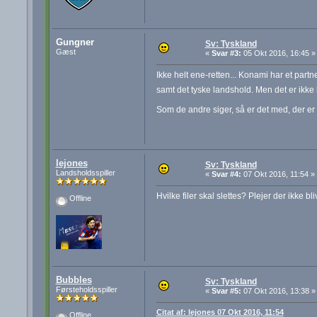
Gungner
Sv: Tyskland
Gæst
«
Svar #3:
05 Okt 2016, 16:45 »
Ikke helt ene-retten... Konami har et pa
samt det tyske landshold. Men det er ikk
Som de andre siger, så er det med, der er ba
lejones
Sv: Tyskland
Landsholdsspiller
«
Svar #4:
07 Okt 2016, 11:54 »
Hvilke filer skal slettes? Plejer der ikke 
Offline
Bubbles
Sv: Tyskland
Førsteholdsspiller
«
Svar #5:
07 Okt 2016, 13:38 »
Citat af: lejones 07 Okt 2016, 11:54
Offline