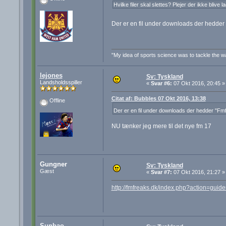
Hvilke filer skal slettes? Plejer der ikke bliv
Der er en fil under downloads der hedde
"My idea of sports science was to tackle the wal
lejones
Sv: Tyskland
Landsholdsspiller
«
Svar #6:
07 Okt 2016, 20:45 »
Citat af: Bubbles 07 Okt 2016, 13:38
Offline
Der er en fil under downloads der hedder "F
NU tænker jeg mere til det nye fm 17
Gungner
Sv: Tyskland
Gæst
«
Svar #7:
07 Okt 2016, 21:27 »
http://fmfreaks.dk/index.php?action=guid
Sunbao