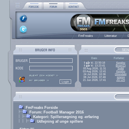
FmFreaks
Litteratur
D
SEN
Dato
Forfatter
I går
kl. 22:50:16
Kenitho
I går
kl. 13:23:41
Broen13
05 Aug 2026, 11:31
Snilld
03 Aug 2026, 12:41
Kenitho
24 Jul 2026, 10:36
Ottendahl
06 Jul 2026, 07:49
jonesg
21 Jun 2026, 17:41
JG v25
FmFreaks Forside
Forum: Football Manager 2016
Kategori: Spillersøgning og -erfaring
Udlejning af unge spillere