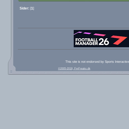
Sider:
[
1
]
This site is not endorsed by Sports Interacti
©2005-2018, FmFreaks.dk