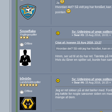
Ja
Hvordan det? Så vidt jeg har forstået, kan 
pointen
Snowflake
Sv: Udlejning af unge spiller
Ynglingespiller
«
Svar #3:
15 Aug 2016, 16:01 »
Citat af: hoeven 15 Aug 2016, 13:27
Offline
Hvordan det? Så vidt jeg har forstået, kan en s
Hmm, ser ud til at du har ret. Tænkte på H
Hvis du låner en spiller ud, burde han sam
b0nb0n
Sv: Udlejning af unge spiller
Landsholdsspiller
«
Svar #4:
15 Aug 2016, 16:15 »
Jeg er ret sikker på at det tæller med. For
Offline
jeg købte for nogle sæsoner siden en mas
mange af dem.