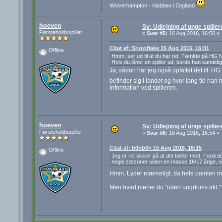
Wolverhampton - Klubben i England
hoeven
Sv: Udlejning af unge spiller
Førsteholdsspiller
«
Svar #5:
16 Aug 2016, 16:50 »
Citat af: Snowflake 15 Aug 2016, 16:01
Offline
Hmm, ser ud til at du har ret. Tænkte på HG Na
Hvis du låner en spiller ud, burde han samtidig
Ja, sådan har jeg også opfattet det ift. HG
befinder sig i landet og hvor lang tid han
information ved spilleren.
hoeven
Sv: Udlejning af unge spiller
Førsteholdsspiller
«
Svar #6:
16 Aug 2016, 16:54 »
Citat af: b0nb0n 15 Aug 2016, 16:15
Offline
Jeg er ret sikker på at det tæller med. Fordi d
nogle sæsoner siden en masse 16/17 årige, o
Hmm. Lyder mærkeligt, da hele pointen me
Men hvad mener du "uden ungdoms afd."? 