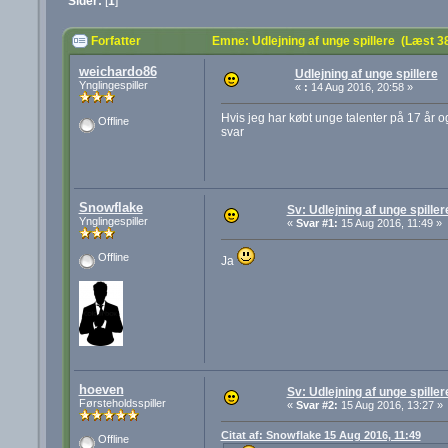
Sider:
[
1
]
Forfatter
Emne: Udlejning af unge spillere (Læst 3
weichardo86
Udlejning af unge spillere
Ynglingespiller
«
:
14 Aug 2016, 20:58 »
Hvis jeg har købt unge talenter på 17 år
Offline
svar
Snowflake
Sv: Udlejning af unge spiller
Ynglingespiller
«
Svar #1:
15 Aug 2016, 11:49 »
Offline
Ja
hoeven
Sv: Udlejning af unge spiller
Førsteholdsspiller
«
Svar #2:
15 Aug 2016, 13:27 »
Citat af: Snowflake 15 Aug 2016, 11:49
Offline