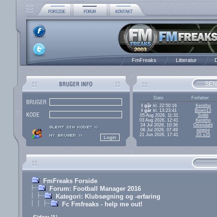
FmFreaks
Litteratur
D
SEN
Dato
Forfatter
I går
kl. 22:50:16
Kenitho
I går
kl. 13:23:41
Broen13
05 Aug 2026, 11:31
Snilld
03 Aug 2026, 12:41
Kenitho
24 Jul 2026, 10:36
Ottendahl
06 Jul 2026, 07:49
jonesg
21 Jun 2026, 17:41
JG v25
FmFreaks Forside
Forum: Football Manager 2016
Kategori: Klubsøgning og -erfaring
Fc Fmfreaks - help me out!