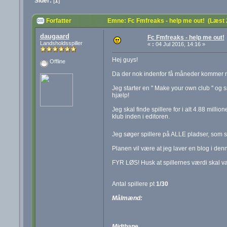
Sider:
[
1
]
Forfatter
Emne: Fc Fmfreaks - help me out! (Læst
daugaard
Fc Fmfreaks - help me out!
Landsholdsspiller
«
:
04 Jul 2016, 14:16 »
Hej guys!
Offline
Da der nok indenfor få måneder kommer nyt 
Jeg starter en '' Make your own club '' o
hjælp!
Jeg skal finde spillere for i alt 4.88 mil
klub inden i editoren.
Jeg søger spillere på ALLE pladser, som sk
Planen vil være at jeg laver en blog i denn
FYR LØS! Husk at spillernes værdi skal v
Antal spillere pt
1/30
Målmænd:
Midtbane