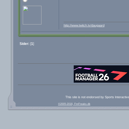
http://www.twitch.tv/daugaard
Sider:
[
1
]
This site is not endorsed by Sports Interacti
©2005-2018, FmFreaks.dk