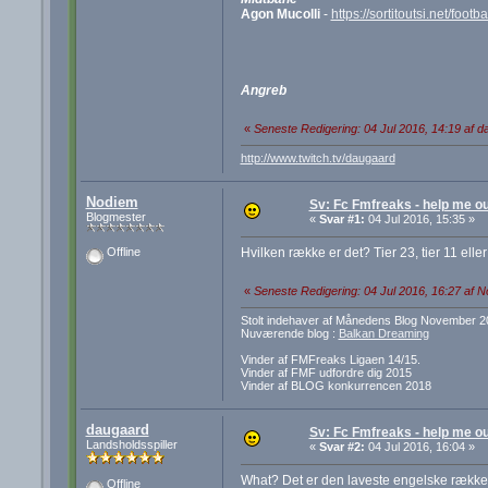
Agon Mucolli
-
https://sortitoutsi.net/fo
Angreb
«
Seneste Redigering: 04 Jul 2016, 14:19 af 
http://www.twitch.tv/daugaard
Nodiem
Sv: Fc Fmfreaks - help me ou
Blogmester
«
Svar #1:
04 Jul 2016, 15:35 »
Hvilken række er det? Tier 23, tier 11 elle
Offline
«
Seneste Redigering: 04 Jul 2016, 16:27 af 
Stolt indehaver af Månedens Blog November 2
Nuværende blog :
Balkan Dreaming
Vinder af FMFreaks Ligaen 14/15.
Vinder af FMF udfordre dig 2015
Vinder af BLOG konkurrencen 2018
daugaard
Sv: Fc Fmfreaks - help me ou
Landsholdsspiller
«
Svar #2:
04 Jul 2016, 16:04 »
What? Det er den laveste engelske række so
Offline