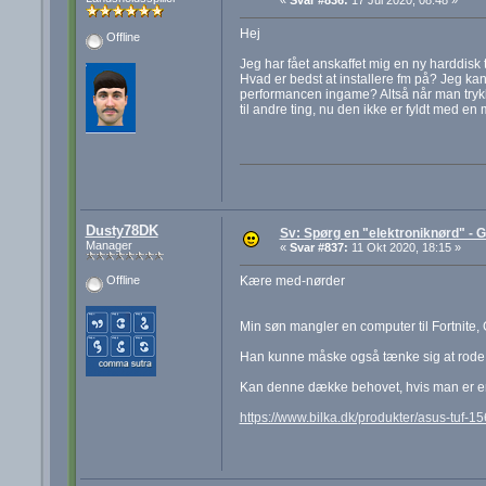
«
Svar #836:
17 Jul 2020, 08:48 »
Hej
Offline
Jeg har fået anskaffet mig en ny harddisk
Hvad er bedst at installere fm på? Jeg kan
performancen ingame? Altså når man trykk
til andre ting, nu den ikke er fyldt med en
Dusty78DK
Sv: Spørg en "elektroniknørd" - G
Manager
«
Svar #837:
11 Okt 2020, 18:15 »
Kære med-nørder
Offline
Min søn mangler en computer til Fortnite, 
Han kunne måske også tænke sig at rode li
Kan denne dække behovet, hvis man er e
https://www.bilka.dk/produkter/asus-tuf