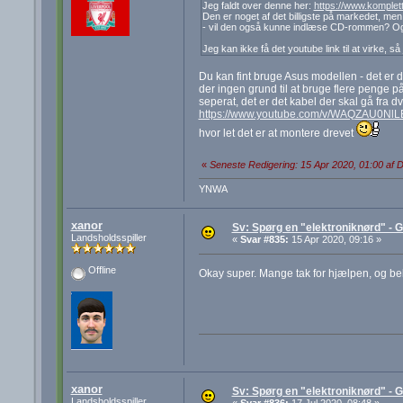
Jeg faldt over denne her:
https://www.komplet
Den er noget af det billigste på markedet, men
- vil den også kunne indlæse CD-rommen? Og v
Jeg kan ikke få det youtube link til at virke, så
Du kan fint bruge Asus modellen - det er d
der ingen grund til at bruge flere penge p
seperat, det er det kabel der skal gå fra dv
https://www.youtube.com/v/WAQZAU0NlL
hvor let det er at montere drevet
«
Seneste Redigering: 15 Apr 2020, 01:00 af 
YNWA
xanor
Sv: Spørg en "elektroniknørd" - G
Landsholdsspiller
«
Svar #835:
15 Apr 2020, 09:16 »
Offline
Okay super. Mange tak for hjælpen, og bek
xanor
Sv: Spørg en "elektroniknørd" - G
Landsholdsspiller