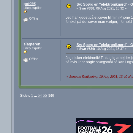
poi098
Sv: Spørg en "elektroniknørd" - G
Lilleputspiller
«
Svar #838:
09 Aug 2021, 13:32 »
Jeg har kigget på et cover til min iPhone 
Offline
forskel på det cover man vælger, i forhold 
slagteren
Sv: Spørg en "elektroniknørd" - G
Lilleputspiller
«
Svar #839:
10 Aug 2021, 13:37 »
Jeg elsker elektronik! Til daglig arbejder j
Offline
så hvis i har nogle spørgsmål så kan i også
«
Seneste Redigering: 10 Aug 2021, 13:40 af s
Sider:
1
...
54
55
[
56
]