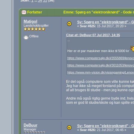
Sider:
1
...
54
55
[
56
]
Forfatter
Emne: Spørg en "elektroniknørd" - Gode 
Matigol
Sv: Spørg en "elektroniknørd" - G
Landsholdsspiller
«
Svar #825:
15 Jul 2017, 20:20 »
Citat af: DeBuur 07 Jul 2017, 14:35
Offline
...
Her er et par maskiner men ikke til 5000 kr
https://www.computersalg.dk/i/3555869/lenov
https://www.computersalg.dk/i/3011053/lenov
https://www.mm-vision.dk/visiongaming/Leno
Er det også computere som ville kunne k
Jeg har ikke så meget forstand på computer
af alt bruges til studie - men jeg kunne og
Andre må også rigtig gerne byde ind, hvis 
som er god til studie/skole og kan spille e
DeBuur
Sv: Spørg en "elektroniknørd" - G
Manager
«
Svar #826:
21 Jul 2017, 06:45 »