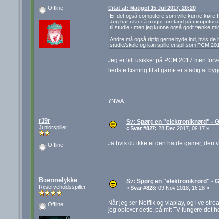
Citat af: Matigol 15 Jul 2017, 20:20
Offline
Er det også computere som ville kunne køre 
Jeg har ikke så meget forstand på computere, m
til studie - men jeg kunne også godt tænke mig 
Andre må også rigtig gerne byde ind, hvis de ha
studie/skole og kan spille et spil som PCM 2017
Jeg er lidt usikker på PCM 2017 men forve
bedste løsning til at game er stadig at by
YNWA
r19r
Sv: Spørg en "elektroniknørd" - G
Juniorspiller
«
Svar #827:
28 Dec 2017, 09:17 »
Ja hvis du ikke er den hårde gamer, den vil 
Offline
Boennelykke
Sv: Spørg en "elektroniknørd" - G
Reserveholdsspiller
«
Svar #828:
09 Nov 2018, 16:28 »
Når jeg ser Netflix og viaplay, og live str
Offline
jeg oplever dette, på mit TV fungere det hel