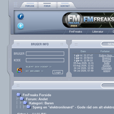
FmFreaks
Litteratur
D
SEN
Dato
Forfatter
I går
kl. 21:27:47
Rolling-Slots..
I går
kl. 20:58:03
Broen13
I går
kl. 11:09:10
Broen13
05 Aug 2026, 11:31
Snilld
03 Aug 2026, 12:41
Kenitho
24 Jul 2026, 10:36
Ottendahl
06 Jul 2026, 07:49
jonesg
FmFreaks Forside
Forum: Andet
Kategori: Baren
Spørg en "elektroniknørd" - Gode råd om alt elektr