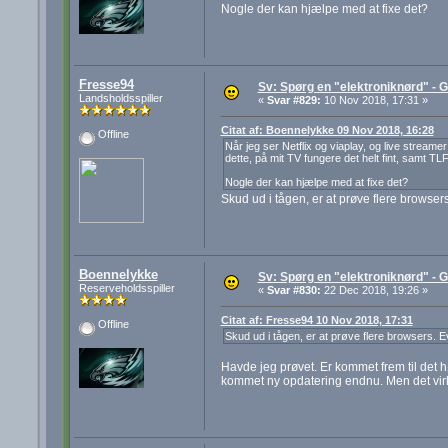
Nogle der kan hjælpe med at fixe det?
Fresse94
Sv: Spørg en "elektroniknørd" - G
Landsholdsspiller
«
Svar #829:
10 Nov 2018, 17:31 »
Citat af: Boennelykke 09 Nov 2018, 16:28
Offline
Når jeg ser Netflix og viaplay, og live streame
dette, på mit TV fungere det helt fint, samt TLF
Nogle der kan hjælpe med at fixe det?
Skud ud i tågen, er at prøve flere browser
Boennelykke
Sv: Spørg en "elektroniknørd" - G
Reserveholdsspiller
«
Svar #830:
22 Dec 2018, 19:26 »
Citat af: Fresse94 10 Nov 2018, 17:31
Offline
Skud ud i tågen, er at prøve flere browsers. 
Havde jeg prøvet. Er kommet frem til det hø
kommet ny opdatering endnu. Men det vir