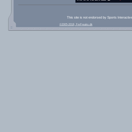
This site is not endorsed by Sports Interacti
©2005-2018, FmFreaks.dk