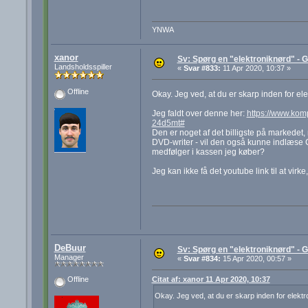
YNWA
xanor
Sv: Spørg en "elektroniknørd" - G
Landsholdsspiller
«
Svar #833:
11 Apr 2020, 10:37 »
Offline
Okay. Jeg ved, at du er skarp inden for el
Jeg faldt over denne her:
https://www.kom
24d5mt#
Den er noget af det billigste på markedet, 
DVD-writer - vil den også kunne indlæse 
medfølger i kassen jeg køber?
Jeg kan ikke få det youtube link til at virke
DeBuur
Sv: Spørg en "elektroniknørd" - G
Manager
«
Svar #834:
15 Apr 2020, 00:57 »
Citat af: xanor 11 Apr 2020, 10:37
Offline
Okay. Jeg ved, at du er skarp inden for elektr