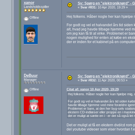
xanor
Sv: Spørg en "elektroniknørd" - G
Landsholdsspiller
«
Svar #831:
10 Apr 2020, 19:29 »
Hej folkens. Håber nogle her kan hjælpe m
Offline
For godt og vel et halvandet års tid siden
alt, hvad jeg havde tilbage hjemme ved mi
om jeg kan få til at virke. Problemet er ba
nogen mulighed for enten at købe en ekst
der er inden for et kabinet på en computer,
DeBuur
Sv: Spørg en "elektroniknørd" - G
Manager
«
Svar #832:
11 Apr 2020, 00:53 »
Citat af: xanor 10 Apr 2020, 19:29
Offline
Hej folkens. Håber nogle her kan hjælpe mig, 
For godt og vel et halvandet års tid siden køb
havde tilbage hjemme ved mine forældre igennem 
Problemet er bare, at den her byg-selv statio
ekstern CD-indlæser eller proppe en i maskine
det er muligt at sætte en i - er det så også let
Det er muligt at få en ekstern dvd/cd rom p
del youtube videoer som viser hvordan f.