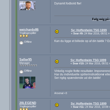
Dynamit fodbold ftw!
Følg mig på 
weichardo86
Sv: Hoffenheim TSG 1899
Ynglingespiller
«
Svar #9:
24 Mar 2016, 08:51 »
Kan du ligge et billede op af din taktik
Offline
Seller95
Sv: Hoffenheim TSG 1899
Manager
«
Svar #10:
24 Mar 2016, 08:51 
Virkelig nogle flotte resultater. Imponeren
Offline
Har du individuelle spillerinstruktione
r el
Ser rigtig spændende ud din taktik!
Arsenal <3
20LEGEND
Sv: Hoffenheim TSG 1899
Ynglingespiller
«
Svar #11:
24 Mar 2016, 10:09 