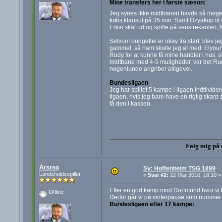
Mine transfers her i første sæson:
Jeg synes ikke midtbanen havde så meget b
købs klausul på 35 mio. Samt Özyakup til 
Erkin skal ud og spille på venstrekanten, hv
Selvom budgettet er okay fra start, blev jeg
gammel, så ham skulle jeg af med. Elyounou
Rudy for at kunne få mine handler i hus, 
midtbane med 4-5 muligheder, var det Rudy 
nogenlunde angriber alligevel.
Bundesligaen
Jeg har spillet 5 kampe i ligaen indtilvider
ligaen, hvis jeg bare have en rigtig skarp
få den i kassen.
Følg mig på 
Arsrea
Sv: Hoffenheim TSG 1899
Landsholdsspiller
«
Svar #2:
22 Mar 2016, 18:10 »
Efter en god kamp mod Dortmund hvor vi ko
Offline
Derfor går vi på vinterpause som nummer tre
Bundesligaen efter 17 kampe: