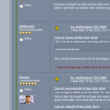
Hvordan undgår du ikke at blive kørt over 
Offline
løber i gennem og smider den i boksen og
DANzin22
Sv: Hoffenheim TSG 1899
Reserveholdsspiller
«
Svar #12:
24 Mar 2016, 20:17 
Citat af: Arsrea 23 Mar 2016, 22:06
Offline
Så er det tid til vinterpause, hvor jeg stolt ka
Dynamit fodbold ftw!
Ser virkelig spændende ud! Vil du lægge s
«
Seneste Redigering: 24 Mar 2016, 20:23 af
Arsrea
Sv: Hoffenheim TSG 1899
Landsholdsspiller
«
Svar #13:
25 Mar 2016, 23:50 
Citat af: weichardo86 24 Mar 2016, 08:51
Offline
Kan du ligge et billede op af din taktik ? Er
Jeg er ikke så meget for at ligge min egen
andre FM-sider, hvor man kan hente en ma
Citat af: Seller95 24 Mar 2016, 08:51