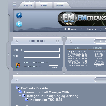
FmFreaks
Litteratur
D
SEN
Dato
Forfatter
I går
kl. 23:27:10
Timsothyreal
07 Aug 2026, 20:58
Broen13
07 Aug 2026, 11:09
Broen13
05 Aug 2026, 11:31
Snilld
03 Aug 2026, 12:41
Kenitho
24 Jul 2026, 10:36
Ottendahl
06 Jul 2026, 07:49
jonesg
FmFreaks Forside
Forum: Football Manager 2016
Kategori: Klubsøgning og -erfaring
Hoffenheim TSG 1899