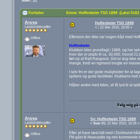
Sider:
[
1
]
Forfatter
Emne: Hoffenheim TSG 1899 (Læst 5162
Arsrea
Hoffenheim TSG 1899
Landsholdsspiller
«
:
22 Mar 2016, 16:05 »
Eftersom der ikke var nogen tråd med Hoffe
Offline
Hoffenheim
Klubben blev grundlagt i 1889, og har sel
hvor der er plads til ca. 30,000, hvoraf 2
ført op af Ralf Rangnick. Det er dog ikke 
mange, fordi en rigmand brugte en masse p
I selv fm er der gode muligheder for at t
spillere og gode faciliteter. Klubbens helt 
Håber andre med tiden, vil få lyst til at s
Følg mig på 
Arsrea
Sv: Hoffenheim TSG 1899
Landsholdsspiller
«
Svar #1:
22 Mar 2016, 16:26 »
Efter at have læst lidt med i Dortmund tråden
Offline
FM gået til Newcastle og min kommende blo