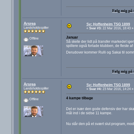
Følg mig på 
Arsrea
Sv: Hoffenheim TSG 1899
Landsholdsspiller
«
Svar #3:
22 Mar 2016, 18:43 »
Januar
Offline
Så skete der lidt på transfer markedet igen
spillere også forlade klubben, de fleste af 
Derudover kommer Rulli og Sakai til somm
Følg mig på 
Arsrea
Sv: Hoffenheim TSG 1899
Landsholdsspiller
«
Svar #4:
23 Mar 2016, 14:24 »
4 kampe tilbage
Offline
Det er især den gode defensiv der har skaf
mål ind i de sidse 11 kampe.
Nu står den på et svært slut program, m