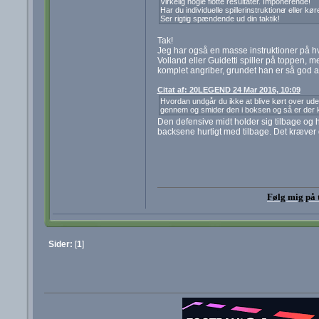
Virkelig nogle flotte resultater. Imponerende!
Har du individuelle spillerinstruktione
r eller kø
Ser rigtig spændende ud din taktik!
Tak!
Jeg har også en masse instruktioner på hve
Volland eller Guidetti spiller på toppen, m
komplet angriber, grundet han er så god a
Citat af: 20LEGEND 24 Mar 2016, 10:09
Hvordan undgår du ikke at blive kørt over ude 
gennem og smider den i boksen og så er der 
Den defensive midt holder sig tilbage og h
backsene hurtigt med tilbage. Det kræver do
Følg mig på 
Sider:
[
1
]