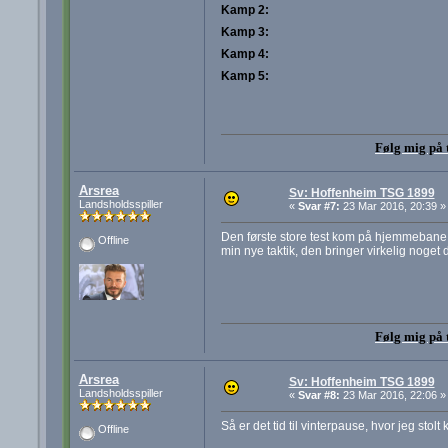
Kamp 2:
Kamp 3:
Kamp 4:
Kamp 5:
Følg mig på 
Arsrea
Sv: Hoffenheim TSG 1899
Landsholdsspiller
«
Svar #7:
23 Mar 2016, 20:39 »
Den første store test kom på hjemmebane mo
Offline
min nye taktik, den bringer virkelig noget
Følg mig på 
Arsrea
Sv: Hoffenheim TSG 1899
Landsholdsspiller
«
Svar #8:
23 Mar 2016, 22:06 »
Så er det tid til vinterpause, hvor jeg sto
Offline