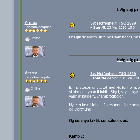
Følg mig på 
Arsrea
Sv: Hoffenheim TSG 1899
Landsholdsspiller
«
Svar #5:
23 Mar 2016, 15:04 »
Det gik desværre ikke helt som håbet, me
Offline
Følg mig på 
Arsrea
Sv: Hoffenheim TSG 1899
Landsholdsspiller
«
Svar #6:
23 Mar 2016, 20:29 »
En ny sæson er startet med Hoffenheim, og
Offline
skabe en dynamit taktik. Skyd, skyd, skyd! 
valgt at kalde "Dynamit fodbold".
Ny ejer kom i løbet af sæsonen, flere peng
og Dortmund.
Og den nye taktik ser således ud:
Kamp 1: