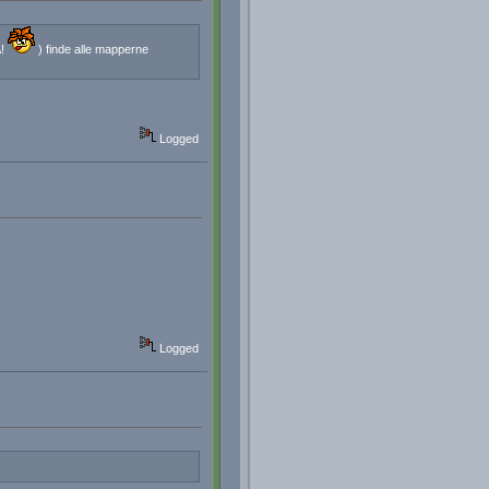
A!
) finde alle mapperne
Logged
Logged