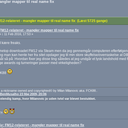
angler mapper til real name fix
2-relateret - mangler mapper til real name fix (Læst 5725 gange)
FM12-relateret - mangler mapper til real name fix
«
:
11 Feb 2016, 17:53 »
 I kære freaks.
 netop downloadet FM12 via Steam men da jeg gennemgår computeren efterfølgende 
ing man kan hente her fra sitet opdager jeg til min store skuffelse/overraskelse at
l så på: Hvordan fixer jeg disse ting således at jeg undgår et tysk landshold med 
ige awards og turneringer passer med virkeligheden?
CK88
 a nickname owned and copyrighted© by Milan Milanovic aka. FCK88..
: BenMusalho 23 Maj 2009, 20:06
 elendig kamp, hvor Milanovic jo uden tvivl var blevet bestukket.
t?!
Sv: FM12-relateret - mangler mapper til real name fix