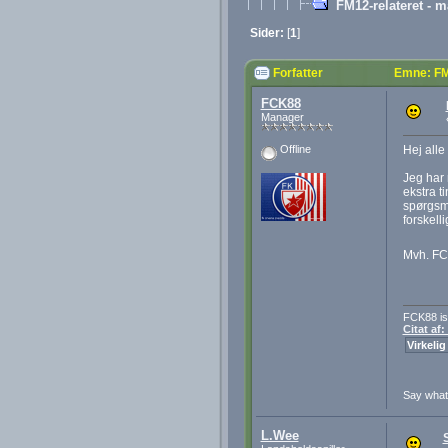
FM12-relateret - m
Sider:
[
1
]
Forfatter
Emne: FM1
FCK88
Manager
Hej alle
Offline
Jeg har
ekstra t
spørgsmå
forskell
Mvh. F
FCK88 is
Citat af
Virkelig
Say wha
L.Wee