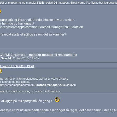
det er mapperne jeg mangler INDE i selve DB-mappen.. Real Name Fix-filerne har jeg downlo
pørgsmål er ikke nedladende, blot for at være sikker...
r herinde du har kigget?
ibrary\steamapps\common\Football Manager 2016\data\db
røvet at starte et spil og se om det så kommer?
Sv: FM12-relateret - mangler mapper til real name fix
«
Svar #4:
11 Feb 2016, 19:48 »
: L.Wee 11 Feb 2016, 19:28
pørgsmål er ikke nedladende, blot for at være sikker...
r herinde du har kigget?
ibrary\steamapps\common\
Football Manager 2016
\data\db
røvet at starte et spil og se om det så kommer?
e at kigge på mit spørgsmål én gang til
det ikke er for at være nedladende eller noget så tag du det bare champ - der er ska