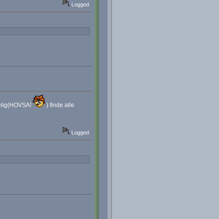
Logged
dselig(HOVSA!
) finde alle
Logged