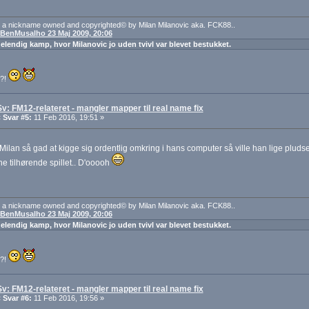
 a nickname owned and copyrighted© by Milan Milanovic aka. FCK88..
: BenMusalho 23 Maj 2009, 20:06
 elendig kamp, hvor Milanovic jo uden tvivl var blevet bestukket.
t?!
Sv: FM12-relateret - mangler mapper til real name fix
«
Svar #5:
11 Feb 2016, 19:51 »
Milan så gad at kigge sig ordentlig omkring i hans computer så ville han lige plu
 tilhørende spillet.. D'ooooh
 a nickname owned and copyrighted© by Milan Milanovic aka. FCK88..
: BenMusalho 23 Maj 2009, 20:06
 elendig kamp, hvor Milanovic jo uden tvivl var blevet bestukket.
t?!
Sv: FM12-relateret - mangler mapper til real name fix
«
Svar #6:
11 Feb 2016, 19:56 »