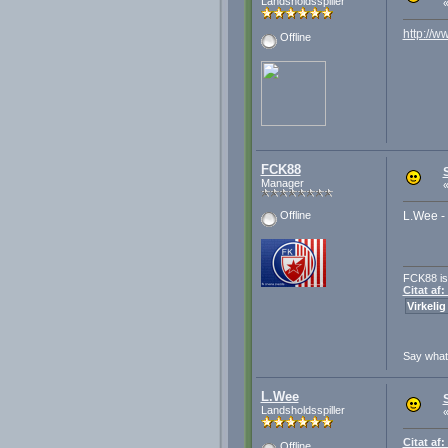
Landsholdsspiller
http://w
Offline
FCK88
Manager
L.Wee - 
Offline
FCK88 is
Citat af
Virkelig
Say wha
L.Wee
Landsholdsspiller
Citat af
Offline