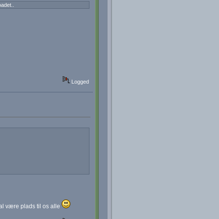
adet..
Logged
l være plads til os alle