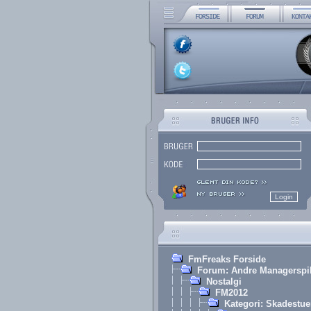
FmFreaks Forside
Forum: Andre Managerspi
Nostalgi
FM2012
Kategori: Skadestue