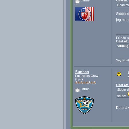
Citat af
Offline
Hcad me
Sidder d
jeg ma
FCK88 is
Citat af
Virkelig
Say wha
Sunbao
FmFreaks Crew
(Ejer)
Citat af
Offline
Sidder d
gange
Det må 