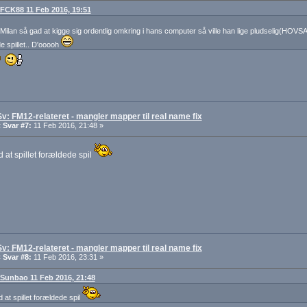
: FCK88 11 Feb 2016, 19:51
Milan så gad at kigge sig ordentlig omkring i hans computer så ville han lige pludselig(HOVS
de spillet.. D'ooooh
Sv: FM12-relateret - mangler mapper til real name fix
«
Svar #7:
11 Feb 2016, 21:48 »
 at spillet forældede spil
Sv: FM12-relateret - mangler mapper til real name fix
«
Svar #8:
11 Feb 2016, 23:31 »
: Sunbao 11 Feb 2016, 21:48
 at spillet forældede spil