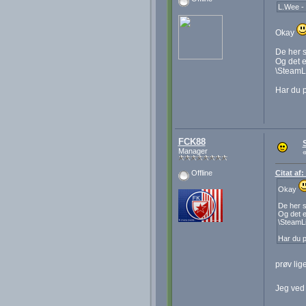
L.Wee - 
Okay
De her s
Og det e
\SteamL
Har du p
FCK88
Manager
Citat af
Offline
Okay
De her s
Og det e
\SteamL
Har du p
prøv lig
Jeg ved 