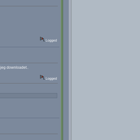
Logged
jeg downloadet..
Logged