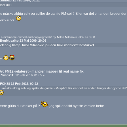
: Sunbao 12 Feb 2016, 00:21
ner du ?
u måske aldrig selv og spiller de gamle FM-spil? Eller var det en anden bruger der 
nge gange
 a nickname owned and copyrighted© by Milan Milanovic aka. FCK88..
: BenMusalho 23 Maj 2009, 20:06
 elendig kamp, hvor Milanovic jo uden tvivl var blevet bestukket.
t?!
Sv: FM12-relateret - mangler mapper til real name fix
«
Svar #11:
12 Feb 2016, 01:05 »
: FCK88 12 Feb 2016, 00:22
u måske aldrig selv og spiller de gamle FM-spil? Eller var det en anden bruger der gjorde det
være g00n du tænker på ?
jeg spiller altid nyeste version hehe