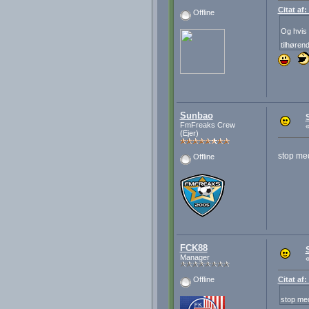
Citat af
Offline
Og hvis 
tilhøren
Sunbao
FmFreaks Crew
(Ejer)
stop med
Offline
FCK88
Manager
Citat af
Offline
stop med