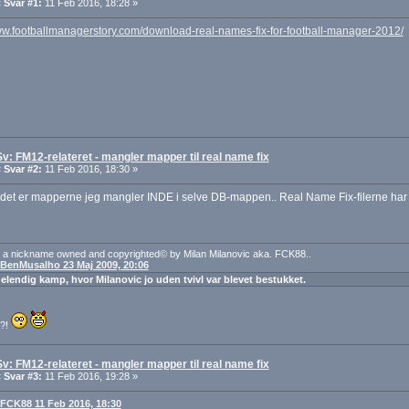
«
Svar #1:
11 Feb 2016, 18:28 »
ww.footballmanagerstory.com/download-real-names-fix-for-football-manager-2012/
Sv: FM12-relateret - mangler mapper til real name fix
«
Svar #2:
11 Feb 2016, 18:30 »
det er mapperne jeg mangler INDE i selve DB-mappen.. Real Name Fix-filerne har 
 a nickname owned and copyrighted© by Milan Milanovic aka. FCK88..
: BenMusalho 23 Maj 2009, 20:06
 elendig kamp, hvor Milanovic jo uden tvivl var blevet bestukket.
t?!
Sv: FM12-relateret - mangler mapper til real name fix
«
Svar #3:
11 Feb 2016, 19:28 »
: FCK88 11 Feb 2016, 18:30