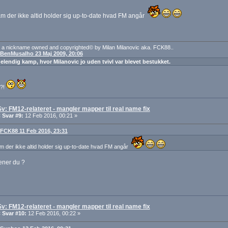
m der ikke altid holder sig up-to-date hvad FM angår
 a nickname owned and copyrighted© by Milan Milanovic aka. FCK88..
: BenMusalho 23 Maj 2009, 20:06
 elendig kamp, hvor Milanovic jo uden tvivl var blevet bestukket.
t?!
Sv: FM12-relateret - mangler mapper til real name fix
«
Svar #9:
12 Feb 2016, 00:21 »
: FCK88 11 Feb 2016, 23:31
m der ikke altid holder sig up-to-date hvad FM angår
ner du ?
Sv: FM12-relateret - mangler mapper til real name fix
«
Svar #10:
12 Feb 2016, 00:22 »