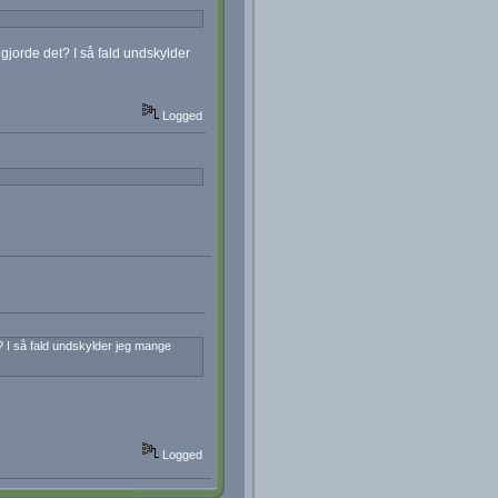
gjorde det? I så fald undskylder
Logged
? I så fald undskylder jeg mange
Logged