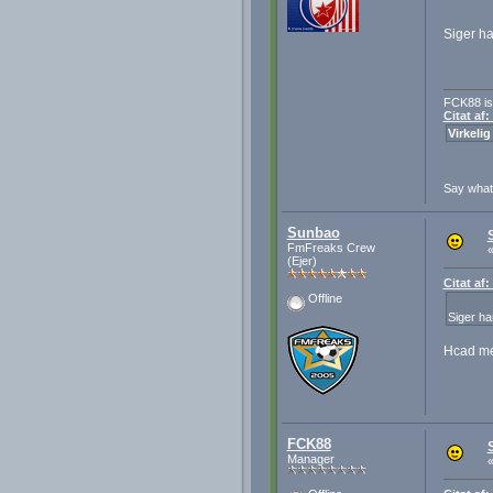
Siger ha
FCK88 is
Citat af
Virkelig
Say wha
Sunbao
FmFreaks Crew
(Ejer)
Citat af
Offline
Siger ha
Hcad me
FCK88
Manager