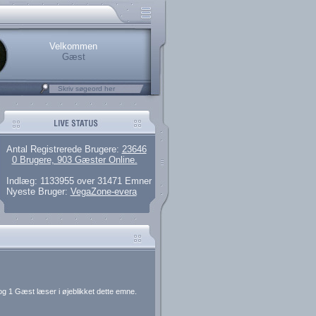
rerede brugere
 artikler og 135 guides
M25.264.324,00)
kke her.
Velkommen
Gæst
Antal Registrerede Brugere:
23646
0 Brugere, 903 Gæster Online.
Indlæg: 1133955 over 31471 Emner
Nyeste Bruger:
VegaZone-evera
og 1 Gæst læser i øjeblikket dette emne.