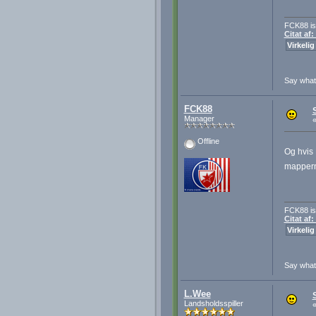
FCK88 is
Citat af
Virkelig
Say wha
FCK88
Manager
Offline
Og hvis 
mapperne
FCK88 is
Citat af
Virkelig
Say wha
L.Wee
Landsholdsspiller