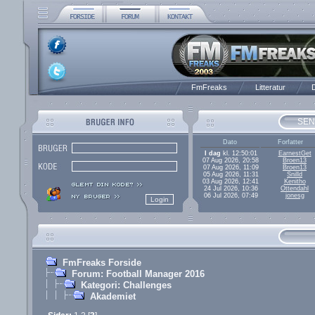
FmFreaks
Litteratur
D
SEN
Dato
Forfatter
I dag
kl. 12:50:01
EarnestGet
07 Aug 2026, 20:58
Broen13
07 Aug 2026, 11:09
Broen13
05 Aug 2026, 11:31
Snilld
03 Aug 2026, 12:41
Kenitho
24 Jul 2026, 10:36
Ottendahl
06 Jul 2026, 07:49
jonesg
FmFreaks Forside
Forum: Football Manager 2016
Kategori: Challenges
Akademiet