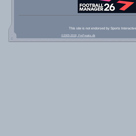
This site is not endorsed by Sports Interacti
©2005-2018, FmFreaks.dk