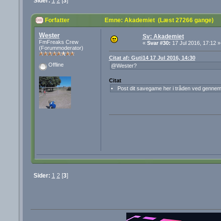
Sider:
1
2
[
3
]
Forfatter
Emne: Akademiet (Læst 27266 gange)
Wester
Sv: Akademiet
FmFreaks Crew
«
Svar #30:
17 Jul 2016, 17:12 »
(Forummoderator)
Citat af: Guti14 17 Jul 2016, 14:30
Offline
@Wester?
Citat
• Post dit savegame her i tråden ved gennem
Sider:
1
2
[
3
]