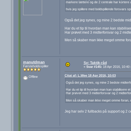
markere tættere og de 2 centrale har kortere a
hvis jeg spillere med boldspillende forsvars spill
Også det jeg synes, og mine 2 bedste midte
Har du et tip til hvordan man kan stabiliser
Har prøvet med 3 midterforsvar og 2 midt
Men så skaber man ikke meget omme foran
manutdman
Sv: Taktik-råd
Førsteholdsspiller
«
Svar #145:
18 Apr 2016, 10:40 
Citat af: L.Wee 18 Apr 2016, 10:03
Offline
Også det jeg synes, og mine 2 bedste midterfo
Har du et tip til hvordan man kan stabilisere et
Har prøvet med 3 midterforsvar og 2 midterf
Men så skaber man ikke meget omme foran, og
Jeg har selv 2 fullbacks på support og 2 ce