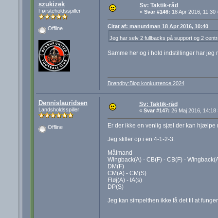
szukizek
Sv: Taktik-råd
Førsteholdsspiller
«
Svar #146:
18 Apr 2016, 11:30 
Citat af: manutdman 18 Apr 2016, 10:40
Offline
Jeg har selv 2 fullbacks på support og 2 centr
Samme her og i hold indstillinger har jeg 
Brøndby:Blog konkurrence 2024
Dennislauridsen
Sv: Taktik-råd
Landsholdsspiller
«
Svar #147:
26 Maj 2016, 14:18 
Er der ikke en venlig sjæl der kan hjælpe m
Offline
Jeg stiller op i en 4-1-2-3.
Målmand
Wingback(A) - CB(F) - CB(F) - Wingback(
DM(F)
CM(A) - CM(S)
Fløj(A) - IA(s)
DP(S)
Jeg kan simpelthen ikke få det til at funge