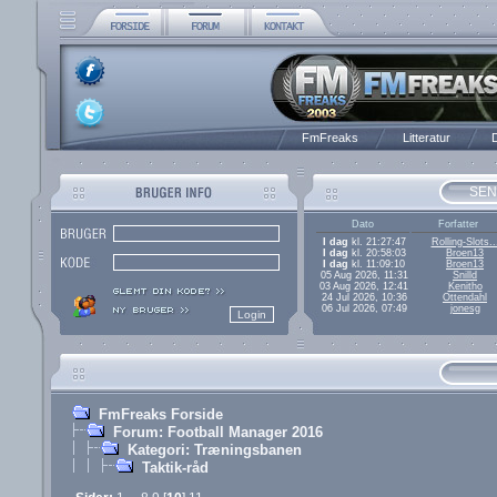
FmFreaks
Litteratur
D
SEN
Dato
Forfatter
I dag
kl. 21:27:47
Rolling-Slots..
I dag
kl. 20:58:03
Broen13
I dag
kl. 11:09:10
Broen13
05 Aug 2026, 11:31
Snilld
03 Aug 2026, 12:41
Kenitho
24 Jul 2026, 10:36
Ottendahl
06 Jul 2026, 07:49
jonesg
FmFreaks Forside
Forum: Football Manager 2016
Kategori: Træningsbanen
Taktik-råd