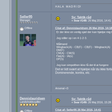
H A L A M A D R I D!
Seller95
Sv: Taktik-råd
Manager
«
Svar #148:
26 Maj 2016, 14:41 
Citat af: Dennislauridsen 26 Maj 2016, 14:1
Offline
Er der ikke en venlig sjæl der kan hjælpe mig li
Jeg stiller op i en 4-1-2-3.
Målmand
Wingback(A) - CB(F) - CB(F) - Wingback(A)
DM(F)
CM(A) - CM(S)
Fløj(A) - IA(s)
DP(S)
Jeg kan simpelthen ikke få det til at fungere
Det er lidt svært at hjælpe når du ikke fo
Dominerende, kontra, etc.
Arsenal <3
Dennislauridsen
Sv: Taktik-råd
Landsholdsspiller
«
Svar #149:
26 Maj 2016, 15:28 
Citat af: Seller95 26 Maj 2016, 14:41
Offline