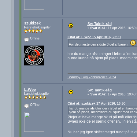
szukizek
Sv: Taktik-råd
Førsteholdsspiller
«
Svar #141:
17 Apr 2016, 16:50 
Citat af: L.Wee 15 Apr 2016, 23:31
Offline
For det meste den sidste 3 del af banen.
har du mange afslutninger i løbet af en kam
burde kunne nå hjem på plads, medmindre d
Brøndby:Blog konkurrence 2024
L.Wee
Sv: Taktik-råd
Landsholdsspiller
«
Svar #142:
17 Apr 2016, 19:43 
Citat af: szukizek 17 Apr 2016, 16:50
Offline
har du mange afslutninger i løbet af en kamp el
hjem på plads, medmindre du spiller med et ek
Plejer at have mange skud på mål eller for
Synes ikke de er særlig offensiv, linjen st
Nu har jeg igen skiftet meget rundt på tak