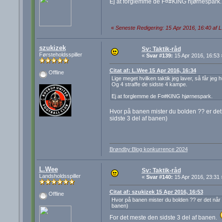
Ej at forglemme de F¤#KING hjørnespark.
«
Seneste Redigering: 15 Apr 2016, 16:40 af 
szukizek
Sv: Taktik-råd
Førsteholdsspiller
«
Svar #139:
15 Apr 2016, 16:53 
Citat af: L.Wee 15 Apr 2016, 16:34
Offline
Lige meget hvilken taktik jeg laver, så får jeg 
Og 4 straffe de sidste 4 kampe.
Ej at forglemme de F¤#KING hjørnespark.
Hvor på banen mister du bolden ?? er det 
sidste 3 del af banen)
Brøndby:Blog konkurrence 2024
L.Wee
Sv: Taktik-råd
Landsholdsspiller
«
Svar #140:
15 Apr 2016, 23:31 
Citat af: szukizek 15 Apr 2016, 16:53
Offline
Hvor på banen mister du bolden ?? er det når d
banen)
For det meste den sidste 3 del af banen.