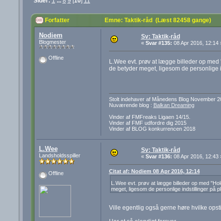
Sider:
1
...
8
9
[
10
]
11
Forfatter
Emne: Taktik-råd (Læst 82458 gange)
Nodiem
Sv: Taktik-råd
Blogmester
«
Svar #135:
08 Apr 2016, 12:14 
Offline
L.Wee evt. prøv at lægge billeder op med "
de betyder meget, ligesom de personlige i
Stolt indehaver af Månedens Blog November 2
Nuværende blog :
Balkan Dreaming
Vinder af FMFreaks Ligaen 14/15.
Vinder af FMF udfordre dig 2015
Vinder af BLOG konkurrencen 2018
L.Wee
Sv: Taktik-råd
Landsholdsspiller
«
Svar #136:
08 Apr 2016, 12:43 
Citat af: Nodiem 08 Apr 2016, 12:14
Offline
L.Wee evt. prøv at lægge billeder op med "Hold 
meget, ligesom de personlige indstillinger på 
Ville egentlig også gerne høre hvilke opsti