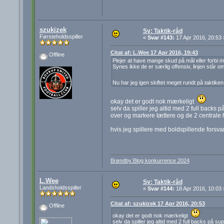
szukizek
Sv: Taktik-råd
Førsteholdsspiller
«
Svar #143:
17 Apr 2016, 20:53 
Citat af: L.Wee 17 Apr 2016, 19:43
Offline
Plejer at have mange skud på mål eller forbi m
Synes ikke de er særlig offensiv, linjen står o
Nu har jeg igen skiftet meget rundt på taktike
okay det er godt nok mærkeligt
selv da spiller jeg altid med 2 full backs 
over og markere tættere og de 2 centrale h
hvis jeg spillere med boldspillende forsvars 
Brøndby:Blog konkurrence 2024
L.Wee
Sv: Taktik-råd
Landsholdsspiller
«
Svar #144:
18 Apr 2016, 10:03 
Citat af: szukizek 17 Apr 2016, 20:53
Offline
okay det er godt nok mærkeligt
selv da spiller jeg altid med 2 full backs på s