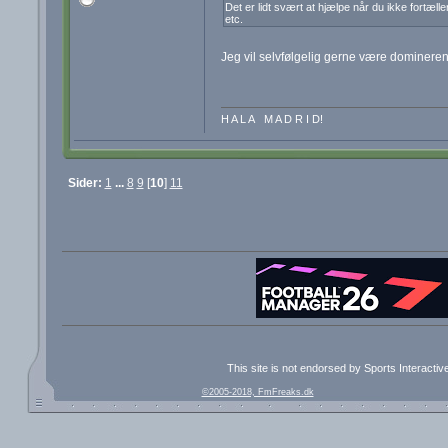
Det er lidt svært at hjælpe når du ikke fortæ
etc.
Jeg vil selvfølgelig gerne være dominerende
H A L A M A D R I D!
Sider:
1
...
8
9
[
10
]
11
This site is not endorsed by Sports Interacti
©2005-2018, FmFreaks.dk