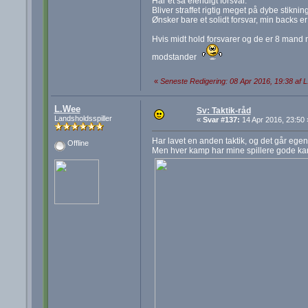
Har et så elendigt forsvar.
Bliver straffet rigtig meget på dybe stikning
Ønsker bare et solidt forsvar, min backs er
Hvis midt hold forsvarer og de er 8 mand m
modstander
«
Seneste Redigering: 08 Apr 2016, 19:38 af 
L.Wee
Sv: Taktik-råd
Landsholdsspiller
«
Svar #137:
14 Apr 2016, 23:50 
Har lavet en anden taktik, og det går ege
Offline
Men hver kamp har mine spillere gode kar