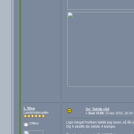
L.Wee
Sv: Taktik-råd
Landsholdsspiller
«
Svar #138:
15 Apr 2016, 16:34 
Lige meget hvilken taktik jeg laver, så får
Offline
Og 4 straffe de sidste 4 kampe.