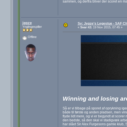
sammen, og derfra bliver der scoret en m
jepze
Sv: Jepze's Legestue - SAF Ch
Ynglingespiller
«
Svar #2:
19 Nov 2015, 07:45 »
Offline
Winning and losing are
Så er vi tilbage på sporet af oprykning ige
både til første og anden pladsen, men vinde
flyde lidt mere, og vi er begyndt at score
den bedste, så den skal vi stadigvæk arbejde
har slået Sir Alex Furgesons gamle klub, S