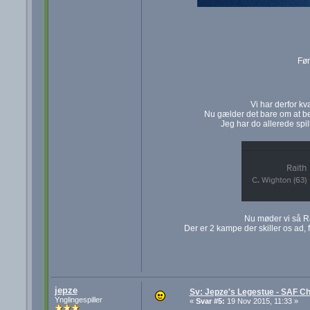
Før
Vi har derfor kv
Nu gælder det bare om at be
Jeg har do allerede spil
Nu møder vi så Ra
Der er 2 kampe der skiller os ad, f
jepze
Sv: Jepze's Legestue - SAF Ch
Ynglingespiller
«
Svar #5:
19 Nov 2015, 11:33 »