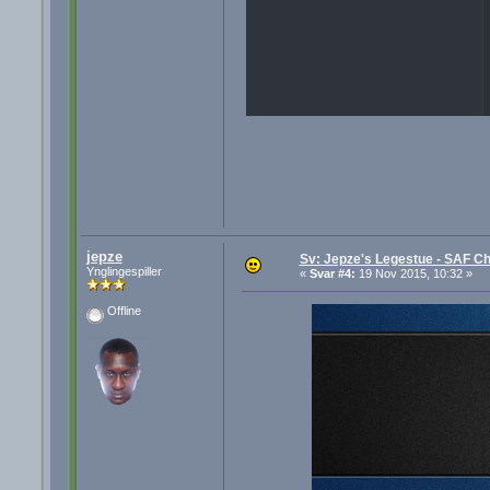
jepze
Sv: Jepze's Legestue - SAF Ch
Ynglingespiller
«
Svar #4:
19 Nov 2015, 10:32 »
Offline