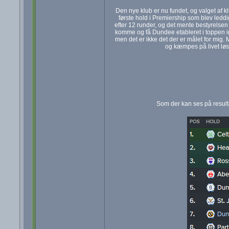
Den nye klub er nu fundet, og valget af kl
første hold i Premiership som blev leddi
efter 12 runder, og det mente bestyrelsen 
komme og få Dundee etableret i toppen igen
men det er ikke det der er målet for mig.
og kæmpes på livet løs.
Som der kan ses på resulta