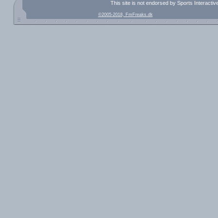
This site is not endorsed by Sports Interacti
©2005-2018, FmFreaks.dk