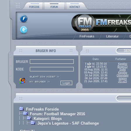
FmFreaks
Litteratur
D
SEN
Dato
Forfatter
I går
kl. 22:50:16
Kenitho
I går
kl. 13:23:41
Broen13
05 Aug 2026, 11:31
Snilld
03 Aug 2026, 12:41
Kenitho
24 Jul 2026, 10:36
Ottendahl
06 Jul 2026, 07:49
jonesg
21 Jun 2026, 17:41
JG v25
FmFreaks Forside
Forum: Football Manager 2016
Kategori: Blogs
Jepze's Legestue - SAF Challenge