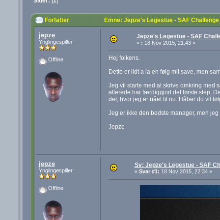
Sider:
[
1
]
Forfatter
Emne: Jepze's Legestue - SAF Challenge
jepze
Jepze's Legestue - SAF Chall
Ynglingespiller
«
:
18 Nov 2015, 21:43 »
Hej folkens.
Offline
Dette er lidt a la en følg mit save, men sam
Jeg vil starte med at skrive omkring med 
allerede har færdiggjort det første step. Det
der, hvor jeg er nået til nu. Håber du vil 
Jeg er ikke den bedste manager, men jeg sp
Jepze
jepze
Sv: Jepze's Legestue - SAF Ch
Ynglingespiller
«
Svar #1:
18 Nov 2015, 22:34 »
Offline