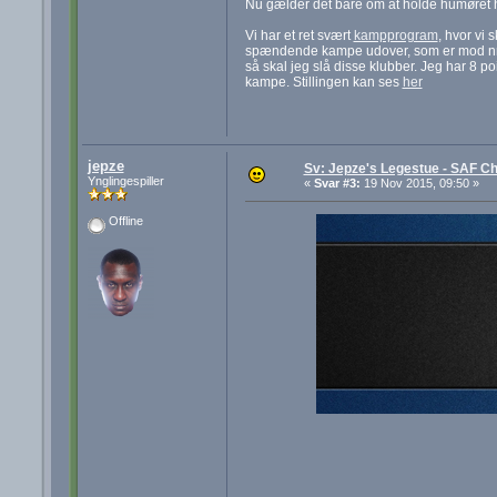
Nu gælder det bare om at holde humøret høj
Vi har et ret svært
kampprogram
, hvor vi 
spændende kampe udover, som er mod nr. 4 
så skal jeg slå disse klubber. Jeg har 8 p
kampe. Stillingen kan ses
her
jepze
Sv: Jepze's Legestue - SAF Ch
Ynglingespiller
«
Svar #3:
19 Nov 2015, 09:50 »
Offline