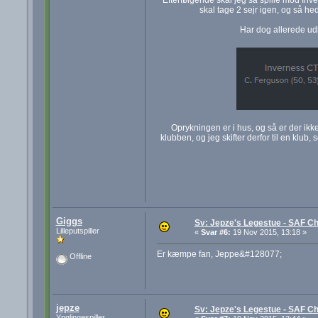
skal tage 2 sejr igen, og så he
Har dog allerede ud
Oprykningen er i hus, og så er der ikke
klubben, og jeg skifter derfor til en klub
Giggs
Sv: Jepze's Legestue - SAF Ch
Lilleputspiller
«
Svar #6:
19 Nov 2015, 13:18 »
Er kæmpe fan, Jeppe&#128077;
Offline
jepze
Sv: Jepze's Legestue - SAF Ch
Ynglingespiller