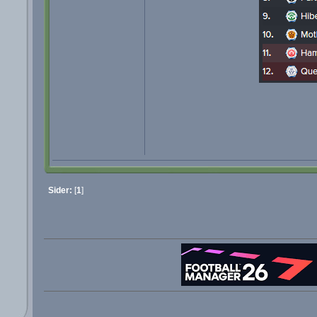
Sider:
[
1
]