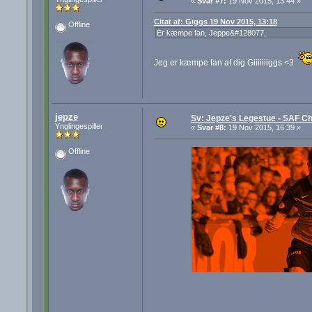
«
Svar #7:
19 Nov 2015, 13:44 »
Citat af: Giggs 19 Nov 2015, 13:18
Offline
Er kæmpe fan, Jeppe&#128077;
Jeg er kæmpe fan af dig Giiiiiiiggs <3
jepze
Sv: Jepze's Legestue - SAF Ch
Ynglingespiller
«
Svar #8:
19 Nov 2015, 16:39 »
Offline