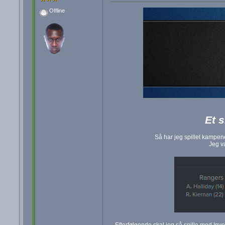
Offline
Et 
Så har jeg spillet kampen
Jeg v
Efterfølgende skal jeg så spille mod Inv