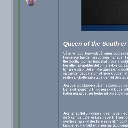
Queen of the South er 
Så er vi rigtigt begyndt på vejen mod sa
Furgerson havde i sin tid som manager. Fø
the South, hvor jeg først skal prøve at go
her efter, så gælder det om at rykke op, 
til næste step. Det er ikke gået særlig godt
så gælder det bare om at lære klubben at
resten af challengen tage den tid den tage
Jeg overtog klubben på en 9 plads, og det
Der skal noget nyt til, og jeg skal kigge lid
håber jeg at det ser bedre ud om et par k
Jeg har spillet 5 kampe i ligaen, siden jeg
de 5 kampe... Det er kun blevet til 1 sejr,
overleve, så skal der flere sejre til. 4 poin
kampe jeg har tabt er, at jeg har tabt kamp