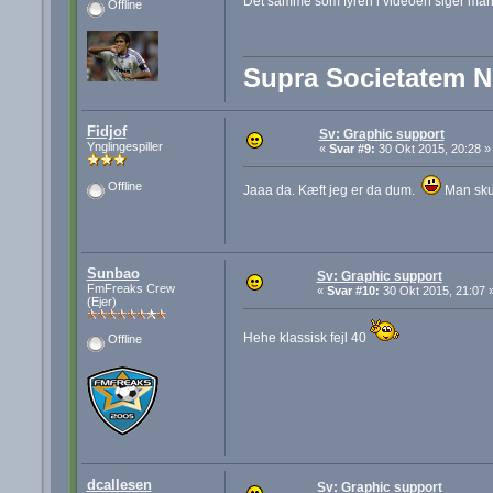
Det samme som fyren i videoen siger man s
Offline
Supra Societatem 
Fidjof
Sv: Graphic support
Ynglingespiller
«
Svar #9:
30 Okt 2015, 20:28 »
Offline
Jaaa da. Kæft jeg er da dum.
Man skul
Sunbao
Sv: Graphic support
FmFreaks Crew
«
Svar #10:
30 Okt 2015, 21:07 
(Ejer)
Hehe klassisk fejl 40
Offline
dcallesen
Sv: Graphic support