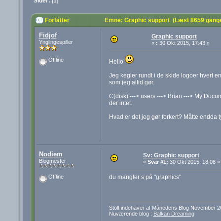
Sider:
[
1
]
Forfatter
Emne: Graphic support (Læst 8659 gang
Fidjof
Graphic support
Ynglingespiller
«
:
30 Okt 2015, 17:43 »
Offline
Hello
Jeg kegler rundt i de skide logoer hvert e
som jeg altid gør.
C(disk) ---> users ---> Brian ---> My Docu
der intet.
Hvad er det jeg gør forkert? Måtte endda ty
Nodiem
Sv: Graphic support
Blogmester
«
Svar #1:
30 Okt 2015, 18:08 »
du mangler s på "graphics"
Offline
Stolt indehaver af Månedens Blog November 2
Nuværende blog :
Balkan Dreaming