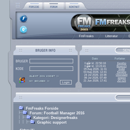
FmFreaks
Litteratur
D
SEN
Dato
Forfatter
I går
kl. 22:50:16
Kenitho
I går
kl. 13:23:41
Broen13
05 Aug 2026, 11:31
Snilld
03 Aug 2026, 12:41
Kenitho
24 Jul 2026, 10:36
Ottendahl
06 Jul 2026, 07:49
jonesg
21 Jun 2026, 17:41
JG v25
FmFreaks Forside
Forum: Football Manager 2016
Kategori: Designerfreaks
Graphic support