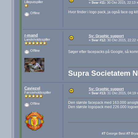
Lilleputspiller
«
Svar #11:
30 Okt 2015, 22:13 
Hvor finder i logo pack, ja også face og ki
Offline
r-mand
Sv: Graphic support
Landsholdsspiller
«
Svar #12:
30 Okt 2015, 22:22 
Offline
Søger efter facepacks på Google, så ko
Supra Societatem 
Caviezel
Sv: Graphic support
Førsteholdsspiller
«
Svar #13:
31 Okt 2015, 04:19 
Den største facepack med 163.000 ansigt
Offline
Den største logopack med 226.000 logoer
#7
George Best
#7
Brya