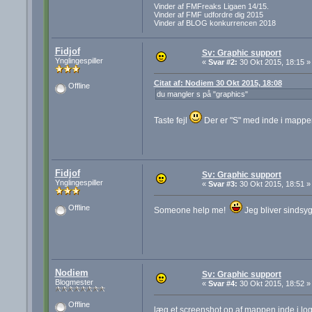
Vinder af FMFreaks Ligaen 14/15.
Vinder af FMF udfordre dig 2015
Vinder af BLOG konkurrencen 2018
Fidjof
Sv: Graphic support
Ynglingespiller
«
Svar #2:
30 Okt 2015, 18:15 »
Citat af: Nodiem 30 Okt 2015, 18:08
Offline
du mangler s på "graphics"
Taste fejl
Der er "S" med inde i mappen.
Fidjof
Sv: Graphic support
Ynglingespiller
«
Svar #3:
30 Okt 2015, 18:51 »
Offline
Someone help me!
Jeg bliver sindsyg 
Nodiem
Sv: Graphic support
Blogmester
«
Svar #4:
30 Okt 2015, 18:52 »
Offline
læg et screenshot op af mappen inde i log