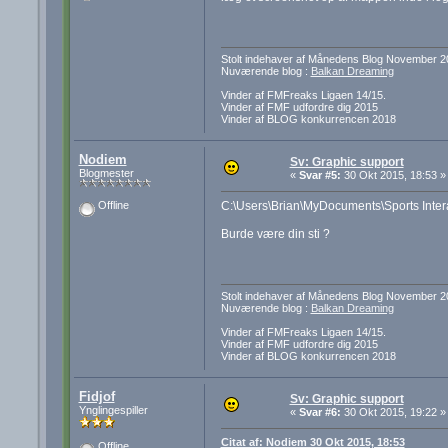
Stolt indehaver af Månedens Blog November 2
Nuværende blog :
Balkan Dreaming
Vinder af FMFreaks Ligaen 14/15.
Vinder af FMF udfordre dig 2015
Vinder af BLOG konkurrencen 2018
Nodiem
Sv: Graphic support
Blogmester
«
Svar #5:
30 Okt 2015, 18:53 »
C:\Users\Brian\MyDocuments\Sports Inter
Offline
Burde være din sti ?
Stolt indehaver af Månedens Blog November 2
Nuværende blog :
Balkan Dreaming
Vinder af FMFreaks Ligaen 14/15.
Vinder af FMF udfordre dig 2015
Vinder af BLOG konkurrencen 2018
Fidjof
Sv: Graphic support
Ynglingespiller
«
Svar #6:
30 Okt 2015, 19:22 »
Citat af: Nodiem 30 Okt 2015, 18:53
Offline