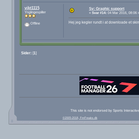
vikt1115
Sv: Graphic support
Ynglingespiller
«
Svar #14:
04 Mar 2016, 08:06 
Hej jeg kegler rundt i at downloade et ski
Offline
Sider:
[
1
]
This site is not endorsed by Sports Interacti
©2005-2018, FmFreaks.dk