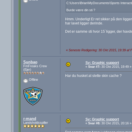
C:\Users\Brian\MyDocuments\Sports Interact
Burde være din sti ?
Hmm. Underligt Er ret sikker på den ligger 
har lavet ligger derinde.
Det er samme sti hvor 15´ligger, der havde
«
Seneste Redigering: 30 Okt 2015, 19:39 af Fi
Sunbao
Sv: Graphic support
FmFreaks Crew
«
Svar #7:
30 Okt 2015, 19:49 »
(Ejer)
Har du husket at slette skin cache ?
Offline
r-mand
Sv: Graphic support
Landsholdsspiller
«
Svar #8:
30 Okt 2015, 20:16 »