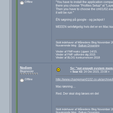
"You have to install the application compat
Offline
there you choose "Profiles Setup" at "Lay
Then you have to choose the cm01/02.exe (
it will be run "
ÉN søgning på google - og jackpot !
MEEEN selvfølgelig hvis det er en Mac k
Stolt indehaver af Månedens Blog November 2
Nuværende blog :
Balkan Dreaming
Vinder af FMFreaks Ligaen 14/15.
Vinder af FMF udfordre dig 2015
Vinder af BLOG konkurrencen 2018
Nodiem
Sv: "not enough system mem
Blogmester
«
Svar #2:
24 Okt 2015, 23:08 »
http://www.champman0102.co.uk/archive/i
Offline
Mac-løsning....
Red. Der skal dog læses en del
Stolt indehaver af Månedens Blog November 2
Nuværende blog :
Balkan Dreaming