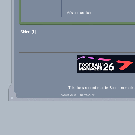
Més que un club
Sider:
[
1
]
This site is not endorsed by Sports Interacti
©2005-2018, FmFreaks.dk