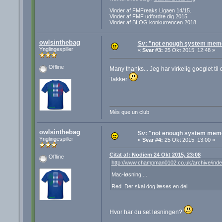
Vinder af FMFreaks Ligaen 14/15.
Vinder af FMF udfordre dig 2015
Vinder af BLOG konkurrencen 2018
owlsinthebag
Sv: "not enough system mem
Ynglingespiller
«
Svar #3:
25 Okt 2015, 12:48 »
Offline
Many thanks... Jeg har virkelig googlet ti
Takker
Més que un club
owlsinthebag
Sv: "not enough system mem
Ynglingespiller
«
Svar #4:
25 Okt 2015, 13:00 »
Citat af: Nodiem 24 Okt 2015, 23:08
Offline
http://www.champman0102.co.uk/archive/index
Mac-løsning....
Red. Der skal dog læses en del
Hvor har du set løsningen?