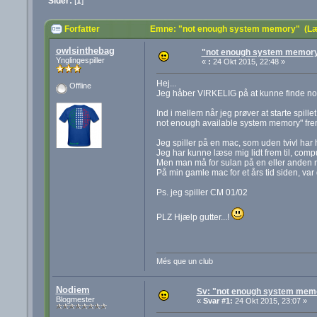
Sider:
[
1
]
Forfatter
Emne: "not enough system memory" (Læ
owlsinthebag
"not enough system memor
Ynglingespiller
«
:
24 Okt 2015, 22:48 »
Hej...
Offline
Jeg håber VIRKELIG på at kunne finde noget 
Ind i mellem når jeg prøver at starte spillet
not enough available system memory" fre
Jeg spiller på en mac, som uden tvivl har
Jeg har kunne læse mig lidt frem til, compute
Men man må for sulan på en eller anden
På min gamle mac for et års tid siden, var 
Ps. jeg spiller CM 01/02
PLZ Hjælp gutter...!
Més que un club
Nodiem
Sv: "not enough system mem
Blogmester
«
Svar #1:
24 Okt 2015, 23:07 »