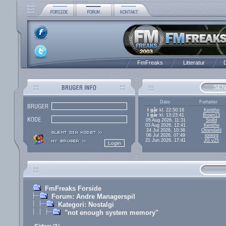
FmFreaks
Litteratur
D
SEN
Dato
Forfatter
I går
kl. 22:50:16
Kenitho
I går
kl. 13:23:41
Broen13
05 Aug 2026, 11:31
Snilld
03 Aug 2026, 12:41
Kenitho
24 Jul 2026, 10:36
Ottendahl
06 Jul 2026, 07:49
jonesg
21 Jun 2026, 17:41
JG v25
FmFreaks Forside
Forum: Andre Managerspil
Kategori: Nostalgi
"not enough system memory"