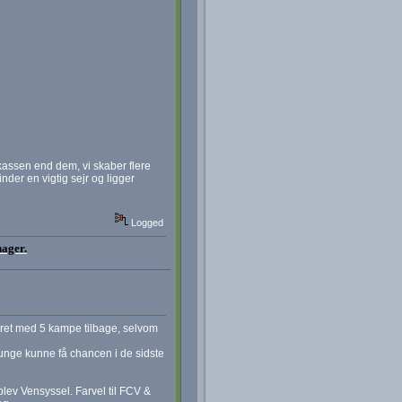
 kassen end dem, vi skaber flere
inder en vigtig sejr og ligger
Logged
nager.
kret med 5 kampe tilbage, selvom
e unge kunne få chancen i de sidste
lev Vensyssel. Farvel til FCV &