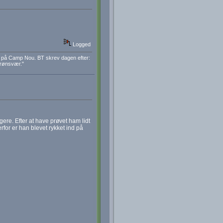
Logged
a på Camp Nou. BT skrev dagen efter:
grønsvær."
gere. Efter at have prøvet ham lidt
rfor er han blevet rykket ind på