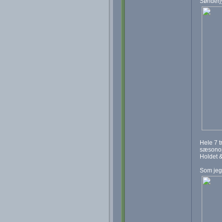
Sønderjy
Hele 7 t
sæsonops
Holdet & 
Som jeg 