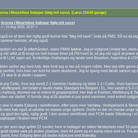
rea i Mourinhos fodspor (følg mit save) (Læst 25649 gange)
Arsrea i Mourinhos fodspor (følg mit save)
«
:
21 Aug 2015, 16:07 »
også en af dem der rigtig godt kunne lide "følg mit save", inde på FMD. Så nu da je
samme herinde, vil jeg også.
spillet i en del år efterhånden, siden FM06 faktisk. Jeg er indgroet United fan, med e
g når altid at få brugt en helt masse timer på FM hvert år, så jeg når også at prøve en
ed til LLM, egen avl, forskellige challanges og lande som Brasilien, Argentina & USA
 tiden spiller jeg med Aab, ikke fordi jeg er fan på nogen måde. Men jeg ville gern
p perfekt, hvis man ser bort fra starts skaderne. Jeg er igang med første sæson og d
3 skal til at starte i suppen.
ak jeg Celtic, hvor jeg vandt 2-1 hjemme i Aalborg og tabte 1-2 i Celtic. Hvor kampen
 straffespark, det betød vi skulle møde Standard fra Belgien i EL. Her vandt vi 5-3 i B
 Aalborg, dermed var vi videre til gruppespillet. Her trak vi Everton, Wolfsburg & Twen
æsten var startet. Vi formår dog at få skarbet et par point sammen, med enkelt uafg
n skal vi møde Esbjerg i semifinalen, efter sejre over Vanløse, Vestsjælland & Skive
ål med Aab også at udvikle en masse unge spillere. Derfor er der en masse unge spill
og gjort det rigtig, rigtig godt. I den anden semifinale skal FCM møde Silkeborg i et
magtopgør i finalen mod FCM.
 er der som sagt spillet 22 runder, hvor vi indtager en sikker førsteplads med 53 p
t godt stykke væk på anden pladsen, med 44 point og en kamp mere end os. Fra dem 
v point, hvor Esbjerg fører på bedre målscore end Brøndby.