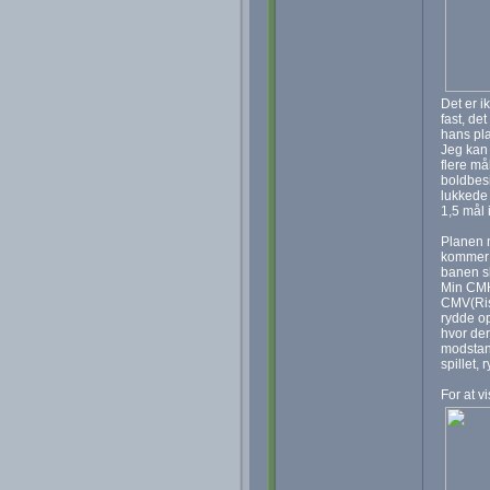
Det er i
fast, de
hans pl
Jeg kan 
flere må
boldbesi
lukkede 
1,5 mål 
Planen m
kommer m
banen sk
Min CMH(
CMV(Risg
rydde op
hvor der
modstand
spillet,
For at v