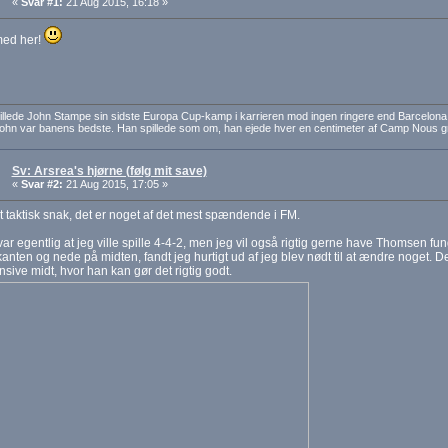
«
Svar #1:
21 Aug 2015, 16:18 »
ed her!
pillede John Stampe sin sidste Europa Cup-kamp i karrieren mod ingen ringere end Barcelon
John var banens bedste. Han spillede som om, han ejede hver en centimeter af Camp Nous 
Sv: Arsrea's hjørne (følg mit save)
«
Svar #2:
21 Aug 2015, 17:05 »
lidt taktisk snak, det er noget af det mest spændende i FM.
ar egentlig at jeg ville spille 4-4-2, men jeg vil også rigtig gerne have Thomsen fun
anten og nede på midten, fandt jeg hurtigt ud af jeg blev nødt til at ændre noget. De
nsive midt, hvor han kan gør det rigtig godt.