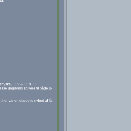
ag.
erjyske, FCV & FCN. Til
sse ungdoms spillere til både B-
et her var en glædelig nyhed at få.