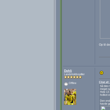
Op til d
Dehli
Landsholdsspiller
Citat af
Offline
Så blev 
meget sp
Hele 13 
hvilket e
Den ende
havde ge