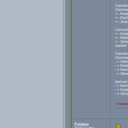
Transfer
(Somme
<-- Kasp
<-- Dani
<-- Jesp
(Januar
<-- Kasp
<-- Matí
<-- Simo
Samlet: 
Transfer
(Somme
--> Vikto
--> Frede
--> Hen
--> Steve
(januar)
--> Kenn
--> Kasp
--> Simo
«
Senest
Polaken