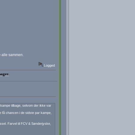
ge alle sammen.
Logged
nager.
 kampe tilbage, selvom der ikke var
ne få chancen i de sidste par kampe,
ssel. Farvel til FCV & Sønderjyske,