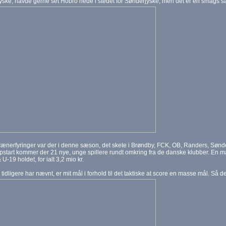
ske, havde gerne set Hobro nede i stedet for Sønderjyske, men det er en smags s
rænerfyringer var der i denne sæson, det skete i Brøndby, FCK, OB, Randers, Sønd
tart kommer der 21 nye, unge spillere rundt omkring fra de danske klubber. En ma
U-19 holdet, for ialt 3,2 mio kr.
tidligere har nævnt, er mit mål i forhold til det taktiske at score en masse mål. Så d