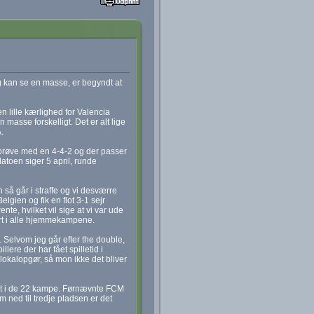
g kan se en masse, er begyndt at
n lille kærlighed for Valencia
 masse forskelligt. Det er alt lige
.
e prøve med en 4-4-2 og der passer
atoen siger 5 april, runde
 så går i straffe og vi desværre
elgien og fik en flot 3-1 sejr
te, hvilket vil sige at vi var ude
jort i alle hjemmekampene.
. Selvom jeg går efter the double,
ere der har fået spilletid i
 lokalopgør, så mon ikke det bliver
oint i de 22 kampe. Førnævnte FCM
ned til tredje pladsen er det