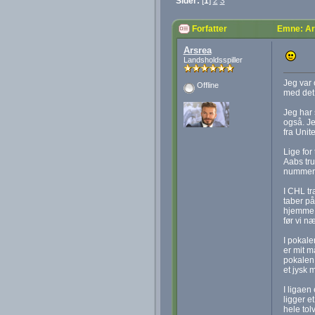
Sider:
[
1
]
2
3
Forfatter
Emne: Ars
Arsrea
Landsholdsspiller
Jeg var 
Offline
med det 
Jeg har 
også. Je
fra Unit
Lige for
Aabs tru
nummer 2
I CHL tr
taber på
hjemme i
før vi n
I pokale
er mit m
pokalen 
et jysk 
I ligaen
ligger e
hele tol