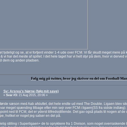
et tydeligt og se, at vi fortjent vinder 1-4 ude over FCM. Vi får skudt meget mere på
& vi har det meste af spillet. I det hele taget har vi helt styr på dem, hvor vi derved v
til dem og anden pladsen.
Følg mig på twitter, hvor jeg skriver en del om Football Ma
Sv: Arsrea's hjørne (følg mit save)
«
Svar #3:
21 Aug 2015, 20:06 »
første sæson med Aab afsluttet, det hele endte ud med The Double. Ligaen blev si
 var meget spænding tilbage efter min sejr over FCM i ligaen(SS fra sidste indlæg).
point ned til FCM, det er yderst tilfredsstillende. Det gav også plads til nogen af d
e, hvilket er noget jeg satser en del på.
lig stilling i Superligaen+ de to oprykkere fra 1 Divison, som noget overraskende b