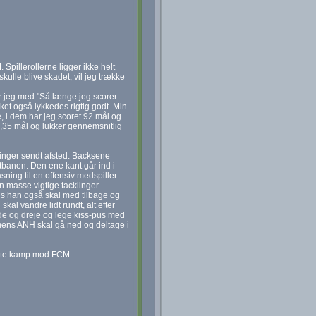
 Spillerollerne ligger ikke helt
skulle blive skadet, vil jeg trække
er jeg med "Så længe jeg scorer
ket også lykkedes rigtig godt. Min
e, i dem har jeg scoret 92 mål og
2,35 mål og lukker gennemsnitlig
inger sendt afsted. Backsene
tbanen. Den ene kant går ind i
ning til en offensiv medspiller.
 masse vigtige tacklinger.
ens han også skal med tilbage og
 vandre lidt rundt, alt efter
nde og dreje og lege kiss-pus med
mens ANH skal gå ned og deltage i
eneste kamp mod FCM.