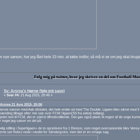
en nye sæson, har jeg fået hele 33 mio. at købe indfor, så må vi se om jeg skal bru
Følg mig på twitter, hvor jeg skriver en del om Football Ma
Sv: Arsrea's hjørne (følg mit save)
«
Svar #4:
21 Aug 2015, 20:46 »
: Arsrea 21 Aug 2015, 20:06
første sæson med Aab afsluttet, det hele endte ud med The Double. Ligaen blev sikret med 5
ænding tilbage efter min sejr over FCM i ligaen(SS fra sidste indlæg).
point ned til FCM, det er yderst tilfredsstillende. Det gav også plads til nogen af de unge kun
r noget jeg satser en del på.
lig stilling i Superligaen+ de to oprykkere fra 1 Divison, som noget overraskende blev Vensy
rne set Hobro nede i stedet for Sønderjyske, men det er en smags sag.