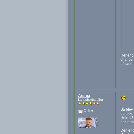
Her er d
chancer 
afstand 
Arsrea
Landsholdsspiller
Så blev 
Offline
der ikke
Hele 13 
par kamp
Den ende