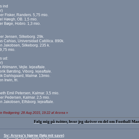
s ind
r)
er Fisker, Randers. 5,75 mio.
el Høegh, OB. 1,5 mio.
er Bøge, Hobro. 1,3 mio.
)
er Jensen, Silkeborg. 29k.
as Cahias, Universidad Católica. 890k.
n Jakobsen, Silkeborg. 235 k.
9,75 mio.
s ud:
r)
r Ahlmann, Vejle. lejeaftale.
rik Børsting, Viborg. lejeaftale.
rik Dahlsgaard, Malmø. 13mio.
n Irwin, fri.
eth Emil Petersen, Kalmar. 3,5 mio.
er Pedersen, Kalmar. 2,5 mio.
n Jakobsen, Elfsborg. lejeaftale.
e Redigering: 28 Aug 2015, 19:22 af Arsrea
»
Følg mig på twitter, hvor jeg skriver en del om Football Ma
Sv: Arsrea's hjørne (følg mit save)