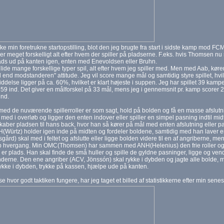
kke min foretrukne startopstilling, blot den jeg brugte fra start i sidste kamp mod FCM.
t er meget forskelligt alt efter hvem der spiller på pladserne. F.eks. hvis Thomsen nu 
ads ud på kanten igen, enten med Enevoldsen eller Bruhn.
lide mange forskellige typer spil, alt efter hvem jeg spiller med. Men med Aab, kør
l end modstanderen" attitude. Jeg vil score mange mål og samtidig styre spillet, hvil
ddelse ligger på ca. 60%, hvilket er klart højeste i suppen. Jeg har spillet 39 kamp
59 ind. Det giver en målforskel på 33 mål, mens jeg i gennemsnit pr. kamp scorer 
ind.
ed de nuværende spillerroller er som sagt, hold på bolden og få en masse afslutn
ed i overløb og ligger den enten indover eller spiller en simpel pasning indtil mid
aber pladsen til hans back, hvor han så kører på mål med enten afslutning eller pas
Würtz) holder igen inde på midten og fordeler boldene, samtidig med han laver en
ård) skal med i feltet og afslutte eller ligge bolden videre til en af angriberne, m
 hvergang. Min OMC(Thomsen) har sammen med ANH(Helenius) den frie roller og skal
 er plads. Han skal finde de små huller og spille de gyldne pasninger, ligge og ve
erne. Den ene angriber (ACV, Jönssón) skal rykke i dybden og jagte alle bolde, 
 rykke i dybden, trykke på kassen, hjælpe ude på kanten.
ise hvor godt taktiken fungere, har jeg taget et billed af statistikkerne efter min s