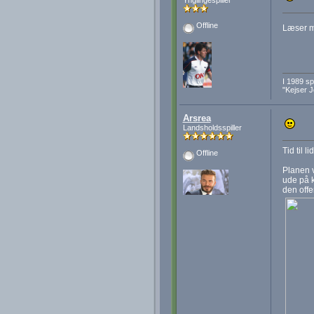
Ynglingespiller
Offline
Læser m
I 1989 s
"Kejser 
Arsrea
Landsholdsspiller
Tid til 
Offline
Planen v
ude på k
den offe