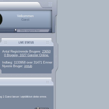
.
rerede brugere
 artikler og 135 guides
M25.264.324,00)
kke her.
Velkommen
Gæst
Antal Registrerede Brugere:
23650
0 Brugere, 1027 Gæster Online.
Indlæg: 1133958 over 31471 Emner
Nyeste Bruger:
jmtub
g 1 Gæst læser i øjeblikket dette emne.