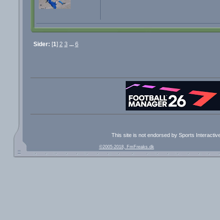
Sider:
[
1
]
2
3
...
6
This site is not endorsed by Sports Interacti
©2005-2018, FmFreaks.dk