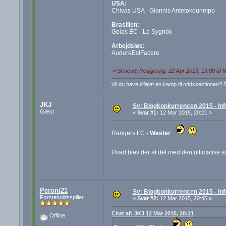
USA:
Chivas USA - Giannis Antetokounmpo
Brasilien:
Goias EC - Le Sygnok
Arbejdsløs:
AudereEstFacere
«
Seneste Redigering: 22 Apr 2015, 19:00 af 
Vil du have tilføjet en kamp til oddssektionen? 
JKJ
Sv: Blogkonkurrencen 2015 - Inf
Gæst
«
Svar #1:
12 Mar 2015, 20:21 »
Rangers FC -
Wester
Hvad blev der af det med den ultimative 
Peroni21
Sv: Blogkonkurrencen 2015 - Inf
Førsteholdsspiller
«
Svar #2:
12 Mar 2015, 20:45 »
Citat af: JKJ 12 Mar 2015, 20:21
Offline