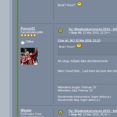
Brok? Hvor?
Peroni21
Sv: Blogkonkurrencen 2015 - Inf
Førsteholdsspiller
«
Svar #5:
12 Mar 2015, 21:24 »
Citat af: JKJ 12 Mar 2015, 21:23
Offline
Brok? Hvor?
Ah okay, måske ikke decideret brok.
Men i hvert fald... Lad ham da lave den b
Månedens bruger: Februar 15'
Månedens tråd: Februar 15'
Nuværende konkurrence: Ingen aktive p.t.
Nuværende blog: Ingen aktive p.t.
Wester
Sv: Blogkonkurrencen 2015 - Inf
FmFreaks Crew
«
Svar #6:
13 Mar 2015, 05:42 »