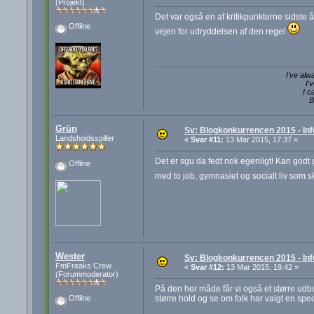
(Projekt)
Det var også en af kritikpunkterne sidste år
Offline
vejen for udryddelsen af den regel
I've alw
I'
I c
B
Grün
Sv: Blogkonkurrencen 2015 - Inf
Landsholdsspiller
«
Svar #11:
13 Mar 2015, 17:37 »
Det er sgu da fedt nok egenligt! Kan godt 
Offline
med to job, gymnasiet og socialt liv som sk
Wester
Sv: Blogkonkurrencen 2015 - Inf
FmFreaks Crew
«
Svar #12:
13 Mar 2015, 19:42 »
(Forummoderator)
På den her måde får vi også et større udbu
større hold og se om folk har valgt en spec
Offline