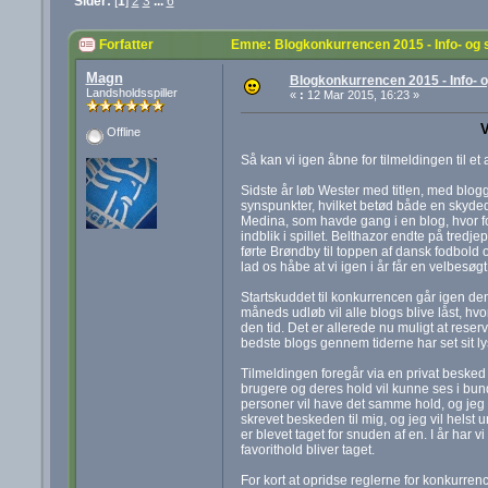
Sider:
[
1
]
2
3
...
6
Forfatter
Emne: Blogkonkurrencen 2015 - Info- og
Magn
Blogkonkurrencen 2015 - Info- 
Landsholdsspiller
«
:
12 Mar 2015, 16:23 »
V
Offline
Så kan vi igen åbne for tilmeldingen til e
Sidste år løb Wester med titlen, med blo
synspunkter, hvilket betød både en skydedø
Medina, som havde gang i en blog, hvor fo
indblik i spillet. Belthazor endte på tred
førte Brøndby til toppen af dansk fodbold
lad os håbe at vi igen i år får en velbesø
Startskuddet til konkurrencen går igen den 1
måneds udløb vil alle blogs blive låst, hv
den tid. Det er allerede nu muligt at reser
bedste blogs gennem tiderne har set sit ly
Tilmeldingen foregår via en privat besked 
brugere og deres hold vil kunne ses i bund
personer vil have det samme hold, og jeg ik
skrevet beskeden til mig, og jeg vil helst 
er blevet taget for snuden af en. I år har 
favorithold bliver taget.
For kort at opridse reglerne for konkurren