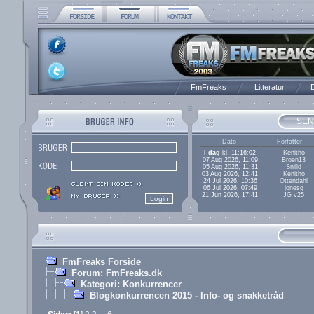
FmFreaks
Litteratur
D
SEN
Dato
Forfatter
I dag
kl. 11:16:02
Kenitho
07 Aug 2026, 11:09
Broen13
05 Aug 2026, 11:31
Snilld
03 Aug 2026, 12:41
Kenitho
24 Jul 2026, 10:36
Ottendahl
06 Jul 2026, 07:49
jonesg
21 Jun 2026, 17:41
JG v25
FmFreaks Forside
Forum: FmFreaks.dk
Kategori: Konkurrencer
Blogkonkurrencen 2015 - Info- og snakketråd