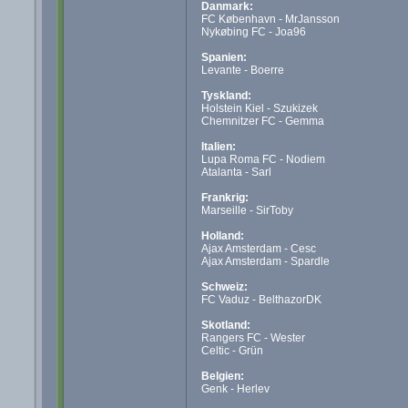
Danmark:
FC København - MrJansson
Nykøbing FC - Joa96
Spanien:
Levante - Boerre
Tyskland:
Holstein Kiel - Szukizek
Chemnitzer FC - Gemma
Italien:
Lupa Roma FC - Nodiem
Atalanta - Sarl
Frankrig:
Marseille - SirToby
Holland:
Ajax Amsterdam - Cesc
Ajax Amsterdam - Spardle
Schweiz:
FC Vaduz - BelthazorDK
Skotland:
Rangers FC - Wester
Celtic - Grün
Belgien:
Genk - Herlev