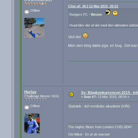
(Forummoderator)
Citat af: JKJ 12 Mar 2015, 20:21
Offline
Rangers FC -
Wester
Hvad blev der af det med den ultimative sids
Ved det
Men den blog døde pga. en bug.. Det kan j
Herlev
Sv: Blogkonkurrencen 2015 - Inf
Challenge Mester 2016
«
Svar #7:
13 Mar 2015, 08:04 »
Stabæk - det nordiske akademi (KIN)
Offline
The mighty Blues from London CHELSEA!!
Obi Mikel - En af de største!