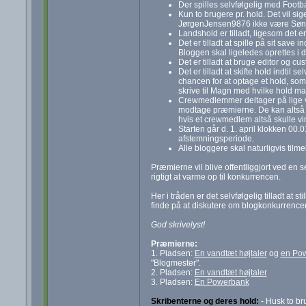
Der spilles selvfølgelig med Footb
Kun to brugere pr. hold. Det vil 
JørgenJensen9876 ikke være Sønder
Landshold er tilladt, ligesom det er 
Det er tilladt at spille på sit save
Bloggen skal ligeledes oprettes i d
Det er tilladt at bruge editor og c
Det er tilladt at skifte hold indtil 
chancen for at optage et hold, som 
skrive til Magn med hvilke hold man
Crewmedlemmer deltager på lige v
modtage præmierne. De kan altså 
hvis et crewmedlem altså skulle v
Starten går d. 1. april klokken 00.01
afstemningsperiode.
Alle bloggere skal naturligvis tilme
Præmierne vil blive offentliggjort ved en s
rigtigt at varme op til konkurrencen.
Her i tråden er det selvfølgelig tilladt at
finde på at diskutere om blogkonkurrence
God skrivelyst!
Præmierne:
1. Pladsen:
En vandtæt højtaler
og
en Po
"Blogmester".
2. Pladsen:
En vandtæt højtaler
3. Pladsen:
En Powerbank
Skribenterne og deres hold:
- Husk to br