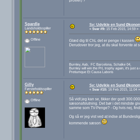
profiler) ?
Spardle
Sv: Udvikle en Sund Økonom
Landsholdsspiller
«
Svar #9:
15 Feb 2015, 14:59 »
Offline
Glæd dig til ChL det er penge i kassen
Derudover tror jeg, at du skal forvente at
Burnley, Aab, FC Barcelona, Schalke 04,
Burnley will win the PrL trophy again, it's just a
Pretiumque Et Causa Laboris
Gilly
Sv: Udvikle en Sund Økonom
Førsteholdsspiller
«
Svar #10:
16 Feb 2015, 11:04 »
Så vidt jeg kan se, tikker der godt 300.0
Offline
sæsonafslutning. Det bør i det mindste gi
samme som TV-Penge? - Og hvis nej, findes
Og så er jeg vist ved at indse at Bundes
kommende sæson