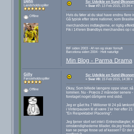
Dehli
Sv: Udvikle en Sund Økonom
Landsholdsspiller
«
Svar #7:
13 Feb 2015, 23:34 »
Hvis du føler at du skal have endnu flere i
Offline
Gå typisk efter store nationer, som Brasil
merchandices indtægterne, er rigtig effek
Fik i 14'eren Brøndbys merchandies op i o
BIF siden 2003 - Af ren og skær fornuft
Barcelona siden 2004 - Helt naturligt
Min Blog - Parma Drama
Gilly
Sv: Udvikle en Sund Økonom
Førsteholdsspiller
«
Svar #8:
15 Feb 2015, 14:38 »
Okay, Som billede længere oppe viser, så 
Offline
lommen. Nu - Præcis 2 måneder senere - er
foretaget noget dårligere end sidst.
Jeg er gået fra 7 Millioner til 24 på lønkon
i Vinterpausen til at være 1'er her efter 
"En Respektabel Placering".
Jeg tjener stort set intet i Entreindtægter
omstændighederne tillader, da jeg trods alt
kan se penge fosse ud af kassen? Er der