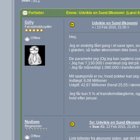
Sider:
[
1
]
2
Forfatter
Emne: Udvikle en Sund Økonomi (Læst 9
Gilly
Udvikle en Sund Økonomi
Førsteholdsspiller
«
:
13 Feb 2015, 21:05 »
Hey,
Offline
Jeg er endelig fået gang i et save igen, s
i glæden, så halter økonomien ikke bare, d
De parametre jeg (Og jeg kan sagtens overs
- Jeg har 7.130.000 i overskud (og det på 
- Jeg får månedligt 1.080.000 i transferaf
Mit spørgsmål er nu; hvad pokker kan jeg
Indtægt: 6,08 Millioner
Udgift: 42,67 Millioner (heraf 25,55 i lønni
Jeg får kun 5 % af transferindtægterne, og n
hold efter januar..
Nodiem
Sv: Udvikle en Sund Økonom
Blogmester
«
Svar #1:
13 Feb 2015, 21:26 »
Offline
Link billeder fra økonomi siden, gør det l