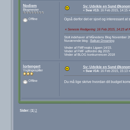
Nodiem
Sv: Udvikle en Sund Økonom
Blogmester
«
Svar #13:
16 Feb 2015, 14:15 
Også derfor det er sjovt og interessant at
Offline
«
Seneste Redigering: 16 Feb 2015, 14:23 af
Stolt indehaver af Månedens Blog November 2
Nuværende blog :
Balkan Dreaming
Vinder af FMFreaks Ligaen 14/15.
Vinder af FMF udfordre dig 2015
Vinder af BLOG konkurrencen 2018
lortengert
Sv: Udvikle en Sund Økonom
Ynglingespiller
«
Svar #14:
16 Feb 2015, 15:13 
Offline
Du må lige skrive hvordan dit budget ko
Sider:
[
1
]
2