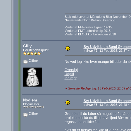
Stolt indehaver af Månedens Blog November 2
Nuværende blog :
Balkan Dreaming
Vinder af FMFreaks Ligaen 14/15.
Vinder af FMF udfordre dig 2015
Vinder af BLOG konkurrencen 2018
Gilly
Sv: Udvikle en Sund Økonom
Førsteholdsspiller
«
Svar #2:
13 Feb 2015, 21:37 »
Offline
Nu ved jeg ikke hvor mange billeder du sk
Oversigt
Udgift
Indtægt
«
Seneste Redigering: 13 Feb 2015, 21:39 af G
Nodiem
Sv: Udvikle en Sund Økonom
Blogmester
«
Svar #3:
13 Feb 2015, 21:48 »
Grunden til du taber så meget de 2 måneder 
Offline
projekteret står du til at have tjent 80+ 
regnskabet er ikke flot..
hvis du er nervøs for ikke at kunne lave e