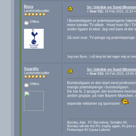
Boxx
Sv: Udvikle en Sund Økonom
Landsholdsspiller
«
Svar #11:
16 Feb 2015, 11:23 »
I Bundesligaen er præmiepengene højere e
Offline
mere lukrativ TV-aftale. Hvad man får i T
under ligaen et sted. Jeg ved bare at der 
Så som svar: TV-penge og præmiepenge 
Jeg kan flyve.. i så lang tid det tager mig at ra
Spardle
Sv: Udvikle en Sund Økonom
Landsholdsspiller
«
Svar #12:
16 Feb 2015, 14:03 
Bundesligaen er den klart mest professione
Offline
mange præmiepenge i bundesligaen.
De har fx. 2 grupper, der kordinere hvord
anden gruppe, på nær Bayern Munchen, da
seperate reklamer og sponsorer
Burnley, Aab, FC Barcelona, Schalke 04,
Burnley will win the PrL trophy again, it's just a
Pretiumque Et Causa Laboris