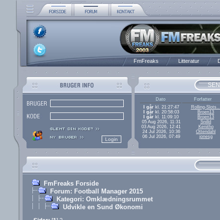
FmFreaks
Litteratur
D
SEN
Dato
Forfatter
I går
kl. 21:27:47
Rolling-Slots..
I går
kl. 20:58:03
Broen13
I går
kl. 11:09:10
Broen13
05 Aug 2026, 11:31
Snilld
03 Aug 2026, 12:41
Kenitho
24 Jul 2026, 10:36
Ottendahl
06 Jul 2026, 07:49
jonesg
FmFreaks Forside
Forum: Football Manager 2015
Kategori: Omklædningsrummet
Udvikle en Sund Økonomi