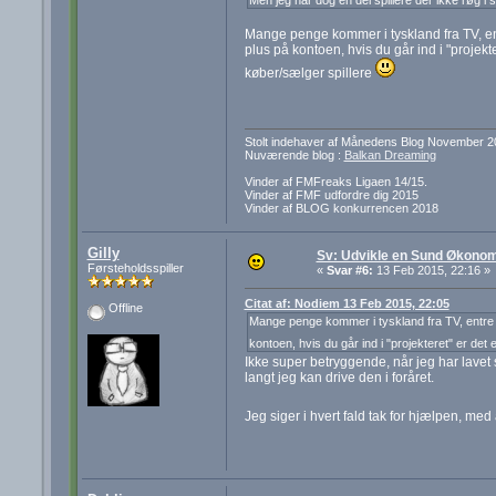
Mange penge kommer i tyskland fra TV, ent
plus på kontoen, hvis du går ind i "projekte
køber/sælger spillere
Stolt indehaver af Månedens Blog November 2
Nuværende blog :
Balkan Dreaming
Vinder af FMFreaks Ligaen 14/15.
Vinder af FMF udfordre dig 2015
Vinder af BLOG konkurrencen 2018
Gilly
Sv: Udvikle en Sund Økonom
Førsteholdsspiller
«
Svar #6:
13 Feb 2015, 22:16 »
Citat af: Nodiem 13 Feb 2015, 22:05
Offline
Mange penge kommer i tyskland fra TV, entre o
kontoen, hvis du går ind i "projekteret" er det
Ikke super betryggende, når jeg har lave
langt jeg kan drive den i foråret.
Jeg siger i hvert fald tak for hjælpen, med