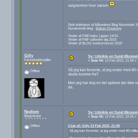
salgsemner hvor sæson
Stolt indehaver af Månedens Blog November 2
Nuværende blog :
Balkan Dreaming
Vinder af FMFreaks Ligaen 14/15.
Vinder af FMF udfordre dig 2015
Vinder af BLOG konkurrencen 2018
Gilly
Sv: Udvikle en Sund Økonom
Førsteholdsspiller
«
Svar #4:
13 Feb 2015, 21:59 »
Så jeg kan forvente, at jeg ender med 80
Offline
skulle komme fra?
Men jeg har dog en del spillere der ikke 
da..
Nodiem
Sv: Udvikle en Sund Økonom
Blogmester
«
Svar #5:
13 Feb 2015, 22:05 »
Citat af: Gilly 13 Feb 2015, 21:59
Offline
Så jeg kan forvente, at jeg ender med 80 mill
Men jeg har dog en del spillere der ikke røg i