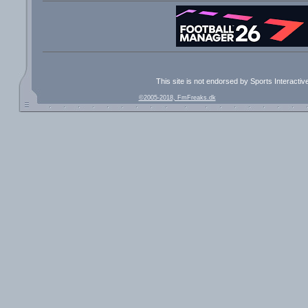
This site is not endorsed by Sports Interacti
©2005-2018, FmFreaks.dk