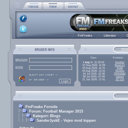
FmFreaks
Litteratur
D
SEN
Dato
Forfatter
I dag
kl. 11:16:02
Kenitho
07 Aug 2026, 11:09
Broen13
05 Aug 2026, 11:31
Snilld
03 Aug 2026, 12:41
Kenitho
24 Jul 2026, 10:36
Ottendahl
06 Jul 2026, 07:49
jonesg
21 Jun 2026, 17:41
JG v25
FmFreaks Forside
Forum: Football Manager 2015
Kategori: Blogs
SønderJyskE - Vejen mod toppen