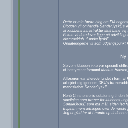
Dette er min første blog om FM nogensin
Bloggen vil omhandle SønderJyskE's ev
af klubbens infrastruktur skal bane ve
Fokus vil derudover ligge på udviklingen
drømmeklub, SønderJyskE.
Opdateringerne vil som udgangspunkt
Ny 
Selvom klubben ikke var specielt uti
af bestyrelsesformand
Markus Hansen
Afløseren var allerede fundet i form af
arbejdet sig igennem DBU's træneruddann
mandskabet SønderJyskE.
René Christensen's udtaler sig til den
sidelinjen som træner for klubbens ung
SønderJyskE som mit mål, siden jeg før
trupsammensætningen over de næste pa
Jeg er glad for at I mødte op til denne