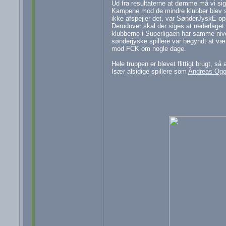
Ud fra resultaterne at dømme må vi sig
Kampene mod de mindre klubber blev so
ikke afspejler det, var SønderJyskE op
Derudover skal der siges at nederlag
klubberne i Superligaen har samme niv
sønderjyske spillere var begyndt at væ
mod FCK om nogle dage.
Hele truppen er blevet flittigt brugt, s
Især alsidige spillere som
Andreas Og