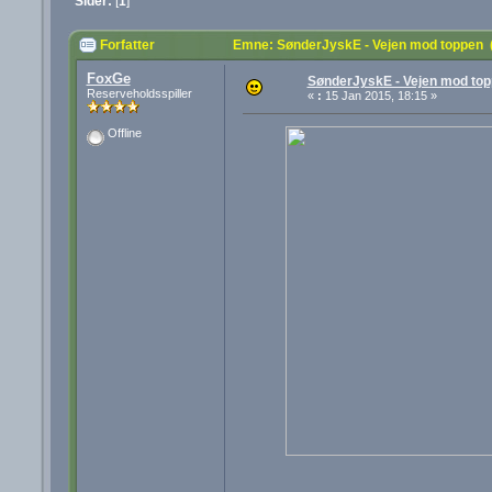
Sider:
[
1
]
Forfatter
Emne: SønderJyskE - Vejen mod toppen 
FoxGe
SønderJyskE - Vejen mod to
Reserveholdsspiller
«
:
15 Jan 2015, 18:15 »
Offline