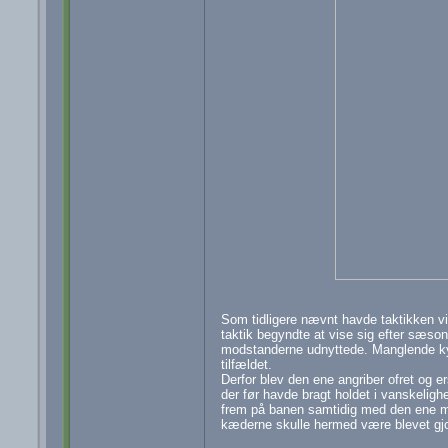
Som tidligere nævnt havde taktikken v
taktik begyndte at vise sig efter sæson
modstanderne udnyttede. Manglende kyni
tilfældet.
Derfor blev den ene angriber ofret og er
der før havde bragt holdet i vanskelighe
frem på banen samtidig med den ene mid
kæderne skulle hermed være blevet gjor