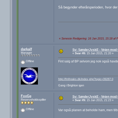
Så begynder efterårsperioden, hvor der
«
Seneste Redigering: 16 Jan 2015, 15:18 af
darkalf
Sv: SønderJyskE - Vejen mod 
Manager
«
Svar #8:
15 Jan 2015, 21:20 »
Fint salg af BP selvom jeg nok også havd
Offline
http://fmfreaks.dk/index.php?topic=39287.0
Gang i Brighton igen
FoxGe
Sv: SønderJyskE - Vejen mod 
Reserveholdsspiller
«
Svar #9:
15 Jan 2015, 21:23 »
Offline
Var også planen at beholde ham, men til