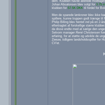
dem. Klubben havde allerede modtaget 
Johan Absalonsen blev solgt for
3.75 
klubben for
57.5K DKK
til fordel for Bo
Men de sparede lønkroner blev ikke bare
spillere, kunne truppen godt trænge til 
Philip Billing blev hentet ind på en 2-å
eftertragtet af forskellige større klub
da disse endte med at sælge den unge 
Selvom manager
René Christensen
for
erfaring, for at støtte og udvikle de u
Zeeuw, tidligere landsholdsspiller for
CV'et.
K