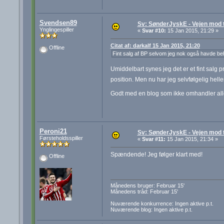
Svendsen89
Sv: SønderJyskE - Vejen mod 
Ynglingespiller
«
Svar #10:
15 Jan 2015, 21:29 »
Citat af: darkalf 15 Jan 2015, 21:20
Offline
Fint salg af BP selvom jeg nok også havde beh
Umiddelbart synes jeg det er et fint salg pri
position. Men nu har jeg selvfølgelig hel
Godt med en blog som ikke omhandler alle 
Peroni21
Sv: SønderJyskE - Vejen mod 
Førsteholdsspiller
«
Svar #11:
15 Jan 2015, 21:34 »
Spændende! Jeg følger klart med!
Offline
Månedens bruger: Februar 15'
Månedens tråd: Februar 15'
Nuværende konkurrence: Ingen aktive p.t.
Nuværende blog: Ingen aktive p.t.