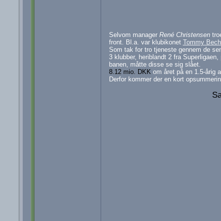
Selvom manager
René Christensen
tro
front. Bl.a. var klubikonet
Tommy Bec
Som tak for tro tjeneste gennem de sene
3 klubber, heriblandt 2 fra Superligae
banen, måtte disse se sig slået.
8.12 mio. DKK
om året på en 1.5-årig a
Derfor kommer der en kort opsummering
Sa