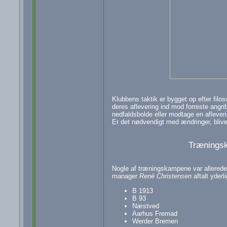
Klubbens taktik er bygget op efter filo
deres aflevering ind mod forreste angr
nedfaldsbolde eller modtage en aflevering
Er det nødvendigt med ændringer, bliv
Træningsk
Nogle af træningskampene var allerede
manager
René Christensen
aftalt yderl
B 1913
B 93
Næstved
Aarhus Fremad
Werder Bremen