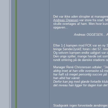
Det var ikke uden skrupler at managere
Andreas Oggesen
var store fra start.
skulle overtages af ham. Men hvor kunn
opgaven...
Andreas OGGESEN... A
Efter 1-1 kampen mod FCK var en ny SE-
bringe SønderJyskE foran i det 57. min
Og selvom kampen endte uafgjort var d
Den unge spiller, mange havde set som
rundt omkring på de danske stadions o
Manager René Christensen udtaler:
"Je
aldrig troet at han ville overraske så
har haft så meget personlig succes på
han altid har været.
Derfor kan jeg med glæde fortælle klu
det niveau han ligger for dagen kan d
Stadigvæk ingen forventede ændringer