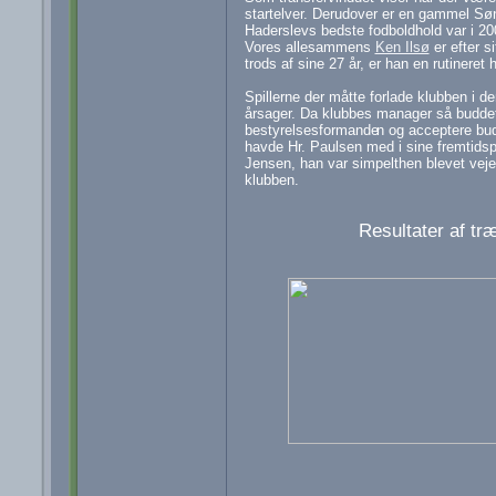
startelver. Derudover er en gammel Sønd
Haderslevs bedste fodboldhold var i 2
Vores allesammens
Ken Ilsø
er efter s
trods af sine 27 år, er han en rutineret 
Spillerne der måtte forlade klubben i 
årsager. Da klubbes manager så budde
bestyrelsesformande
n og acceptere bud
havde Hr. Paulsen med i sine fremtidsp
Jensen, han var simpelthen blevet vejet
klubben.
Resultater af t