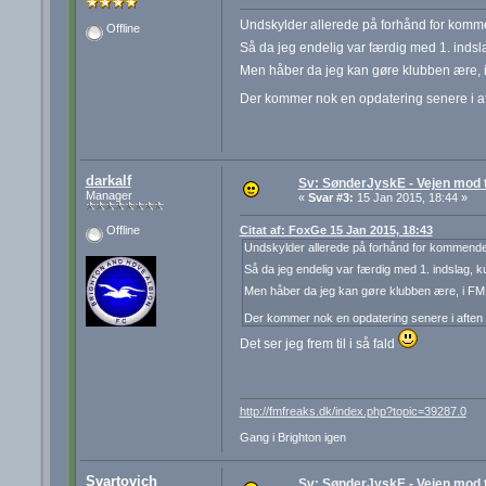
Undskylder allerede på forhånd for kommen
Offline
Så da jeg endelig var færdig med 1. indsl
Men håber da jeg kan gøre klubben ære, i
Der kommer nok en opdatering senere i 
darkalf
Sv: SønderJyskE - Vejen mod 
Manager
«
Svar #3:
15 Jan 2015, 18:44 »
Citat af: FoxGe 15 Jan 2015, 18:43
Offline
Undskylder allerede på forhånd for kommende s
Så da jeg endelig var færdig med 1. indslag, 
Men håber da jeg kan gøre klubben ære, i FM1
Der kommer nok en opdatering senere i afte
Det ser jeg frem til i så fald
http://fmfreaks.dk/index.php?topic=39287.0
Gang i Brighton igen
Svartovich
Sv: SønderJyskE - Vejen mod 