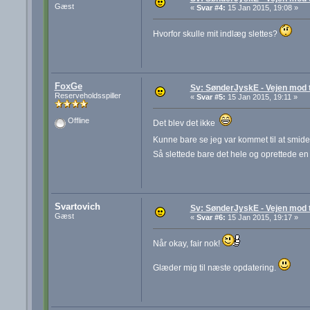
Gæst
«
Svar #4:
15 Jan 2015, 19:08 »
Hvorfor skulle mit indlæg slettes?
FoxGe
Sv: SønderJyskE - Vejen mod 
Reserveholdsspiller
«
Svar #5:
15 Jan 2015, 19:11 »
Offline
Det blev det ikke
Kunne bare se jeg var kommet til at smid
Så slettede bare det hele og oprettede en
Svartovich
Sv: SønderJyskE - Vejen mod 
Gæst
«
Svar #6:
15 Jan 2015, 19:17 »
Når okay, fair nok!
Glæder mig til næste opdatering.