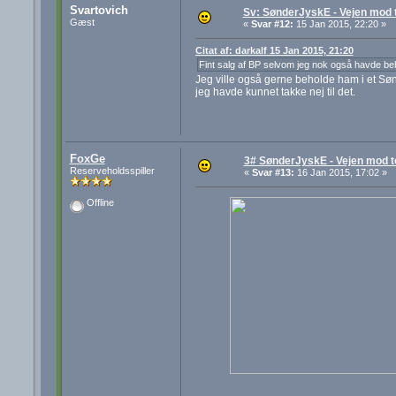
Svartovich
Sv: SønderJyskE - Vejen mod 
Gæst
«
Svar #12:
15 Jan 2015, 22:20 »
Citat af: darkalf 15 Jan 2015, 21:20
Fint salg af BP selvom jeg nok også havde beh
Jeg ville også gerne beholde ham i et Sønd
jeg havde kunnet takke nej til det.
FoxGe
3# SønderJyskE - Vejen mod 
Reserveholdsspiller
«
Svar #13:
16 Jan 2015, 17:02 »
Offline