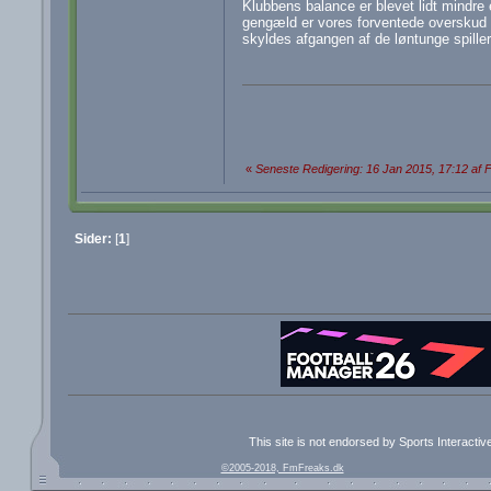
Klubbens balance er blevet lidt mindre 
gengæld er vores forventede overskud 
skyldes afgangen af de løntunge spiller
«
Seneste Redigering: 16 Jan 2015, 17:12 af
Sider:
[
1
]
This site is not endorsed by Sports Interacti
©2005-2018, FmFreaks.dk