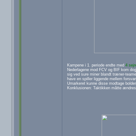
Kampene i 1. periode endte med
4 sejr
Nederlagene mod FCV og BIF kom dog ef
sig ved sure miner blandt træner-team
have en spiller liggende mellem forsva
Umarkeret kunne disse modtage bolden 
Konklusionen: Taktikken måtte ændres!