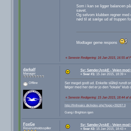
Som i kan se ligger balancen på
savet.
Og selvom klubben regner med 
nød til at sælge ud af truppen f
Modtager gerne respons
«
Seneste Redigering: 16 Jan 2015, 16:55 af
darkalf
Sv: SønderJyskE - Vejen mod 
Manager
«
Svar #1:
15 Jan 2015, 18:39 »
Ser meget godt ud. Enkelte slåfejl rundt 
Offline
følger med her det er jo den "lokale" klub 
«
Seneste Redigering: 15 Jan 2015, 18:44 af d
http://fmfreaks.dk/index.php?topic=39287.0
Gang i Brighton igen
FoxGe
Sv: SønderJyskE - Vejen mod 
Reserveholdsspiller
«
Svar #2:
15 Jan 2015, 18:43 »