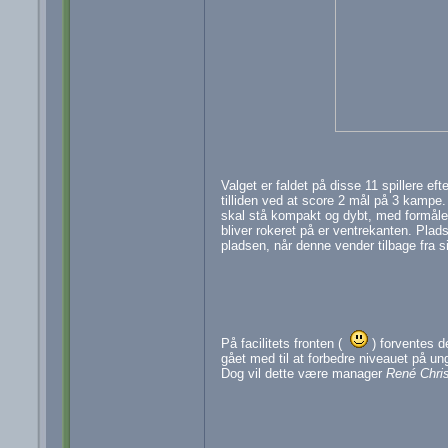
Valget er faldet på disse 11 spillere e
tilliden ved at score 2 mål på 3 kampe.
skal stå kompakt og dybt, med formål
bliver rokeret på er ventrekanten. Plad
pladsen, når denne vender tilbage fra s
På facilitets fronten (
) forventes d
gået med til at forbedre niveauet på 
Dog vil dette være manager
René Chris