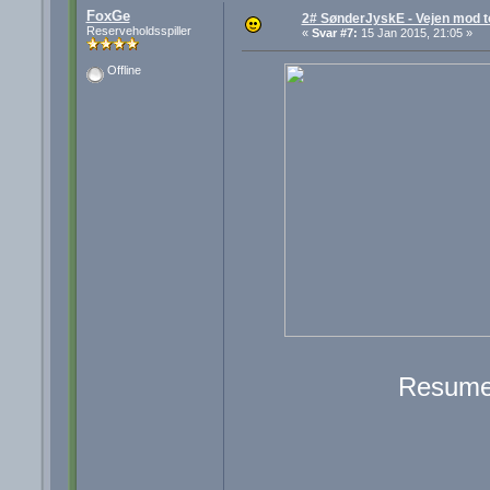
FoxGe
2# SønderJyskE - Vejen mod 
Reserveholdsspiller
«
Svar #7:
15 Jan 2015, 21:05 »
Offline
Resume 