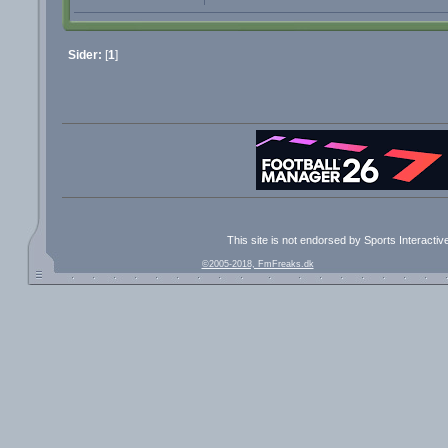
Sider:
[
1
]
This site is not endorsed by Sports Interacti
©2005-2018, FmFreaks.dk