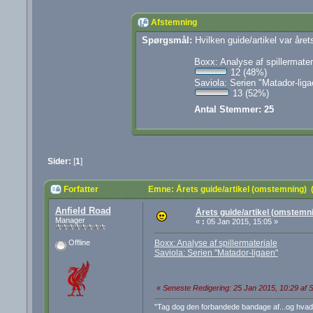
Afstemning
Spørgsmål:
Hvilken guide/artikel var åre
Boxx: Analyse af spillermater
12 (48%)
Saviola: Serien "Matador-liga
13 (52%)
Antal Stemmer: 25
Sider:
[
1
]
Forfatter
Emne: Årets guide/artikel (omstemning) 
Anfield Road
Årets guide/artikel (omstemn
Manager
«
:
05 Jan 2015, 15:05 »
Boxx: Analyse af spillermateriale
Offline
Saviola: Serien "Matador-ligaen"
«
Seneste Redigering: 25 Jan 2015, 10:29 af S
"Tag dog den forbandede bandage af...og hva