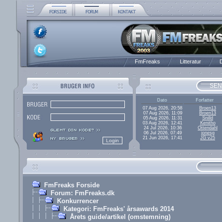
FmFreaks
Litteratur
D
SEN
Dato
Forfatter
07 Aug 2026, 20:58
Broen13
07 Aug 2026, 11:09
Broen13
05 Aug 2026, 11:31
Snilld
03 Aug 2026, 12:41
Kenitho
24 Jul 2026, 10:36
Ottendahl
06 Jul 2026, 07:49
jonesg
21 Jun 2026, 17:41
JG v25
FmFreaks Forside
Forum: FmFreaks.dk
Konkurrencer
Kategori: FmFreaks' årsawards 2014
Årets guide/artikel (omstemning)