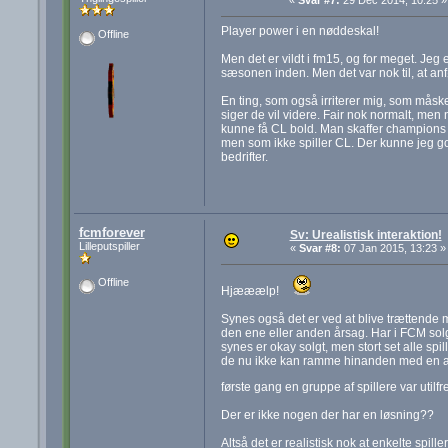
«
Svar #7:
29 Dec 2014, 10:25 »
Player power i en nøddeskal!
Offline
Men det er vildt i fm15, og for meget. Jeg 
sæsonen inden. Men det var nok til, at anfø
En ting, som også irriterer mig, som måske
siger de vil videre. Fair nok normalt, me
kunne få CL bold. Man skaffer champions le
men som ikke spiller CL. Der kunne jeg g
bedrifter.
fcmforever
Sv: Urealistisk interaktion!
Lilleputspiller
«
Svar #8:
07 Jan 2015, 13:23 »
Offline
Hjææælp!
Synes også det er ved at blive trættende 
den ene eller anden årsag. Har i FCM solgt
synes er okay solgt, men stort set alle spi
de nu ikke kan ramme hinanden med en afl
første gang en gruppe af spillere var utilf
Der er ikke nogen der har en løsning??
Altså det er realistisk nok at enkelte spill