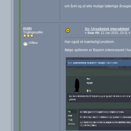
om året og af alle mulige latterlige årsag
matv
Sv: Urealistisk interaktion!
Ynglingespiller
«
Svar #9:
12 Jan 2015, 23:11 »
Har også et mærkeligt problem.
Offline
Ifølge spilleren er Bayern interesseret i h