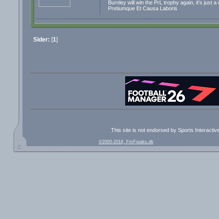
Burnley will win the PrL trophy again, it's just a
Pretiumque Et Causa Laboris
Sider:
[
1
]
This site is not endorsed by Sports Interacti
©2005-2018, FmFreaks.dk