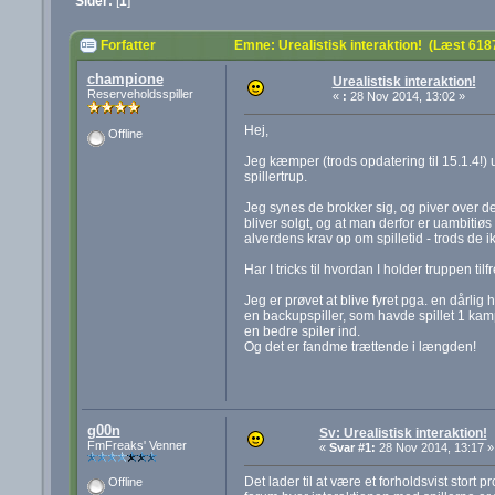
Sider:
[
1
]
Forfatter
Emne: Urealistisk interaktion! (Læst 618
champione
Urealistisk interaktion!
Reserveholdsspiller
«
:
28 Nov 2014, 13:02 »
Hej,
Offline
Jeg kæmper (trods opdatering til 15.1.4!) u
spillertrup.
Jeg synes de brokker sig, og piver over de 
bliver solgt, og at man derfor er uambitiøs
alverdens krav op om spilletid - trods de 
Har I tricks til hvordan I holder truppen ti
Jeg er prøvet at blive fyret pga. en dårlig 
en backupspiller, som havde spillet 1 ka
en bedre spiler ind.
Og det er fandme trættende i længden!
g00n
Sv: Urealistisk interaktion!
FmFreaks' Venner
«
Svar #1:
28 Nov 2014, 13:17 »
Det lader til at være et forholdsvist stort 
Offline