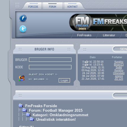
FmFreaks
Litteratur
D
SEN
Dato
Forfatter
I går
kl. 22:50:16
Kenitho
I går
kl. 13:23:41
Broen13
05 Aug 2026, 11:31
Snilld
03 Aug 2026, 12:41
Kenitho
24 Jul 2026, 10:36
Ottendahl
06 Jul 2026, 07:49
jonesg
21 Jun 2026, 17:41
JG v25
FmFreaks Forside
Forum: Football Manager 2015
Kategori: Omklædningsrummet
Urealistisk interaktion!