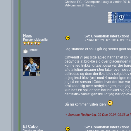
Chelsea FC - Champions League vinder 2011/
Velkommen til Hazard.
Nees
Sv: Urealistisk interaktion!
Førsteholdsspiller
«
Svar #6:
29 Dec 2014, 09:32 »
Jeg startede et spil i går og sidder godt n
Offline
Omvendt vil jeg sige at jeg har haft et spil
begyndte at brokke sig over placeringen (
kunne jeg trykke fortsæt også var der bar
af ufattelige årsager (Jeg fatter overhoved
utilfredse og dem der ikke blev solgt blev 
at jeg først blev fyret med 4 runder igen 
jeg så en sæson i Odder hvor der kun var a
brokkede sig over nedrykningen, men jeg 
kun haft en spiller som har brokket sig og 
det faktisk været ganske lidt jeg har opleve
Så nu kommer lysten igen
«
Seneste Redigering: 29 Dec 2014, 09:33 af
El Cubo
Sv: Urealistisk interaktion!
Ynglingespiller