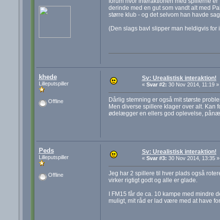
forum hvor interaktionen med spillerne er fu
derinde med en gut som vandt alt med Palmei
større klub - og det selvom han havde sagt 
(Den slags bavl slipper man heldigvis for i
khede
Sv: Urealistisk interaktion!
Lilleputspiller
«
Svar #2:
30 Nov 2014, 11:19 »
Dårlig stemning er også mit største problem
Offline
Men diverse spillere klager over alt. Kan f
ødelægger en ellers god oplevelse, pånæ
Peds
Sv: Urealistisk interaktion!
Lilleputspiller
«
Svar #3:
30 Nov 2014, 13:35 »
Jeg har 2 spillere til hver plads også rot
Offline
virker rigtigt godt og alle er glade.
I FM15 får de ca. 10 kampe med mindre de
muligt, mit råd er lad være med at have fo