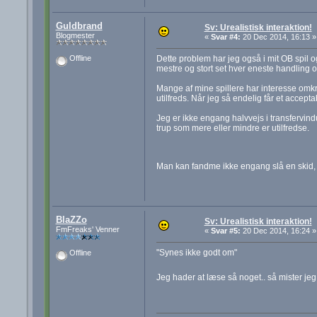
Guldbrand
Sv: Urealistisk interaktion!
Blogmester
«
Svar #4:
20 Dec 2014, 16:13 »
Dette problem har jeg også i mit OB spil o
Offline
mestre og stort set hver eneste handling o
Mange af mine spillere har interesse omkri
utilfreds. Når jeg så endelig får et accepta
Jeg er ikke engang halvvejs i transfervind
trup som mere eller mindre er utilfredse.
Man kan fandme ikke engang slå en skid, 
BlaZZo
Sv: Urealistisk interaktion!
FmFreaks' Venner
«
Svar #5:
20 Dec 2014, 16:24 »
"Synes ikke godt om"
Offline
Jeg hader at læse så noget.. så mister jeg h