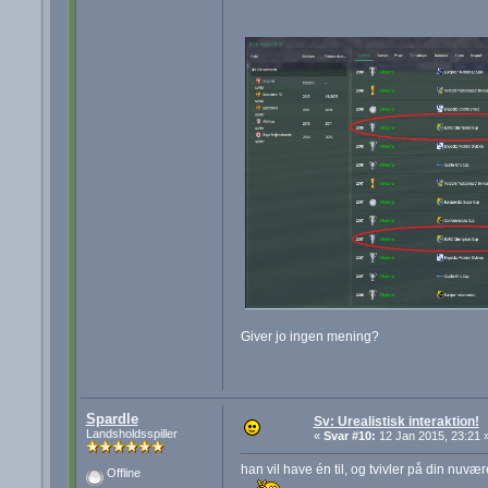
Giver jo ingen mening?
Spardle
Sv: Urealistisk interaktion!
Landsholdsspiller
«
Svar #10:
12 Jan 2015, 23:21 
han vil have én til, og tvivler på din nuv
Offline