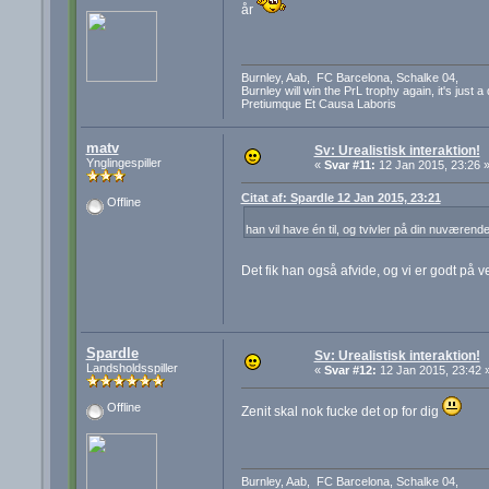
år
Burnley, Aab, FC Barcelona, Schalke 04,
Burnley will win the PrL trophy again, it's just a
Pretiumque Et Causa Laboris
matv
Sv: Urealistisk interaktion!
Ynglingespiller
«
Svar #11:
12 Jan 2015, 23:26 
Citat af: Spardle 12 Jan 2015, 23:21
Offline
han vil have én til, og tvivler på din nuværen
Det fik han også afvide, og vi er godt på v
Spardle
Sv: Urealistisk interaktion!
Landsholdsspiller
«
Svar #12:
12 Jan 2015, 23:42 
Offline
Zenit skal nok fucke det op for dig
Burnley, Aab, FC Barcelona, Schalke 04,