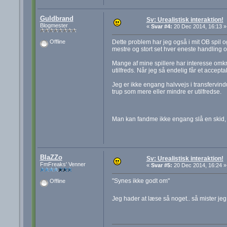
Guldbrand
Sv: Urealistisk interaktion!
Blogmester
«
Svar #4:
20 Dec 2014, 16:13 »
Dette problem har jeg også i mit OB spil o
Offline
mestre og stort set hver eneste handling o
Mange af mine spillere har interesse omkri
utilfreds. Når jeg så endelig får et accepta
Jeg er ikke engang halvvejs i transfervind
trup som mere eller mindre er utilfredse.
Man kan fandme ikke engang slå en skid, 
BlaZZo
Sv: Urealistisk interaktion!
FmFreaks' Venner
«
Svar #5:
20 Dec 2014, 16:24 »
"Synes ikke godt om"
Offline
Jeg hader at læse så noget.. så mister jeg h