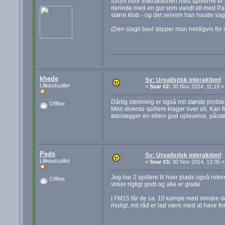
forum hvor interaktionen med spillerne er fu
derinde med en gut som vandt alt med Palmei
større klub - og det selvom han havde sagt 
(Den slags bavl slipper man heldigvis for i
khede
Sv: Urealistisk interaktion!
Lilleputspiller
«
Svar #2:
30 Nov 2014, 11:19 »
Dårlig stemning er også mit største problem
Offline
Men diverse spillere klager over alt. Kan f
ødelægger en ellers god oplevelse, pånæ
Peds
Sv: Urealistisk interaktion!
Lilleputspiller
«
Svar #3:
30 Nov 2014, 13:35 »
Jeg har 2 spillere til hver plads også rot
Offline
virker rigtigt godt og alle er glade.
I FM15 får de ca. 10 kampe med mindre de
muligt, mit råd er lad være med at have fo