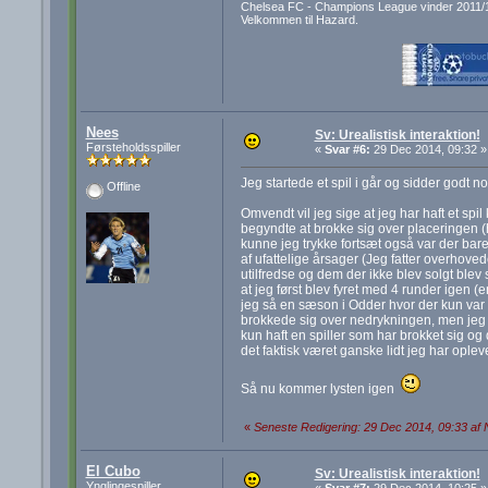
Chelsea FC - Champions League vinder 2011/
Velkommen til Hazard.
Nees
Sv: Urealistisk interaktion!
Førsteholdsspiller
«
Svar #6:
29 Dec 2014, 09:32 »
Jeg startede et spil i går og sidder godt n
Offline
Omvendt vil jeg sige at jeg har haft et spil
begyndte at brokke sig over placeringen (
kunne jeg trykke fortsæt også var der bar
af ufattelige årsager (Jeg fatter overhoved
utilfredse og dem der ikke blev solgt blev 
at jeg først blev fyret med 4 runder igen 
jeg så en sæson i Odder hvor der kun var a
brokkede sig over nedrykningen, men jeg 
kun haft en spiller som har brokket sig og 
det faktisk været ganske lidt jeg har opleve
Så nu kommer lysten igen
«
Seneste Redigering: 29 Dec 2014, 09:33 af
El Cubo
Sv: Urealistisk interaktion!
Ynglingespiller