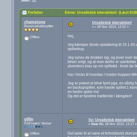
Sider:
[
1
]
Forfatter
Emne: Urealistisk interaktion! (Læst 618
champione
Urealistisk interaktion!
Reserveholdsspiller
«
:
28 Nov 2014, 13:02 »
Hej,
Offline
Jeg kæmper (trods opdatering til 15.1.4!) u
spillertrup.
Jeg synes de brokker sig, og piver over de 
bliver solgt, og at man derfor er uambitiøs
alverdens krav op om spilletid - trods de 
Har I tricks til hvordan I holder truppen ti
Jeg er prøvet at blive fyret pga. en dårlig 
en backupspiller, som havde spillet 1 ka
en bedre spiler ind.
Og det er fandme trættende i længden!
g00n
Sv: Urealistisk interaktion!
FmFreaks' Venner
«
Svar #1:
28 Nov 2014, 13:17 »
Det lader til at være et forholdsvist stort 
Offline