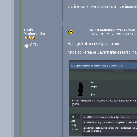
om året og af alle mulige latterlige årsag
matv
Sv: Urealistisk interaktion!
Ynglingespiller
«
Svar #9:
12 Jan 2015, 23:11 »
Har også et mærkeligt problem.
Offline
Ifølge spilleren er Bayern interesseret i h