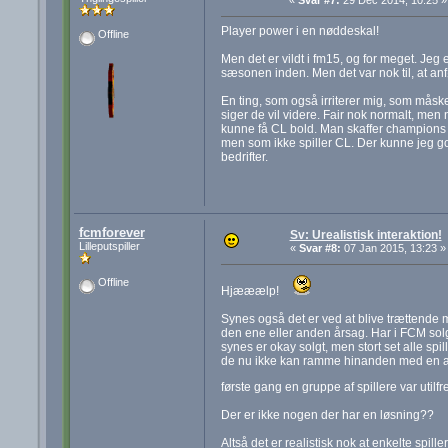
«
Svar #7:
29 Dec 2014, 10:25 »
Player power i en nøddeskal!
Offline
Men det er vildt i fm15, og for meget. Jeg 
sæsonen inden. Men det var nok til, at anfø
En ting, som også irriterer mig, som måske
siger de vil videre. Fair nok normalt, me
kunne få CL bold. Man skaffer champions le
men som ikke spiller CL. Der kunne jeg g
bedrifter.
fcmforever
Sv: Urealistisk interaktion!
Lilleputspiller
«
Svar #8:
07 Jan 2015, 13:23 »
Offline
Hjææælp!
Synes også det er ved at blive trættende 
den ene eller anden årsag. Har i FCM solgt
synes er okay solgt, men stort set alle spi
de nu ikke kan ramme hinanden med en afl
første gang en gruppe af spillere var utilf
Der er ikke nogen der har en løsning??
Altså det er realistisk nok at enkelte spill