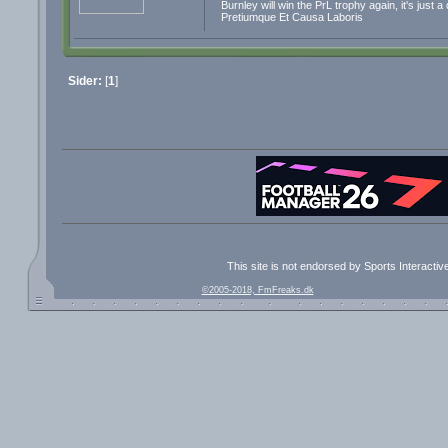
Burnley will win the PrL trophy again, it's just a
Pretiumque Et Causa Laboris
Sider:
[
1
]
This site is not endorsed by Sports Interacti
©2005-2018, FmFreaks.dk