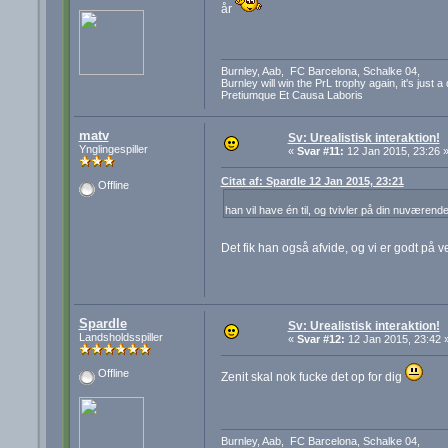
år
Burnley, Aab, FC Barcelona, Schalke 04,
Burnley will win the PrL trophy again, it's just a
Pretiumque Et Causa Laboris
matv
Sv: Urealistisk interaktion!
Ynglingespiller
«
Svar #11:
12 Jan 2015, 23:26 
Citat af: Spardle 12 Jan 2015, 23:21
Offline
han vil have én til, og tvivler på din nuværen
Det fik han også afvide, og vi er godt på v
Spardle
Sv: Urealistisk interaktion!
Landsholdsspiller
«
Svar #12:
12 Jan 2015, 23:42 
Offline
Zenit skal nok fucke det op for dig
Burnley, Aab, FC Barcelona, Schalke 04,