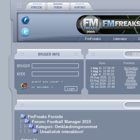
FmFreaks
Litteratur
D
SEN
Dato
Forfatter
I dag
kl. 17:26:29
Gichardtox
I dag
kl. 11:09:10
Broen13
I går
kl. 22:50:16
Kenitho
05 Aug 2026, 11:31
Snilld
03 Aug 2026, 12:41
Kenitho
24 Jul 2026, 10:36
Ottendahl
06 Jul 2026, 07:49
jonesg
FmFreaks Forside
Forum: Football Manager 2015
Kategori: Omklædningsrummet
Urealistisk interaktion!