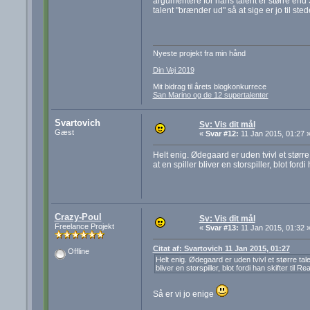
argumentere for hans talent er større end S
talent "brænder ud" så at sige er jo til sted
Nyeste projekt fra min hånd
Din Vej 2019
Mit bidrag til årets blogkonkurrece
San Marino og de 12 supertalenter
Svartovich
Sv: Vis dit mål
Gæst
«
Svar #12:
11 Jan 2015, 01:27 
Helt enig. Ødegaard er uden tvivl et størr
at en spiller bliver en storspiller, blot for
Crazy-Poul
Sv: Vis dit mål
Freelance Projekt
«
Svar #13:
11 Jan 2015, 01:32 
Citat af: Svartovich 11 Jan 2015, 01:27
Offline
Helt enig. Ødegaard er uden tvivl et større ta
bliver en storspiller, blot fordi han skifter til
Så er vi jo enige