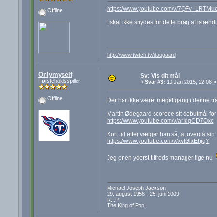
https://www.youtube.com/v/7QFv_LRTM
Offline
I skal ikke snydes for dette brag af islænd
http://www.twitch.tv/daugaard
Onlymyself
Sv: Vis dit mål
Førsteholdsspiller
«
Svar #3:
10 Jan 2015, 22:08 »
Offline
Der har ikke været meget gang i denne trå
Martin Ødegaard scorede sit debutmål for 
https://www.youtube.com/v/arIdqCD7Oxc
Kort tid efter vælger han så, at overgå si
https://www.youtube.com/v/xvtGlxEhjqY
Jeg er en yderst tilfreds manager lige nu
Michael Joseph Jackson
29. august 1958 - 25. juni 2009
R.I.P.
The King of Pop!