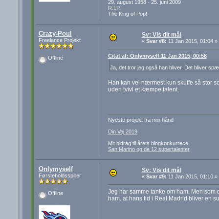
29. august 1958 - 25. juni 2009
R.I.P.
The King of Pop!
Crazy-Poul
Sv: Vis dit mål
Freelance Projekt
«
Svar #8:
11 Jan 2015, 01:04 »
Citat af: Onlymyself 11 Jan 2015, 00:58
Offline
Ja, det tror jeg også han bliver. Det bliver s
Han kan vel nærmest kun skuffe så stor so
uden tvivl et kæmpe talent.
Nyeste projekt fra min hånd
Din Vej 2019
Mit bidrag til årets blogkonkurrece
San Marino og de 12 supertalenter
Onlymyself
Sv: Vis dit mål
Førsteholdsspiller
«
Svar #9:
11 Jan 2015, 01:10 »
Jeg har samme tanke om ham. Men som du o
Offline
ham. at hans tid i Real Madrid bliver en s