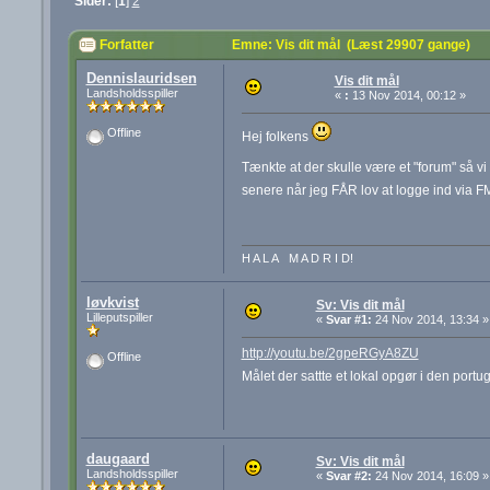
Sider:
[
1
]
2
Forfatter
Emne: Vis dit mål (Læst 29907 gange)
Dennislauridsen
Vis dit mål
Landsholdsspiller
«
:
13 Nov 2014, 00:12 »
Offline
Hej folkens
Tænkte at der skulle være et "forum" så v
senere når jeg FÅR lov at logge ind via FM
H A L A M A D R I D!
løvkvist
Sv: Vis dit mål
Lilleputspiller
«
Svar #1:
24 Nov 2014, 13:34 »
http://youtu.be/2gpeRGyA8ZU
Offline
Målet der sattte et lokal opgør i den portu
daugaard
Sv: Vis dit mål
Landsholdsspiller
«
Svar #2:
24 Nov 2014, 16:09 »