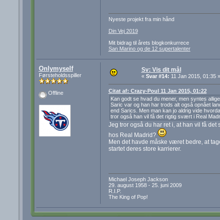
Nyeste projekt fra min hånd
Din Vej 2019
Mit bidrag til årets blogkonkurrece
San Marino og de 12 supertalenter
Onlymyself
Sv: Vis dit mål
Førsteholdsspiller
«
Svar #14:
11 Jan 2015, 01:35 
Citat af: Crazy-Poul 11 Jan 2015, 01:22
Offline
Kan godt se hvad du mener, men syntes alligev
Saric var og han har trods alt også opnået la
end Sarics. Men man kan jo aldrig vide hvordan t
tror også han vil få det rigtig svært i Real Madr
Jeg tror også du har ret i, at han vil få de
hos Real Madrid?
Men det havde måske været bedre, at tage t
startet deres store karrierer.
Michael Joseph Jackson
29. august 1958 - 25. juni 2009
R.I.P.
The King of Pop!