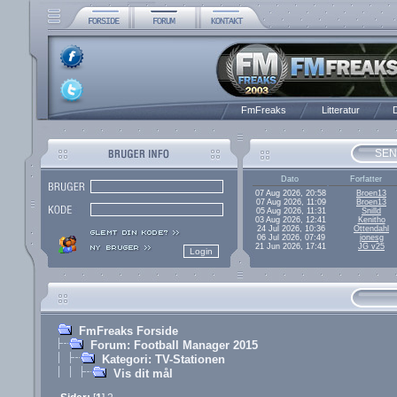
FmFreaks
Litteratur
D
SEN
Dato
Forfatter
07 Aug 2026, 20:58
Broen13
07 Aug 2026, 11:09
Broen13
05 Aug 2026, 11:31
Snilld
03 Aug 2026, 12:41
Kenitho
24 Jul 2026, 10:36
Ottendahl
06 Jul 2026, 07:49
jonesg
21 Jun 2026, 17:41
JG v25
FmFreaks Forside
Forum: Football Manager 2015
Kategori: TV-Stationen
Vis dit mål