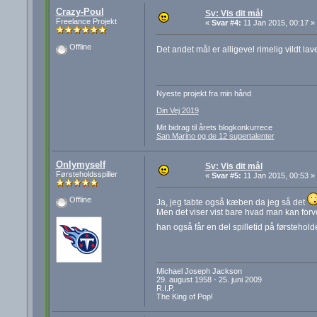
Crazy-Poul
Sv: Vis dit mål
Freelance Projekt
«
Svar #4:
11 Jan 2015, 00:17 »
Offline
Det andet mål er alligevel rimelig vildt lav
Nyeste projekt fra min hånd
Din Vej 2019
Mit bidrag til årets blogkonkurrece
San Marino og de 12 supertalenter
Onlymyself
Sv: Vis dit mål
Førsteholdsspiller
«
Svar #5:
11 Jan 2015, 00:53 »
Offline
Ja, jeg tabte også kæben da jeg så det
Men det viser vist bare hvad man kan forv
han også får en del spilletid på førstehold
Michael Joseph Jackson
29. august 1958 - 25. juni 2009
R.I.P.
The King of Pop!