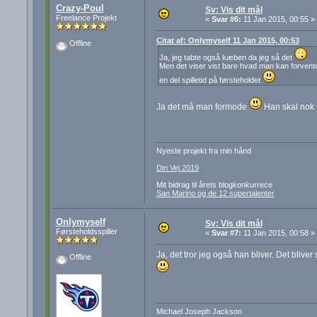
Crazy-Poul
Sv: Vis dit mål
Freelance Projekt
«
Svar #6:
11 Jan 2015, 00:55 »
Citat af: Onlymyself 11 Jan 2015, 00:53
Offline
Ja, jeg tabte også kæben da jeg så det
Men det viser vist bare hvad man kan forvente
en del spilletid på førsteholdet
Ja det må man formode
Han skal nok b
Nyeste projekt fra min hånd
Din Vej 2019
Mit bidrag til årets blogkonkurrece
San Marino og de 12 supertalenter
Onlymyself
Sv: Vis dit mål
Førsteholdsspiller
«
Svar #7:
11 Jan 2015, 00:58 »
Ja, det tror jeg også han bliver. Det bliv
Offline
Michael Joseph Jackson