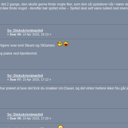
r det 2 gange, den skulle gerne finde nogle filer, som den så opdaterer når i kører d
 ikke finde noget - derefter bør spillet virke -- Spillet skal self være lukket ned imens
Sv: Diskskrivningsfejl
«
Svar #6:
10 Apr 2015, 16:13 »
urtigere svar end Steam og SIGames
jeg prøve ved hjemkomst.
Sv: Diskskrivningsfejl
«
Svar #7:
10 Apr 2015, 17:12 »
 har prøvet at lave det trick du snakker om Dauer, og det virker hellere ikke! Nu går j
Sv: Diskskrivningsfejl
«
Svar #8:
10 Apr 2015, 17:20 »