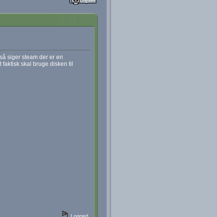
så siger steam der er en
faktisk skal bruge disken til
Logged