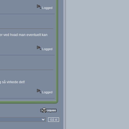
Logged
er ved hvad man eventuelt kan
Logged
 så virkede det!
Logged