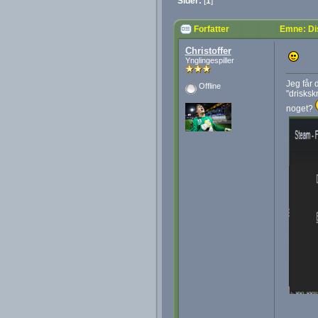
Sider:
[
1
]
Forfatter
Emne: Di
Christoffer
Ynglingespiller
Jeg får 
Offline
"drisksk
noget?