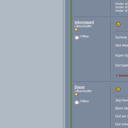
Vinder a
Vinder a
Vinder a
tskovgaard
Lilleputspiller
Offline
Samme f
Ved ikke
Ingen hj
Det hjæl
«
Senest
Dauer
Lilleputspiller
Jeg havd
Offline
åben ste
Det ser
Det virk