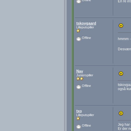
Offline
En re in
tskovgaard
Lilleputspiller
Offline
hmmm - d
Desværr
Nav
Juniorspiller
tskovgaa
Offline
også kun
txo
Lilleputspiller
Jeg har 
Offline
Er der no