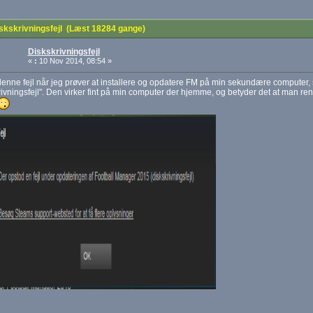
skskrivningsfejl (Læst 18284 gange)
Diskskrivningsfejl
«
:
10 Nov 2014, 08:54 »
denne fejl når jeg prøver at installere og opdatere FM på min sekundære computer, 
rivningsfejl". Den virker fint på min computer der hjemme, og betyder det at man rent 