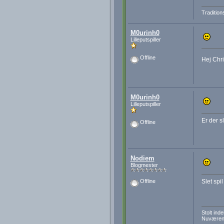
Tradition
M0urinh0
Lilleputspiller
Offline
Hej Chri
M0urinh0
Lilleputspiller
Er der s
Offline
Nodiem
Blogmester
Slet spil
Offline
Stolt in
Nuværend