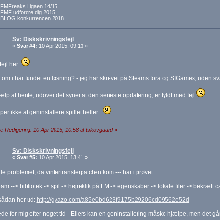
f FMFreaks Ligaen 14/15.
f FMF udfordre dig 2015
f BLOG konkurrencen 2018
Sv: Diskskrivningsfejl
«
Svar #4:
10 Apr 2015, 09:13 »
ejl her
 om i har fundet en løsning? - jeg har skrevet på Steams fora og SIGames, uden svar
ælp at hente, udover det syner at den seneste opdatering, er fyldt med fejl
per ikke at geninstallere spillet heller
e Redigering: 10 Apr 2015, 10:58 af tskovgaard
»
Sv: Diskskrivningsfejl
«
Svar #5:
10 Apr 2015, 13:41 »
e problemet, da vintertransferpatch
en kom --- har i prøvet:
am --> bibliotek -> spil -> højreklik på FM -> egenskaber -> lokale filer -> bekræft 
 sådan her ud:
http://gyazo.com/a85e0bd623f9175b29206cd09562e52d
ede for mig efter noget tid - Ellers kan en geninstallering måske hjælpe, men det går