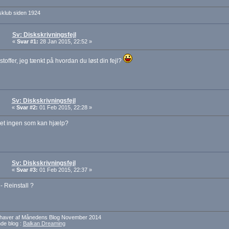
sklub siden 1924
Sv: Diskskrivningsfejl
«
Svar #1:
28 Jan 2015, 22:52 »
stoffer, jeg tænkt på hvordan du løst din fejl?
Sv: Diskskrivningsfejl
«
Svar #2:
01 Feb 2015, 22:28 »
let ingen som kan hjælp?
Sv: Diskskrivningsfejl
«
Svar #3:
01 Feb 2015, 22:37 »
 - Reinstall ?
dehaver af Månedens Blog November 2014
e blog :
Balkan Dreaming