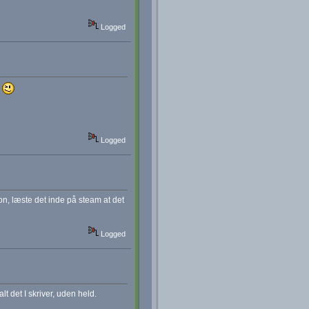
Logged
r
Logged
tion, læste det inde på steam at det
Logged
t det I skriver, uden held.