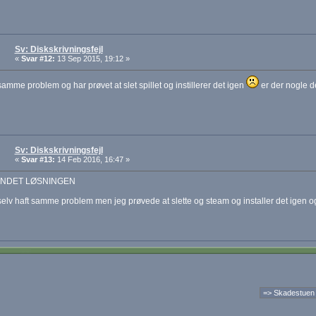
Sv: Diskskrivningsfejl
«
Svar #12:
13 Sep 2015, 19:12 »
samme problem og har prøvet at slet spillet og instillerer det igen
er der nogle d
Sv: Diskskrivningsfejl
«
Svar #13:
14 Feb 2016, 16:47 »
UNDET LØSNINGEN
selv haft samme problem men jeg prøvede at slette og steam og installer det igen og