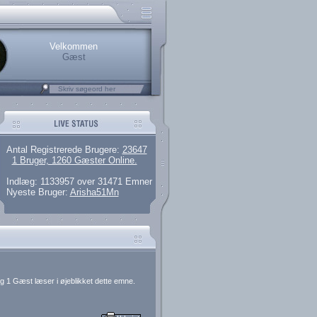
.
rerede brugere
 artikler og 135 guides
M25.264.324,00)
kke her.
Velkommen
Gæst
Antal Registrerede Brugere:
23647
1 Bruger, 1260 Gæster Online.
Indlæg: 1133957 over 31471 Emner
Nyeste Bruger:
Arisha51Mn
g 1 Gæst læser i øjeblikket dette emne.