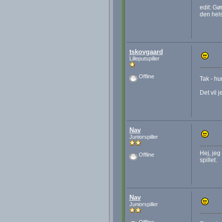
edit: Gø
den helst
tskovgaard
Lilleputspiller
Offline
Tak - h
Det vil 
Nav
Juniorspiller
Hej, jeg
Offline
spillet.
Nav
Juniorspiller