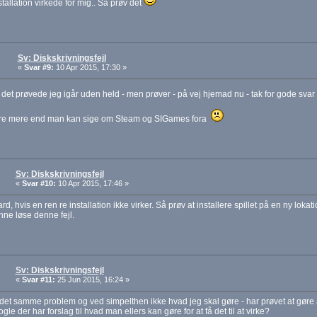
stallation virkede for mig.. Så prøv det
Sv: Diskskrivningsfejl
«
Svar #9:
10 Apr 2015, 17:30 »
et prøvede jeg igår uden held - men prøver - på vej hjemad nu - tak for gode sva
e mere end man kan sige om Steam og SIGames fora
Sv: Diskskrivningsfejl
«
Svar #10:
10 Apr 2015, 17:46 »
rd, hvis en ren re installation ikke virker. Så prøv at installere spillet på en ny loka
ne løse denne fejl.
Sv: Diskskrivningsfejl
«
Svar #11:
25 Jun 2015, 16:24 »
det samme problem og ved simpelthen ikke hvad jeg skal gøre - har prøvet at gøre al
gle der har forslag til hvad man ellers kan gøre for at få det til at virke?