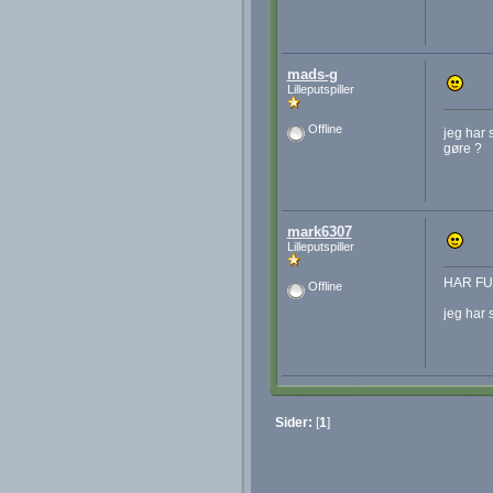
mads-g
Lilleputspiller
Offline
jeg har 
gøre ?
mark6307
Lilleputspiller
HAR F
Offline
jeg har 
Sider:
[
1
]