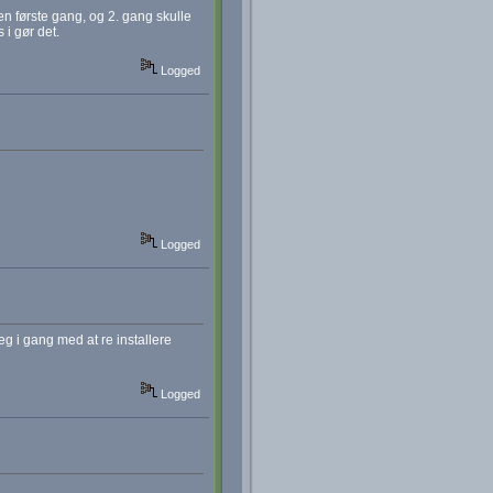
en første gang, og 2. gang skulle
 i gør det.
Logged
Logged
eg i gang med at re installere
Logged