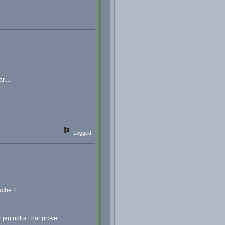
.....
Logged
cache ?
 jeg udfra i har prøvet