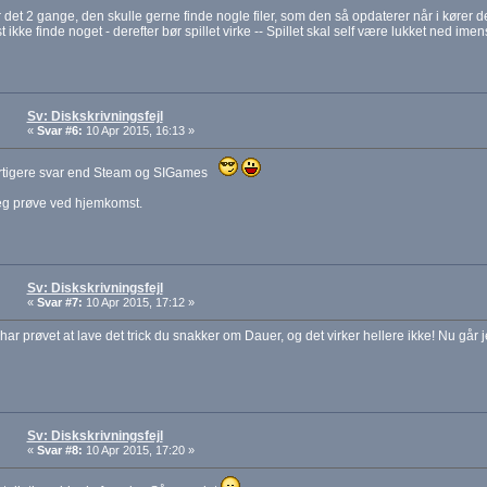
r det 2 gange, den skulle gerne finde nogle filer, som den så opdaterer når i kører d
 ikke finde noget - derefter bør spillet virke -- Spillet skal self være lukket ned imens
Sv: Diskskrivningsfejl
«
Svar #6:
10 Apr 2015, 16:13 »
urtigere svar end Steam og SIGames
jeg prøve ved hjemkomst.
Sv: Diskskrivningsfejl
«
Svar #7:
10 Apr 2015, 17:12 »
 har prøvet at lave det trick du snakker om Dauer, og det virker hellere ikke! Nu går j
Sv: Diskskrivningsfejl
«
Svar #8:
10 Apr 2015, 17:20 »