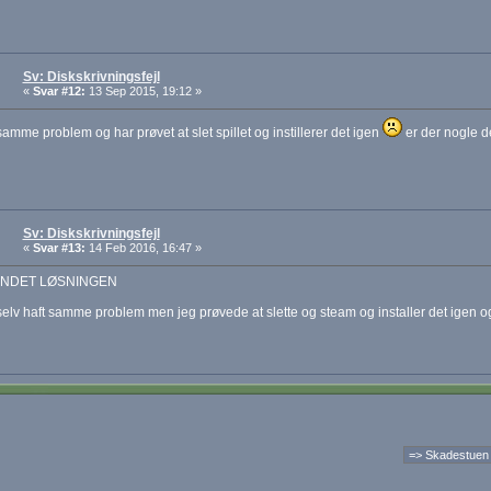
Sv: Diskskrivningsfejl
«
Svar #12:
13 Sep 2015, 19:12 »
samme problem og har prøvet at slet spillet og instillerer det igen
er der nogle d
Sv: Diskskrivningsfejl
«
Svar #13:
14 Feb 2016, 16:47 »
UNDET LØSNINGEN
selv haft samme problem men jeg prøvede at slette og steam og installer det igen og