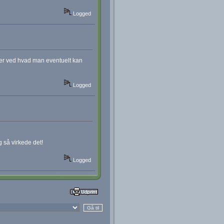
Logged
er ved hvad man eventuelt kan
Logged
 så virkede det!
Logged