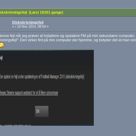
skskrivningsfejl (Læst 18301 gange)
Diskskrivningsfejl
«
:
10 Nov 2014, 08:54 »
denne fejl når jeg prøver at installere og opdatere FM på min sekundære computer, 
rivningsfejl". Den virker fint på min computer der hjemme, og betyder det at man rent 