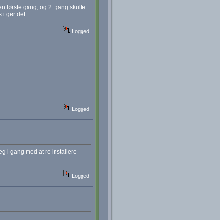
en første gang, og 2. gang skulle
 i gør det.
Logged
Logged
eg i gang med at re installere
Logged