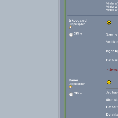
Vinder a
Vinder a
Vinder a
tskovgaard
Lilleputspiller
Offline
Samme f
Ved ikke
Ingen hj
Det hjæl
«
Senest
Dauer
Lilleputspiller
Jeg havd
Offline
åben ste
Det ser
Det virk