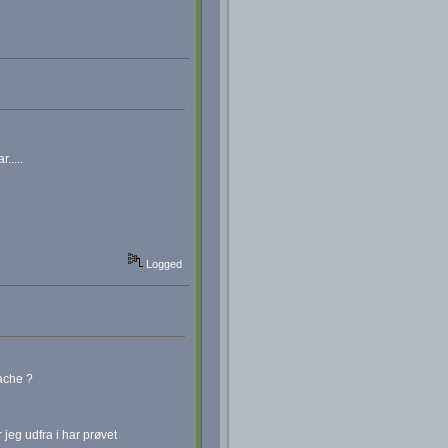
.....
Logged
cache ?
 jeg udfra i har prøvet