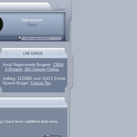
rerede brugere
 artikler og 135 guides
M25.264.324,00)
kke her.
Velkommen
Gæst
Antal Registrerede Brugere:
23654
0 Brugere, 863 Gæster Online.
Indlæg: 1133962 over 31471 Emner
Nyeste Bruger:
Cresus-Tes
g 1 Gæst læser i øjeblikket dette emne.