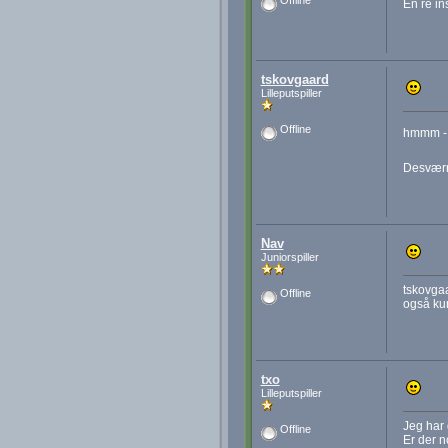
Offline
En re in
tskovgaard
Lilleputspiller
Offline
hmmm - d
Desværr
Nav
Juniorspiller
tskovgaa
Offline
også kun
txo
Lilleputspiller
Jeg har 
Offline
Er der no