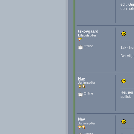
edit: Gø
den helst
tskovgaard
Lilleputspiller
Offline
Tak - h
Det vil 
Nav
Juniorspiller
Hej, jeg
Offline
spillet.
Nav
Juniorspiller