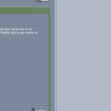
så siger steam der er en
faktisk skal bruge disken til
Logged