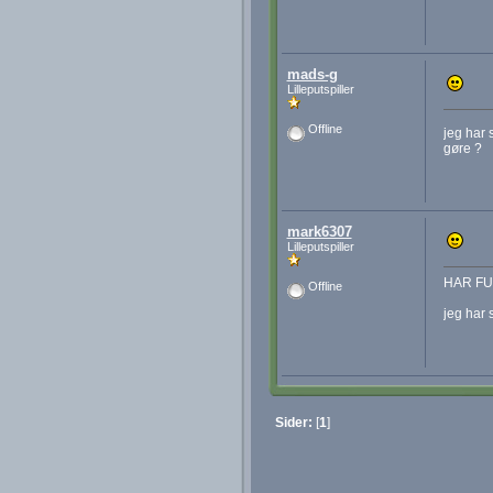
mads-g
Lilleputspiller
Offline
jeg har 
gøre ?
mark6307
Lilleputspiller
HAR F
Offline
jeg har 
Sider:
[
1
]