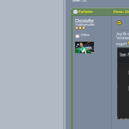
Sider:
[
1
]
Forfatter
Emne: Di
Christoffer
Ynglingespiller
Jeg får 
Offline
"drisksk
noget?