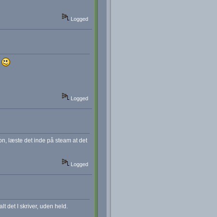
Logged
r
Logged
tion, læste det inde på steam at det
Logged
t det I skriver, uden held.