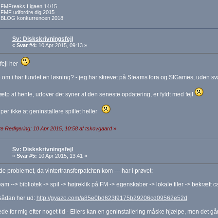
f FMFreaks Ligaen 14/15.
f FMF udfordre dig 2015
f BLOG konkurrencen 2018
Sv: Diskskrivningsfejl
«
Svar #4:
10 Apr 2015, 09:13 »
ejl her
 om i har fundet en løsning? - jeg har skrevet på Steams fora og SIGames, uden svar
ælp at hente, udover det syner at den seneste opdatering, er fyldt med fejl
per ikke at geninstallere spillet heller
e Redigering: 10 Apr 2015, 10:58 af tskovgaard
»
Sv: Diskskrivningsfejl
«
Svar #5:
10 Apr 2015, 13:41 »
e problemet, da vintertransferpatch
en kom --- har i prøvet:
am --> bibliotek -> spil -> højreklik på FM -> egenskaber -> lokale filer -> bekræft 
 sådan her ud:
http://gyazo.com/a85e0bd623f9175b29206cd09562e52d
ede for mig efter noget tid - Ellers kan en geninstallering måske hjælpe, men det går