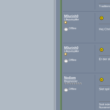
Tradition
M0urinh0
Lilleputspiller
Offline
Hej Chri
M0urinh0
Lilleputspiller
Er der s
Offline
Nodiem
Blogmester
Slet spil
Offline
Stolt in
Nuværend