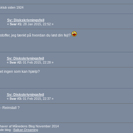
sklub siden 1924
Sv: Diskskrivningsfejl
«
Svar #1:
28 Jan 2015, 22:52 »
stoffer, jeg tænkt på hvordan du løst din fejl?
Sv: Diskskrivningsfejl
«
Svar #2:
01 Feb 2015, 22:28 »
let ingen som kan hjælp?
Sv: Diskskrivningsfejl
«
Svar #3:
01 Feb 2015, 22:37 »
 - Reinstall ?
dehaver af Månedens Blog November 2014
e blog :
Balkan Dreaming