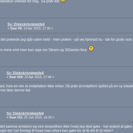
stallation virkede for mig.. Så prøv det
Sv: Diskskrivningsfejl
«
Svar #9:
10 Apr 2015, 17:30 »
et prøvede jeg igår uden held - men prøver - på vej hjemad nu - tak for gode sva
e mere end man kan sige om Steam og SIGames fora
Sv: Diskskrivningsfejl
«
Svar #10:
10 Apr 2015, 17:46 »
rd, hvis en ren re installation ikke virker. Så prøv at installere spillet på en ny loka
ne løse denne fejl.
Sv: Diskskrivningsfejl
«
Svar #11:
25 Jun 2015, 16:24 »
det samme problem og ved simpelthen ikke hvad jeg skal gøre - har prøvet at gøre al
gle der har forslag til hvad man ellers kan gøre for at få det til at virke?