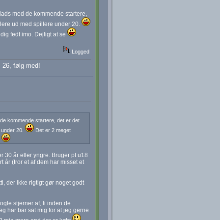
lads med de kommende startere,
llere ud med spillere under 20.
ig fedt imo. Dejligt at se
Logged
 26, følg med!
de kommende startere, det er det
e under 20.
Det er 2 meget
e
r 30 år eller yngre. Bruger pt u18
 år (tror et af dem har misset et
i, der ikke rigtigt gør noget godt
gle stjerner af, li inden de
eg har bar sat mig for at jeg gerne