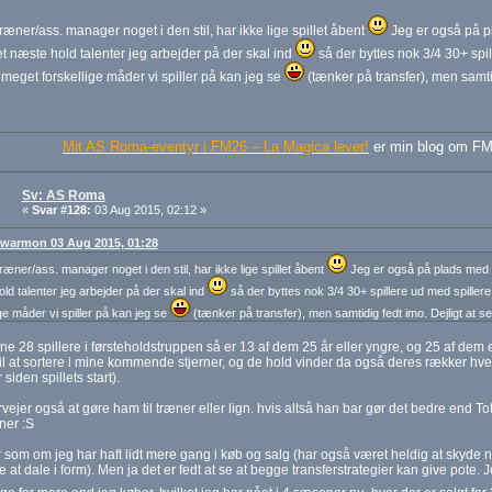
l træner/ass. manager noget i den stil, har ikke lige spillet åbent
Jeg er også på p
et næste hold talenter jeg arbejder på der skal ind
så der byttes nok 3/4 30+ spi
 meget forskellige måder vi spiller på kan jeg se
(tænker på transfer), men samtid
Mit AS Roma-eventyr i FM26 – La Magica lever!
er min blog om FM
Sv: AS Roma
«
Svar #128:
03 Aug 2015, 02:12 »
: warmon 03 Aug 2015, 01:28
 træner/ass. manager noget i den stil, har ikke lige spillet åbent
Jeg er også på plads med 
ld talenter jeg arbejder på der skal ind
så der byttes nok 3/4 30+ spillere ud med spiller
ige måder vi spiller på kan jeg se
(tænker på transfer), men samtidig fedt imo. Dejligt at s
ne 28 spillere i førsteholdstruppen så er 13 af dem 25 år eller yngre, og 25 af dem e
il at sortere i mine kommende stjerner, og de hold vinder da også deres rækker hvert
 siden spillets start).
vejer også at gøre ham til træner eller lign. hvis altså han bar gør det bedre end Tott
ner :S
r som om jeg har haft lidt mere gang i køb og salg (har også været heldig at skyde no
 at dale i form). Men ja det er fedt at se at begge transferstrategier kan give pote. J