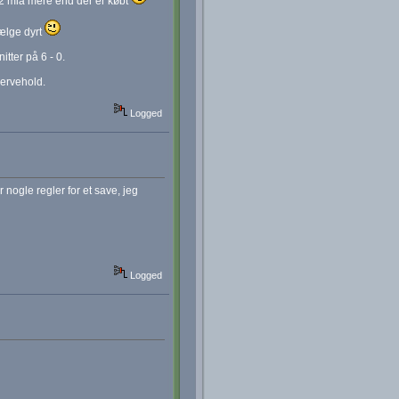
r 2 mia mere end der er købt
ælge dyrt
itter på 6 - 0.
eservehold.
Logged
nogle regler for et save, jeg
Logged