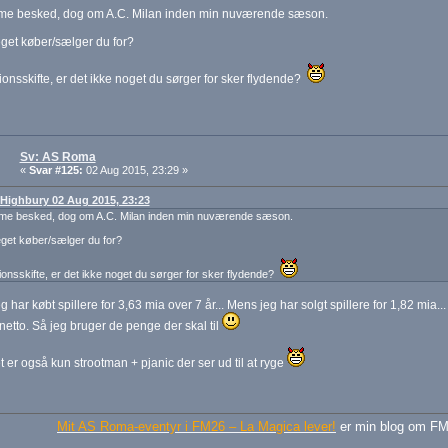
me besked, dog om A.C. Milan inden min nuværende sæson.
get køber/sælger du for?
onsskifte, er det ikke noget du sørger for sker flydende?
Sv: AS Roma
«
Svar #125:
02 Aug 2015, 23:29 »
: Highbury 02 Aug 2015, 23:23
me besked, dog om A.C. Milan inden min nuværende sæson.
get køber/sælger du for?
onsskifte, er det ikke noget du sørger for sker flydende?
g har købt spillere for 3,63 mia over 7 år... Mens jeg har solgt spillere for 1,82 mia...
netto. Så jeg bruger de penge der skal til
et er også kun strootman + pjanic der ser ud til at ryge
Mit AS Roma-eventyr i FM26 – La Magica lever!
er min blog om FM