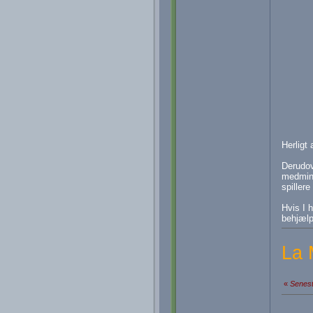
Herligt 
Derudov
medmind
spillere
Hvis I 
behjælp
La 
«
Senest