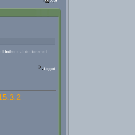
li indhente alt det forsømte i
Logged
15.3.2