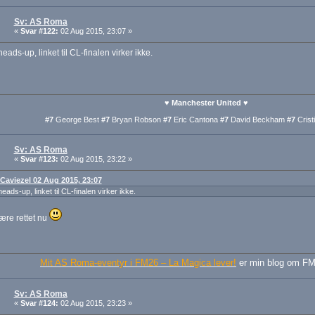
Sv: AS Roma
«
Svar #122:
02 Aug 2015, 23:07 »
eads-up, linket til CL-finalen virker ikke.
♥ Manchester United ♥
#7
George Best
#7
Bryan Robson
#7
Eric Cantona
#7
David Beckham
#7
Crist
Sv: AS Roma
«
Svar #123:
02 Aug 2015, 23:22 »
: Caviezel 02 Aug 2015, 23:07
eads-up, linket til CL-finalen virker ikke.
ære rettet nu
Mit AS Roma-eventyr i FM26 – La Magica lever!
er min blog om FM
Sv: AS Roma
«
Svar #124:
02 Aug 2015, 23:23 »