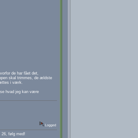
rfor de har fået det,
ppen skal trimmes, de ældste
sættes i værk.
l se hvad jeg kan være
Logged
 26, følg med!