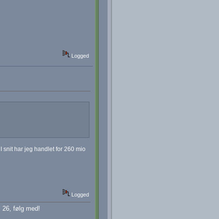
Logged
 I snit har jeg handlet for 260 mio
Logged
 26, følg med!