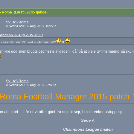
 Roma (Læst 69145 gange)
Sv: AS Roma
«
Svar #120:
02 Aug 2015, 16:22 »
: warmon 02 Aug 2015, 16:07
i alverden var DU ved at glemme det?
!!!
er ikke god, men brugte det meste af dagen i går på at pleje tømmermænd, så skulle 
Sv: AS Roma
«
Svar #121:
02 Aug 2015, 22:49 »
Roma Football Manager 2015 patch 
 afsluttet… I år er vi atter gået fra sejr til sejr, holdet virker ustoppeligt…
Serie A
Champions League finalen