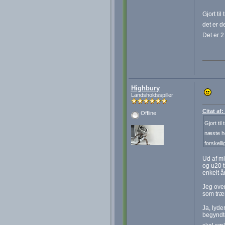
Gjort ti
det er d
Det er 2
Highbury
Landsholdsspiller
Citat af
Offline
Gjort til
næste ho
forskell
Ud af mi
og u20 t
enkelt år
Jeg over
som træ
Ja, lyde
begyndte