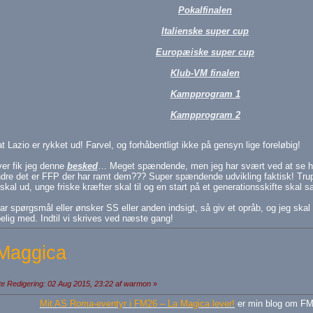
Pokalfinalen
Italienske super cup
Europæiske super cup
Klub-VM finalen
Kampprogram 1
Kampprogram 2
at Lazio er rykket ud! Farvel, og forhåbentligt ikke på gensyn lige foreløbig!
er fik jeg denne
besked
… Meget spændende, men jeg har svært ved at se hvo
re det er FFP der har ramt dem??? Super spændende udvikling faktisk! Tru
 skal ud, unge friske kræfter skal til og en start på et generationsskifte skal 
har spørgsmål eller ønsker SS eller anden indsigt, så giv et opråb, og jeg ska
elig med. Indtil vi skrives ved næste gang!
Maggica
e Redigering: 02 Aug 2015, 23:22 af warmon
»
Mit AS Roma-eventyr i FM26 – La Magica lever!
er min blog om FM