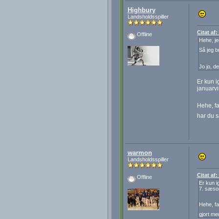
Highbury
Landsholdsspiller
Citat af
Offline
Hehe, jeg
Så jeg b
Jo jo, d
Er kun i
januarvi
Hehe, fa
har du s
warmon
Landsholdsspiller
Citat af
Offline
Er kun i
7. sæson
Hehe, fa
gjort me