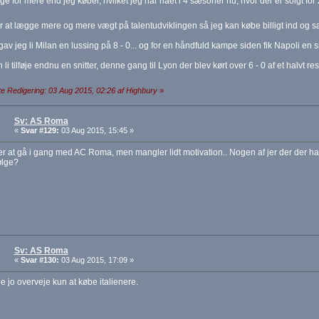
ge for mere end jeg køber, hvilket jeg har nået i 4 sæsoner nu, hvor der er solgt fo
 at lægge mere og mere vægt på talentudviklingen så jeg kan købe billigt ind og s
gav jeg li Milan en lussing på 8 - 0... og for en håndfuld kampe siden fik Napoli en sn
 li tilføje endnu en snitter, denne gang til Lyon der blev kørt over 6 - 0 af et halvt r
e Redigering: 03 Aug 2015, 02:26 af Highbury
»
Sv: AS Roma
«
Svar #129:
03 Aug 2015, 15:45 »
r at gå i gang med AC Roma, men mangler lidt motivation.. Nogen af jer der der har 
ølge?
Sv: AS Roma
«
Svar #130:
03 Aug 2015, 17:09 »
 jo overveje kun at købe italienere.