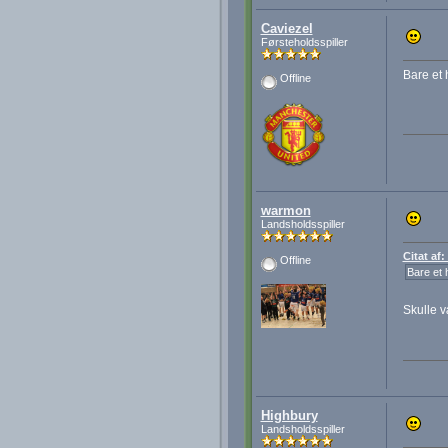
Caviezel
Førsteholdsspiller
Bare et h
Offline
warmon
Landsholdsspiller
Citat af
Offline
Bare et h
Skulle v
Highbury
Landsholdsspiller