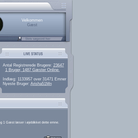
.
rerede brugere
 artikler og 135 guides
M25.264.324,00)
kke her.
Velkommen
Gæst
Antal Registrerede Brugere:
23647
1 Bruger, 1487 Gæster Online.
Indlæg: 1133957 over 31471 Emner
Nyeste Bruger:
Arisha51Mn
g 1 Gæst læser i øjeblikket dette emne.