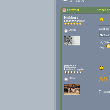
Sider:
1
...
7
8
[
9
]
Forfatter
Emne: AS
Highbury
Landsholdsspiller
Citat af
Offline
Hvordan 
Ja, den 
dag.
warmon
Landsholdsspiller
AS 
Offline
7. sæson