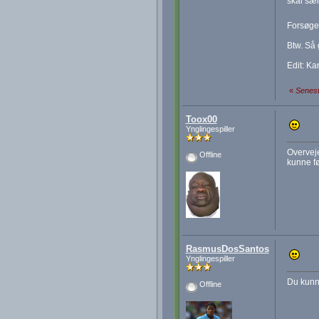
skal sæl
Forsøger
Btw. Så 
Edit: Kan
«
Senest
Toox00
Ynglingespiller
Overveje
Offline
kunne f
RasmusDosSantos
Ynglingespiller
Du kunne
Offline