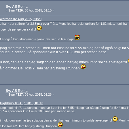
Sv: AS Roma
«
Svar #126:
03 Aug 2015, 01:10 »
: warmon 02 Aug 2015, 23:29
 har købt spillere for 3,63 mia over 7 år... Mens jeg har solgt spillere for 1,82 mia... I snit ha
ruger de penge der skal til
et er også kun strootman + pjanic der ser ud til at ryge
gang med min 7. sæson nu, men har købt ind for 5.55 mia og har så også solgt for 
nduet i 7. sæson. Så spenderer kun li over 18.3 mio per sæson netto.
ir nok, den ene har jeg solgt og den anden har jeg minimum to solide arvetager til
å gjort med De Rossi? Ham har jeg stadig i truppen
Sv: AS Roma
«
Svar #127:
03 Aug 2015, 01:28 »
: Highbury 03 Aug 2015, 01:10
gang med min 7. sæson nu, men har købt ind for 5.55 mia og har så også solgt for 5.44 mia in
. Så spenderer kun li over 18.3 mio per sæson netto.
ir nok, den ene har jeg solgt og den anden har jeg minimum to solide arvetager til
Men hvi
d De Rossi? Ham har jeg stadig i truppen