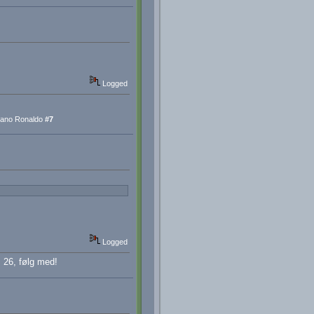
Logged
iano Ronaldo
#7
Logged
 26, følg med!