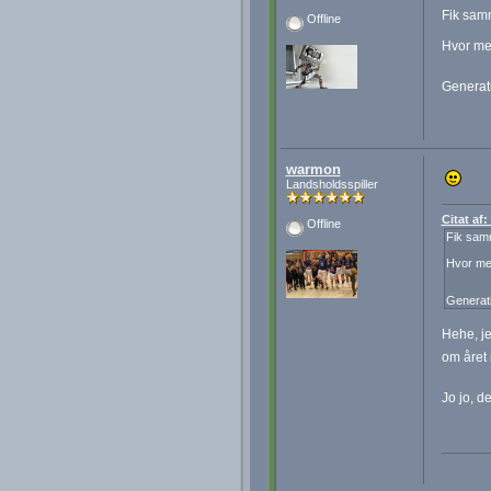
Fik sam
Offline
Hvor me
Generati
warmon
Landsholdsspiller
Citat af
Offline
Fik sam
Hvor me
Generati
Hehe, je
om året 
Jo jo, d