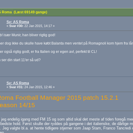
 Roma (Læst 69149 gange)
Sv: AS Roma
«
Svar #30:
22 Jan 2015, 14:17 »
! især Munir, han bliver rigtig god!
r dog ikke du skulle have købt Balanta men ventet på Romagnoli kom hjem fra lån 
r også rigtig godt, er fra Italien og er egen avl, perfekt til CL!
ser din start 11'er så ud?
Sv: AS Roma
«
Svar #31:
24 Jan 2015, 12:46 »
oma Football Manager 2015 patch 15.2.1
eason 14/15
jeg endelig igang med FM 15 og som altid skal det meste af tiden foregå med
bedste hold. Først skulle der ryddes på gangene i det italienske, de dårlige m
. Jeg valgte bl.a. at hente tidligere stjerner som Jaap Stam, Franco Tancredi og
en.