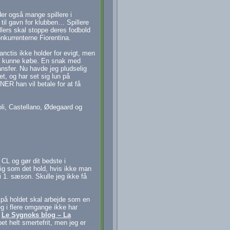
der også mange spillere i
 til gavn for klubben… Spillere
llers skal stoppe deres fodbold
onkurrenterne Fiorentina.
nctis ikke holder for evigt, men
jeg kunne købe. En snak med
ansfer. Nu havde jeg pludselig
et, og har set sig lun på
ER han vil betale for at få
li, Castellano, Ødegaard og
 CL og gør dit bedste i
 sig som det hold, hvis ikke man
i 1. sæson. Skulle jeg ikke få
s på holdet skal arbejde som en
eg i flere omgange ikke har
a
Le Sygnoks blog – La
bet helt smertefrit, men jeg er