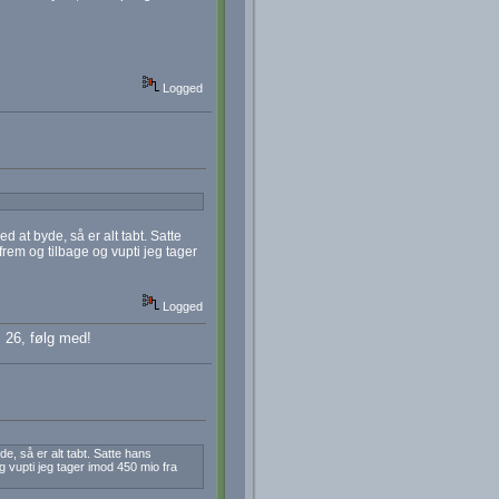
Logged
d at byde, så er alt tabt. Satte
frem og tilbage og vupti jeg tager
Logged
 26, følg med!
de, så er alt tabt. Satte hans
og vupti jeg tager imod 450 mio fra