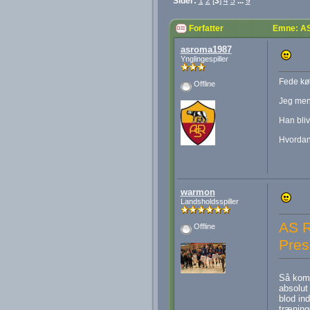
Sider:
1
2
[
3
]
4
5
...
9
Forfatter
Emne: AS
asroma1987
Ynglingespiller
Fede køb
Offline
Jeg mene
Han blive
Hvordan 
warmon
Landsholdsspiller
AS R
Offline
Pres
Så kom 
absolut 
blod ind
træning