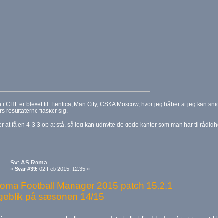
i CHL er blevet til: Benfica, Man City, CSKA Moscow, hvor jeg håber at jeg kan sn
rs resultaterne flasker sig.
r at få en 4-3-3 op at stå, så jeg kan udnytte de gode kanter som man har til rådighed
Sv: AS Roma
«
Svar #39:
02 Feb 2015, 12:35 »
oma Football Manager 2015 patch 15.2.1
ageblik på sæsonen 14/15