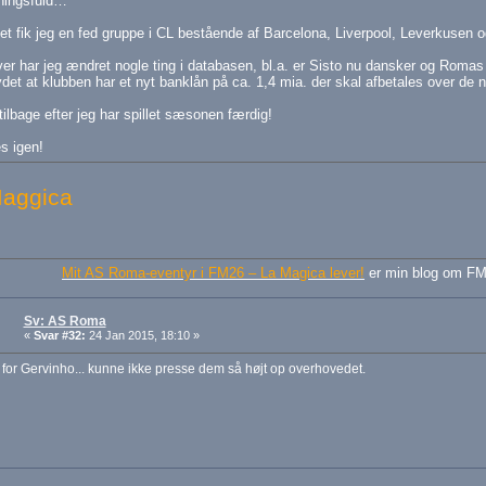
tningsfuld…
et fik jeg en fed gruppe i CL bestående af Barcelona, Liverpool, Leverkuse
er har jeg ændret nogle ting i databasen, bl.a. er Sisto nu dansker og Romas
ydet at klubben har et nyt banklån på ca. 1,4 mia. der skal afbetales over de 
tilbage efter jeg har spillet sæsonen færdig!
es igen!
aggica
Mit AS Roma-eventyr i FM26 – La Magica lever!
er min blog om FM
Sv: AS Roma
«
Svar #32:
24 Jan 2015, 18:10 »
for Gervinho... kunne ikke presse dem så højt op overhovedet.