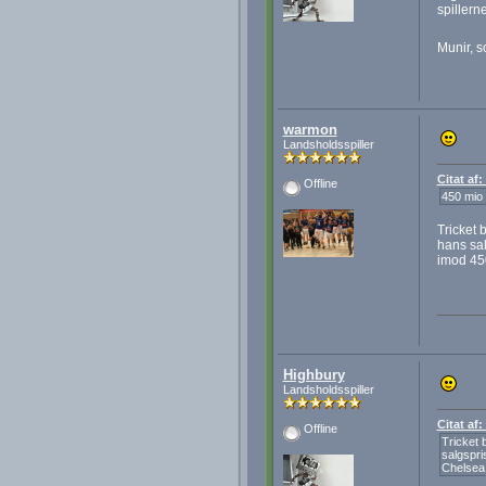
spillern
Munir, s
warmon
Landsholdsspiller
Citat af
Offline
450 mio 
Tricket 
hans sal
imod 450
Highbury
Landsholdsspiller
Citat af
Offline
Tricket 
salgspris
Chelsea.