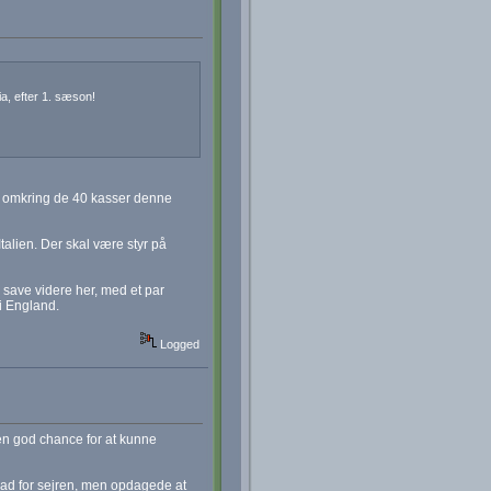
a, efter 1. sæson!
r omkring de 40 kasser denne
Italien. Der skal være styr på
l save videre her, med et par
i England.
Logged
 en god chance for at kunne
glad for sejren, men opdagede at