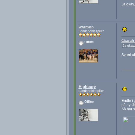
Ja okay,
warmon
Landsholdsspiller
Citat af
Offline
Ja okay,
Svært at
Highbury
Landsholdsspiller
Endte i 
Offline
på ny. J
Så har s