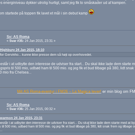
es energiniveau dykker utrolig hurtigt, samt jeg fik to småskader ud af kampen.
om startede på toppen fik lavet et mål i sin debut kamp
Sv: AS Roma
«
Svar #35:
24 Jan 2015, 23:31 »
: Highbury 24 Jan 2015, 18:10
for Gervinho... kunne ikke presse dem så højt op overhovedet.
består i at udbytte den interesse de udviser fra start... Du skal ikke lade dem starte me
gspris til 500 mio, udbød ham til 500 mio. og jeg fik et bud tilbage på 380, lidt snak 
 mio fra Chelsea...
Mit AS Roma-eventyr i FM26 – La Magica lever!
er min blog om FM
Sv: AS Roma
«
Svar #36:
25 Jan 2015, 00:32 »
: warmon 24 Jan 2015, 23:31
består i at udbytte den interesse de udviser fra start... Du skal ikke lade dem starte med at by
 til 500 mio, udbød ham til 500 mio. og jeg fik et bud tilbage på 380, lidt snak frem og tilbage 
..