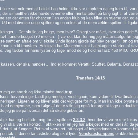
 ikke var nok med at holdet bag holdet ikke var i topform da jeg kom til, var 
, der simpelthen ikke havde evnerne eller mentaliteten på lang sigt til at være
ere ser der enten får chancen i en anden klub og kan blive en stjerne der, og e
. Ud med diverse unge spillere og en enkelt af de mere ældre spillere til ligak
kninger… Det skulle jeg bruge, men hvor? Oplagt var målet, hvor den gode Sa
lavt transferbudget (70 mio ich…) var det klart for mig jeg måtte sælge før 
se samt en aftale om vi skulle vinde ligaen gjorde der blev penge til løn og tr
 mio ich til transfers. Heldigvis har Mourinho spist hashkager i starten af sav
o. Jeg takker for hans lyster og tager imod de og hold nu fast: 450 MIO. KRON
 kassen, der skal handles… Ind er kommet Veratti, Scuffet, Balanta, Bonazzo
Transfers 14/15
er mig en stærk og ikke mindst bred
trup
sens forventninger fandt jeg rimelige, vind ligaen, kom videre til kvartfinalen i
neringen. Ligaen er og bliver altid det vigtigste for mig. Man kan ikke bryste
t bord derhjemme, som følge af dette ville jeg også forsøge at tage en double 
tte jeg jo se på hvordan det så skulle gribes an.
tisk har jeg besluttet mig for at spille en
2-3-3-2
, hvor der vil være stor foku
 vi skal være i kontrol. Taktikken er en jeg har arbejdet med en del i år, da j
å det til at fungere. Ret skal være ret, så noget af inspirationen er kommet fr
a
en tak til denne fantastiske blog skal lyde!
Venskabskampene
er ikke forlø