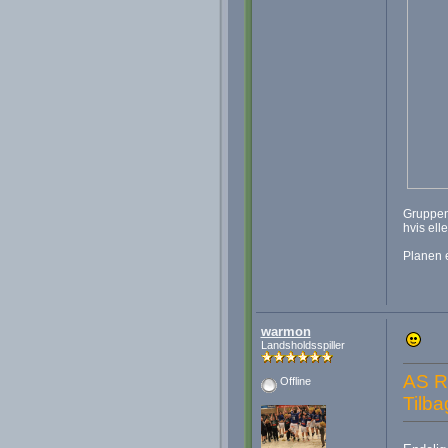
Gruppen 
hvis elle
Planen e
warmon
Landsholdsspiller
AS R
Offline
Tilb