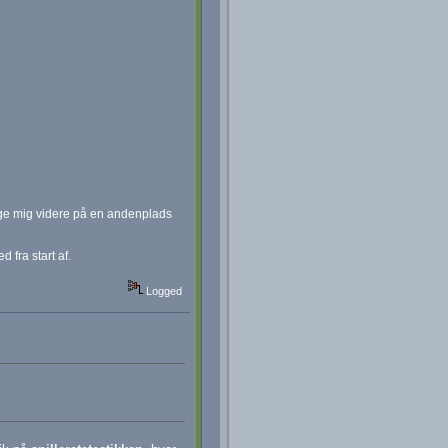
ige mig videre på en andenplads
 fra start af.
Logged