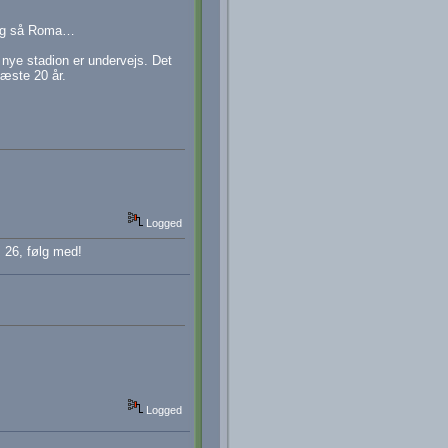
n og så Roma…
 nye stadion er undervejs. Det
næste 20 år.
Logged
 26, følg med!
Logged