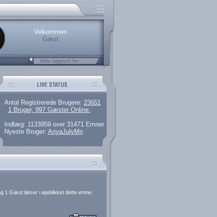
rerede brugere
 artikler og 135 guides
M25.264.324,00)
kke her.
Velkommen
Gæst
Antal Registrerede Brugere:
23651
1 Bruger, 997 Gæster Online.
Indlæg: 1133959 over 31471 Emner
Nyeste Bruger:
AnyaJulyMn
g 1 Gæst læser i øjeblikket dette emne.