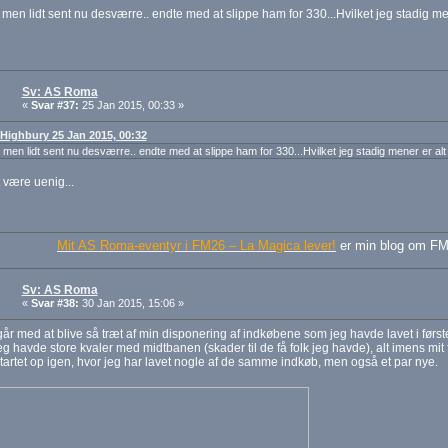
 men lidt sent nu desværre.. endte med at slippe ham for 330...Hvilket jeg stadig me
Sv: AS Roma
«
Svar #37:
25 Jan 2015, 00:33 »
: Highbury 25 Jan 2015, 00:32
 men lidt sent nu desværre.. endte med at slippe ham for 330...Hvilket jeg stadig mener er al
 være uenig...
Mit AS Roma-eventyr i FM26 – La Magica lever!
er min blog om FM
Sv: AS Roma
«
Svar #38:
30 Jan 2015, 15:06 »
går med at blive så træt af min disponering af indkøbene som jeg havde lavet i først
eg havde store kvaler med midtbanen (skader til de få folk jeg havde), alt imens mit
tartet op igen, hvor jeg har lavet nogle af de samme indkøb, men også et par nye.