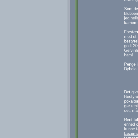
Som det
klubben
jeg hell
karriere
Forstær
med et 
bestyrel
godt 200
Gervinh
ham!
Penge i
Dybala.
Det giv
Bestyrel
pokaltur
gør ren
det, må
Rent tak
enhed og
kunne f
Lezem