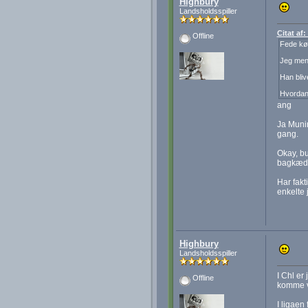
Highbury
Landsholdsspiller
Citat af
Offline
Fede køb
Jeg mene
Han blive
Hvordan 
ang
Ja Munir
gang.
Okay, bu
bagkæd
Har fakt
enkelte 
Highbury
Landsholdsspiller
I Chl er
Offline
komme v
I ligaen