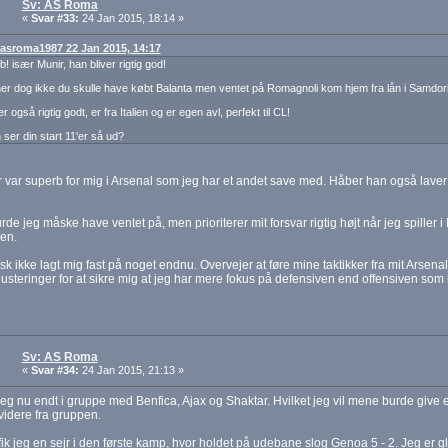
Sv: AS Roma
«
Svar #33:
24 Jan 2015, 18:14 »
: asroma1987 22 Jan 2015, 14:17
! især Munir, han bliver rigtig god!
r dog ikke du skulle have købt Balanta men ventet på Romagnoli kom hjem fra lån i Samdori
r også rigtig godt, er fra Italien og er egen avl, perfekt til CL!
ser din start 11'er så ud?
 var superb for mig i Arsenal som jeg har et andet save med. Håber han også lave
rde jeg måske have ventet på, men prioriterer mit forsvar rigtig højt når jeg spiller i 
en.
isk ikke lagt mig fast på noget endnu. Overvejer at føre mine taktikker fra mit Arsena
justeringer for at sikre mig at jeg har mere fokus på defensiven end offensiven som 
Sv: AS Roma
«
Svar #34:
24 Jan 2015, 21:13 »
 jeg nu endt i gruppe med Benfica, Ajax og Shaktar. Hvilket jeg vil mene burde give
idere fra gruppen.
 fik jeg en sejr i den første kamp, hvor holdet på udebane slog Genoa 5 - 2. Jeg er 