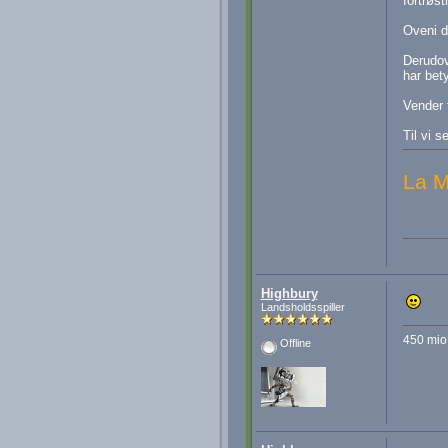
fortrøs
Oveni d
Derudov
har bet
Vender 
Til vi s
La M
Highbury
Landsholdsspiller
450 mio 
Offline