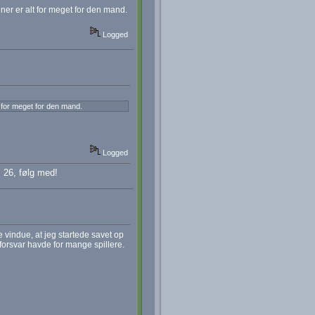
ner er alt for meget for den mand.
Logged
t for meget for den mand.
Logged
 26, følg med!
e vindue, at jeg startede savet op
 forsvar havde for mange spillere.