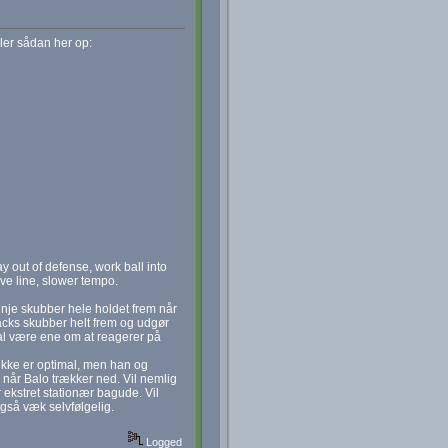
iller sådan her op:
y out of defense, work ball into
ve line, slower tempo.
nje skubber hele holdet frem når
backs skubber helt frem og udgør
skal være ene om at reagerer på
 ikke er optimal, men han og
 når Balo trækker ned. Vil nemlig
 ekstret stationær bagude. Vil
gså væk selvfølgelig.
Logged