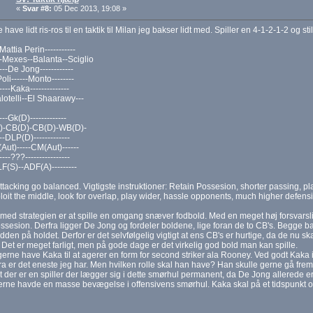
«
Svar #8:
05 Dec 2013, 19:08 »
 have lidt ris-ros til en taktik til Milan jeg bakser lidt med. Spiller en 4-1-2-1-2 og st
-Mattia Perin-----------
-Mexes--Balanta--Sciglio
----De Jong------------
-Poli------Monto--------
-----Kaka--------------
alotelli--El Shaarawy---
----Gk(D)-------------
)-CB(D)-CB(D)-WB(D)-
---DLP(D)-------------
(Aut)-----CM(Aut)------
-----???----------------
LF(S)--ADF(A)---------
attacking go balanced. Vigtigste instruktioner: Retain Possesion, shorter passing, pla
loit the middle, look for overlap, play wider, hassle opponents, much higher defensi
med strategien er at spille en omgang snæver fodbold. Med en meget høj forsvarsli
possesion. Derfra ligger De Jong og fordeler boldene, lige foran de to CB's. Begge 
dden på holdet. Derfor er det selvfølgelig vigtigt at ens CB's er hurtige, da de nu 
 Det er meget farligt, men på gode dage er det virkelig god bold man kan spille.
gerne have Kaka til at agerer en form for second striker ala Rooney. Ved godt Kaka
 er det eneste jeg har. Men hvilken rolle skal han have? Han skulle gerne gå frem
 der er en spiller der lægger sig i dette smørhul permanent, da De Jong allerede er
erne havde en masse bevægelse i offensivens smørhul. Kaka skal på et tidspunkt o