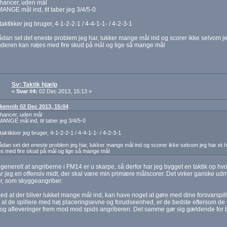
chancer, uden mål
ANGE mål ind, tit taber jeg 3/4/5-0
taktikker jeg bruger, 4-1-2-2-1 / 4-4-1-1- / 4-2-3-1
ådan set det eneste problem jeg har, lukker mange mål ind og scorer ikke selvom je
deren kan nøjes med fire skud på mål og lige så mange mål
Sv: Taktik hjælp
«
Svar #4:
02 Dec 2013, 15:13 »
: kennib 02 Dec 2013, 15:04
hancer, uden mål
ANGE mål ind, tit taber jeg 3/4/5-0
taktikker jeg bruger, 4-1-2-2-1 / 4-4-1-1- / 4-2-3-1
ådan set det eneste problem jeg har, lukker mange mål ind og scorer ikke selvom jeg har et
s med fire skud på mål og lige så mange mål
generelt at angriberne i FM14 er u skarpe, så derfor har jeg bygget en taktik op hv
r jeg en offensiv midt, der skal være min primære målscorer. Det virker ganske u
r, som skyggeangriber.
med at der bliver lukket mange mål ind, kan have noget at gøre med dine forsvarspi
 at de spillere med høj placeringsevne og forudseenhed, er de bedste eftersom de s
og afleveringer frem mod mod spids angriberen. Det samme gør sig gældende for 