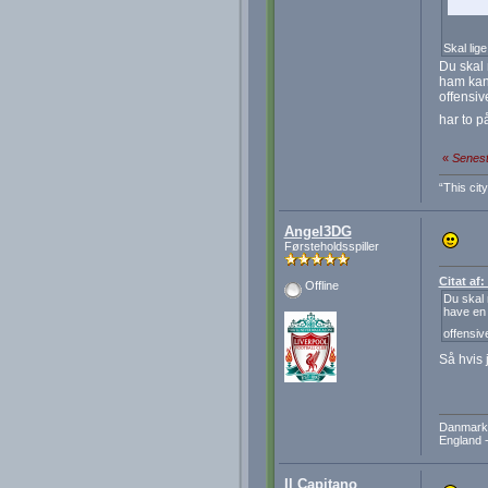
Skal lig
Du skal 
ham kan 
offensiv
har to 
«
Senest
“This cit
Angel3DG
Førsteholdsspiller
Citat af
Offline
Du skal 
have en 
offensiv
Så hvis 
Danmark 
England -
Il Capitano