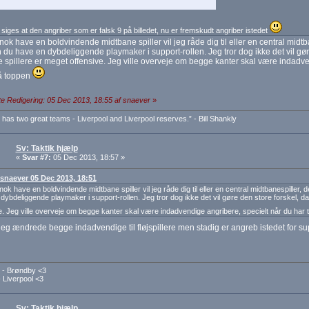
e siges at den angriber som er falsk 9 på billedet, nu er fremskudt angriber istedet
nok have en boldvindende midtbane spiller vil jeg råde dig til eller en central midtb
du have en dybdeliggende playmaker i support-rollen. Jeg tror dog ikke det vil gøre
e spillere er meget offensive. Jeg ville overveje om begge kanter skal være indadve
på toppen
e Redigering: 05 Dec 2013, 18:55 af snaever
»
y has two great teams - Liverpool and Liverpool reserves.” - Bill Shankly
Sv: Taktik hjælp
«
Svar #7:
05 Dec 2013, 18:57 »
: snaever 05 Dec 2013, 18:51
nok have en boldvindende midtbane spiller vil jeg råde dig til eller en central midtbanespiller,
dybdeliggende playmaker i support-rollen. Jeg tror dog ikke det vil gøre den store forskel, da 
e. Jeg ville overveje om begge kanter skal være indadvendige angribere, specielt når du har
jeg ændrede begge indadvendige til fløjspillere men stadig er angreb istedet for s
- Brøndby <3
 Liverpool <3
Sv: Taktik hjælp