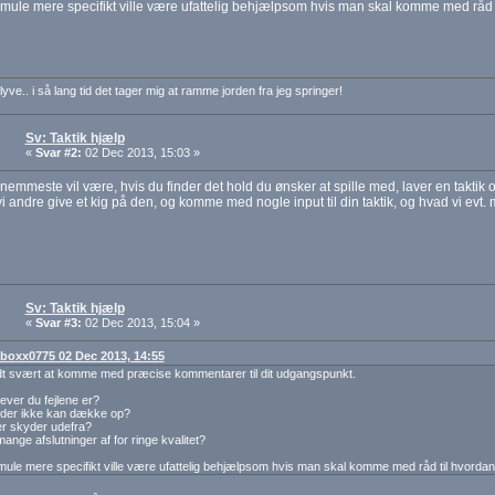
 smule mere specifikt ville være ufattelig behjælpsom hvis man skal komme med råd t
lyve.. i så lang tid det tager mig at ramme jorden fra jeg springer!
Sv: Taktik hjælp
«
Svar #2:
02 Dec 2013, 15:03 »
 nemmeste vil være, hvis du finder det hold du ønsker at spille med, laver en taktik
i andre give et kig på den, og komme med nogle input til din taktik, og hvad vi ev
Sv: Taktik hjælp
«
Svar #3:
02 Dec 2013, 15:04 »
: boxx0775 02 Dec 2013, 14:55
idt svært at komme med præcise kommentarer til dit udgangspunkt.
ever du fejlene er?
 der ikke kan dække op?
er skyder udefra?
 mange afslutninger af for ringe kvalitet?
 smule mere specifikt ville være ufattelig behjælpsom hvis man skal komme med råd til hvordan 