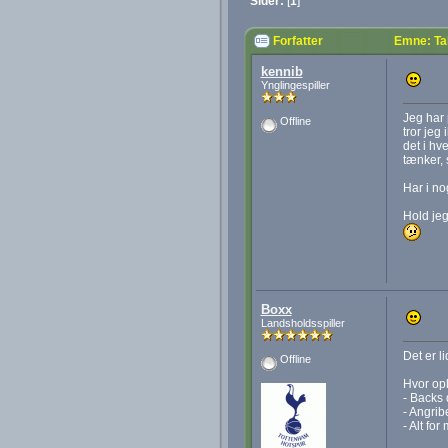
Sider:
[
1
]
Forfatter
Emne: Ta
kennib
Ynglingespiller
Jeg har 
Offline
tror jeg
det i hv
tænker, 
Har i nog
Hold jeg
Boxx
Landsholdsspiller
Det er l
Offline
Hvor opl
- Backs
- Angrib
- Alt for