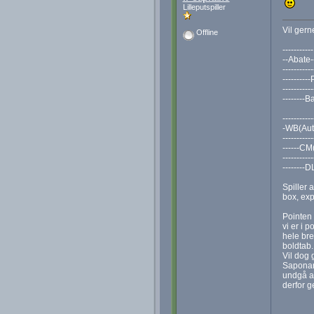
Lilleputspiller
Vil gerne
Offline
----------
--Abate-
----------
---------
----------
--------B
----------
-WB(Aut
----------
------CM
----------
--------D
Spiller 
box, exp
Pointen 
vi er i 
hele bre
boldtab.
Vil dog 
Saponara
undgå at
derfor g