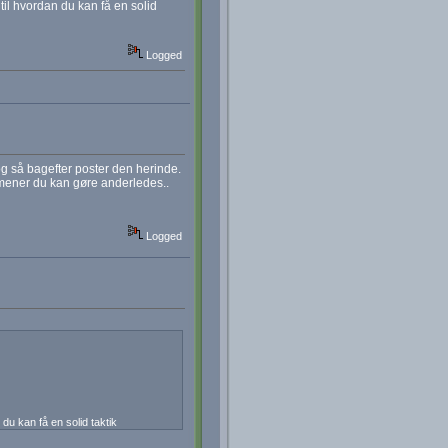
il hvordan du kan få en solid
Logged
 og så bagefter poster den herinde.
t. mener du kan gøre anderledes..
Logged
du kan få en solid taktik