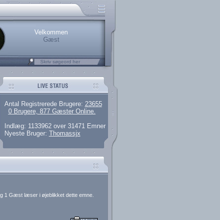
rerede brugere
 artikler og 135 guides
M25.264.324,00)
kke her.
Velkommen
Gæst
Antal Registrerede Brugere:
23655
0 Brugere, 877 Gæster Online.
Indlæg: 1133962 over 31471 Emner
Nyeste Bruger:
Thomassjx
g 1 Gæst læser i øjeblikket dette emne.