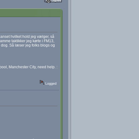
nset hvilket hold jeg vælger, så
 samme taktikker jeg kørte i FM13,
d dog. Så læser jeg folks blogs og
pool, Manchester City, need help. :
Logged