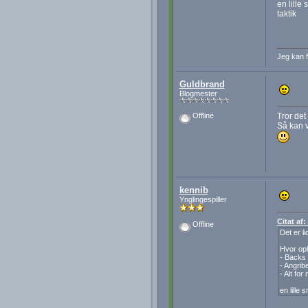
en lille
taktik
Jeg kan f
Guldbrand
Blogmester
Tror det
Offline
Så kan v
kennib
Ynglingespiller
Citat af
Offline
Det er l
Hvor opl
- Backs
- Angrib
- Alt for
en lille