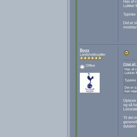
Hav af 
Lukker M
Typiske 
Det er s
modstan
Boxx
Landsholdsspiller
Citat af
Offline
Hav af c
Lukker M
Typiske 
Det er s
kan nøje
Oplever 
og så ha
Leiceste
Til det 
generelt
dybden 