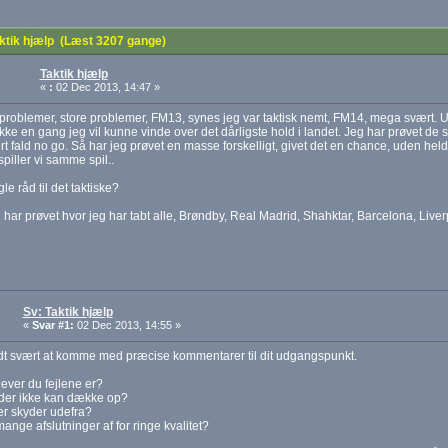
ktik hjælp (Læst 3207 gange)
Taktik hjælp
«
:
02 Dec 2013, 14:47 »
problemer, store problemer, FM13, synes jeg var taktisk nemt, FM14, mega svært. Ua
 ikke en gang jeg vil kunne vinde over det dårligste hold i landet. Jeg har prøvet de
ert fald no go. Så har jeg prøvet en masse forskelligt, givet det en chance, uden hel
spiller vi samme spil..
le råd til det taktiske?
 har prøvet hvor jeg har tabt alle, Brøndby, Real Madrid, Shahktar, Barcelona, Liver
Sv: Taktik hjælp
«
Svar #1:
02 Dec 2013, 14:55 »
idt svært at komme med præcise kommentarer til dit udgangspunkt.
ever du fejlene er?
 der ikke kan dække op?
er skyder udefra?
 mange afslutninger af for ringe kvalitet?