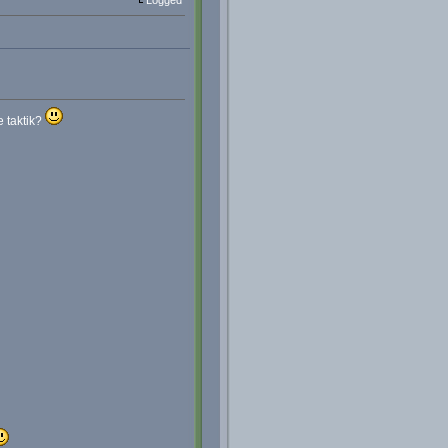
Logged
e taktik?