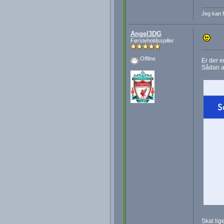
Jeg kan f
Angel3DG
Førsteholdsspiller
Offline
Er der e
Sådan at
Skal lig