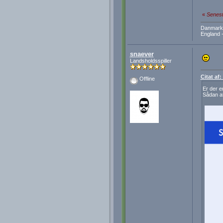
«
Senest
Danmark 
England -
snaever
Landsholdsspiller
Citat af
Offline
Er der e
Sådan at