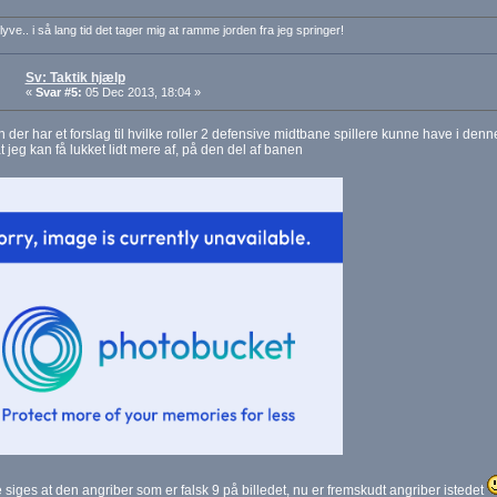
lyve.. i så lang tid det tager mig at ramme jorden fra jeg springer!
Sv: Taktik hjælp
«
Svar #5:
05 Dec 2013, 18:04 »
n der har et forslag til hvilke roller 2 defensive midtbane spillere kunne have i denn
 jeg kan få lukket lidt mere af, på den del af banen
e siges at den angriber som er falsk 9 på billedet, nu er fremskudt angriber istedet