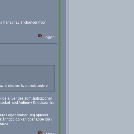
g har et hav af chancer hvor
Logged
 hav af chancer hvor modstanderen
or de anvendes som spilstationer
dmærket med Anthony Knockaert fra
lleres egenskaber. Jeg oplever
tår rigtig og kan opsnappe løb i
backs.