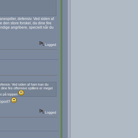
anespiller, defensiv. Ved siden af
 den store forskel, da dine fire
ndige angribere, specielt når du
Logged
 defensiv. Ved siden af ham kan du
dine fire offensive spillere er meget
 to på toppen
upport?
Logged