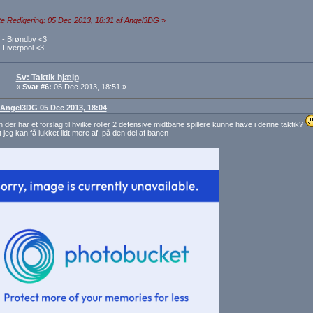
e Redigering: 05 Dec 2013, 18:31 af Angel3DG
»
- Brøndby <3
 Liverpool <3
Sv: Taktik hjælp
«
Svar #6:
05 Dec 2013, 18:51 »
: Angel3DG 05 Dec 2013, 18:04
n der har et forslag til hvilke roller 2 defensive midtbane spillere kunne have i denne taktik?
 jeg kan få lukket lidt mere af, på den del af banen