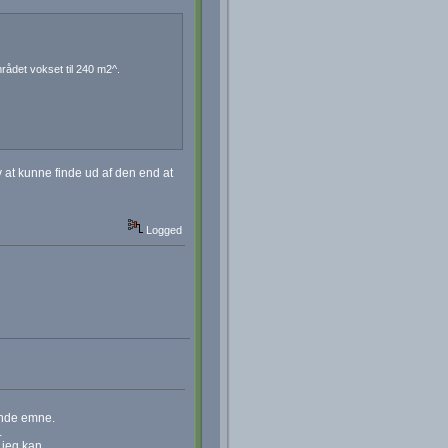
ådet vokset til 240 m2^.
v at kunne finde ud af den end at
Logged
sende emne.
.
 jeg kan