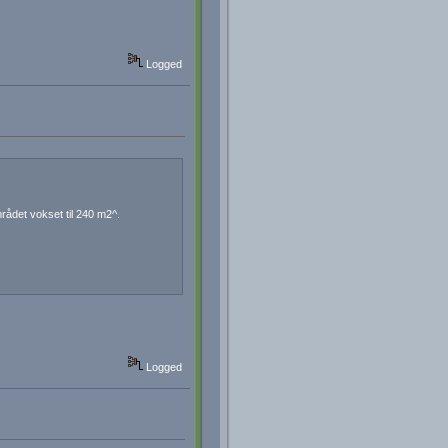
Logged
ådet vokset til 240 m2^.
Logged