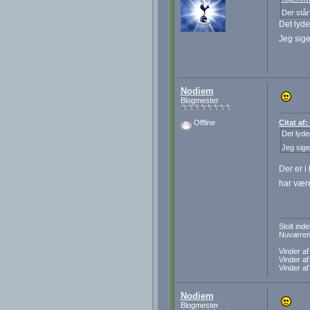
Der står
Det lyd
Jeg sige
Nodiem
Blogmester
Citat af
Offline
Det lyd
Jeg sige
Der er i
har være
Stolt in
Nuværend
Vinder a
Vinder a
Vinder a
Nodiem
Blogmester