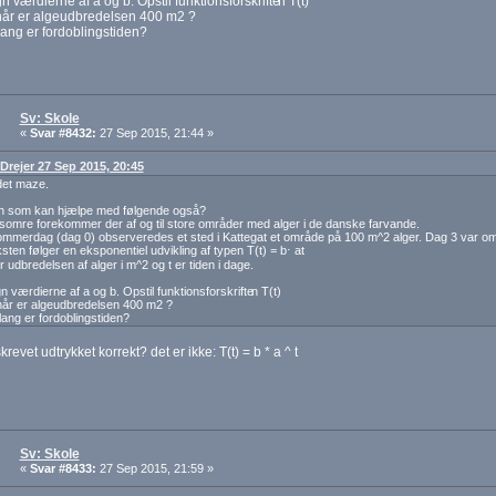
n værdierne af a og b. Opstil funktionsforskrifte
n T(t)
når er algeudbredelsen 400 m2 ?
lang er fordoblingstiden?
Sv: Skole
«
Svar #8432:
27 Sep 2015, 21:44 »
 Drejer 27 Sep 2015, 20:45
det maze.
en som kan hjælpe med følgende også?
somre forekommer der af og til store områder med alger i de danske farvande.
mmerdag (dag 0) observeredes et sted i Kattegat et område på 100 m^2 alger. Dag 3 var omr
ten følger en eksponentiel udvikling af typen T(t) = b⋅ at
r udbredelsen af alger i m^2 og t er tiden i dage.
n værdierne af a og b. Opstil funktionsforskrifte
n T(t)
år er algeudbredelsen 400 m2 ?
lang er fordoblingstiden?
revet udtrykket korrekt? det er ikke: T(t) = b * a ^ t
Sv: Skole
«
Svar #8433:
27 Sep 2015, 21:59 »