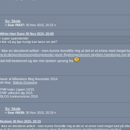
Sv: Skole
«
Svar #8437:
30 Nov 2015, 20:15 »
: White Hart Dane 30 Nov 2015, 20:00
er super spændende!
t link så jeg lige hurtigt kan læse om det?
ikke en decideret artikel - men kunne forestille mig at det er et emne med meget 
ww.dr.dk/sporten/oevrig/borgmester-giver-flygtningestroem-skylden-hamborgs-nej-til
 det lidt beskrevet og der min tanken sprang fra
dehaver af Månedens Blog November 2014
e blog :
Balkan Dreaming
f FMFreaks Ligaen 14/15.
f FMF udfordre dig 2015
f BLOG konkurrencen 2018
Sv: Skole
«
Svar #8438:
30 Nov 2015, 20:19 »
: Nodiem 30 Nov 2015, 20:15
ikke en decideret artikel - men kunne forestille mig at det er et emne med meget kød på eft
ww.dr.dk/sporten/oevrig/borgmester-giver-flygtningestroem-skylden-hamborgs-nej-til-ol