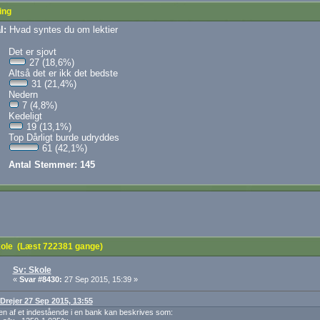
ing
l:
Hvad syntes du om lektier
Det er sjovt
27 (18,6%)
Altså det er ikk det bedste
31 (21,4%)
Nedern
7 (4,8%)
Kedeligt
19 (13,1%)
Top Dårligt burde udryddes
61 (42,1%)
Antal Stemmer: 145
ole (Læst 722381 gange)
Sv: Skole
«
Svar #8430:
27 Sep 2015, 15:39 »
 Drejer 27 Sep 2015, 13:55
en af et indestående i en bank kan beskrives som: