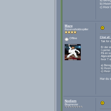
a) Bereg
b) Hvor
c) Hvor 
Maze
Reserveholdsspiller
Citat af:
Offline
Tak for 
Er der 
I varme 
På en so
Algevæks
hvor T e
a) Bereg
b) Hvorn
c) Hvor 
Har du sk
Nodiem
Blogmester