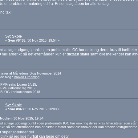
e en problemformulering ud fra. Er som sagt åben for alle forslag.
nd tak!
Sv: Skole
«
Svar #8435:
30 Nov 2015, 19:54 »
 at tage udgangspunkt i den problematik IOC har omkring deres krav til faciliteter
milliarder kr, så det efterhånden kun er diktatur stater samt oliesheiker der kan af
dehaver af Månedens Blog November 2014
e blog :
Balkan Dreaming
f FMFreaks Ligaen 14/15.
f FMF udfordre dig 2015
f BLOG konkurrencen 2018
Sv: Skole
«
Svar #8436:
30 Nov 2015, 20:00 »
: Nodiem 30 Nov 2015, 19:54
 at tage udgangspunkt i den problematik IOC har omkring deres krav til faciliteter som stå
er kr, så det efterhånden kun er diktatur stater samt oliesheiker der kan afholde festlighederne
er super spændende!
t link så jeg lige hurtigt kan læse om det?