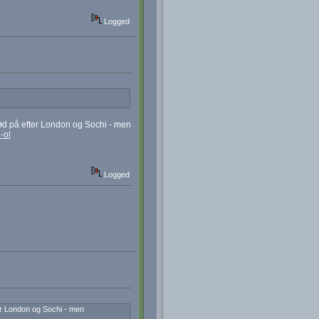
Logged
kød på efter London og Sochi - men
-ol
Logged
er London og Sochi - men