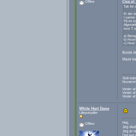
Citat af:
Offline
Tak for 
Er der 
I varme 
På en so
Algevæks
hvor T e
a) Bereg
b) Hvorn
c) Hvor 
Burde du
Maze k
Stolt in
Nuværend
Vinder a
Vinder a
Vinder a
White Hart Dane
Lilleputspiller
Hej,
Offline
Jeg skal
Jeg er r
Det jeg 