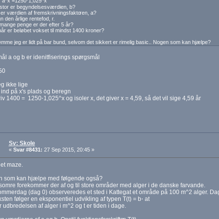
⋅ a^x =1250⋅1,025^x
stor er begyndelsesværdien, b?
er værdien af fremskrivningsfakto
ren, a?
n den årlige rentefod, r.
mange penge er der efter 5 år?
år er beløbet vokset til mindst 1400 kroner?
mme jeg er lidt på bar bund, selvom det sikkert er rimelig basic.. Nogen som kan hjælpe?
l a og b er idenitfiserings spørgsmål
50
eg ikke lige
 ind på x's plads og beregn
iv 1400 = 1250⋅1,025^x og isoler x, det giver x = 4,59, så det vil sige 4,59 år
Sv: Skole
«
Svar #8431:
27 Sep 2015, 20:45 »
det maze.
en som kan hjælpe med følgende også?
somre forekommer der af og til store områder med alger i de danske farvande.
mmerdag (dag 0) observeredes et sted i Kattegat et område på 100 m^2 alger. Dag 
ten følger en eksponentiel udvikling af typen T(t) = b⋅ at
r udbredelsen af alger i m^2 og t er tiden i dage.