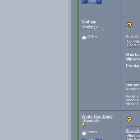
Nodiem
Blogmester
Citat af
Offline
Det lyd
Har du e
Øhm har 
http://w
Der står
Stolt in
Nuværend
Vinder a
Vinder a
Vinder a
White Hart Dane
Lilleputspiller
Citat af
Offline
Øhm har 
http://w