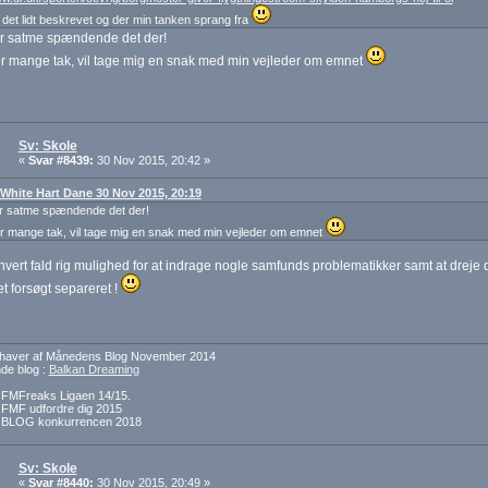
 det lidt beskrevet og der min tanken sprang fra
er satme spændende det der!
r mange tak, vil tage mig en snak med min vejleder om emnet
Sv: Skole
«
Svar #8439:
30 Nov 2015, 20:42 »
: White Hart Dane 30 Nov 2015, 20:19
er satme spændende det der!
r mange tak, vil tage mig en snak med min vejleder om emnet
 hvert fald rig mulighed for at indrage nogle samfunds problematikker samt at dreje 
t forsøgt separeret !
dehaver af Månedens Blog November 2014
e blog :
Balkan Dreaming
f FMFreaks Ligaen 14/15.
f FMF udfordre dig 2015
f BLOG konkurrencen 2018
Sv: Skole
«
Svar #8440:
30 Nov 2015, 20:49 »