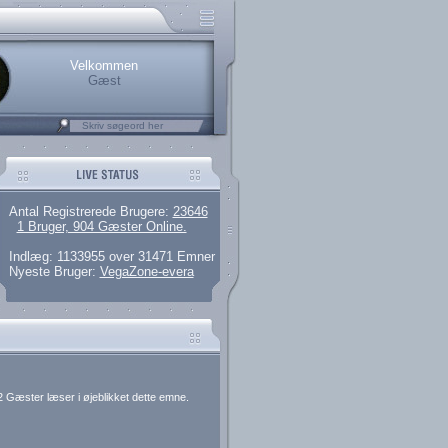
rerede brugere
 artikler og 135 guides
M25.264.324,00)
kke her.
Velkommen
Gæst
Antal Registrerede Brugere:
23646
1 Bruger, 904 Gæster Online.
Indlæg: 1133955 over 31471 Emner
Nyeste Bruger:
VegaZone-evera
 Gæster læser i øjeblikket dette emne.