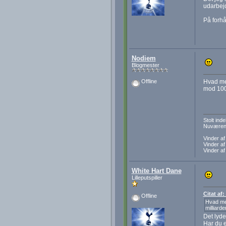
udarbejd
På forhå
Nodiem
Blogmester
Hvad med
Offline
mod 100 
Stolt in
Nuværend
Vinder a
Vinder a
Vinder a
White Hart Dane
Lilleputspiller
Citat af
Offline
Hvad med
milliard
Det lyd
Har du e