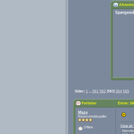
Afstemn
Spørgsmå
Sider:
1
...
561
562
[
563
]
564
565
Forfatter
Emne: Sk
Maze
Reserveholdsspiller
Citat af:
Offline
Størrels