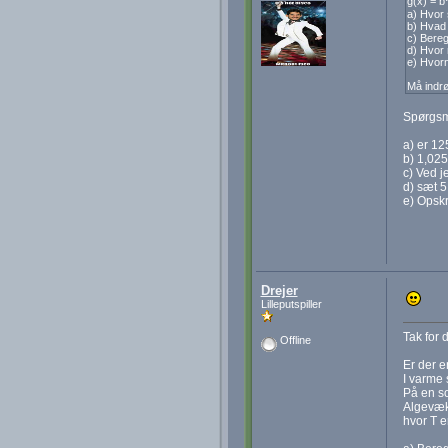
g(x) = b
a) Hvor 
b) Hvad 
c) Bereg
d) Hvor 
e) Hvorn
Må indrø
Spørgsmå
a) er 12
b) 1,025
c) Ved j
d) sæt 5
e) Opskr
Drejer
Lilleputspiller
Tak for 
Offline
Er der 
I varme 
På en so
Algevæks
hvor T e