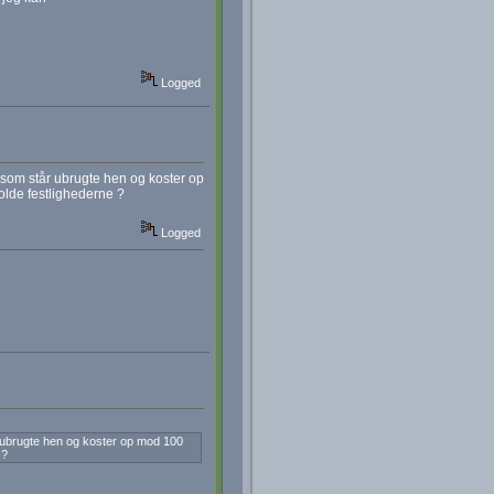
Logged
 som står ubrugte hen og koster op
holde festlighederne ?
Logged
r ubrugte hen og koster op mod 100
 ?