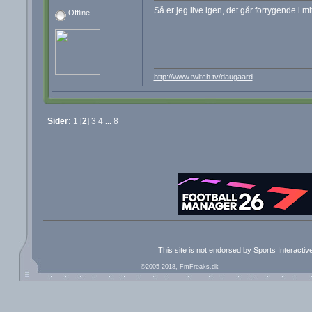
Så er jeg live igen, det går forrygende i mi
Offline
http://www.twitch.tv/daugaard
Sider:
1
[
2
]
3
4
...
8
This site is not endorsed by Sports Interacti
©2005-2018, FmFreaks.dk