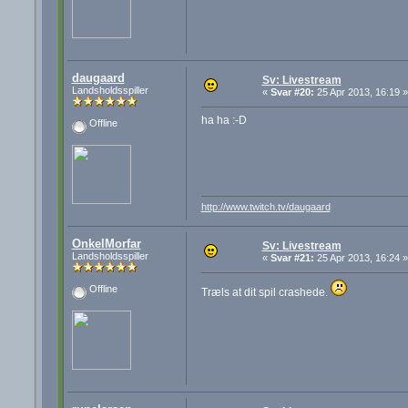
daugaard
Sv: Livestream
Landsholdsspiller
«
Svar #20:
25 Apr 2013, 16:19 »
ha ha :-D
Offline
http://www.twitch.tv/daugaard
OnkelMorfar
Sv: Livestream
Landsholdsspiller
«
Svar #21:
25 Apr 2013, 16:24 »
Offline
Træls at dit spil crashede.