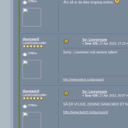
Offline
Æv, så er du ikke engang online.
daugaard
Sv: Livestream
Landsholdsspiller
«
Svar #25:
27 Apr 2013, 17:13 »
Sorry :-) kommer nok senere iaften!
Offline
http://www.twitch.tv/daugaard
daugaard
Sv: Livestream
Landsholdsspiller
«
Svar #26:
27 Apr 2013, 20:07 »
SÅ ER VI LIVE, DENNE GANG MED ET 
Offline
http://www.twitch.tv/daugaard