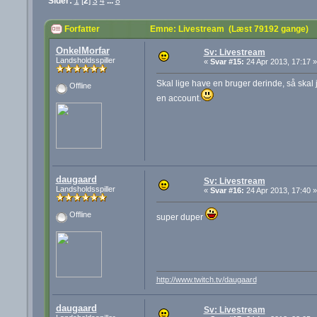
Sider:
1
[
2
]
3
4
...
8
Forfatter
Emne: Livestream (Læst 79192 gange)
OnkelMorfar
Sv: Livestream
Landsholdsspiller
«
Svar #15:
24 Apr 2013, 17:17 »
Skal lige have en bruger derinde, så skal 
Offline
en account.
daugaard
Sv: Livestream
Landsholdsspiller
«
Svar #16:
24 Apr 2013, 17:40 »
Offline
super duper
http://www.twitch.tv/daugaard
daugaard
Sv: Livestream