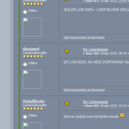
Landsholdsspiller
«
Svar #17:
24 Apr 2013, 23:05 »
JEG ER LIVE IGEN :-) DER BLIVER SPI
Offline
http://www.twitch.tv/daugaard
daugaard
Sv: Livestream
Landsholdsspiller
«
Svar #18:
25 Apr 2013, 08:29 »
ER LIVE IGEN, NU MED DORTMUND! Valen
Offline
http://www.twitch.tv/daugaard
OnkelMorfar
Sv: Livestream
Landsholdsspiller
«
Svar #19:
25 Apr 2013, 16:15 »
Offline
Det var dejligt med lidt bedre musik