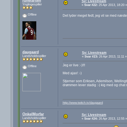
runelarsen
Sv: Livestream
Ynglingespiller
«
Svar #22:
25 Apr 2013, 18:20 »
Offline
Det lyder meget fedt, jeg vil se med næs
daugaard
Sv: Livestream
Landsholdsspiller
«
Svar #23:
26 Apr 2013, 11:11 »
Jeg er live :-)!!!
Offline
Med ajax! :-)
Stjerner som Eriksen, Ademilson, Wellingto
drømmen lever stadig :-) kig med og chat
http://www.twitch.tv/daugaard
OnkelMorfar
Sv: Livestream
Landsholdsspiller
«
Svar #24:
26 Apr 2013, 12:55 »