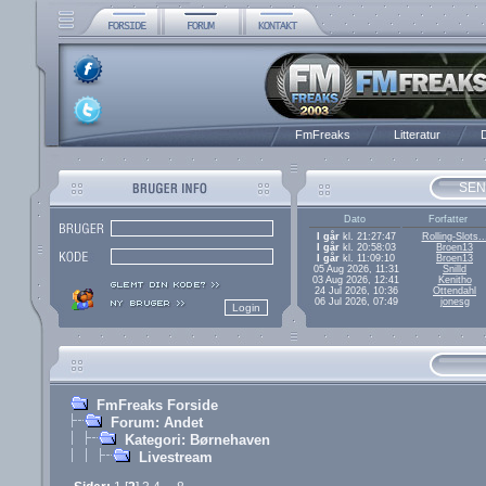
FmFreaks
Litteratur
D
SEN
Dato
Forfatter
I går
kl. 21:27:47
Rolling-Slots..
I går
kl. 20:58:03
Broen13
I går
kl. 11:09:10
Broen13
05 Aug 2026, 11:31
Snilld
03 Aug 2026, 12:41
Kenitho
24 Jul 2026, 10:36
Ottendahl
06 Jul 2026, 07:49
jonesg
FmFreaks Forside
Forum: Andet
Kategori: Børnehaven
Livestream