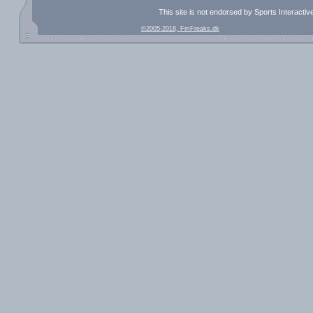
This site is not endorsed by Sports Interacti
©2005-2018, FmFreaks.dk