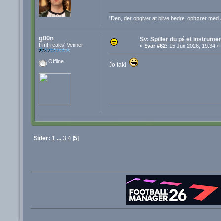
”Den, der opgiver at blive bedre, ophører med 
g00n
Sv: Spiller du på et instrume
FmFreaks' Venner
«
Svar #62:
15 Jun 2026, 19:34 »
Offline
Jo tak!
Sider:
1
...
3
4
[
5
]