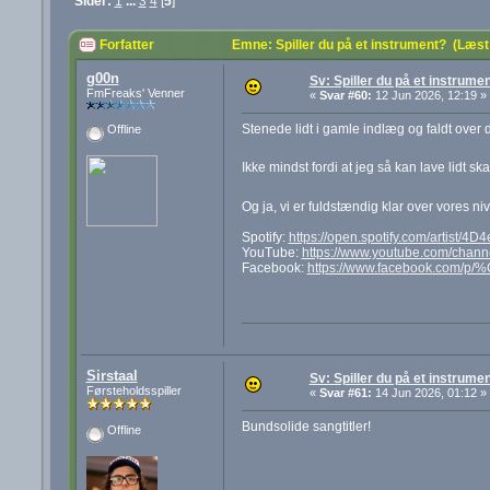
Sider:
1
...
3
4
[
5
]
Forfatter
Emne: Spiller du på et instrument? (Læs
g00n
Sv: Spiller du på et instrume
FmFreaks' Venner
«
Svar #60:
12 Jun 2026, 12:19 »
Stenede lidt i gamle indlæg og faldt over 
Offline
Ikke mindst fordi at jeg så kan lave lidt 
Og ja, vi er fuldstændig klar over vores niv
Spotify:
https://open.spotify.com/artis
YouTube:
https://www.youtube.com/cha
Facebook:
https://www.facebook.com/p/
Sirstaal
Sv: Spiller du på et instrume
Førsteholdsspiller
«
Svar #61:
14 Jun 2026, 01:12 »
Bundsolide sangtitler!
Offline