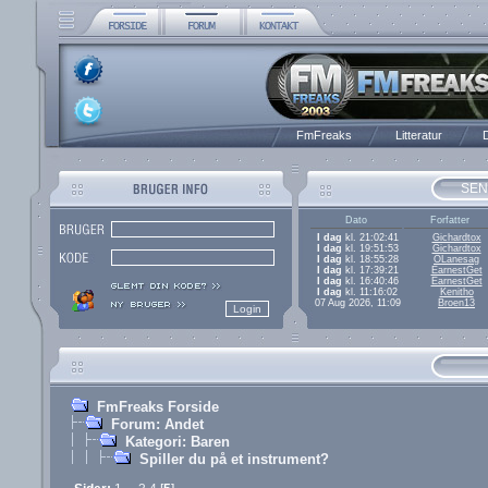
FmFreaks
Litteratur
D
SEN
Dato
Forfatter
I dag
kl. 21:02:41
Gichardtox
I dag
kl. 19:51:53
Gichardtox
I dag
kl. 18:55:28
OLanesag
I dag
kl. 17:39:21
EarnestGet
I dag
kl. 16:40:46
EarnestGet
I dag
kl. 11:16:02
Kenitho
07 Aug 2026, 11:09
Broen13
FmFreaks Forside
Forum: Andet
Kategori: Baren
Spiller du på et instrument?