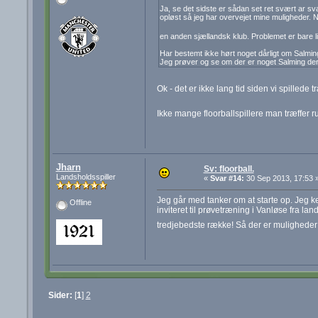
Ja, se det sidste er sådan set ret svært ar s
opløst så jeg har overvejet mine muligheder. Nu
en anden sjællandsk klub. Problemet er bare lidt
Har bestemt ikke hørt noget dårligt om Salmin
Jeg prøver og se om der er noget Salming de
Ok - det er ikke lang tid siden vi spilled
Ikke mange floorballspillere man træffer 
Jharn
Sv: floorball.
Landsholdsspiller
«
Svar #14:
30 Sep 2013, 17:53 
Jeg går med tanker om at starte op. Jeg k
Offline
inviteret til prøvetræning i Vanløse fra 
tredjebedste række! Så der er muligheder
Sider:
[
1
]
2