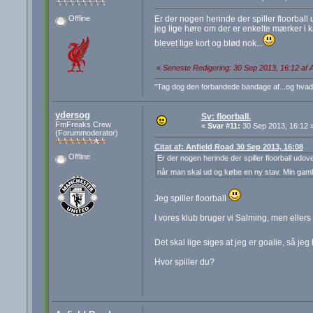
Er der nogen herinde der spiller floorball 
Offline
jeg lige høre om der er enkelte mærker i 
blevet lige kort og blød nok...
«
Seneste Redigering: 30 Sep 2013, 16:12 af 
"Tag dog den forbandede bandage af...og hva
ydersog
Sv: floorball.
FmFreaks Crew
«
Svar #11:
30 Sep 2013, 16:12 
(Forummoderator)
Citat af: Anfield Road 30 Sep 2013, 16:08
Offline
Er der nogen herinde der spiller floorball udov
når man skal ud og købe en ny stav. Min gamle 
Jeg spiller floorball
I vores klub bruger vi Salming, men ellers
Det skal lige siges at jeg er goalie, så jeg
Hvor spiller du?