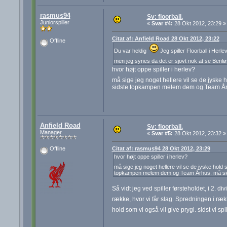
rasmus94
Sv: floorball.
Juniorspiller
«
Svar #4:
28 Okt 2012, 23:29 »
Citat af: Anfield Road 28 Okt 2012, 23:22
Offline
Du var heldig
Jeg spiller Floorball i Herle
men jeg synes da det er sjovt nok at se Ben
hvor højt oppe spiller i herlev?
må sige jeg noget hellere vil se de jyske h
sidste topkampen melem dem og Team Århu
Anfield Road
Sv: floorball.
Manager
«
Svar #5:
28 Okt 2012, 23:32 »
Citat af: rasmus94 28 Okt 2012, 23:29
Offline
hvor højt oppe spiller i herlev?
må sige jeg noget hellere vil se de jyske hold s
topkampen melem dem og Team Århus. må sige 
Så vidt jeg ved spiller førsteholdet, i 2. 
række, hvor vi får slag. Spredningen i ræ
hold som vi også vil give prygl. sidst vi 