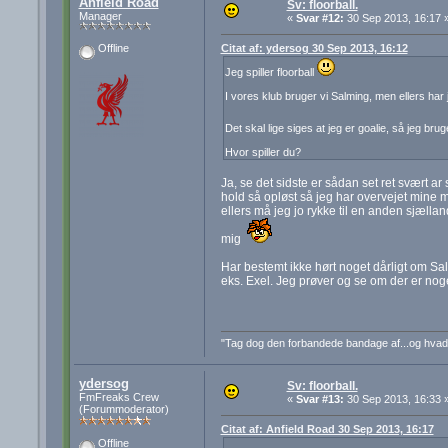
Anfield Road
Sv: floorball.
Manager
«
Svar #12:
30 Sep 2013, 16:17 
Citat af: ydersog 30 Sep 2013, 16:12
Offline
Jeg spiller floorball
I vores klub bruger vi Salming, men ellers har
Det skal lige siges at jeg er goalie, så jeg bru
Hvor spiller du?
Ja, se det sidste er sådan set ret svært a
hold så opløst så jeg har overvejet mine 
ellers må jeg jo rykke til en anden sjælland
mig
Har bestemt ikke hørt noget dårligt om Sa
eks. Exel. Jeg prøver og se om der er no
"Tag dog den forbandede bandage af...og hva
ydersog
Sv: floorball.
FmFreaks Crew
«
Svar #13:
30 Sep 2013, 16:33 
(Forummoderator)
Citat af: Anfield Road 30 Sep 2013, 16:17
Offline