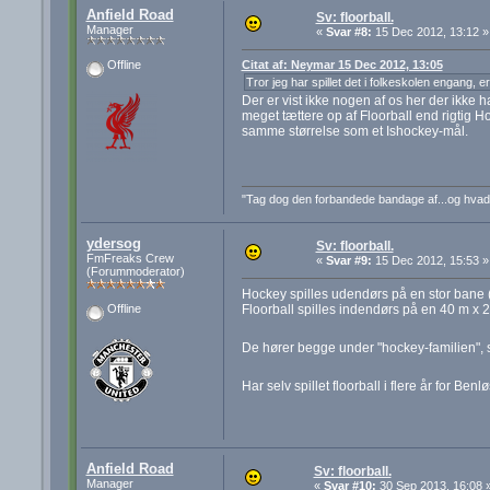
Anfield Road
Sv: floorball.
Manager
«
Svar #8:
15 Dec 2012, 13:12 »
Citat af: Neymar 15 Dec 2012, 13:05
Offline
Tror jeg har spillet det i folkeskolen engang
Der er vist ikke nogen af os her der ikke ha
meget tættere op af Floorball end rigtig H
samme størrelse som et Ishockey-mål.
"Tag dog den forbandede bandage af...og hva
ydersog
Sv: floorball.
FmFreaks Crew
«
Svar #9:
15 Dec 2012, 15:53 »
(Forummoderator)
Hockey spilles udendørs på en stor bane (v
Floorball spilles indendørs på en 40 m x 2
Offline
De hører begge under "hockey-familien", s
Har selv spillet floorball i flere år for B
Anfield Road
Sv: floorball.
Manager
«
Svar #10:
30 Sep 2013, 16:08 