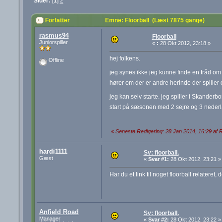
Sider:
[
1
]
2
Forfatter
Emne: Floorball (Læst 7875 gange)
rasmus94
Floorball
Juniorspiller
«
:
28 Okt 2012, 23:18 »
hej folkens.
Offline
jeg synes ikke jeg kunne finde en tråd om fl
hører om der er andre herinde der spiller 
jeg kan selv starte. jeg spiller i Skanderb
start på sæsonen med 2 sejre og 3 neder
«
Seneste Redigering: 28 Jan 2014, 16:29 af 
hardi1111
Sv: floorball.
Gæst
«
Svar #1:
28 Okt 2012, 23:21 »
Har du et link til noget floorball relatere
Anfield Road
Sv: floorball.
Manager
«
Svar #2:
28 Okt 2012, 23:22 »