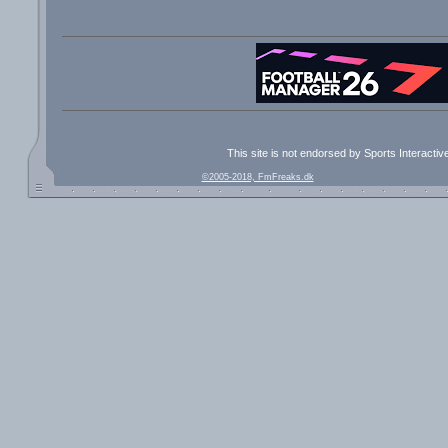
This site is not endorsed by Sports Interacti
©2005-2018, FmFreaks.dk