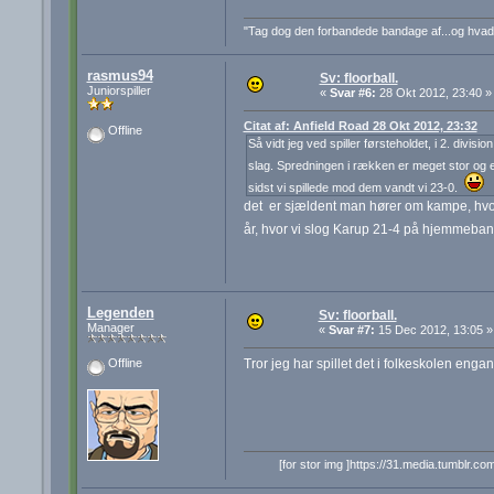
"Tag dog den forbandede bandage af...og hva
rasmus94
Sv: floorball.
Juniorspiller
«
Svar #6:
28 Okt 2012, 23:40 »
Citat af: Anfield Road 28 Okt 2012, 23:32
Offline
Så vidt jeg ved spiller førsteholdet, i 2. divi
slag. Spredningen i rækken er meget stor og 
sidst vi spillede mod dem vandt vi 23-0.
det er sjældent man hører om kampe, hvor 
år, hvor vi slog Karup 21-4 på hjemmebane
Legenden
Sv: floorball.
Manager
«
Svar #7:
15 Dec 2012, 13:05 »
Tror jeg har spillet det i folkeskolen en
Offline
[for stor img ]https://31.media.tumb