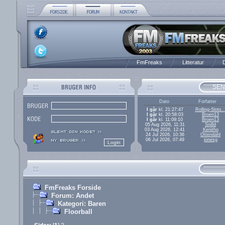
FmFreaks
Litteratur
D
SEN
Dato
Forfatter
I går
kl. 21:27:47
Rolling-Slots..
I går
kl. 20:58:03
Broen13
I går
kl. 11:09:10
Broen13
05 Aug 2026, 11:31
Snilld
03 Aug 2026, 12:41
Kenitho
24 Jul 2026, 10:36
Ottendahl
06 Jul 2026, 07:49
jonesg
FmFreaks Forside
Forum: Andet
Kategori: Baren
Floorball