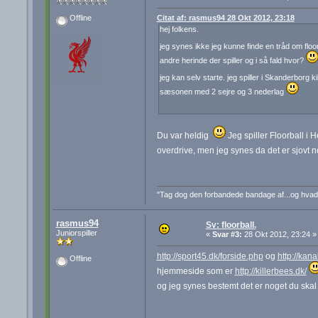
Citat af: rasmus94 28 Okt 2012, 23:18
Offline
hej folkens.
jeg synes ikke jeg kunne finde en tråd om floorb
andre herinde der spiller og i så fald hvor?
jeg kan selv starte. jeg spiller i Skanderborg 
sæsonen med 2 sejre og 3 nederlag
Du var heldig
Jeg spiller Floorball i H
overdrive, men jeg synes da det er sjovt
"Tag dog den forbandede bandage af...og hva
rasmus94
Sv: floorball.
Juniorspiller
«
Svar #3:
28 Okt 2012, 23:24 »
http://sport45.dk/forside.php
og
http://kana
Offline
hjemmeside som er
http://killerbees.dk/
og jeg synes bestemt det er noget du skal