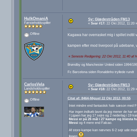
HulkOmaniA
Sv: Glædestråden FM13
Førsteholdsspiller
«
Svar #17:
22 Okt 2012, 11:20 
Offline
Kagawa har overrasket mig i spillet indtil
kampen efter mod liverpool på udebane, v
«
Seneste Redigering: 22 Okt 2012, 11:40 af
Brøndby og Manchester United siden 1994/19
Fc Barcelona siden Ronaldinho tryllede rundt
CarlosVela
Sv: Glædestråden FM13
Landsholdsspiller
«
Svar #18:
22 Okt 2012, 11:29 
Citat af: 8464-Miguel 22 Okt 2012, 00:55
Offline
Intet mindre end fantastisk halv sæson med 
Har ingen indkøb lavet da jeg mener de har 
I Ligaen har jeg 17 sejre og 2 nederlag i 19 k
Messi er på 26 mål i 27 kampe og Iniesta h
Messi
og 4 mere end Falcao.
Af store kampe kan nævnes 6-2 sejr ude mod Re
ligaen