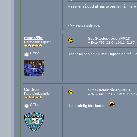
Messi er så god at han scorer 2 mål mere
FMFreaks inside you.
mama99ai
Sv: Glædestråden FM13
Førsteholdsspiller
«
Svar #19:
22 Okt 2012, 11:57 
Offline
Der henvises nok til mål i ligaen og mål i 
Coldice
Sv: Glædestråden FM13
Førsteholdsspiller
«
Svar #20:
22 Okt 2012, 12:57 
Offline
Har endelig fået koden!!!