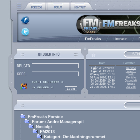
FmFreaks
Litteratur
D
SEN
Dato
Forfatter
I går
kl. 22:50:16
Kenitho
I går
kl. 13:23:41
Broen13
05 Aug 2026, 11:31
Snilld
03 Aug 2026, 12:41
Kenitho
24 Jul 2026, 10:36
Ottendahl
06 Jul 2026, 07:49
jonesg
21 Jun 2026, 17:41
JG v25
FmFreaks Forside
Forum: Andre Managerspil
Nostalgi
FM2013
Kategori: Omklædningsrummet