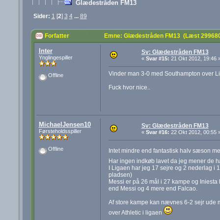
Glædestråden FM13
Sider:
1
[
2
]
3
4
...
89
Forfatter
Emne: Glædestråden FM13 (Læst 299680
Inter
Sv: Glædestråden FM13
Ynglingespiller
«
Svar #15:
21 Okt 2012, 19:46 
Vinder man 3-0 med Southampton over Liv
Offline
Fuck hvor nice..
MichaelJensen10
Sv: Glædestråden FM13
Førsteholdsspiller
«
Svar #16:
22 Okt 2012, 00:55 
Offline
Intet mindre end fantastisk halv sæson 
Har ingen indkøb lavet da jeg mener de 
I Ligaen har jeg 17 sejre og 2 nederlag i 
pladsen)
Messi er på 26 mål i 27 kampe og Iniesta 
end Messi og 4 mere end Falcao.
Af store kampe kan nævnes 6-2 sejr ude m
over Athletic i ligaen