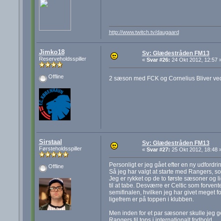
http://www.twitch.tv/daugaard
Jimko18
Sv: Glædestråden FM13
Reserveholdsspiller
«
Svar #26:
24 Okt 2012, 12:57 
Offline
2 sæson med FCK og Cornelius Bliver ve
Sirstaal
Sv: Glædestråden FM13
Førsteholdsspiller
«
Svar #27:
25 Okt 2012, 18:48 
Personligt er jeg gået efter en ny udfordrin
Offline
Så jeg har valgt at starte med Rangers, so
Jeg er rykket op de to første sæsoner og 
til at tabe. Desværre er Celtic som forvent
semifinalen, hvilken jeg har givet meget 
ligefrem er på toppen i klubben.
Men inden for et par sæsoner skulle jeg ger
Rangers til tops i internationalt fodbold.