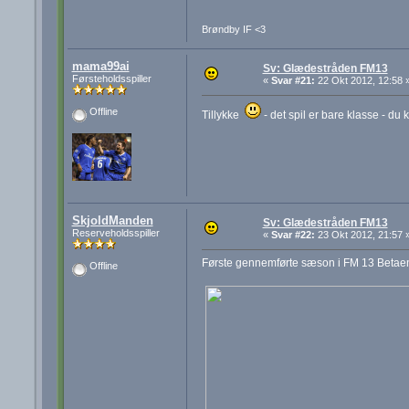
Brøndby IF <3
mama99ai
Sv: Glædestråden FM13
Førsteholdsspiller
«
Svar #21:
22 Okt 2012, 12:58 
Offline
Tillykke
- det spil er bare klasse - d
SkjoldManden
Sv: Glædestråden FM13
Reserveholdsspiller
«
Svar #22:
23 Okt 2012, 21:57 
Første gennemførte sæson i FM 13 Betae
Offline