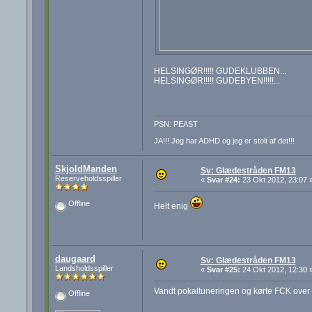
HELSINGØR!!!!! GUDEKLUBBEN...
HELSINGØR!!!!! GUDEBYEN!!!!!...
PSN: PEAST
JA!!! Jeg har ADHD og jeg er stolt af det!!!
SkjoldManden
Sv: Glædestråden FM13
Reserveholdsspiller
«
Svar #24:
23 Okt 2012, 23:07 
Offline
Helt enig
daugaard
Sv: Glædestråden FM13
Landsholdsspiller
«
Svar #25:
24 Okt 2012, 12:30 
Vandt pokaltuneringen og kørte FCK over i
Offline