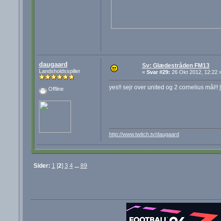
daugaard
Sv: Glædestråden FM13
Landsholdsspiller
«
Svar #29:
26 Okt 2012, 12:22 
yes!! sejr over united og 2 cornelius mål!!
Offline
http://www.twitch.tv/daugaard
Sider:
1
[
2
]
3
4
...
89