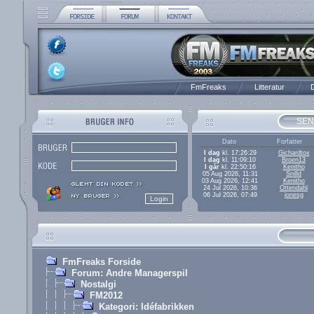
FmFreaks
Litteratur
D
SEN
Dato
Forfatter
I dag
kl. 17:26:29
Gichardtox
I dag
kl. 11:09:10
Broen13
I går
kl. 22:50:16
Kenitho
05 Aug 2026, 11:31
Snilld
03 Aug 2026, 12:41
Kenitho
24 Jul 2026, 10:36
Ottendahl
06 Jul 2026, 07:49
jonesg
FmFreaks Forside
Forum: Andre Managerspil
Nostalgi
FM2012
Kategori: Idéfabrikken