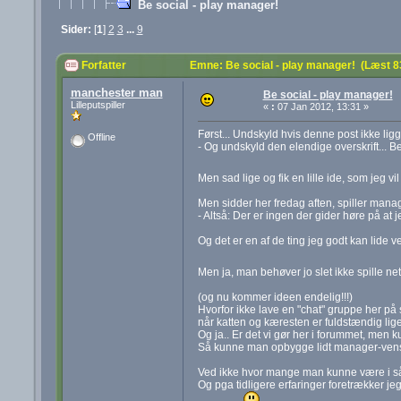
Be social - play manager!
Sider:
[
1
]
2
3
...
9
Forfatter
Emne: Be social - play manager! (Læst 
manchester man
Be social - play manager!
Lilleputspiller
«
:
07 Jan 2012, 13:31 »
Først... Undskyld hvis denne post ikke lig
Offline
- Og undskyld den elendige overskrift...
Men sad lige og fik en lille ide, som jeg v
Men sidder her fredag aften, spiller manag
- Altså: Der er ingen der gider høre på at j
Og det er en af de ting jeg godt kan lide v
Men ja, man behøver jo slet ikke spille net
(og nu kommer ideen endelig!!!)
Hvorfor ikke lave en "chat" gruppe her på
når katten og kæresten er fuldstændig l
Og ja.. Er det vi gør her i forummet, men 
Så kunne man opbygge lidt manager-vensk
Ved ikke hvor mange man kunne være i så
Og pga tidligere erfaringer foretrækker jeg