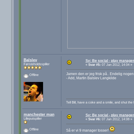
Balslev
Sv: Be social - play manager
Førsteholdsspiller
«
Svar #5:
07 Jan 2012, 14:04 »
Jamen den er jeg frisk på.. Endelig nogen 
Offline
- Add, Martin Balslev Langkilde
Tell Bill, have a coke and a smile, and shut the 
manchester man
Sv: Be social - play manager
Lilleputspiller
«
Svar #6:
07 Jan 2012, 14:08 »
Offline
Så er vi 9 manager tosser!