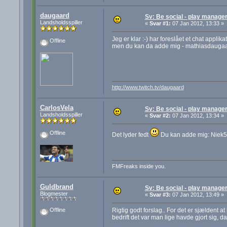
daugaard
Sv: Be social - play manager
Landsholdsspiller
«
Svar #1:
07 Jan 2012, 13:33 »
Jeg er klar :-) har foreslået et chat applika
Offline
men du kan da adde mig - mathiasdauga
http://www.twitch.tv/daugaard
CarlosVela
Sv: Be social - play manager
Landsholdsspiller
«
Svar #2:
07 Jan 2012, 13:34 »
Offline
Det lyder fedt
Du kan adde mig: Niek
FMFreaks inside you.
Guldbrand
Sv: Be social - play manager
Blogmester
«
Svar #3:
07 Jan 2012, 13:49 »
Rigtig godt forslag.. For det er sjældent 
Offline
bedrift det var man lige havde gjort sig, 