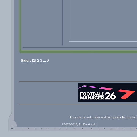
Sider:
[
1
]
2
3
...
9
This site is not endorsed by Sports Interacti
©2005-2018, FmFreaks.dk