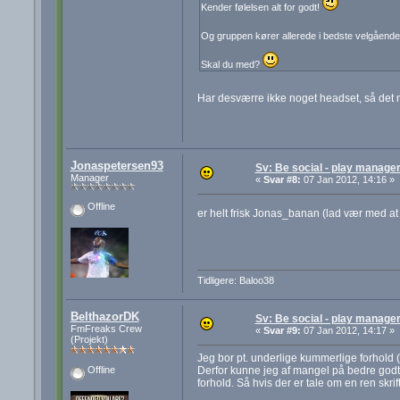
Kender følelsen alt for godt!
Og gruppen kører allerede i bedste velgåend
Skal du med?
Har desværre ikke noget headset, så det 
Jonaspetersen93
Sv: Be social - play manager
Manager
«
Svar #8:
07 Jan 2012, 14:16 »
Offline
er helt frisk Jonas_banan (lad vær med a
Tidligere: Baloo38
BelthazorDK
Sv: Be social - play manager
FmFreaks Crew
«
Svar #9:
07 Jan 2012, 14:17 »
(Projekt)
Jeg bor pt. underlige kummerlige forhold
Derfor kunne jeg af mangel på bedre godt 
Offline
forhold. Så hvis der er tale om en ren skri