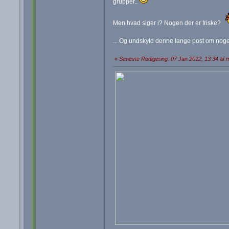
grupper..
Men hvad siger i? Nogen der er friske?
... Og undskyld denne lange post om noget 
«
Seneste Redigering: 07 Jan 2012, 13:34 af