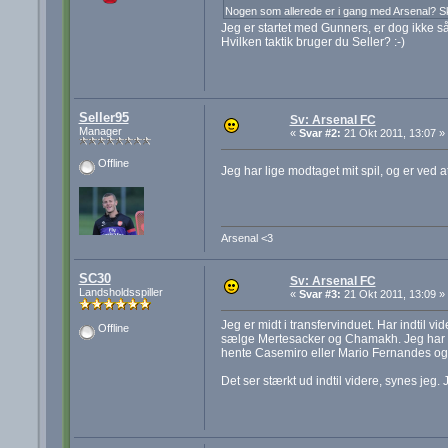
Nogen som allerede er i gang med Arsenal? Skr
Jeg er startet med Gunners, er dog ikke så 
Hvilken taktik bruger du Seller? :-)
Seller95
Sv: Arsenal FC
Manager
«
Svar #2:
21 Okt 2011, 13:07 »
Offline
Jeg har lige modtaget mit spil, og er ved 
Arsenal <3
SC30
Sv: Arsenal FC
Landsholdsspiller
«
Svar #3:
21 Okt 2011, 13:09 »
Jeg er midt i transfervinduet. Har indtil 
Offline
sælge Mertesacker og Chamakh. Jeg har h
hente Casemiro eller Mario Fernandes o
Det ser stærkt ud indtil videre, synes jeg