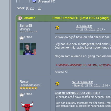
Arsenal FC
Sider:
[
1
]
2
3
...
30
Forfatter
Emne: Arsenal FC (Læst 119233 gange)
Seller95
Arsenal FC
Manager
«
:
21 Okt 2011, 12:17 »
Vi skal da også have en tråd om Arsenal 
Offline
Jeg har ikke selv modtaget mit spil endnu, 
Jeg tænker mig, at jeg kører nogenlunde 
Nogen som allerede er i gang med Arsenal?
«
Seneste Redigering: 21 Okt 2011, 12:19 af S
Arsenal <3
Roxer
Sv: Arsenal FC
Landsholdsspiller
«
Svar #1:
21 Okt 2011, 13:03 »
Citat af: Seller95 21 Okt 2011, 12:17
Offline
Vi skal da også have en tråd om Arsenal i de
Jeg har ikke selv modtaget mit spil endnu, men 
Jeg tænker mig, at jeg kører nogenlunde samm