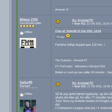
Arsenal <3
Mikkel 2765
Sv: Arsenal FC
Førsteholdsspiller
«
Svar #11:
21 Okt 2011, 15:01 »
Citat af: Seller95 21 Okt 2011, 14:54
Offline
75 mio.
Fandme billigt sluppet gav 116 mio :/
The Gunners - Arsenal FC
FC FmFreaks - Månedens tråd April 2011
Bolden er rund og man spiller 90 minutter - Se
Seller95
Sv: Arsenal FC
Manager
«
Svar #12:
21 Okt 2011, 16:09 
Så fik jeg spillet første ligakamp, og det 
Offline
skulle det ikke gå, for efter 77 minutter 
John Terry og mistede bolden til Drogba som
det.
I Champions League skal jeg i 4. kvalrun