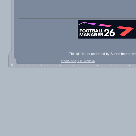
This site is not endorsed by Sports Interacti
©2005-2018, FmFreaks.dk