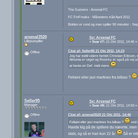
The Gunners - Arsenal FC
FC FmFreaks - Månedens tråd April 2011
Bolden er rund og man spiller 90 minutter - Se
arsenal3520
Sv: Arsenal FC
Lilleputspiller
«
Svar #7:
21 Okt 2011, 14:46 »
Citat af: Seller95 21 Okt 2011, 14:23
Offline
Jeg har indtil videre hentet Christian Eriksen,
Almunia er røget og Rosicky er også på vej ud
at hente en Def. midt mere.
Fellaini eller javi martines fra bilbao ?
Seller95
Sv: Arsenal FC
Manager
«
Svar #8:
21 Okt 2011, 14:50 »
Citat af: arsenal3520 21 Okt 2011, 14:46
Offline
Fellaini eller javi martines fra bilbao ?
ved i
Havde kig på de spillere du nævnte, men d
stats, og så er han kun 22 år.
Så er mit