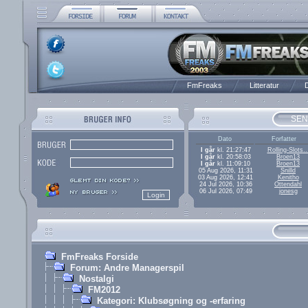
FmFreaks
Litteratur
D
SEN
Dato
Forfatter
I går
kl. 21:27:47
Rolling-Slots..
I går
kl. 20:58:03
Broen13
I går
kl. 11:09:10
Broen13
05 Aug 2026, 11:31
Snilld
03 Aug 2026, 12:41
Kenitho
24 Jul 2026, 10:36
Ottendahl
06 Jul 2026, 07:49
jonesg
FmFreaks Forside
Forum: Andre Managerspil
Nostalgi
FM2012
Kategori: Klubsøgning og -erfaring