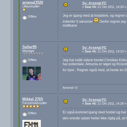
arsenal3520
Sv: Arsenal FC
Lilleputspiller
«
Svar #4:
21 Okt 2011, 14:20 »
Jeg er igang med at installere, og regner 
Offline
indenfor 5 sæsoner
Derfor regner jeg 
midtbane
Seller95
Sv: Arsenal FC
Manager
«
Svar #5:
21 Okt 2011, 14:23 »
Jeg har indtil videre hentet Christian Eri
Offline
har potientale. Almunia er røget og Rosic
for dyre.. Regner også med, at hente en D
Arsenal <3
Mikkel 2765
Sv: Arsenal FC
Førsteholdsspiller
«
Svar #6:
21 Okt 2011, 14:28 »
Er også kommet igang med holdet og har s
Offline
den eneste satser heller ikke rigtig på, a