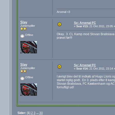
Arsenal <3
Slay
Sv: Arsenal FC
Juniorspiller
«
Svar #13:
21 Okt 2011, 23:05 
Okay.. 3. CL Kamp mod Slovan Bratislava en
Offline
prøvet før!!!
Slay
Sv: Arsenal FC
Juniorspiller
«
Svar #14:
21 Okt 2011, 23:14 
I øvrigt blev det til indkøb af Hugo Llor
Offline
startet rigtig godt.. En 3. plads efter 8 k
Slovan Bratislava, FC Køøbenhavn og AC Mi
fornuftigt ud!
Sider:
[
1
]
2
3
...
30