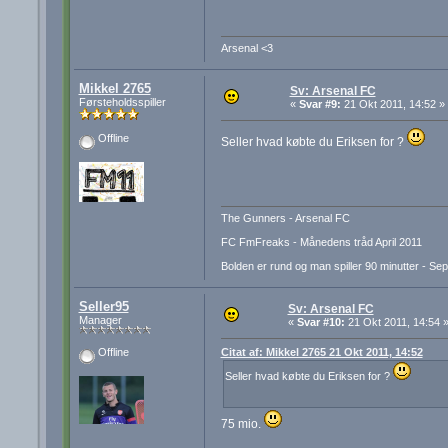
Arsenal <3
Mikkel 2765
Sv: Arsenal FC
Førsteholdsspiller
«
Svar #9:
21 Okt 2011, 14:52 »
Offline
Seller hvad købte du Eriksen for ?
The Gunners - Arsenal FC
FC FmFreaks - Månedens tråd April 2011
Bolden er rund og man spiller 90 minutter - Se
Seller95
Sv: Arsenal FC
Manager
«
Svar #10:
21 Okt 2011, 14:54 
Citat af: Mikkel 2765 21 Okt 2011, 14:52
Offline
Seller hvad købte du Eriksen for ?
75 mio.