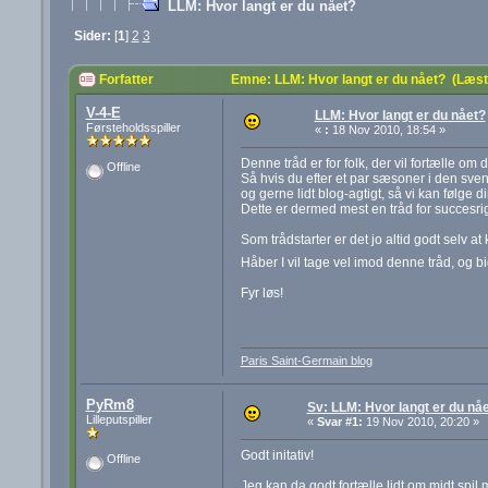
LLM: Hvor langt er du nået?
Sider:
[
1
]
2
3
Forfatter
Emne: LLM: Hvor langt er du nået? (Læs
V-4-E
LLM: Hvor langt er du nået?
Førsteholdsspiller
«
:
18 Nov 2010, 18:54 »
Denne tråd er for folk, der vil fortælle om 
Offline
Så hvis du efter et par sæsoner i den sven
og gerne lidt blog-agtigt, så vi kan følge din
Dette er dermed mest en tråd for succesri
Som trådstarter er det jo altid godt selv 
Håber I vil tage vel imod denne tråd, og 
Fyr løs!
Paris Saint-Germain blog
PyRm8
Sv: LLM: Hvor langt er du nå
Lilleputspiller
«
Svar #1:
19 Nov 2010, 20:20 »
Godt initativ!
Offline
Jeg kan da godt fortælle lidt om midt spil 