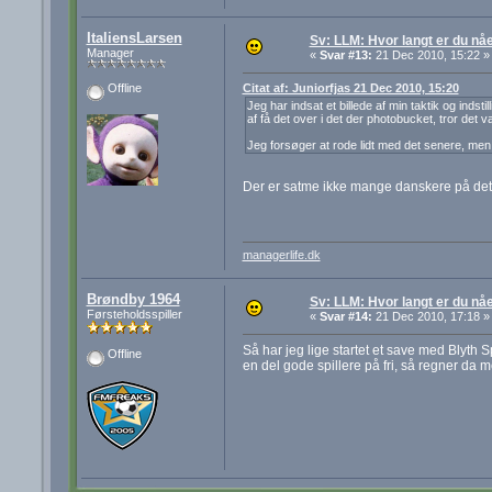
ItaliensLarsen
Sv: LLM: Hvor langt er du nå
Manager
«
Svar #13:
21 Dec 2010, 15:22 »
Citat af: Juniorfjas 21 Dec 2010, 15:20
Offline
Jeg har indsat et billede af min taktik og indst
af få det over i det der photobucket, tror det 
Jeg forsøger at rode lidt med det senere, men i
Der er satme ikke mange danskere på det ho
managerlife.dk
Brøndby 1964
Sv: LLM: Hvor langt er du nå
Førsteholdsspiller
«
Svar #14:
21 Dec 2010, 17:18 »
Så har jeg lige startet et save med Blyth 
Offline
en del gode spillere på fri, så regner d