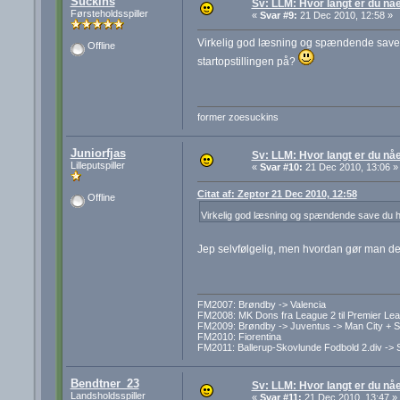
Suckins
Sv: LLM: Hvor langt er du nå
Førsteholdsspiller
«
Svar #9:
21 Dec 2010, 12:58 »
Virkelig god læsning og spændende save 
Offline
startopstillingen på?
former zoesuckins
Juniorfjas
Sv: LLM: Hvor langt er du nå
Lilleputspiller
«
Svar #10:
21 Dec 2010, 13:06 »
Citat af: Zeptor 21 Dec 2010, 12:58
Offline
Virkelig god læsning og spændende save du ha
Jep selvfølgelig, men hvordan gør man d
FM2007: Brøndby -> Valencia
FM2008: MK Dons fra League 2 til Premier Le
FM2009: Brøndby -> Juventus -> Man City + S
FM2010: Fiorentina
FM2011: Ballerup-Skovlunde Fodbold 2.div -> 
Bendtner_23
Sv: LLM: Hvor langt er du nå
Landsholdsspiller
«
Svar #11:
21 Dec 2010, 13:47 »