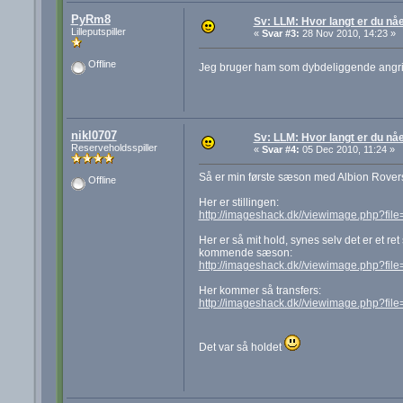
PyRm8
Sv: LLM: Hvor langt er du nå
Lilleputspiller
«
Svar #3:
28 Nov 2010, 14:23 »
Offline
Jeg bruger ham som dybdeliggende angr
nikl0707
Sv: LLM: Hvor langt er du nå
Reserveholdsspiller
«
Svar #4:
05 Dec 2010, 11:24 »
Så er min første sæson med Albion Rovers ov
Offline
Her er stillingen:
http://imageshack.dk//viewimage.php?fil
Her er så mit hold, synes selv det er et r
kommende sæson:
http://imageshack.dk//viewimage.php?fil
Her kommer så transfers:
http://imageshack.dk//viewimage.php?fil
Det var så holdet