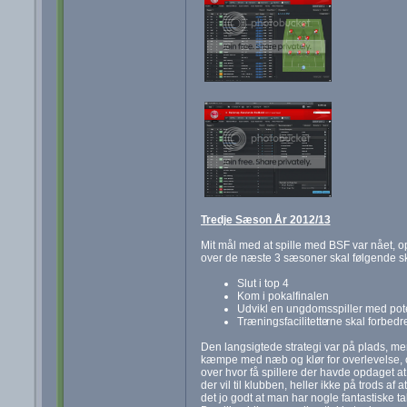
Tredje Sæson År 2012/13
Mit mål med at spille med BSF var nået, op
over de næste 3 sæsoner skal følgende s
Slut i top 4
Kom i pokalfinalen
Udvikl en ungdomsspiller med poten
Træningsfacilitette
rne skal forbedr
Den langsigtede strategi var på plads, m
kæmpe med næb og klør for overlevelse, o
over hvor få spillere der havde opdaget at 
der vil til klubben, heller ikke på trods af 
det jo godt at man har nogle fantastiske tal