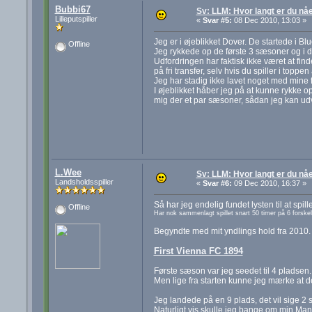
Bubbi67
Sv: LLM: Hvor langt er du nå
Lilleputspiller
«
Svar #5:
08 Dec 2010, 13:03 »
Jeg er i øjeblikket Dover. De startede i B
Offline
Jeg rykkede op de første 3 sæsoner og i 
Udfordringen har faktisk ikke været at find
på fri transfer, selv hvis du spiller i topp
Jeg har stadig ikke lavet noget med mine f
I øjeblikket håber jeg på at kunne rykke o
mig der et par sæsoner, sådan jeg kan udv
L.Wee
Sv: LLM: Hvor langt er du nå
Landsholdsspiller
«
Svar #6:
09 Dec 2010, 16:37 »
Så har jeg endelig fundet lysten til at spille
Offline
Har nok sammenlagt spillet snart 50 timer på 6 forskell
Begyndte med mit yndlings hold fra 2010.
First Vienna FC 1894
Første sæson var jeg seedet til 4 pladsen.
Men lige fra starten kunne jeg mærke at de
Jeg landede på en 9 plads, det vil sige 2 si
Naturligt vis skulle jeg bange om min Mana