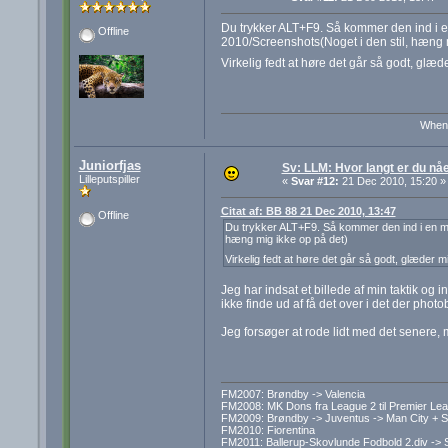
Du trykker ALT+F9. Så kommer den ind i 
Offline
2010/Screenshots(Noget i den stil, hæng 
Virkelig fedt at høre det går så godt, glæd
When 
Juniorfjas
Sv: LLM: Hvor langt er du nå
Lilleputspiller
«
Svar #12:
21 Dec 2010, 15:20 »
Citat af: BB 88 21 Dec 2010, 13:47
Offline
Du trykker ALT+F9. Så kommer den ind i en m
hæng mig ikke op på det)
Virkelig fedt at høre det går så godt, glæder m
Jeg har indsat et billede af min taktik og 
ikke finde ud af få det over i det der phot
Jeg forsøger at rode lidt med det senere, m
FM2007: Brøndby -> Valencia
FM2008: MK Dons fra League 2 til Premier Le
FM2009: Brøndby -> Juventus -> Man City + S
FM2010: Fiorentina
FM2011: Ballerup-Skovlunde Fodbold 2.div -> 