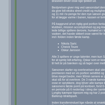
Brasilien bliver osse lige tjekket ud.
Bestyrelsen giver mig ved sæsonstart den d
da give lidt ekstra street credit og muligh
og 11 mil i tv-penge for den nye sæson giv
for at lægge varme i banen, kassen er tom
På baggrund af en rigtig god portion fantast
klubben, mission accomplished og jeg kla
lede billige spillere derovre, humøret er i 
vasken, det havde sikkert osse været for l
ind i folden inden første kamp.
Nikola Saric
Cheick Toure
Oskar Jansson
Alle 3 spillere er unge talenter, men kun 
for at samle lidt erfaring, Oskar som er ke
til helt år på bænken og så tager over me
Sæsonen starter og overlevelsen skal sikr
premieren med en vis portion selvtillid o
blive meget bedre, men 90min senere er je
skal slå for at overleve. De 3 næste kamo
osse er oprykkere, dog bliver alle kampe 
sæsonens første point på kontoen, forst 0-
en periode på 6 nederlag i streg der saml
Lyngby kæmper ligesom mig og har 2 point
Ballerup Idrætspark.
Inden transfervinduet lige nåede at smække