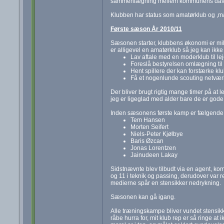
sammenlægning mellem kommunens daværen
Klubben har status som amatørklub og ,målet
Første sæson År 2010/11
Sæsonen starter, klubbens økonomi er mild
er alligevel en amatørklub så jeg kan ikk
Lav aftale med en moderklub til leje
Foreslå bestyrelsen omlægning til 
Hent spillere der kan forstærke kl
Få et nogenlunde scouting netværk
Der bliver brugt rigtig mange timer på at l
jeg er ligeglad med alder bare de er gode
Inden sæsonens første kamp er fælgende s
Tem Hansen
Morten Seifert
Niels-Peter Kjølbye
Baris Øzcan
Jonas Lorentzen
Jainudeen Lakay
Sidstnævnte blev tilbudt via en agent, kom
og 11 i teknik og passing, derudover var re
medierne spår en stensikker nedrykning.
Sæsonen kan gå igang.
Alle træningskampe bliver vundet stensikk
råbe hurra for, mit klub rep er så ringe a