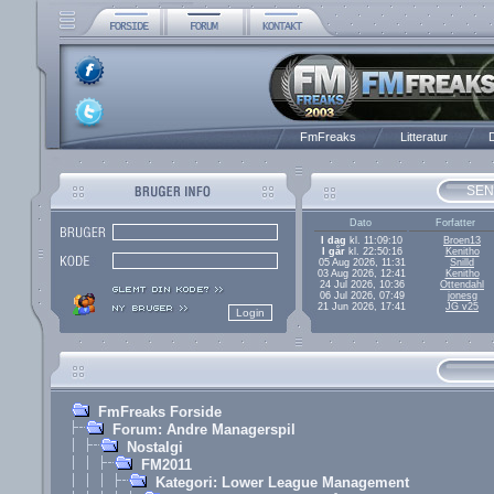
FmFreaks
Litteratur
D
SEN
Dato
Forfatter
I dag
kl. 11:09:10
Broen13
I går
kl. 22:50:16
Kenitho
05 Aug 2026, 11:31
Snilld
03 Aug 2026, 12:41
Kenitho
24 Jul 2026, 10:36
Ottendahl
06 Jul 2026, 07:49
jonesg
21 Jun 2026, 17:41
JG v25
FmFreaks Forside
Forum: Andre Managerspil
Nostalgi
FM2011
Kategori: Lower League Management