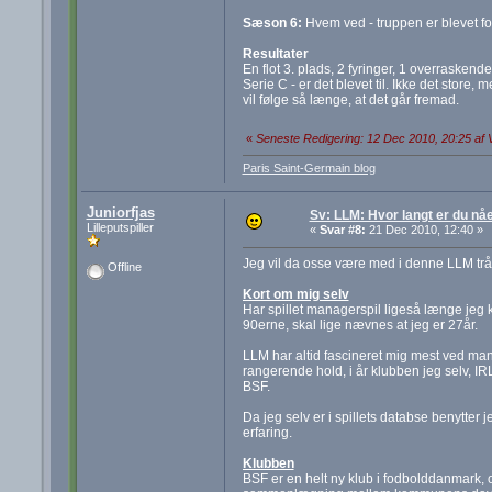
Sæson 6:
Hvem ved - truppen er blevet fo
Resultater
En flot 3. plads, 2 fyringer, 1 overraske
Serie C - er det blevet til. Ikke det stor
vil følge så længe, at det går fremad.
«
Seneste Redigering: 12 Dec 2010, 20:25 af 
Paris Saint-Germain blog
Juniorfjas
Sv: LLM: Hvor langt er du nå
Lilleputspiller
«
Svar #8:
21 Dec 2010, 12:40 »
Jeg vil da osse være med i denne LLM trå
Offline
Kort om mig selv
Har spillet managerspil ligeså længe jeg k
90erne, skal lige nævnes at jeg er 27år.
LLM har altid fascineret mig mest ved mana
rangerende hold, i år klubben jeg selv, IR
BSF.
Da jeg selv er i spillets databse benytt
erfaring.
Klubben
BSF er en helt ny klub i fodbolddanmark, og