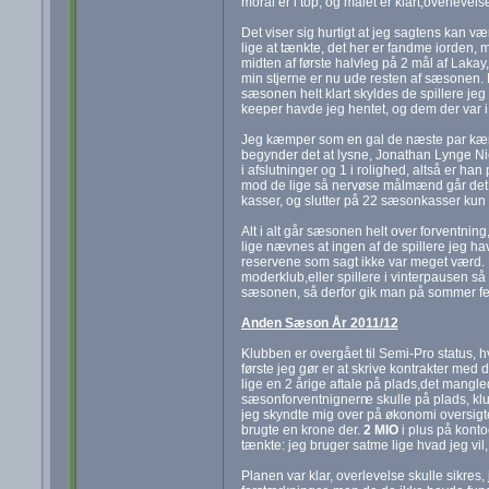
moral er i top, og målet er klart,overlevelse
Det viser sig hurtigt at jeg sagtens kan v
lige at tænkte, det her er fandme iorden, 
midten af første halvleg på 2 mål af Laka
min stjerne er nu ude resten af sæsonen. K
sæsonen helt klart skyldes de spillere jeg 
keeper havde jeg hentet, og dem der var i k
Jeg kæmper som en gal de næste par kæmpe f
begynder det at lysne, Jonathan Lynge Nie
i afslutninger og 1 i rolighed, altså er 
mod de lige så nervøse målmænd går det h
kasser, og slutter på 22 sæsonkasser kun
Alt i alt går sæsonen helt over forventnin
lige nævnes at ingen af de spillere jeg h
reservene som sagt ikke var meget værd. 
moderklub,eller spillere i vinterpausen så gi
sæsonen, så derfor gik man på sommer feri
Anden Sæson År 2011/12
Klubben er overgået til Semi-Pro status, hv
første jeg gør er at skrive kontrakter med
lige en 2 årige aftale på plads,det mangled
sæsonforventnignern
e skulle på plads, k
jeg skyndte mig over på økonomi oversigte
brugte en krone der.
2 MIO
i plus på konto
tænkte: jeg bruger satme lige hvad jeg vil, 
Planen var klar, overlevelse skulle sikres, 