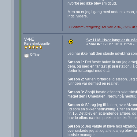
hvorfor jeg ikke blev smidt ud.
Men nu er jeg i gang med anden sæson, og de
indtil videre.
«
Seneste Redigering: 09 Dec 2010, 16:39 af
V-4-E
Sv: LLM: Hvor langt er du nå
Førsteholdsspiller
«
Svar #7:
12 Dec 2010, 19:58 »
Jeg har ikke haft den største udvikling so
Offline
Sæson 1:
Det første halve år var jeg arbej
dem, og med en fantastisk præstation, lå d
derfor forlænget med ét år.
Sæson 2:
Var en forfærdelig sæson. Jeg ta
fyringen var dermed en realitet.
Sæson 3:
Ålvsjö havde efter en skidt si
meget den i Umedalen. Nedtur på nedtur, o
Sæson 4:
Så røg jeg til Italien, hvor A
ud som en sikker nedrykning. Efter en fant
nr. 15. Det blev en spændende affære, og 
havde ellers næsten pakket mine kufferter
Sæson 5:
Jeg valgte at blive hos AlzanoC
overraskede jeg alt og alle, da jeg blev nu
bedste manager.