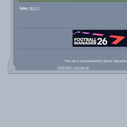
Sider:
[
1
]
2
3
This site is not endorsed by Sports Interacti
©2005-2018, FmFreaks.dk