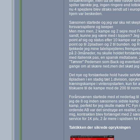
forstærkninger, men da de ikke havde fund
spiller tænkte jeg, ingen ringere end lott
nu 4 spejdere blev straks sendt ud i euro
hjem var beskeden.
Sæsonen startede og jeg var sku ret ske
forsvarsspillere og keeper.
Men men men, 2 kampe og 2 sejre mod Fc R
sandt, kunne jeg være med i toppen? Jeg 
point af sig og status efter 10 kampe var 
point op til 2pladsen og 2 til bunden. og R
tjekkede jeg mine taletspejderes fremgang
på 2-3måneder, nu skulle holdet forstærkes
med italiensk pas, en spansk midtabane, 2
"Tømrer" Pedersen som Back og eventuelt 
gange om at skære ned,men det skød jeg en 
Det nye og forstærkede hold havde selvføl
8pladsen i en stadig tæt 1.division, opryk
træningskampe i vinteropstarten, kun for 
tilskuere til de kampe mod de 200 til no
Forårssænen startede med et nederlag til 
jeg de 8 og inden sæsonens sidste kamp f
kamp, perfekt for jeg skulle møde FC Fyn 
ordende AB var det sindsyge en realitet, 
mig, kontrakten blev forlænget med 2 sæso
service for 1K p/u, 2 år mere i spidsen for 
Taktikken der sikrede oprykningen