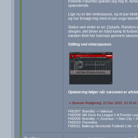
Roberto Palumbo glæder jeg mig til, fantas
spændende.
Lige nu er der vinterpause, og et par ekst
og har forsøgt mig med et par unge talent
Status ved vinter er en 11plads, Randers
stregen, det bliver en hård kamp til foråre
næsten 8mil her halvvejs gennem sæson
Stilling ved vinterpausen
Opdatering følger når sæsonen er afslut
«
Seneste Redigering: 22 Dec 2010, 10:33 af J
FM2007: Brøndby -> Valencia
FM2008: MK Dons fra League 2 til Premier Le
FM2009: Brøndby -> Juventus -> Man City + S
FM2010: Fiorentina
FM2011: Ballerup-Skovlunde Fodbold 2.div -> 