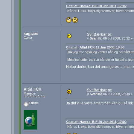
Citat af: Hamza_BIF 20 Jan 2011, 17:02
Når du f. eks. bøjer dig fremover, bliver smert
søgaard
Sv: Bærbar pc
Gæst
«
Svar #5:
06 Jul 2008, 23:32 »
Citat af: Altid FCK 12 Jun 2008, 16:53
Tak jeg tror også jeg venter når jeg har fået tæ
Men jeg hader bare at når der er fusbal at je
Netop derfor, kan det arrangeres, at man
Altid FCK
Sv: Bærbar pc
Manager
«
Svar #6:
06 Jul 2008, 23:34 »
Ja det ville være smart men kan du så ikk
Offline
Citat af: Hamza_BIF 20 Jan 2011, 17:02
Når du f. eks. bøjer dig fremover, bliver smert