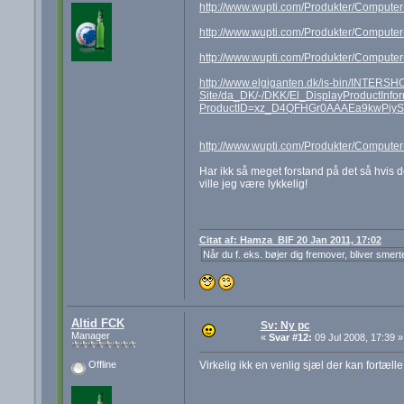
http://www.wupti.com/Produkter/Comput
http://www.wupti.com/Produkter/Compute
http://www.wupti.com/Produkter/Compute
http://www.elgiganten.dk/is-bin/INTERSHO
Site/da_DK/-/DKK/El_DisplayProductI
ProductID=xz_D4QFHGr0AAAEa9kwPiyS4&
http://www.wupti.com/Produkter/Comput
Har ikk så meget forstand på det så hvis d
ville jeg være lykkelig!
Citat af: Hamza_BIF 20 Jan 2011, 17:02
Når du f. eks. bøjer dig fremover, bliver smert
Altid FCK
Sv: Ny pc
Manager
«
Svar #12:
09 Jul 2008, 17:39 »
Virkelig ikk en venlig sjæl der kan fortæll
Offline