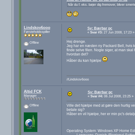
Når du f. eks. bøjer dig fremover, bliver smert
Lindskov6ooo
Sv: Bærbar pc
Førsteholdsspiller
«
Svar #3:
27 Jun 2008, 17:23 »
Hej drenge.
Offline
Jeg har en næsten ny Packard Bell, hvis ka
finde selve filen. Nogle siger, at man ska
hvordan det?
Håber du kan hjælpe
//Lindskov6ooo
Altid FCK
Sv: Bærbar pc
Manager
«
Svar #4:
06 Jul 2008, 23:25 »
Ville det hjælpe med at gøre den hurtig ved
Offline
betale sig?
Håber en vil hjælpe, her er min pc's detalj
Operating System: Windows XP Home Editi
Language: Danish (Regional Setting