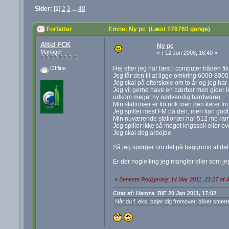
Sider:
[
1
]
2
3
...
48
Forfatter
Emne: Ny pc (Læst 176760 gange)
Altid FCK
Ny pc
Manager
«
:
12 Jun 2008, 16:40 »
Hej efter jeg har læst i computer tråden fik
Offline
Jeg får den til at ligge omkring 6000-8000 
Jeg skal på efterskole om to år og jeg har
Jeg vil gerne have en bærbar men gider ik
udkom meget ny nødvendig hardware).
Min stationær er fin nok men den kører fm
Jeg spiller mest FM på den, men kan godt f
Min nuværende stationær har 512 mb ram
Jeg spiller ikke så meget krigsspil eller ov
Jeg skal dog arbejde
Så jeg spørger om det på baggrund af det j
Er der nogle ting jeg mangler eller som j
«
Seneste Redigering: 14 Mar 2011, 21:27 af A
Citat af: Hamza_BIF 20 Jan 2011, 17:02
Når du f. eks. bøjer dig fremover, bliver smert