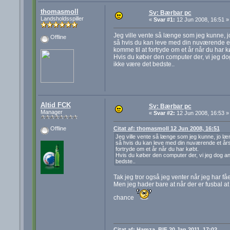
thomasmoll
Sv: Bærbar pc
Landsholdsspiller
«
Svar #1:
12 Jun 2008, 16:51 »
Jeg ville vente så længe som jeg kunne, jo
Offline
så hvis du kan leve med din nuværende et 
komme til at fortryde om et år når du har k
Hvis du køber den computer der, vi jeg d
ikke være det bedste..
Altid FCK
Sv: Bærbar pc
Manager
«
Svar #2:
12 Jun 2008, 16:53 »
Citat af: thomasmoll 12 Jun 2008, 16:51
Offline
Jeg ville vente så længe som jeg kunne, jo læng
så hvis du kan leve med din nuværende et års 
fortryde om et år når du har købt.
Hvis du køber den computer der, vi jeg dog a
bedste..
Tak jeg tror også jeg venter når jeg har fåe
Men jeg hader bare at når der er fusbal at
chance
Citat af: Hamza_BIF 20 Jan 2011, 17:02