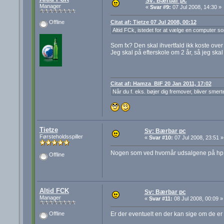
Sv: Bærbar pc
Manager
«
Svar #9:
07 Jul 2008, 14:30 »
Citat af: Tietze 07 Jul 2008, 00:12
Offline
Altid FCk, istedet for at vælge en computer som
Som fx? Den skal ihvertfald ikk koste over
Jeg skal på efterskole om 2 år, så jeg ska
Citat af: Hamza_BIF 20 Jan 2011, 17:02
Når du f. eks. bøjer dig fremover, bliver smert
Tietze
Sv: Bærbar pc
Førsteholdsspiller
«
Svar #10:
07 Jul 2008, 23:51 »
Nogen som ved hvornår udsalgene på hp 
Offline
Altid FCK
Sv: Bærbar pc
Manager
«
Svar #11:
08 Jul 2008, 00:09 »
Er der eventuelt en der kan sige om de er 
Offline