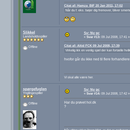
Citat af: Hamza_BIF 20 Jan 2011, 17:02
Når du f. eks. bøjer dig fremover, bliver smert
Slikkel
Sv: Ny pc
Landsholdsspiller
«
Svar #13:
09 Jul 2008, 17:41 »
Citat af: Altid FCK 09 Jul 2008, 17:39
Offline
Virkelig ikk en venlig sjæl der kan fortælle hvi
hvofor går du ikke ned til flere forhandler
Vi skal alle være her.
spørgefuglen
Sv: Ny pc
Ynglingespiller
«
Svar #14:
09 Jul 2008, 17:42 »
Har du prøvet hol.dk
Offline
?