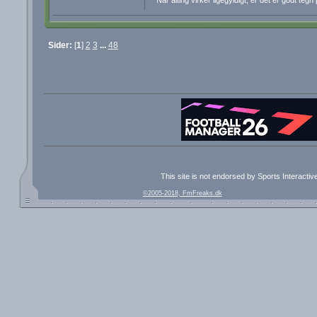
Når alting virker ligegyldigt, er det er godt teg
Sider:
[
1
]
2
3
...
48
This site is not endorsed by Sports Interacti
©2005-2018, FmFreaks.dk