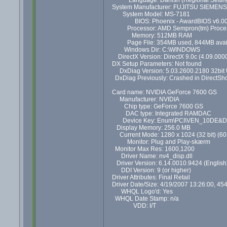
System Manufacturer: FUJITSU SIEMENS
System Model: MS-7181
BIOS: Phoenix - AwardBIOS v6.0
Processor: AMD Sempron(tm) Proces
Memory: 512MB RAM
Page File: 354MB used, 844MB avai
Windows Dir: C:\WINDOWS
DirectX Version: DirectX 9.0c (4.09.000
DX Setup Parameters: Not found
DxDiag Version: 5.03.2600.2180 32bit
DxDiag Previously: Crashed in DirectSho
Card name: NVIDIA GeForce 7600 GS
Manufacturer: NVIDIA
Chip type: GeForce 7600 GS
DAC type: Integrated RAMDAC
Device Key: Enum\PCI\VEN_10DE&
Display Memory: 256.0 MB
Current Mode: 1280 x 1024 (32 bit) (60
Monitor: Plug and Play-skærm
Monitor Max Res: 1600,1200
Driver Name: nv4_disp.dll
Driver Version: 6.14.0010.9424 (English
DDI Version: 9 (or higher)
Driver Attributes: Final Retail
Driver Date/Size: 4/19/2007 13:26:00, 45
WHQL Logo'd: Yes
WHQL Date Stamp: n/a
VDD: I/T