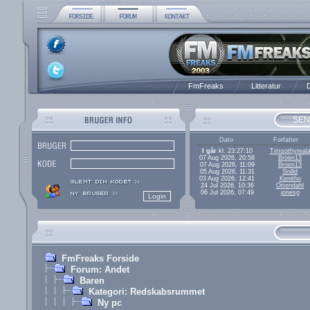
FmFreaks
Litteratur
D
SEN
Dato
Forfatter
I går
kl. 23:27:10
Timsothyreal
07 Aug 2026, 20:58
Broen13
07 Aug 2026, 11:09
Broen13
05 Aug 2026, 11:31
Snilld
03 Aug 2026, 12:41
Kenitho
24 Jul 2026, 10:36
Ottendahl
06 Jul 2026, 07:49
jonesg
FmFreaks Forside
Forum: Andet
Baren
Kategori: Redskabsrummet
Ny pc