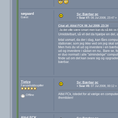
søgaard
Sv: Bærbar pc
Gæst
«
Svar #7:
06 Jul 2008, 23:47 »
Citat af: Altid FCK 06 Jul 2008, 23:34
Ja det ville være smart men kan du så ikk os 
Umiddelbart, så vil det da hjælpe en del, 
total usmart, da der i dag, kan fåes compu
stationær, som jeg ikke ved om jeg skal s
Men hvis du vil ud og investere i en bærbar
ud og investere i sådan en nu.. Bare se, 
er duo normalt i alle "almindelige" comp
finde ud om det kan svare sig og opgrader
bærbar.
Tietze
Sv: Bærbar pc
Førsteholdsspiller
«
Svar #8:
07 Jul 2008, 00:12 »
Altid FCk, istedet for at vælge en computer
Offline
ifremtiden!
Altid FCK